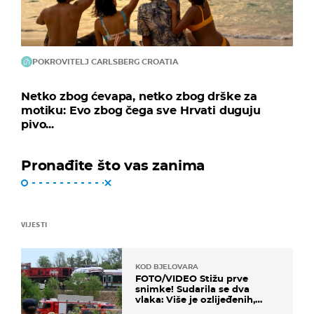
POKROVITELJ CARLSBERG CROATIA
Netko zbog ćevapa, netko zbog drške za
motiku: Evo zbog čega sve Hrvati duguju
pivo...
Pronađite što vas zanima
VIJESTI
KOD BJELOVARA
FOTO/VIDEO Stižu prve
snimke! Sudarila se dva
vlaka: Više je ozlijeđenih,
hitne službe na terenu