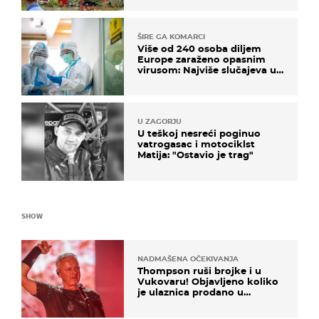
ŠIRE GA KOMARCI
Više od 240 osoba diljem
Europe zaraženo opasnim
virusom: Najviše slučajeva u
našem susjedstvu
U ZAGORJU
U teškoj nesreći poginuo
vatrogasac i motociklst
Matija: "Ostavio je trag"
SHOW
NADMAŠENA OČEKIVANJA
Thompson ruši brojke i u
Vukovaru! Objavljeno koliko
je ulaznica prodano u
kratkom vremenu