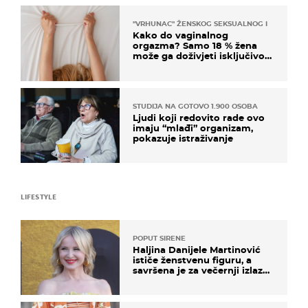
"VRHUNAC" ŽENSKOG SEKSUALNOG ISKUSTVA
Kako do vaginalnog
orgazma? Samo 18 % žena
može ga doživjeti isključivo
na ovaj način
STUDIJA NA GOTOVO 1.900 OSOBA
Ljudi koji redovito rade ovo
imaju “mlađi” organizam,
pokazuje istraživanje
LIFESTYLE
POPUT SIRENE
Haljina Danijele Martinović
ističe ženstvenu figuru, a
savršena je za večernji izlazak
na moru