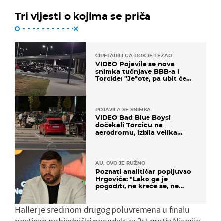
Tri vijesti o kojima se priča
CIPELARILI GA DOK JE LEŽAO
VIDEO Pojavila se nova
snimka tučnjave BBB-a i
Torcide: "Je*ote, pa ubit će
ga!"
POJAVILA SE SNIMKA
VIDEO Bad Blue Boysi
dočekali Torcidu na
aerodromu, izbila velika
masovna tučnjava
AU, OVO JE RUŽNO
Poznati analitičar popljuvao
Hrgovića: "Lako ga je
pogoditi, ne kreće se, ne
koristi noge..."
Haller je sredinom drugog poluvremena u finalu
postigao pobjednički pogodak za 2:1 protiv Nigerije,