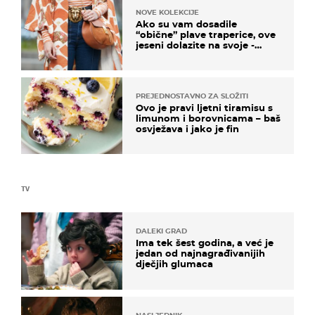
NOVE KOLEKCIJE
Ako su vam dosadile
“obične” plave traperice, ove
jeseni dolazite na svoje -
izdvajamo 15 hit modela
PREJEDNOSTAVNO ZA SLOŽITI
Ovo je pravi ljetni tiramisu s
limunom i borovnicama – baš
osvježava i jako je fin
TV
DALEKI GRAD
Ima tek šest godina, a već je
jedan od najnagrađivanijih
dječjih glumaca