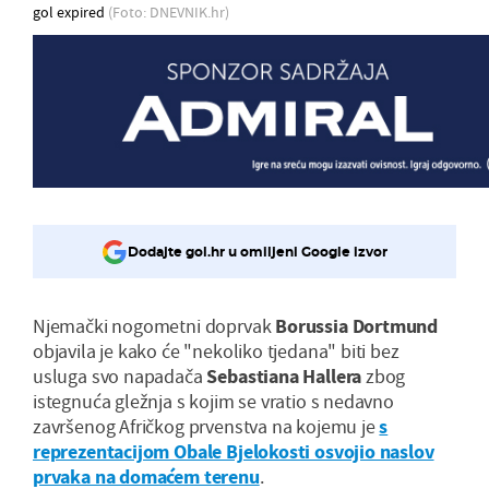
gol expired
(Foto: DNEVNIK.hr)
Dodajte gol.hr u omiljeni Google izvor
Njemački nogometni doprvak
Borussia Dortmund
objavila je kako će "nekoliko tjedana" biti bez
usluga svo napadača
Sebastiana Hallera
zbog
istegnuća gležnja s kojim se vratio s nedavno
završenog Afričkog prvenstva na kojemu je
s
reprezentacijom Obale Bjelokosti osvojio naslov
prvaka na domaćem terenu
.