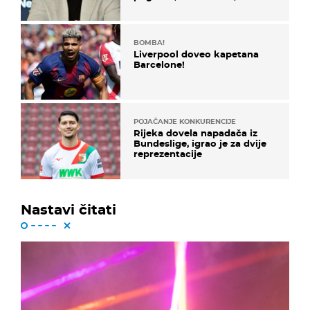
koristi noge..."
BOMBA!
Liverpool doveo kapetana
Barcelone!
POJAČANJE KONKURENCIJE
Rijeka dovela napadača iz
Bundeslige, igrao je za dvije
reprezentacije
Nastavi čitati