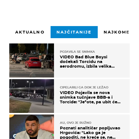
AKTUALNO
NAJČITANIJE
NAJKOMENTI
POJAVILA SE SNIMKA
VIDEO Bad Blue Boysi
dočekali Torcidu na
aerodromu, izbila velika
masovna tučnjava
CIPELARILI GA DOK JE LEŽAO
VIDEO Pojavila se nova
snimka tučnjave BBB-a i
Torcide: "Je*ote, pa ubit će
ga!"
AU, OVO JE RUŽNO
Poznati analitičar popljuvao
Hrgovića: "Lako ga je
pogoditi, ne kreće se, ne