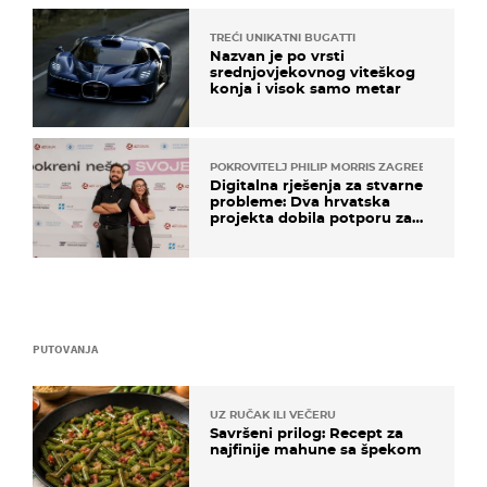
TREĆI UNIKATNI BUGATTI
Nazvan je po vrsti
srednjovjekovnog viteškog
konja i visok samo metar
POKROVITELJ PHILIP MORRIS ZAGREB
Digitalna rješenja za stvarne
probleme: Dva hrvatska
projekta dobila potporu za
razvoj
PUTOVANJA
UZ RUČAK ILI VEČERU
Savršeni prilog: Recept za
najfinije mahune sa špekom