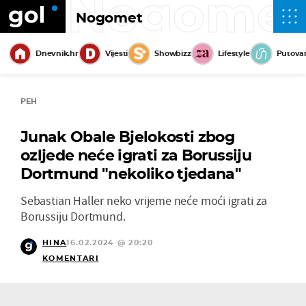
Nogome
Nogomet
Dnevnik.hr
Vijesti
Showbizz
Lifestyle
Putova
PEH
Junak Obale Bjelokosti zbog
ozljede neće igrati za Borussiju
Dortmund "nekoliko tjedana"
Sebastian Haller neko vrijeme neće moći igrati za
Borussiju Dortmund.
HINA
16.02.2024 @ 20:20
KOMENTARI