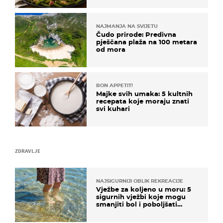
NAJMANJA NA SVIJETU
Čudo prirode: Predivna
pješčana plaža na 100 metara
od mora
BON APPETIT!
Majke svih umaka: 5 kultnih
recepata koje moraju znati
svi kuhari
ZDRAVLJE
NAJSIGURNIJI OBLIK REKREACIJE
Vježbe za koljeno u moru: 5
sigurnih vježbi koje mogu
smanjiti bol i poboljšati
pokretljivost