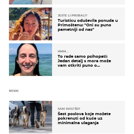
JESTE LI PROBALI?
Turisticu oduševila ponuda u
Primoštenu: "Oni su puno
pametniji od nas"
HMM…
To rade samo psihopati:
Jedan detalj s mora može
vam otkriti puno o
prijateljima
NOVAC
SAM SVOJ ŠEF
Šest poslova koje možete
pokrenuti od kuće uz
minimalna ulaganja