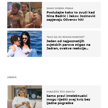
SAMO DOBRA PISMA
Poslušajte kako to zvuči kad
Nina Badrić i Jakov Jozinović
zapjevaju Oliverov hit!
"KAO DA SU NOVAK ĐOKOVIĆ"
Jedan od najpoznatijih
svjetskih parova stigao na
Jadran, ovakve reakcije
vjerojatno nisu očekivali
ZABAVA
POKAŽITE ŠTO ZNATE!
Samo pravi intelektualci
mogu riješiti ovaj kviz bez
ijedne pogreške