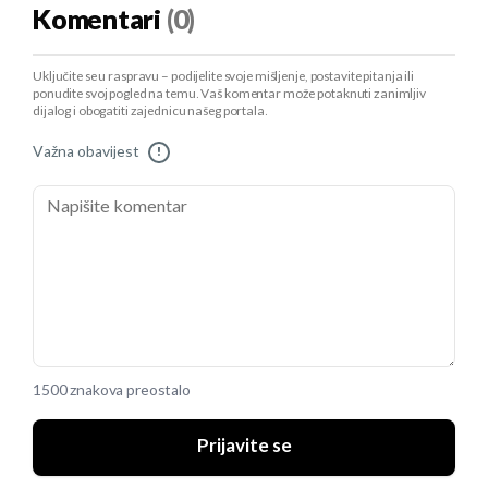
Komentari
(0)
Uključite se u raspravu – podijelite svoje mišljenje, postavite pitanja ili
ponudite svoj pogled na temu. Vaš komentar može potaknuti zanimljiv
dijalog i obogatiti zajednicu našeg portala.
Važna obavijest
!
1500 znakova preostalo
Prijavite se