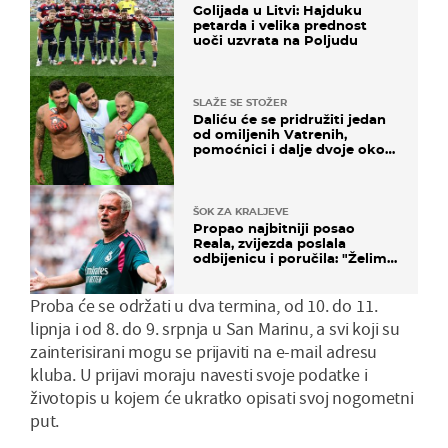
Golijada u Litvi: Hajduku
petarda i velika prednost
uoči uzvrata na Poljudu
SLAŽE SE STOŽER
Daliću će se pridružiti jedan
od omiljenih Vatrenih,
pomoćnici i dalje dvoje oko
ponude
ŠOK ZA KRALJEVE
Propao najbitniji posao
Reala, zvijezda poslala
odbijenicu i poručila: "Želim
u Barcelonu"
Proba će se održati u dva termina, od 10. do 11.
lipnja i od 8. do 9. srpnja u San Marinu, a svi koji su
zainterisirani mogu se prijaviti na e-mail adresu
kluba. U prijavi moraju navesti svoje podatke i
životopis u kojem će ukratko opisati svoj nogometni
put.