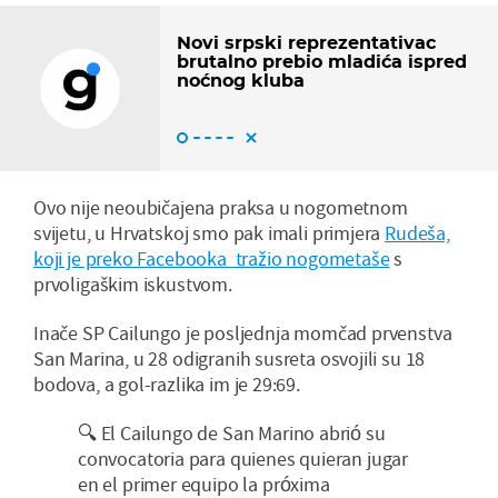
Novi srpski reprezentativac
brutalno prebio mladića ispred
noćnog kluba
Ovo nije neoubičajena praksa u nogometnom
svijetu, u Hrvatskoj smo pak imali primjera
Rudeša,
koji je preko Facebooka tražio nogometaše
s
prvoligaškim iskustvom.
Inače SP Cailungo je posljednja momčad prvenstva
San Marina, u 28 odigranih susreta osvojili su 18
bodova, a gol-razlika im je 29:69.
🔍 El Cailungo de San Marino abrió su
convocatoria para quienes quieran jugar
en el primer equipo la próxima