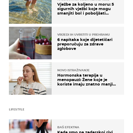
Vježbe za koljeno u moru: 5
sigurnih vježbi koje mogu
smanjiti bol i poboljšati
pokretljivost
VRIJEDI IH UVRSTITI U PREHRANU
6 napitaka koje dijetetičari
preporučuju za zdrave
zglobove
NOVO ISTRAŽIVANJE
Hormonska terapija u
menopauzi: Žene koje je
koriste imaju znatno manji
rizik od ovoga
LIFESTYLE
BAŠ EFEKTNA
Kada smo na zadarskoj rivi