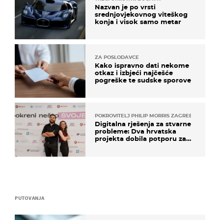
Nazvan je po vrsti
srednjovjekovnog viteškog
konja i visok samo metar
ZA POSLODAVCE
Kako ispravno dati nekome
otkaz i izbjeći najčešće
pogreške te sudske sporove
POKROVITELJ PHILIP MORRIS ZAGREB
Digitalna rješenja za stvarne
probleme: Dva hrvatska
projekta dobila potporu za
razvoj
PUTOVANJA