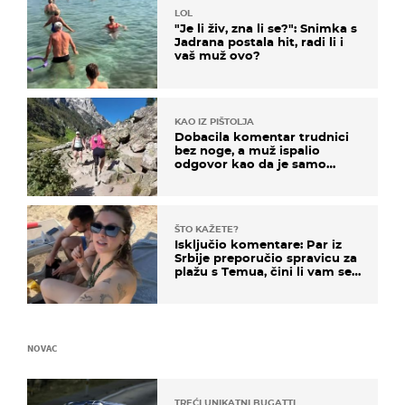
LOL
"Je li živ, zna li se?": Snimka s
Jadrana postala hit, radi li i
vaš muž ovo?
KAO IZ PIŠTOLJA
Dobacila komentar trudnici
bez noge, a muž ispalio
odgovor kao da je samo
čekao…
ŠTO KAŽETE?
Isključio komentare: Par iz
Srbije preporučio spravicu za
plažu s Temua, čini li vam se
ovo sigurnim?
NOVAC
TREĆI UNIKATNI BUGATTI