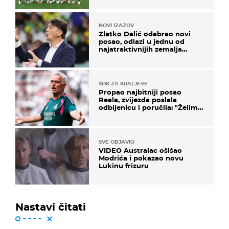
NOVI IZAZOV
Zlatko Dalić odabrao novi
posao, odlazi u jednu od
najatraktivnijih zemalja
svijeta
ŠOK ZA KRALJEVE
Propao najbitniji posao
Reala, zvijezda poslala
odbijenicu i poručila: "Želim
u Barcelonu"
SVE OBJAVIO
VIDEO Australac ošišao
Modrića i pokazao novu
Lukinu frizuru
Nastavi čitati