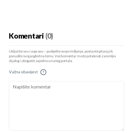
Komentari
(0)
Uključite se u raspravu – podijelite svoje mišljenje, postavite pitanja ili
ponudite svoj pogled na temu. Vaš komentar može potaknuti zanimljiv
dijalog i obogatiti zajednicu našeg portala.
Važna obavijest
!