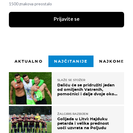
1500 znakova preostalo
Prijavite se
AKTUALNO
NAJČITANIJE
NAJKOMENTI
SLAŽE SE STOŽER
Daliću će se pridružiti jedan
od omiljenih Vatrenih,
pomoćnici i dalje dvoje oko
ponude
ŽALGIRIS RAZBIJEN
Golijada u Litvi: Hajduku
petarda i velika prednost
uoči uzvrata na Poljudu