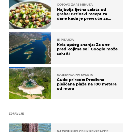
GOTOVO ZA 15 MINUTA
Najbolja ljetna salata od
graha: Brzinski recept za
dane kada je prevruće za
kuhanje
15 PITANJA
Kviz općeg znanja: Za one
pred kojima se i Google može
sakriti
NAJMANJA NA SVIJETU
Čudo prirode: Predivna
pješčana plaža na 100 metara
od mora
ZDRAVLJE
NAJSIGURNIJI OBLIK REKREACIJE