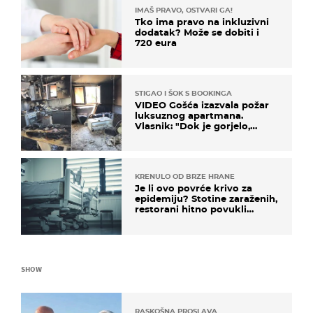
IMAŠ PRAVO, OSTVARI GA!
Tko ima pravo na inkluzivni
dodatak? Može se dobiti i
720 eura
STIGAO I ŠOK S BOOKINGA
VIDEO Gošća izazvala požar
luksuznog apartmana.
Vlasnik: "Dok je gorjelo,
smijali su se, pili i pokazivali
mi srednji prst"
KRENULO OD BRZE HRANE
Je li ovo povrće krivo za
epidemiju? Stotine zaraženih,
restorani hitno povukli
proizvod
SHOW
RASKOŠNA PROSLAVA