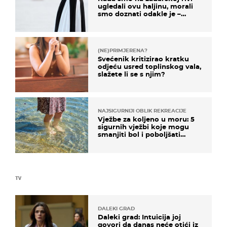
ugledali ovu haljinu, morali
smo doznati odakle je –
košta samo 18 eura
(NE)PRIMJERENA?
Svećenik kritizirao kratku
odjeću usred toplinskog vala,
slažete li se s njim?
NAJSIGURNIJI OBLIK REKREACIJE
Vježbe za koljeno u moru: 5
sigurnih vježbi koje mogu
smanjiti bol i poboljšati
pokretljivost
TV
DALEKI GRAD
Daleki grad: Intuicija joj
govori da danas neće otići iz