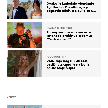
Ovako je izgledalo vjenčanje
Tije Jurčić: Do oltara ju je
dopratio očuh, a slavilo se uz
Olivera i Rozgu
DRAMA U ŠIBENIKU
Thompson usred koncerta
iznenada prekinuo pjesmu:
"Zovite hitnu!"
"UUUUUUFFFF"
Vau, koje noge! Ružičasti
badić istaknuo je najbolje
adute Maje Šuput
ZABAVA