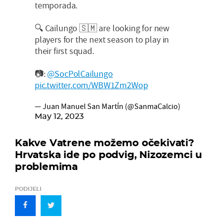
temporada.
🔍 Cailungo 🇸🇲 are looking for new
players for the next season to play in
their first squad.
📷:
@SocPolCailungo
pic.twitter.com/WBW1Zm2Wop
— Juan Manuel San Martín (@SanmaCalcio)
May 12, 2023
Kakve Vatrene možemo očekivati?
Hrvatska ide po podvig, Nizozemci u
problemima
PODIJELI