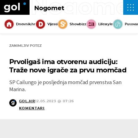
Nogome
Nogomet
Dnevnik.hr
Vijesti
Showbizz
Lifestyle
Putova
ZANIMLJIV POTEZ
Prvoligaš ima otvorenu audiciju:
Traže nove igrače za prvu momčad
SP Cailungo je posljednja momčad prvenstva San
Marina.
GOL.HR
12.05.2023 @ 07:26
KOMENTARI