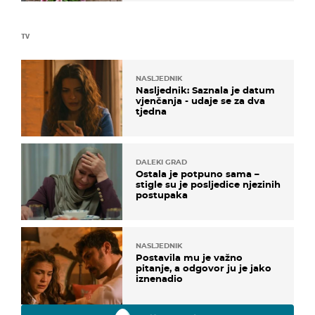
TV
NASLJEDNIK
Nasljednik: Saznala je datum
vjenčanja - udaje se za dva
tjedna
DALEKI GRAD
Ostala je potpuno sama –
stigle su je posljedice njezinih
postupaka
NASLJEDNIK
Postavila mu je važno
pitanje, a odgovor ju je jako
iznenadio