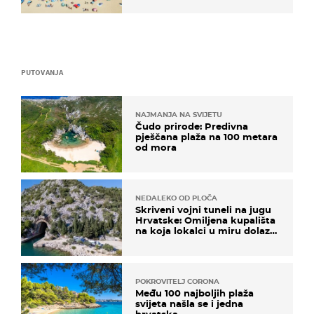
PUTOVANJA
NAJMANJA NA SVIJETU
Čudo prirode: Predivna
pješčana plaža na 100 metara
od mora
NEDALEKO OD PLOČA
Skriveni vojni tuneli na jugu
Hrvatske: Omiljena kupališta
na koja lokalci u miru dolaze
roniti i skakati u more
POKROVITELJ CORONA
Među 100 najboljih plaža
svijeta našla se i jedna