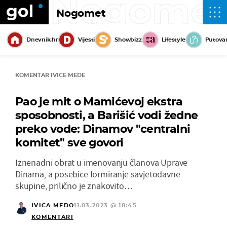
Nogome
Nogomet
Dnevnik.hr
Vijesti
Showbizz
Lifestyle
Putova
KOMENTAR IVICE MEDE
Pao je mit o Mamićevoj ekstra
sposobnosti, a Barišić vodi žedne
preko vode: Dinamov "centralni
komitet" sve govori
Iznenadni obrat u imenovanju članova Uprave
Dinama, a posebice formiranje savjetodavne
skupine, prilično je znakovito…
IVICA MEDO
11.03.2023 @ 18:45
KOMENTARI