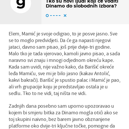
Tko su novi ljudi koji će voditi
Dinamo do slobodnih izbora?
Elem, Mamić je svoje odigrao, to je posve jasno. Sve
se to moglo predvidjeti. Da će ga napasti njegovi
jataci, davno sam pisao, još prije dvije-tri godine.
Malo tko je tada vjerovao, kamoli javno pisao, a sada
naravno svi znaju i mnogi odjednom okreću kape.
Kada sam uvidi, nije važno kako, da Barišić okreće
leđa Mamiću, sve mi je bilo jasno (kakav Antolić,
kakvi bakrači). Barišić je spustio palac i Mamić je pao,
ali vrh grupacije koju je predstavljao ostala je u
sedlu. Tko to ne vidi, taj ništa ne vidi.
Zadnjih dana posebno sam uporno upozoravao u
kojem bi smjeru bitka za Dinamo mogla otići ako se
toj skupini naivno, bez barem javno obznanjene
platforme oko dvije-tri ključne točke, pomogne da