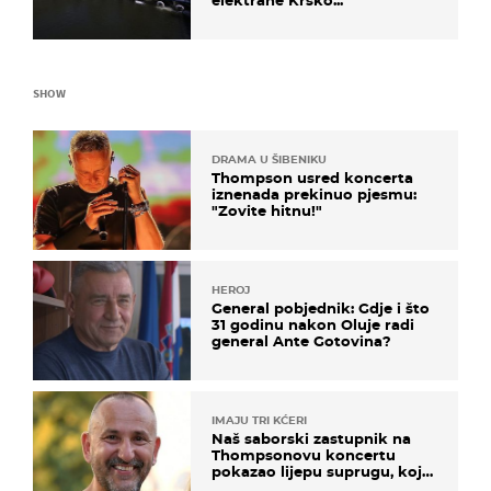
SHOW
DRAMA U ŠIBENIKU
Thompson usred koncerta
iznenada prekinuo pjesmu:
"Zovite hitnu!"
HEROJ
General pobjednik: Gdje i što
31 godinu nakon Oluje radi
general Ante Gotovina?
IMAJU TRI KĆERI
Naš saborski zastupnik na
Thompsonovu koncertu
pokazao lijepu suprugu, koja
godinama izbjegava javnost