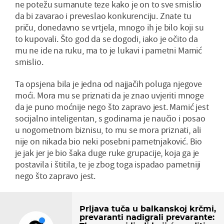
ne potežu sumanute teze kako je on to sve smislio
da bi zavarao i preveslao konkurenciju. Znate tu
priču, donedavno se vrtjela, mnogo ih je bilo koji su
to kupovali. Što god da se dogodi, iako je očito da
mu ne ide na ruku, ma to je lukavi i pametni Mamić
smislio.
Ta opsjena bila je jedna od najjačih poluga njegove
moći. Mora mu se priznati da je znao uvjeriti mnoge
da je puno moćnije nego što zapravo jest. Mamić jest
socijalno inteligentan, s godinama je naučio i posao
u nogometnom biznisu, to mu se mora priznati, ali
nije on nikada bio neki posebni pametnjaković. Bio
je jak jer je bio šaka duge ruke grupacije, koja ga je
postavila i štitila, te je zbog toga ispadao pametniji
nego što zapravo jest.
Prljava tuča u balkanskoj krčmi,
prevaranti nadigrali prevarante: