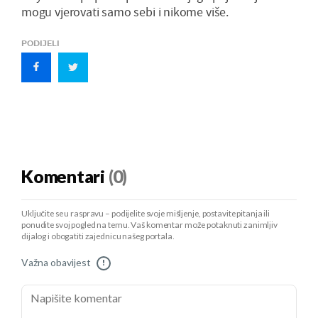
mogu vjerovati samo sebi i nikome više.
PODIJELI
Komentari
(0)
Uključite se u raspravu – podijelite svoje mišljenje, postavite pitanja ili
ponudite svoj pogled na temu. Vaš komentar može potaknuti zanimljiv
dijalog i obogatiti zajednicu našeg portala.
Važna obavijest
!