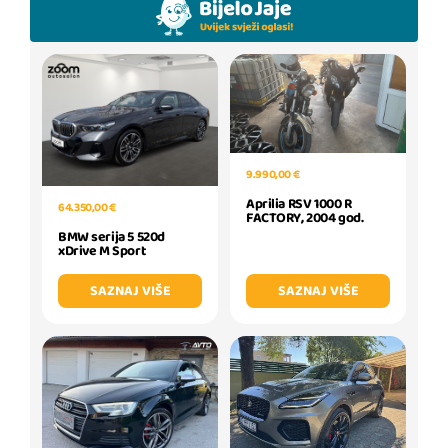
9.990,00 €
Aprilia RSV 1000 R
64.350,00 €
FACTORY, 2004 god.
BMW serija 5 520d
xDrive M Sport
SAZNAJ VIŠE
SAZNAJ VIŠE