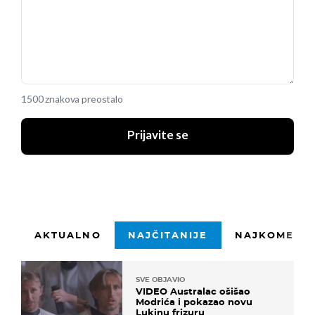
1500 znakova preostalo
Prijavite se
AKTUALNO
NAJČITANIJE
NAJKOMENTI
SVE OBJAVIO
VIDEO Australac ošišao
Modrića i pokazao novu
Lukinu frizuru