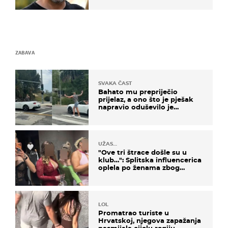
ZABAVA
SVAKA ČAST
Bahato mu prepriječio
prijelaz, a ono što je pješak
napravio oduševilo je
društvene mreže
UŽAS…
"Ove tri štrace došle su u
klub…": Splitska influencerica
oplela po ženama zbog
užasnog ponašanja
LOL
Promatrao turiste u
Hrvatskoj, njegova zapažanja