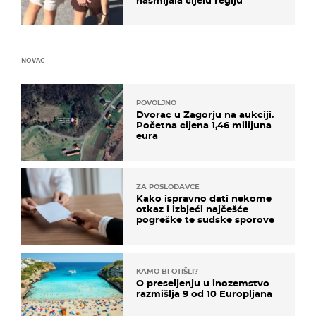
nasmijala cijelu regiju
NOVAC
POVOLJNO
Dvorac u Zagorju na aukciji.
Početna cijena 1,46 milijuna
eura
ZA POSLODAVCE
Kako ispravno dati nekome
otkaz i izbjeći najčešće
pogreške te sudske sporove
KAMO BI OTIŠLI?
O preseljenju u inozemstvo
razmišlja 9 od 10 Europljana