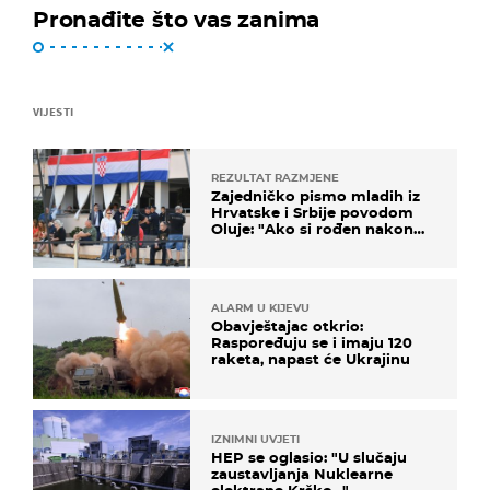
Pronađite što vas zanima
VIJESTI
REZULTAT RAZMJENE
Zajedničko pismo mladih iz
Hrvatske i Srbije povodom
Oluje: "Ako si rođen nakon
'95..."
ALARM U KIJEVU
Obavještajac otkrio:
Raspoređuju se i imaju 120
raketa, napast će Ukrajinu
IZNIMNI UVJETI
HEP se oglasio: "U slučaju
zaustavljanja Nuklearne
elektrane Krško..."