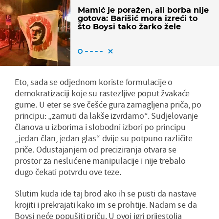
Mamić je poražen, ali borba nije
gotova: Barišić mora izreći to
što Boysi tako žarko žele
Eto, sada se odjednom koriste formulacije o
demokratizaciji koje su rastezljive poput žvakaće
gume. U eter se sve češće gura zamagljena priča, po
principu: „zamuti da lakše izvrdamo“. Sudjelovanje
članova u izborima i slobodni izbori po principu
„jedan član, jedan glas“ dvije su potpuno različite
priče. Odustajanjem od preciziranja otvara se
prostor za neslućene manipulacije i nije trebalo
dugo čekati potvrdu ove teze.
Slutim kuda ide taj brod ako ih se pusti da nastave
krojiti i prekrajati kako im se prohtije. Nadam se da
Boysi neće popušiti priču. U ovoj igri prijestolja