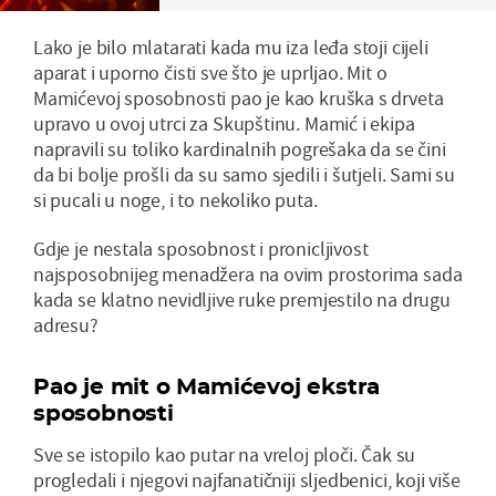
Lako je bilo mlatarati kada mu iza leđa stoji cijeli
aparat i uporno čisti sve što je uprljao. Mit o
Mamićevoj sposobnosti pao je kao kruška s drveta
upravo u ovoj utrci za Skupštinu. Mamić i ekipa
napravili su toliko kardinalnih pogrešaka da se čini
da bi bolje prošli da su samo sjedili i šutjeli. Sami su
si pucali u noge, i to nekoliko puta.
Gdje je nestala sposobnost i pronicljivost
najsposobnijeg menadžera na ovim prostorima sada
kada se klatno nevidljive ruke premjestilo na drugu
adresu?
Pao je mit o Mamićevoj ekstra
sposobnosti
Sve se istopilo kao putar na vreloj ploči. Čak su
progledali i njegovi najfanatičniji sljedbenici, koji više