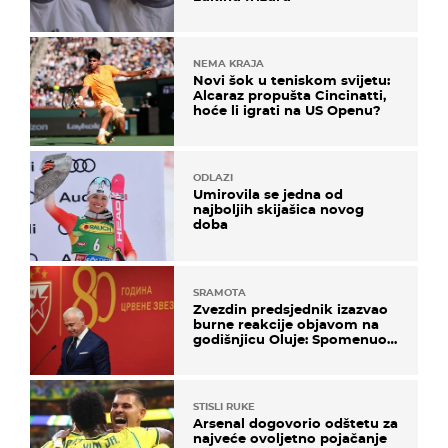
NEMA KRAJA
Novi šok u teniskom svijetu:
Alcaraz propušta Cincinatti,
hoće li igrati na US Openu?
ODLAZI
Umirovila se jedna od
najboljih skijašica novog
doba
SRAMOTA
Zvezdin predsjednik izazvao
burne reakcije objavom na
godišnjicu Oluje: Spomenuo
Knin i srpsku zastavu
STISLI RUKE
Arsenal dogovorio odštetu za
najveće ovoljetno pojačanje