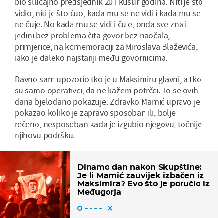
bio slučajno predsjednik 20 i kusur godina. Niti je što
vidio, niti je što čuo, kada mu se ne vidi i kada mu se
ne čuje. No kada mu se vidi i čuje, onda sve zna i
jedini bez problema čita govor bez naočala,
primjerice, na komemoraciji za Miroslava Blaževića,
iako je daleko najstariji među govornicima.
Davno sam upozorio tko je u Maksimiru glavni, a tko
su samo operativci, da ne kažem potrčci. To se ovih
dana bjelodano pokazuje. Zdravko Mamić upravo je
pokazao koliko je zapravo sposoban ili, bolje
rečeno, nesposoban kada je izgubio njegovu, točnije
njihovu podršku.
Dinamo dan nakon Skupštine:
Je li Mamić zauvijek izbačen iz
Maksimira? Evo što je poručio iz
Međugorja