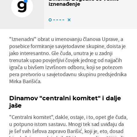
iznenađenje
"Iznenadni" obrat u imenovanju članova Uprave, a
posebice formiranje savjetodavne skupine, doista je
jako interesantno. Gle čuda, unutra je u zadnji
trenutak upao povjerljivi čovjek jednog od najjačih
igrača u bivšem Izvršnom odboru, koji se potezom
pera pretvorio u savjetodavnu skupinu predsjednika
Mirka Barišića.
Dinamov "centralni komitet" i dalje
jaše
"Centralni komitet", dakle, ostaje, i to, opet gle čuda,
u potpuno istom sastavu. Mnogi tek sad uviđaju da
je šef svih šefova zapravo Barišić, koji je, eto, dosad