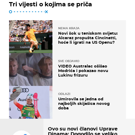
Tri vijesti o kojima se priča
NEMA KRAJA
Novi šok u teniskom svijetu:
Alcaraz propušta Cincinatti,
hoće li igrati na US Openu?
SVE OBJAVIO
VIDEO Australac ošišao
Modrića i pokazao novu
Lukinu frizuru
ODLAZI
Umirovila se jedna od
najboljih skijašica novog
doba
Ovo su novi članovi Uprave
Dinama: Dogodilo se veliko