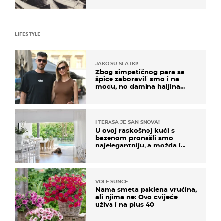
LIFESTYLE
JAKO SU SLATKI!
Zbog simpatičnog para sa
špice zaboravili smo i na
modu, no damina haljina
itekako nas se dojmila
I TERASA JE SAN SNOVA!
U ovoj raskošnoj kući s
bazenom pronašli smo
najelegantniju, a možda i
najljepšu bijelu kuhinju
VOLE SUNCE
Nama smeta paklena vrućina,
ali njima ne: Ovo cvijeće
uživa i na plus 40