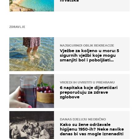
hrvatska
ZDRAVLJE
NAJSIGURNIJI OBLIK REKREACIJE
Vježbe za koljeno u moru: 5
sigurnih vježbi koje mogu
smanjiti bol i poboljšati
pokretljivost
VRIJEDI IH UVRSTITI U PREHRANU
6 napitaka koje dijetetičari
preporučuju za zdrave
zglobove
DANAS DJELUJU NEOBIČNO
Kako su žene održavale
higijenu 1950-ih? Neke navike
danas bi vas mogle iznenaditi