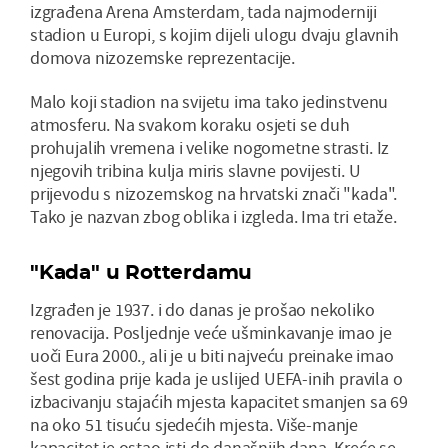
izgrađena Arena Amsterdam, tada najmoderniji
stadion u Europi, s kojim dijeli ulogu dvaju glavnih
domova nizozemske reprezentacije.
Malo koji stadion na svijetu ima tako jedinstvenu
atmosferu. Na svakom koraku osjeti se duh
prohujalih vremena i velike nogometne strasti. Iz
njegovih tribina kulja miris slavne povijesti. U
prijevodu s nizozemskog na hrvatski znači "kada".
Tako je nazvan zbog oblika i izgleda. Ima tri etaže.
"Kada" u Rotterdamu
Izgrađen je 1937. i do danas je prošao nekoliko
renovacija. Posljednje veće ušminkavanje imao je
uoči Eura 2000., ali je u biti najveću preinake imao
šest godina prije kada je uslijed UEFA-inih pravila o
izbacivanju stajaćih mjesta kapacitet smanjen sa 69
na oko 51 tisuću sjedećih mjesta. Više-manje
kapacitet je ostao isti do današnjih dana. Kreće se