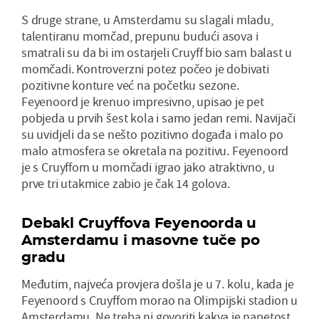
S druge strane, u Amsterdamu su slagali mladu,
talentiranu momčad, prepunu budući asova i
smatrali su da bi im ostarjeli Cruyff bio sam balast u
momčadi. Kontroverzni potez počeo je dobivati
pozitivne konture već na početku sezone.
Feyenoord je krenuo impresivno, upisao je pet
pobjeda u prvih šest kola i samo jedan remi. Navijači
su uvidjeli da se nešto pozitivno događa i malo po
malo atmosfera se okretala na pozitivu. Feyenoord
je s Cruyffom u momčadi igrao jako atraktivno, u
prve tri utakmice zabio je čak 14 golova.
Debakl Cruyffova Feyenoorda u
Amsterdamu i masovne tuče po
gradu
Međutim, najveća provjera došla je u 7. kolu, kada je
Feyenoord s Cruyffom morao na Olimpijski stadion u
Amsterdamu. Ne treba ni govoriti kakva je napetost