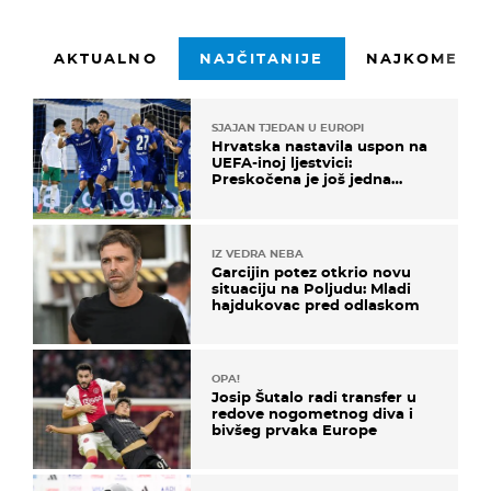
AKTUALNO
NAJČITANIJE
NAJKOMENTI
SJAJAN TJEDAN U EUROPI
Hrvatska nastavila uspon na
UEFA-inoj ljestvici:
Preskočena je još jedna
država
IZ VEDRA NEBA
Garcijin potez otkrio novu
situaciju na Poljudu: Mladi
hajdukovac pred odlaskom
OPA!
Josip Šutalo radi transfer u
redove nogometnog diva i
bivšeg prvaka Europe