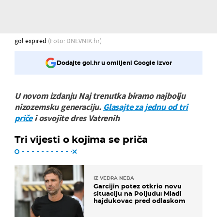
gol expired
(Foto: DNEVNIK.hr)
Dodajte gol.hr u omiljeni Google izvor
U novom izdanju Naj trenutka biramo najbolju
nizozemsku generaciju.
Glasajte za jednu od tri
priče
i osvojite dres Vatrenih
Tri vijesti o kojima se priča
IZ VEDRA NEBA
Garcijin potez otkrio novu
situaciju na Poljudu: Mladi
hajdukovac pred odlaskom