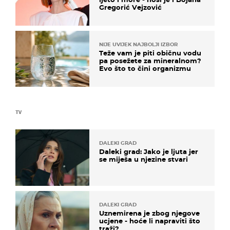
Gregorić Vejzović
NIJE UVIJEK NAJBOLJI IZBOR
Teže vam je piti običnu vodu
pa posežete za mineralnom?
Evo što to čini organizmu
TV
DALEKI GRAD
Daleki grad: Jako je ljuta jer
se miješa u njezine stvari
DALEKI GRAD
Uznemirena je zbog njegove
ucjene - hoće li napraviti što
traži?