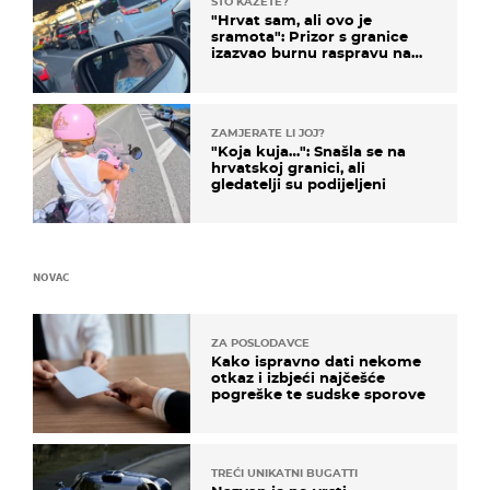
ŠTO KAŽETE?
"Hrvat sam, ali ovo je
sramota": Prizor s granice
izazvao burnu raspravu na
društvenim mrežama
ZAMJERATE LI JOJ?
"Koja kuja…": Snašla se na
hrvatskoj granici, ali
gledatelji su podijeljeni
NOVAC
ZA POSLODAVCE
Kako ispravno dati nekome
otkaz i izbjeći najčešće
pogreške te sudske sporove
TREĆI UNIKATNI BUGATTI