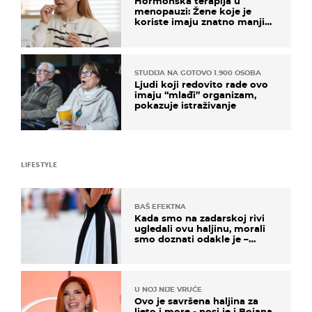
Hormonska terapija u
menopauzi: Žene koje je
koriste imaju znatno manji
rizik od ovoga
STUDIJA NA GOTOVO 1.900 OSOBA
Ljudi koji redovito rade ovo
imaju “mlađi” organizam,
pokazuje istraživanje
LIFESTYLE
BAŠ EFEKTNA
Kada smo na zadarskoj rivi
ugledali ovu haljinu, morali
smo doznati odakle je –
košta samo 18 eura
U NOJ NIJE VRUĆE
Ovo je savršena haljina za
ljeto i more - nosi je i Bojana