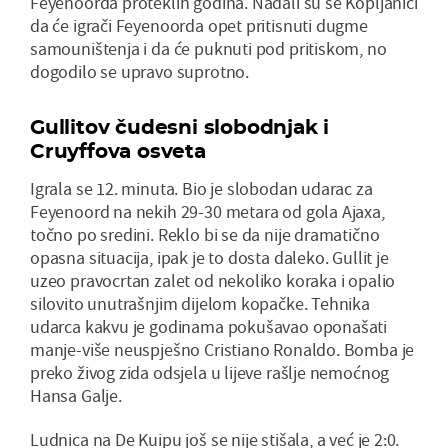
Feyenoorda proteklih godina. Nadali su se Kopljanici
da će igrači Feyenoorda opet pritisnuti dugme
samouništenja i da će puknuti pod pritiskom, no
dogodilo se upravo suprotno.
Gullitov čudesni slobodnjak i
Cruyffova osveta
Igrala se 12. minuta. Bio je slobodan udarac za
Feyenoord na nekih 29-30 metara od gola Ajaxa,
točno po sredini. Reklo bi se da nije dramatično
opasna situacija, ipak je to dosta daleko. Gullit je
uzeo pravocrtan zalet od nekoliko koraka i opalio
silovito unutrašnjim dijelom kopačke. Tehnika
udarca kakvu je godinama pokušavao oponašati
manje-više neuspješno Cristiano Ronaldo. Bomba je
preko živog zida odsjela u lijeve rašlje nemoćnog
Hansa Galje.
Ludnica na De Kuipu još se nije stišala, a već je 2:0.