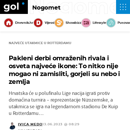
Nogome
Nogomet
Dnevnik.hr
Vijesti
Showbizz
Lifestyle
Putova
NAJVEĆE UTAKMICE U ROTTERDAMU
Pakleni derbi omraženih rivala i
osveta najveće ikone: To nitko nije
mogao ni zamisliti, gorjeli su nebo i
zemlja
Hrvatska će u polufinalu Lige nacija igrati protiv
domaćina turnira – reprezentacije Nizozemske, a
utakmica se igra na legendarnom stadionu De Kuip
u Rotterdamu…
IVICA MEDO
13.06.2023 @ 08:29