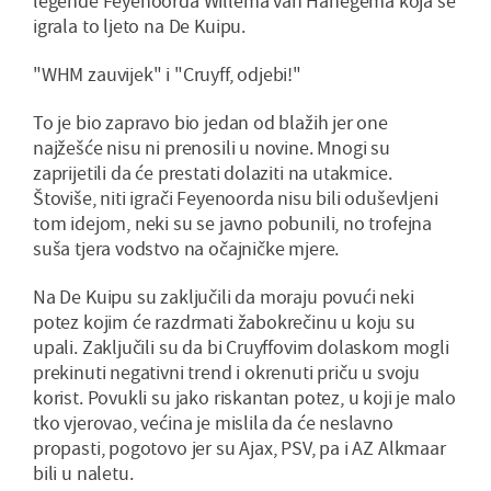
legende Feyenoorda Willema van Hanegema koja se
igrala to ljeto na De Kuipu.
"WHM zauvijek" i "Cruyff, odjebi!"
To je bio zapravo bio jedan od blažih jer one
najžešće nisu ni prenosili u novine. Mnogi su
zaprijetili da će prestati dolaziti na utakmice.
Štoviše, niti igrači Feyenoorda nisu bili oduševljeni
tom idejom, neki su se javno pobunili, no trofejna
suša tjera vodstvo na očajničke mjere.
Na De Kuipu su zaključili da moraju povući neki
potez kojim će razdrmati žabokrečinu u koju su
upali. Zaključili su da bi Cruyffovim dolaskom mogli
prekinuti negativni trend i okrenuti priču u svoju
korist. Povukli su jako riskantan potez, u koji je malo
tko vjerovao, većina je mislila da će neslavno
propasti, pogotovo jer su Ajax, PSV, pa i AZ Alkmaar
bili u naletu.