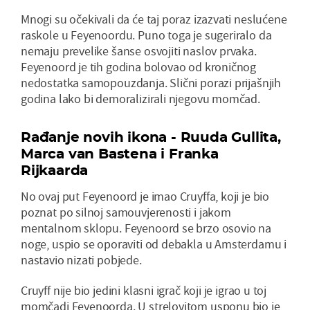
Mnogi su očekivali da će taj poraz izazvati neslućene
raskole u Feyenoordu. Puno toga je sugeriralo da
nemaju prevelike šanse osvojiti naslov prvaka.
Feyenoord je tih godina bolovao od kroničnog
nedostatka samopouzdanja. Slični porazi prijašnjih
godina lako bi demoralizirali njegovu momčad.
Rađanje novih ikona - Ruuda Gullita,
Marca van Bastena i Franka
Rijkaarda
No ovaj put Feyenoord je imao Cruyffa, koji je bio
poznat po silnoj samouvjerenosti i jakom
mentalnom sklopu. Feyenoord se brzo osovio na
noge, uspio se oporaviti od debakla u Amsterdamu i
nastavio nizati pobjede.
Cruyff nije bio jedini klasni igrač koji je igrao u toj
momčadi Feyenoorda. U strelovitom usponu bio je