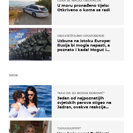
ČEKA SE NALAZ OBDUKCIJE
U moru pronađeno tijelo:
Otkriveno o kome se radi
OBAVJEŠTAJNO UPOZORENJE
Uzbuna na istoku Europe:
Rusija bi mogla napasti, a
poznato i kada! Moguć i
kopneni upad u članicu
NATO-a
SHOW
"KAO DA SU NOVAK ĐOKOVIĆ"
Jedan od najpoznatijih
svjetskih parova stigao na
Jadran, ovakve reakcije
vjerojatno nisu očekivali
"UUUUUUFFFF"