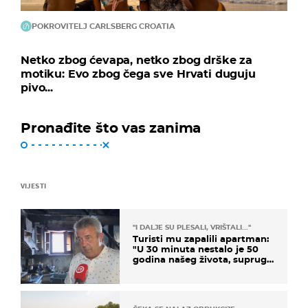
POKROVITELJ CARLSBERG CROATIA
Netko zbog ćevapa, netko zbog drške za
motiku: Evo zbog čega sve Hrvati duguju
pivo...
Pronađite što vas zanima
VIJESTI
"I DALJE SU PLESALI, VRIŠTALI..."
Turisti mu zapalili apartman:
"U 30 minuta nestalo je 50
godina našeg života, supruga
i ja ne možemo oka sklopiti"