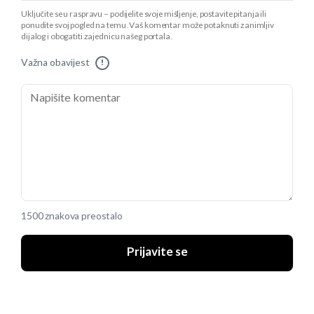
Uključite se u raspravu – podijelite svoje mišljenje, postavite pitanja ili
ponudite svoj pogled na temu. Vaš komentar može potaknuti zanimljiv
dijalog i obogatiti zajednicu našeg portala.
Važna obavijest
!
1500 znakova preostalo
Prijavite se