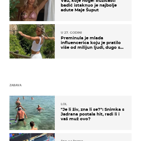
Vau, koje noge! Ružičasti
badić istaknuo je najbolje
adute Maje Šuput
U 27. GODINI
Preminula je mlada
influencerica koju je pratilo
više od milijun ljudi, dugo se
borila s opakom bolešću
ZABAVA
LOL
"Je li živ, zna li se?": Snimka s
Jadrana postala hit, radi li i
vaš muž ovo?