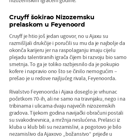
nizozemskim igračem godine.
Cruyff šokirao Nizozemsku
prelaskom u Feyenoord
Cruyff je htio još jedan ugovor, no u Ajaxu su
razmišljali drukčije i poručili su mu da je najbolje da
okonča karijeru jer na raspolaganju imaju cijelu
plejadu talentiranih igrača čijem bi razvoju bio samo
smetnja. To ga je toliko razbjesnilo da je pokupio
kofere i napravio ono što se činilo nemogućim –
prešao je u redove najljućeg rivala, Feyenoorda.
Rivalstvo Feyenoorda i Ajaxa doseglo je vrhunac
početkom 70-ih, ali ne samo na travnjaku, nego i na
tribinama i ulicama dvaju najvećih nizozemskih
gradova. Tijekom godina navijački obračuni postali
su svakodnevnica, a mržnja neslućena. Prelasci iz
kluba u klub bili su nezamislivi, a pogotovo je bilo
nezamislivo da Ajaxovo „božanstvo“ prijeđe u