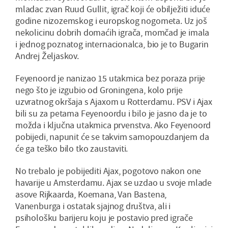
mladac zvan Ruud Gullit, igrač koji će obilježiti iduće
godine nizozemskog i europskog nogometa. Uz još
nekolicinu dobrih domaćih igrača, momčad je imala
i jednog poznatog internacionalca, bio je to Bugarin
Andrej Željaskov.
Feyenoord je nanizao 15 utakmica bez poraza prije
nego što je izgubio od Groningena, kolo prije
uzvratnog okršaja s Ajaxom u Rotterdamu. PSV i Ajax
bili su za petama Feyenoordu i bilo je jasno da je to
možda i ključna utakmica prvenstva. Ako Feyenoord
pobijedi, napunit će se takvim samopouzdanjem da
će ga teško bilo tko zaustaviti.
No trebalo je pobijediti Ajax, pogotovo nakon one
havarije u Amsterdamu. Ajax se uzdao u svoje mlade
asove Rijkaarda, Koemana, Van Bastena,
Vanenburga i ostatak sjajnog društva, ali i
psihološku barijeru koju je postavio pred igrače