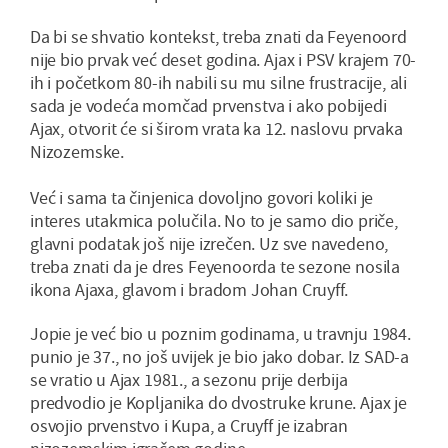
Da bi se shvatio kontekst, treba znati da Feyenoord
nije bio prvak već deset godina. Ajax i PSV krajem 70-
ih i početkom 80-ih nabili su mu silne frustracije, ali
sada je vodeća momčad prvenstva i ako pobijedi
Ajax, otvorit će si širom vrata ka 12. naslovu prvaka
Nizozemske.
Već i sama ta činjenica dovoljno govori koliki je
interes utakmica polučila. No to je samo dio priče,
glavni podatak još nije izrečen. Uz sve navedeno,
treba znati da je dres Feyenoorda te sezone nosila
ikona Ajaxa, glavom i bradom Johan Cruyff.
Jopie je već bio u poznim godinama, u travnju 1984.
punio je 37., no još uvijek je bio jako dobar. Iz SAD-a
se vratio u Ajax 1981., a sezonu prije derbija
predvodio je Kopljanika do dvostruke krune. Ajax je
osvojio prvenstvo i Kupa, a Cruyff je izabran