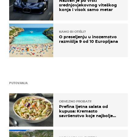
Nazvan je po vrsti
srednjovjekovnog viteškog
konja i visok samo metar
KAMO BI OTIŠLI?
O preseljenju u inozemstvo
razmišlja 9 od 10 Europljana
PUTOVANJA
OBVEZNO PROBATI!
Prefina ljetna salata od
kupusa: Kremasto
savršenstvo koje najbolje
paše uz pečeno meso