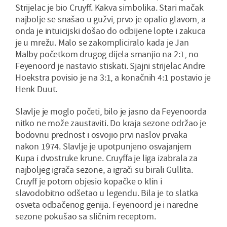
Strijelac je bio Cruyff. Kakva simbolika. Stari mačak
najbolje se snašao u gužvi, prvo je opalio glavom, a
onda je intuicijski došao do odbijene lopte i zakuca
je u mrežu. Malo se zakompliciralo kada je Jan
Malby početkom drugog dijela smanjio na 2:1, no
Feyenoord je nastavio stiskati. Sjajni strijelac Andre
Hoekstra povisio je na 3:1, a konačnih 4:1 postavio je
Henk Duut.
Slavlje je moglo početi, bilo je jasno da Feyenoorda
nitko ne može zaustaviti. Do kraja sezone održao je
bodovnu prednost i osvojio prvi naslov prvaka
nakon 1974. Slavlje je upotpunjeno osvajanjem
Kupa i dvostruke krune. Cruyffa je liga izabrala za
najboljeg igrača sezone, a igrači su birali Gullita.
Cruyff je potom objesio kopačke o klin i
slavodobitno odšetao u legendu. Bila je to slatka
osveta odbačenog genija. Feyenoord je i naredne
sezone pokušao sa sličnim receptom.