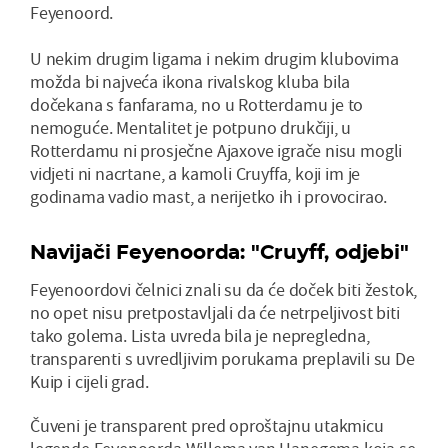
Feyenoord.
U nekim drugim ligama i nekim drugim klubovima
možda bi najveća ikona rivalskog kluba bila
dočekana s fanfarama, no u Rotterdamu je to
nemoguće. Mentalitet je potpuno drukčiji, u
Rotterdamu ni prosječne Ajaxove igrače nisu mogli
vidjeti ni nacrtane, a kamoli Cruyffa, koji im je
godinama vadio mast, a nerijetko ih i provocirao.
Navijači Feyenoorda: "Cruyff, odjebi"
Feyenoordovi čelnici znali su da će doček biti žestok,
no opet nisu pretpostavljali da će netrpeljivost biti
tako golema. Lista uvreda bila je nepregledna,
transparenti s uvredljivim porukama preplavili su De
Kuip i cijeli grad.
Čuveni je transparent pred oproštajnu utakmicu