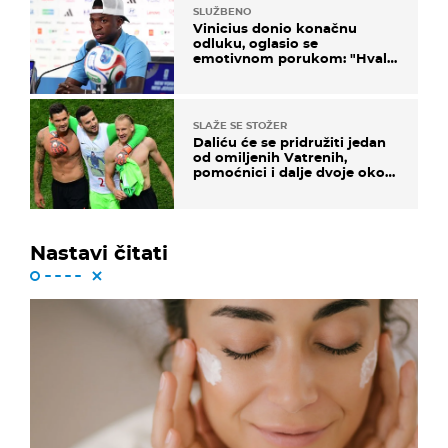
SLUŽBENO
Vinicius donio konačnu
odluku, oglasio se
emotivnom porukom: "Hvala
vam svima"
SLAŽE SE STOŽER
Daliću će se pridružiti jedan
od omiljenih Vatrenih,
pomoćnici i dalje dvoje oko
ponude
Nastavi čitati