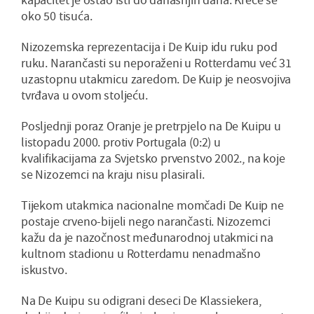
oko 50 tisuća.
Nizozemska reprezentacija i De Kuip idu ruku pod
ruku. Narančasti su neporaženi u Rotterdamu već 31
uzastopnu utakmicu zaredom. De Kuip je neosvojiva
tvrđava u ovom stoljeću.
Posljednji poraz Oranje je pretrpjelo na De Kuipu u
listopadu 2000. protiv Portugala (0:2) u
kvalifikacijama za Svjetsko prvenstvo 2002., na koje
se Nizozemci na kraju nisu plasirali.
Tijekom utakmica nacionalne momčadi De Kuip ne
postaje crveno-bijeli nego narančasti. Nizozemci
kažu da je nazočnost međunarodnoj utakmici na
kultnom stadionu u Rotterdamu nenadmašno
iskustvo.
Na De Kuipu su odigrani deseci De Klassiekera,