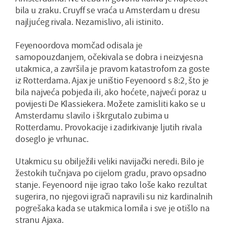
bila u zraku. Cruyff se vraća u Amsterdam u dresu
najljućeg rivala. Nezamislivo, ali istinito.
Feyenoordova momčad odisala je
samopouzdanjem, očekivala se dobra i neizvjesna
utakmica, a završila je pravom katastrofom za goste
iz Rotterdama. Ajax je uništio Feyenoord s 8:2, što je
bila najveća pobjeda ili, ako hoćete, najveći poraz u
povijesti De Klassiekera. Možete zamisliti kako se u
Amsterdamu slavilo i škrgutalo zubima u
Rotterdamu. Provokacije i zadirkivanje ljutih rivala
doseglo je vrhunac.
Utakmicu su obilježili veliki navijački neredi. Bilo je
žestokih tučnjava po cijelom gradu, pravo opsadno
stanje. Feyenoord nije igrao tako loše kako rezultat
sugerira, no njegovi igrači napravili su niz kardinalnih
pogrešaka kada se utakmica lomila i sve je otišlo na
stranu Ajaxa.