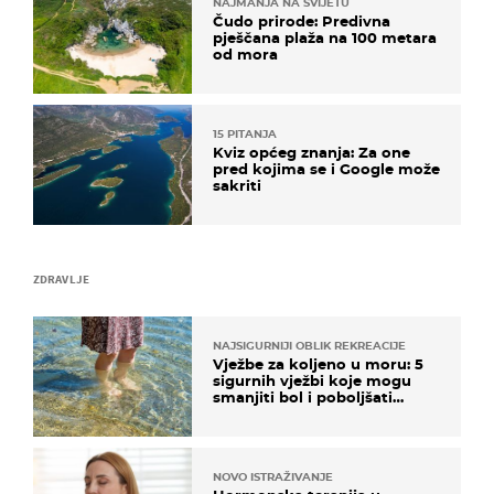
NAJMANJA NA SVIJETU
Čudo prirode: Predivna
pješčana plaža na 100 metara
od mora
15 PITANJA
Kviz općeg znanja: Za one
pred kojima se i Google može
sakriti
ZDRAVLJE
NAJSIGURNIJI OBLIK REKREACIJE
Vježbe za koljeno u moru: 5
sigurnih vježbi koje mogu
smanjiti bol i poboljšati
pokretljivost
NOVO ISTRAŽIVANJE