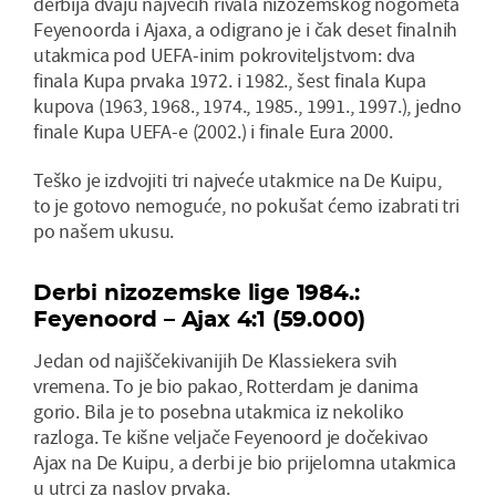
derbija dvaju najvećih rivala nizozemskog nogometa
Feyenoorda i Ajaxa, a odigrano je i čak deset finalnih
utakmica pod UEFA-inim pokroviteljstvom: dva
finala Kupa prvaka 1972. i 1982., šest finala Kupa
kupova (1963, 1968., 1974., 1985., 1991., 1997.), jedno
finale Kupa UEFA-e (2002.) i finale Eura 2000.
Teško je izdvojiti tri najveće utakmice na De Kuipu,
to je gotovo nemoguće, no pokušat ćemo izabrati tri
po našem ukusu.
Derbi nizozemske lige 1984.:
Feyenoord – Ajax 4:1 (59.000)
Jedan od najiščekivanijih De Klassiekera svih
vremena. To je bio pakao, Rotterdam je danima
gorio. Bila je to posebna utakmica iz nekoliko
razloga. Te kišne veljače Feyenoord je dočekivao
Ajax na De Kuipu, a derbi je bio prijelomna utakmica
u utrci za naslov prvaka.