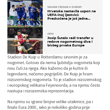
SJAJAN TJEDAN U EUROPI
Hrvatska nastavila uspon na
UEFA-inoj ljestvici:
Preskočena je još jedna
država
OPA!
Josip Šutalo radi transfer u
redove nogometnog diva i
bivšeg prvaka Europe
Stadion De Kuip u Rotterdamu sinonim je za
nogomet. Gotovo da nema ljubitelja nogometa koji
nisu čuli za njega. Ako kažemo da je kultni ili
legendarni, nećemo pogriješiti. De Kuip je hram
nizozemskog nogometa. To je stadion nizozemskog
i europskog velikana Feyenoorda, a na njemu često
nastupa i nizozemska reprezentacija.
Na njemu su igrane brojne velike utakmice, pa i
finale Eura 2000., iako je nekoliko godina prije