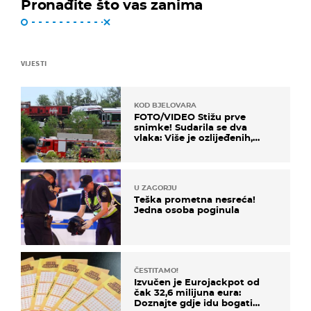
Pronađite što vas zanima
VIJESTI
KOD BJELOVARA
FOTO/VIDEO Stižu prve
snimke! Sudarila se dva
vlaka: Više je ozlijeđenih,
hitne službe na terenu
U ZAGORJU
Teška prometna nesreća!
Jedna osoba poginula
ČESTITAMO!
Izvučen je Eurojackpot od
čak 32,6 milijuna eura:
Doznajte gdje idu bogati