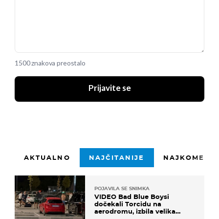
1500 znakova preostalo
Prijavite se
AKTUALNO
NAJČITANIJE
NAJKOMENTI
POJAVILA SE SNIMKA
VIDEO Bad Blue Boysi
dočekali Torcidu na
aerodromu, izbila velika
masovna tučnjava