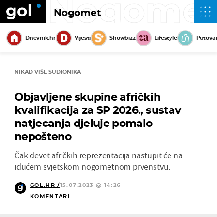
Nogome
Nogomet
Dnevnik.hr
Vijesti
Showbizz
Lifestyle
Putova
NIKAD VIŠE SUDIONIKA
Objavljene skupine afričkih
kvalifikacija za SP 2026., sustav
natjecanja djeluje pomalo
nepošteno
Čak devet afričkih reprezentacija nastupit će na
idućem svjetskom nogometnom prvenstvu.
GOL.HR /
15.07.2023 @ 14:26
KOMENTARI