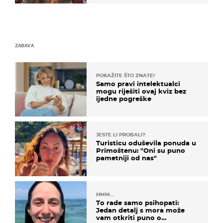
ZABAVA
POKAŽITE ŠTO ZNATE!
Samo pravi intelektualci
mogu riješiti ovaj kviz bez
ijedne pogreške
JESTE LI PROBALI?
Turisticu oduševila ponuda u
Primoštenu: "Oni su puno
pametniji od nas"
HMM…
To rade samo psihopati:
Jedan detalj s mora može
vam otkriti puno o