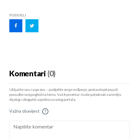
PODIJELI
Komentari
(0)
Uključite se u raspravu – podijelite svoje mišljenje, postavite pitanja ili
ponudite svoj pogled na temu. Vaš komentar može potaknuti zanimljiv
dijalog i obogatiti zajednicu našeg portala.
Važna obavijest
!