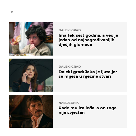
TV
DALEKI GRAD
Ima tek šest godina, a već je
jedan od najnagrađivanijih
dječjih glumaca
DALEKI GRAD
Daleki grad: Jako je ljuta jer
se miješa u njezine stvari
NASLJEDNIK
Rade mu iza leđa, a on toga
nije svjestan