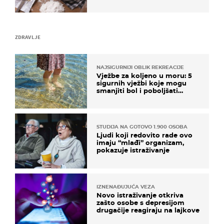
ZDRAVLJE
NAJSIGURNIJI OBLIK REKREACIJE
Vježbe za koljeno u moru: 5
sigurnih vježbi koje mogu
smanjiti bol i poboljšati
pokretljivost
STUDIJA NA GOTOVO 1.900 OSOBA
Ljudi koji redovito rade ovo
imaju “mlađi” organizam,
pokazuje istraživanje
IZNENAĐUJUĆA VEZA
Novo istraživanje otkriva
zašto osobe s depresijom
drugačije reagiraju na lajkove