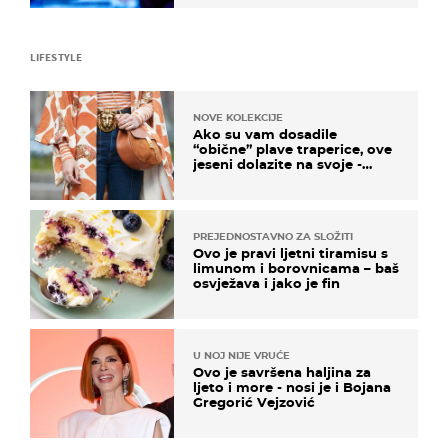
LIFESTYLE
NOVE KOLEKCIJE
Ako su vam dosadile
“obične” plave traperice, ove
jeseni dolazite na svoje -
izdvajamo 15 hit modela
PREJEDNOSTAVNO ZA SLOŽITI
Ovo je pravi ljetni tiramisu s
limunom i borovnicama – baš
osvježava i jako je fin
U NOJ NIJE VRUĆE
Ovo je savršena haljina za
ljeto i more - nosi je i Bojana
Gregorić Vejzović