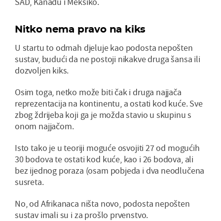
SAD, Kanadu i Meksiko.
Nitko nema pravo na kiks
U startu to odmah djeluje kao podosta nepošten
sustav, budući da ne postoji nikakve druga šansa ili
dozvoljen kiks.
Osim toga, netko može biti čak i druga najjača
reprezentacija na kontinentu, a ostati kod kuće. Sve
zbog ždrijeba koji ga je možda stavio u skupinu s
onom najjačom.
Isto tako je u teoriji moguće osvojiti 27 od mogućih
30 bodova te ostati kod kuće, kao i 26 bodova, ali
bez ijednog poraza (osam pobjeda i dva neodlučena
susreta.
No, od Afrikanaca ništa novo, podosta nepošten
sustav imali su i za prošlo prvenstvo.