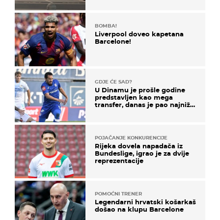
BOMBA!
Liverpool doveo kapetana
Barcelone!
GDJE ĆE SAD?
U Dinamu je prošle godine
predstavljen kao mega
transfer, danas je pao najniže
u karijeri
POJAČANJE KONKURENCIJE
Rijeka dovela napadača iz
Bundeslige, igrao je za dvije
reprezentacije
POMOĆNI TRENER
Legendarni hrvatski košarkaš
došao na klupu Barcelone