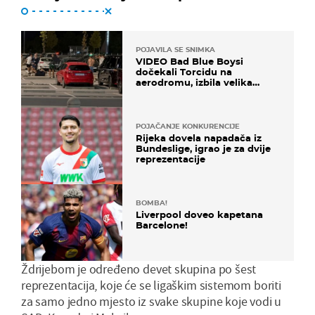
POJAVILA SE SNIMKA
VIDEO Bad Blue Boysi
dočekali Torcidu na
aerodromu, izbila velika
masovna tučnjava
POJAČANJE KONKURENCIJE
Rijeka dovela napadača iz
Bundeslige, igrao je za dvije
reprezentacije
BOMBA!
Liverpool doveo kapetana
Barcelone!
Ždrijebom je određeno devet skupina po šest
reprezentacija, koje će se ligaškim sistemom boriti
za samo jedno mjesto iz svake skupine koje vodi u