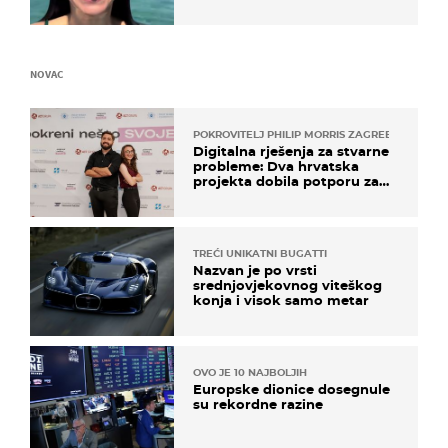
prijateljima
NOVAC
POKROVITELJ PHILIP MORRIS ZAGREB
Digitalna rješenja za stvarne
probleme: Dva hrvatska
projekta dobila potporu za
razvoj
TREĆI UNIKATNI BUGATTI
Nazvan je po vrsti
srednjovjekovnog viteškog
konja i visok samo metar
OVO JE 10 NAJBOLJIH
Europske dionice dosegnule
su rekordne razine