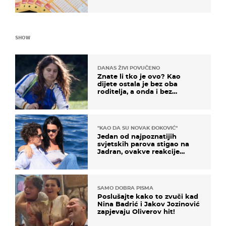
dobitci u Hrvatskoj
SHOW
DANAS ŽIVI POVUČENO
Znate li tko je ovo? Kao
dijete ostala je bez oba
roditelja, a onda i bez
milijuna koje je trebala
naslijediti
"KAO DA SU NOVAK ĐOKOVIĆ"
Jedan od najpoznatijih
svjetskih parova stigao na
Jadran, ovakve reakcije
vjerojatno nisu očekivali
SAMO DOBRA PISMA
Poslušajte kako to zvuči kad
Nina Badrić i Jakov Jozinović
zapjevaju Oliverov hit!