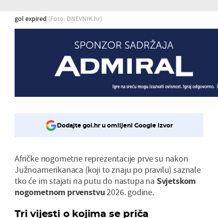
gol expired
(Foto: DNEVNIK.hr)
Dodajte gol.hr u omiljeni Google izvor
Afričke nogometne reprezentacije prve su nakon
Južnoamerikanaca (koji to znaju po pravilu) saznale
tko će im stajati na putu do nastupa na
Svjetskom
nogometnom prvenstvu
2026. godine.
Tri vijesti o kojima se priča