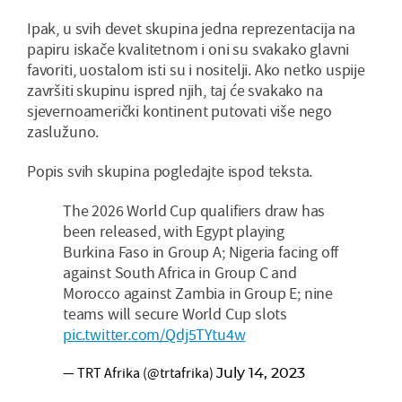
Ipak, u svih devet skupina jedna reprezentacija na
papiru iskače kvalitetnom i oni su svakako glavni
favoriti, uostalom isti su i nositelji. Ako netko uspije
završiti skupinu ispred njih, taj će svakako na
sjevernoamerički kontinent putovati više nego
zaslužuno.
Popis svih skupina pogledajte ispod teksta.
The 2026 World Cup qualifiers draw has
been released, with Egypt playing
Burkina Faso in Group A; Nigeria facing off
against South Africa in Group C and
Morocco against Zambia in Group E; nine
teams will secure World Cup slots
pic.twitter.com/Qdj5TYtu4w
— TRT Afrika (@trtafrika)
July 14, 2023