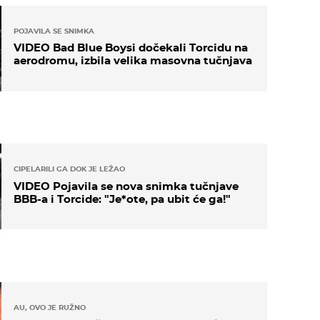
POJAVILA SE SNIMKA
VIDEO Bad Blue Boysi dočekali Torcidu na
aerodromu, izbila velika masovna tučnjava
CIPELARILI GA DOK JE LEŽAO
VIDEO Pojavila se nova snimka tučnjave
BBB-a i Torcide: "Je*ote, pa ubit će ga!"
AU, OVO JE RUŽNO