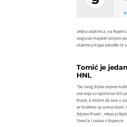
Jedna utakmica, na Rujevici,
osigurao Hajduk ranijom pob
utakmica Kupa također će se
Tomić je jedan
HNL
"Do ovog dijela sezone može
one koje su ispred nas biti j
finale, a mislim da smo u u
se možemo sa svima nositi. N
željeno finale“, rekao je Bj
Tomića i sastav s Rujevice.