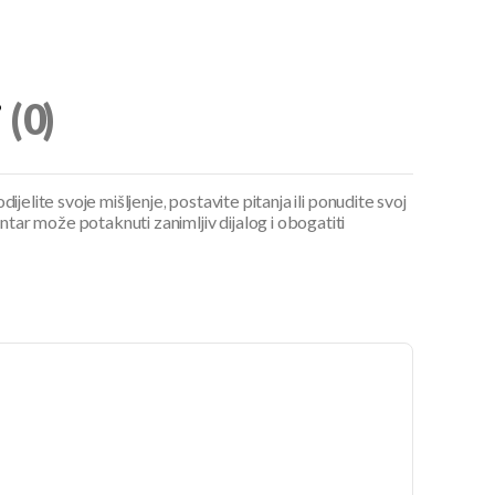
i
(0)
ijelite svoje mišljenje, postavite pitanja ili ponudite svoj
ar može potaknuti zanimljiv dijalog i obogatiti