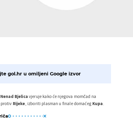
te gol.hr u omiljeni Google izvor
Nenad
Bjelica
vjeruje kako će njegova momčad na
i protiv
Rijeke
, izboriti plasman u finale domaćeg
Kupa
.
riča