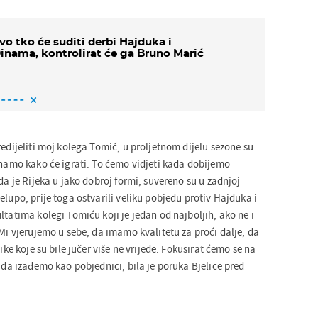
vo tko će suditi derbi Hajduka i
inama, kontrolirat će ga Bruno Marić
redijeliti moj kolega Tomić, u proljetnom dijelu sezone su
znamo kako će igrati. To ćemo vidjeti kada dobijemo
 da je Rijeka u jako dobroj formi, suvereno su u zadnjoj
elupo, prije toga ostvarili veliku pobjedu protiv Hajduka i
ltatima kolegi Tomiću koji je jedan od najboljih, ako ne i
 Mi vjerujemo u sebe, da imamo kvalitetu za proći dalje, da
tike koje su bile jučer više ne vrijede. Fokusirat ćemo se na
e da izađemo kao pobjednici, bila je poruka Bjelice pred