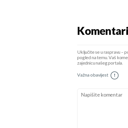
Komentar
Uključite se u raspravu – pod
pogled na temu. Vaš koment
zajednicu našeg portala.
Važna obavijest
!