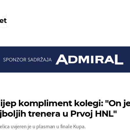
t
et
lijep kompliment kolegi: "On j
jboljih trenera u Prvoj HNL"
lica uvjeren je u plasman u finale Kupa.