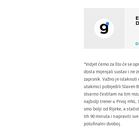
E
D
"Vidjet ćemo za što će se op
dosta mijenjali sustav i ne 
zapisnik. Važno je istaknuti
utakmici pobijedili Slaven B
stvarno čestitam na tim rezu
najbolji trener u Prvoj HNL.
smo bolji od Rijeke, a statis
tih 90 minuta i napraviti sv
polufinalni dvoboj.