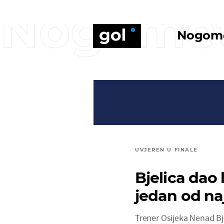
Nogome
Nogom
UVJEREN U FINALE
Bjelica dao 
jedan od na
Trener Osijeka Nenad Bje