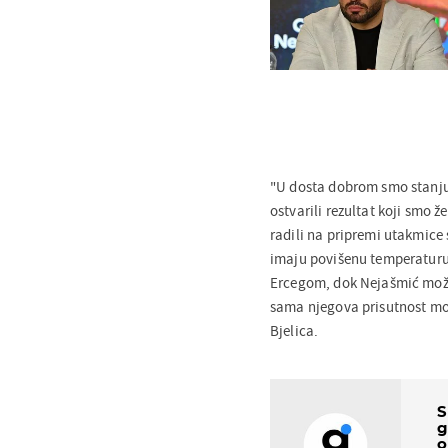
"U dosta dobrom smo stanju
ostvarili rezultat koji smo 
radili na pripremi utakmice 
imaju povišenu temperaturu p
Ercegom, dok Nejašmić mož
sama njegova prisutnost mož
Bjelica.
S
g
o