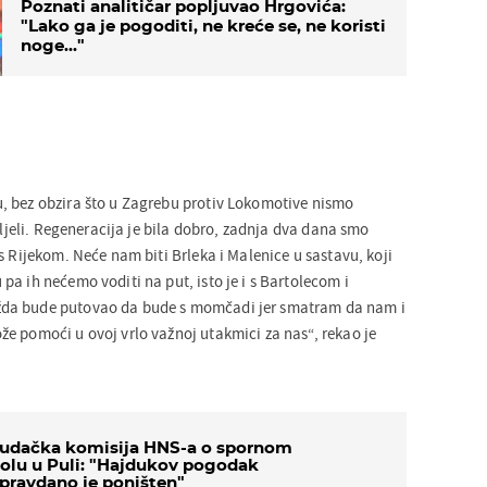
Poznati analitičar popljuvao Hrgovića:
"Lako ga je pogoditi, ne kreće se, ne koristi
noge..."
, bez obzira što u Zagrebu protiv Lokomotive nismo
željeli. Regeneracija je bila dobro, zadnja dva dana smo
s Rijekom. Neće nam biti Brleka i Malenice u sastavu, koji
a ih nećemo voditi na put, isto je i s Bartolecom i
da bude putovao da bude s momčadi jer smatram da nam i
e pomoći u ovoj vrlo važnoj utakmici za nas“, rekao je
udačka komisija HNS-a o spornom
olu u Puli: "Hajdukov pogodak
pravdano je poništen"