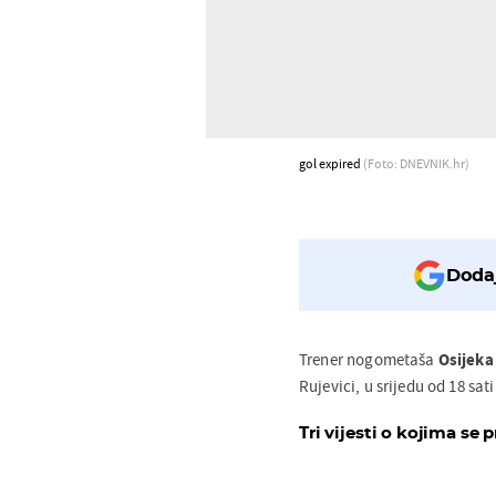
gol expired
(Foto: DNEVNIK.hr)
Dodaj
Trener nogometaša
Osijeka
Rujevici, u srijedu od 18 sat
Tri vijesti o kojima se p