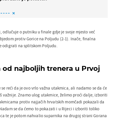
 odlučuje o putniku u finale gdje je svoje mjesto već
jedom protiv Gorice na Poljudu (2-1). Inače, finalna
 odigrati na splitskom Poljudu.
 od najboljih trenera u Prvoj
 se reći da je ovo vrlo važna utakmica, ali nadamo se da će
oš važnije. Znamo ulog utakmice, želimo proći dalje, izboriti
takmicama protiv najjačih hrvatskih momčadi pokazali da
adam se da ćemo to pokazati i u Rijeci i izboriti toliko
elica te je potom nahvalio suparnika na drugoj strani Gorana