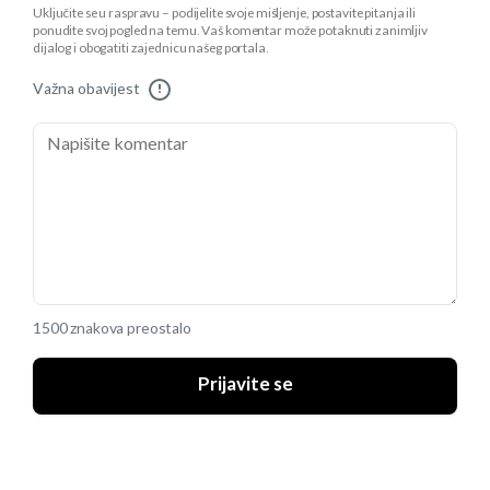
Uključite se u raspravu – podijelite svoje mišljenje, postavite pitanja ili
ponudite svoj pogled na temu. Vaš komentar može potaknuti zanimljiv
dijalog i obogatiti zajednicu našeg portala.
Važna obavijest
!
1500 znakova preostalo
Prijavite se