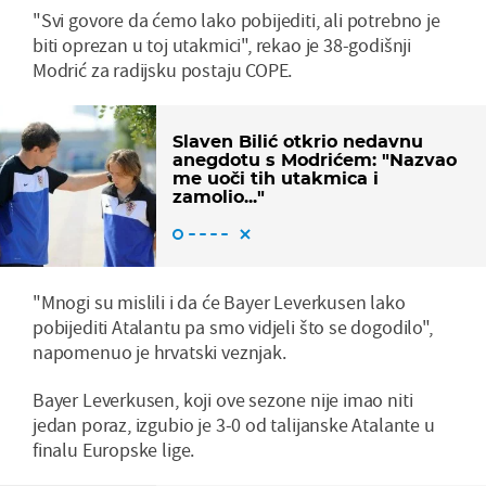
"Svi govore da ćemo lako pobijediti, ali potrebno je
biti oprezan u toj utakmici", rekao je 38-godišnji
Modrić za radijsku postaju COPE.
Slaven Bilić otkrio nedavnu
anegdotu s Modrićem: "Nazvao
me uoči tih utakmica i
zamolio..."
"Mnogi su mislili i da će Bayer Leverkusen lako
pobijediti Atalantu pa smo vidjeli što se dogodilo",
napomenuo je hrvatski veznjak.
Bayer Leverkusen, koji ove sezone nije imao niti
jedan poraz, izgubio je 3-0 od talijanske Atalante u
finalu Europske lige.