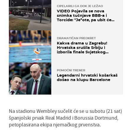
CIPELARILI GA DOK JE LEŽAO
VIDEO Pojavila se nova
snimka tučnjave BBB-a i
Torcide: "Je*ote, pa ubit će
ga!"
DRAMATIČAN PREOKRET
Kakva drama u Zagrebu!
Hrvatska srušila Srbiju i
izborila finale Svjetskog
prvenstva
POMOĆNI TRENER
Legendarni hrvatski košarkaš
došao na klupu Barcelone
Na stadionu Wembley sučelit će se u subotu (21 sat)
španjolski prvak Real Madrid i Borussia Dortmund,
petoplasirana ekipa njemačkog prvenstva.