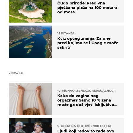
Čudo prirode: Predivna
pješčana plaža na 100 metara
od mora
15 PITANJA
Kviz općeg znanja: Za one
pred kojima se i Google može
sakriti
ZDRAVLJE
"VRHUNAC" ŽENSKOG SEKSUALNOG ISKUSTVA
Kako do vaginalnog
orgazma? Samo 18 % žena
može ga doživjeti isključivo
na ovaj način
STUDIJA NA GOTOVO 1.900 OSOBA
Ljudi koji redovito rade ovo