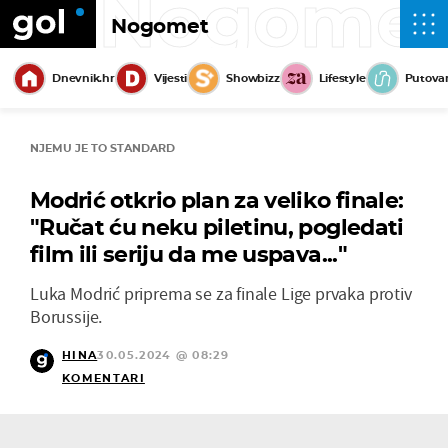
Nogome
Nogomet
Dnevnik.hr
Vijesti
Showbizz
Lifestyle
Putova
NJEMU JE TO STANDARD
Modrić otkrio plan za veliko finale:
"Ručat ću neku piletinu, pogledati
film ili seriju da me uspava..."
Luka Modrić priprema se za finale Lige prvaka protiv
Borussije.
HINA
30.05.2024 @ 08:29
KOMENTARI