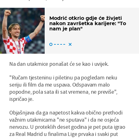
Modrić otkrio gdje će živjeti
nakon završetka karijere: "To
nam je plan"
Na dan utakmice ponašat će se kao i uvijek.
"Ručam tjesteninu i piletinu pa pogledam neku
seriju ili film da me uspava. Odspavam malo
popodne, pola sata ili sat vremena, ne previše",
ispričao je.
Objašnjava da ga napetost kakva obično prethodi
važnim utakmicama "ne sputava" i da ne osjeća
nervozu. U proteklih deset godina je pet puta igrao
za Real Madrid u finalima Lige prvaka i svaki put