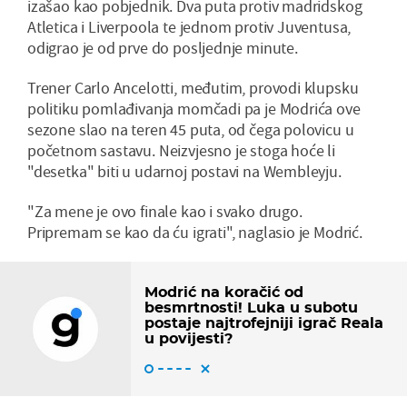
izašao kao pobjednik. Dva puta protiv madridskog
Atletica i Liverpoola te jednom protiv Juventusa,
odigrao je od prve do posljednje minute.
Trener Carlo Ancelotti, međutim, provodi klupsku
politiku pomlađivanja momčadi pa je Modrića ove
sezone slao na teren 45 puta, od čega polovicu u
početnom sastavu. Neizvjesno je stoga hoće li
"desetka" biti u udarnoj postavi na Wembleyju.
"Za mene je ovo finale kao i svako drugo.
Pripremam se kao da ću igrati", naglasio je Modrić.
Modrić na koračić od
besmrtnosti! Luka u subotu
postaje najtrofejniji igrač Reala
u povijesti?