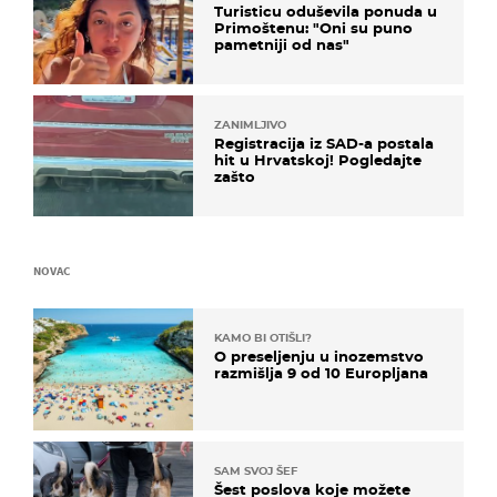
Turisticu oduševila ponuda u
Primoštenu: "Oni su puno
pametniji od nas"
ZANIMLJIVO
Registracija iz SAD-a postala
hit u Hrvatskoj! Pogledajte
zašto
NOVAC
KAMO BI OTIŠLI?
O preseljenju u inozemstvo
razmišlja 9 od 10 Europljana
SAM SVOJ ŠEF
Šest poslova koje možete