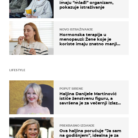
imaju “mlađi” organizam,
pokazuje istraživanje
NOVO ISTRAŽIVANJE
Hormonska terapija u
menopauzi: Žene koje je
koriste imaju znatno manji
rizik od ovoga
LIFESTYLE
POPUT SIRENE
Haljina Danijele Martinović
ističe ženstvenu figuru, a
savršena je za večernji izlazak
na moru
PREKRASNO IZDANJE
Ova haljina poručuje “Ja sam
na godišnjem”, idealna je za