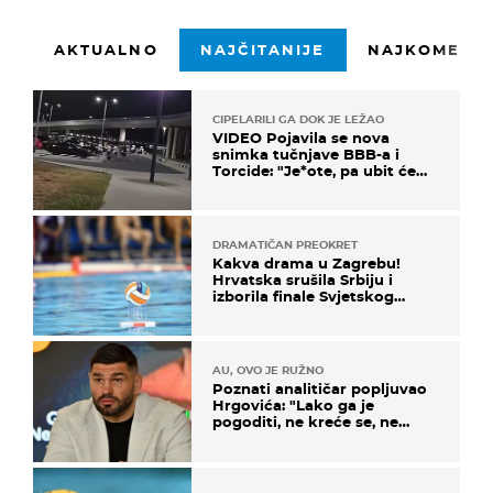
AKTUALNO
NAJČITANIJE
NAJKOMENTI
CIPELARILI GA DOK JE LEŽAO
VIDEO Pojavila se nova
snimka tučnjave BBB-a i
Torcide: "Je*ote, pa ubit će
ga!"
DRAMATIČAN PREOKRET
Kakva drama u Zagrebu!
Hrvatska srušila Srbiju i
izborila finale Svjetskog
prvenstva
AU, OVO JE RUŽNO
Poznati analitičar popljuvao
Hrgovića: "Lako ga je
pogoditi, ne kreće se, ne
koristi noge..."