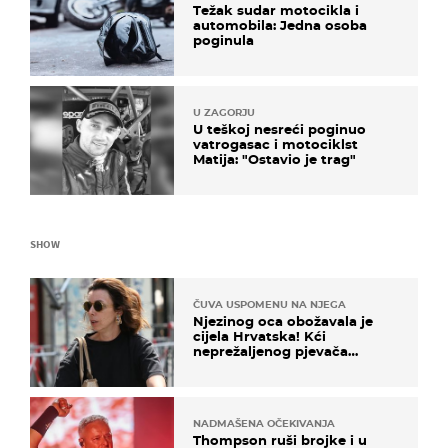
Težak sudar motocikla i
automobila: Jedna osoba
poginula
U ZAGORJU
U teškoj nesreći poginuo
vatrogasac i motociklst
Matija: "Ostavio je trag"
SHOW
ČUVA USPOMENU NA NJEGA
Njezinog oca obožavala je
cijela Hrvatska! Kći
neprežaljenog pjevača
projurila špicom na dva
kotača
NADMAŠENA OČEKIVANJA
Thompson ruši brojke i u