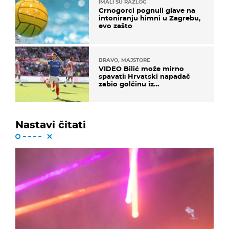
IMALI SU RAZLOG
Crnogorci pognuli glave na
intoniranju himni u Zagrebu,
evo zašto
BRAVO, MAJSTORE
VIDEO Bilić može mirno
spavati: Hrvatski napadač
zabio golčinu iz
dalekometnog voleja, ali je
ispao iz Carabao Cupa
Nastavi čitati