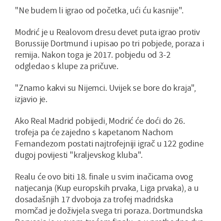
"Ne budem li igrao od početka, ući ću kasnije".
Modrić je u Realovom dresu devet puta igrao protiv
Borussije Dortmund i upisao po tri pobjede, poraza i
remija. Nakon toga je 2017. pobjedu od 3-2
odgledao s klupe za pričuve.
"Znamo kakvi su Nijemci. Uvijek se bore do kraja",
izjavio je.
Ako Real Madrid pobijedi, Modrić će doći do 26.
trofeja pa će zajedno s kapetanom Nachom
Fernandezom postati najtrofejniji igrač u 122 godine
dugoj povijesti "kraljevskog kluba".
Realu će ovo biti 18. finale u svim inačicama ovog
natjecanja (Kup europskih prvaka, Liga prvaka), a u
dosadašnjih 17 dvoboja za trofej madridska
momčad je doživjela svega tri poraza. Dortmundska