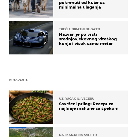
pokrenuti od kuće uz
minimalna ulaganja
TREĆI UNIKATNI BUGATTI
Nazvan je po vrsti
srednjovjekovnog viteškog
konja i visok samo metar
PUTOVANJA
UZ RUČAK ILI VEČERU
Savršeni prilog: Recept za
najfinije mahune sa špekom
NAJMANJA NA SVIJETU