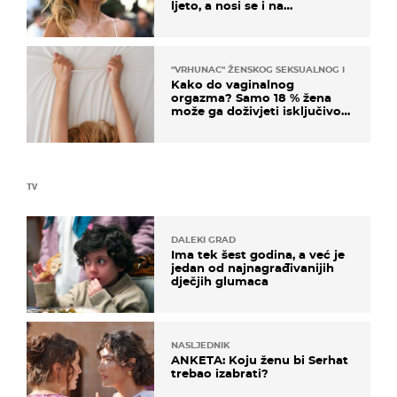
ljeto, a nosi se i na
zagrebačkoj špici
"VRHUNAC" ŽENSKOG SEKSUALNOG ISKUSTVA
Kako do vaginalnog
orgazma? Samo 18 % žena
može ga doživjeti isključivo
na ovaj način
TV
DALEKI GRAD
Ima tek šest godina, a već je
jedan od najnagrađivanijih
dječjih glumaca
NASLJEDNIK
ANKETA: Koju ženu bi Serhat
trebao izabrati?