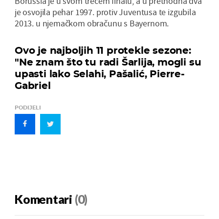
Borussia je u svom trećem finalu, a u prethodna dva
je osvojila pehar 1997. protiv Juventusa te izgubila
2013. u njemačkom obračunu s Bayernom.
Ovo je najboljih 11 protekle sezone:
"Ne znam što tu radi Šarlija, mogli su
upasti lako Selahi, Pašalić, Pierre-
Gabriel
PODIJELI
Komentari
(0)