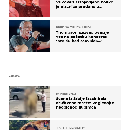
Vukovaru! Objavljeno koliko
je ulaznica prodano u
kratkom vremenu
PRED 20 TISUĆA LJUDI
Thompson izazvao ovacije
već na početku koncerta:
"Što ću kad sam slab..."
ZABAVA
IMPRESIVNO!
Scena iz Srbije fascinirala
društvene mreže! Pogledajte
neobičnog ljubimca
JESTE LI PROBALI?