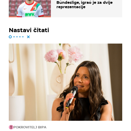
Bundeslige, igrao je za dvije
reprezentacije
Nastavi čitati
POKROVITELJ BIPA