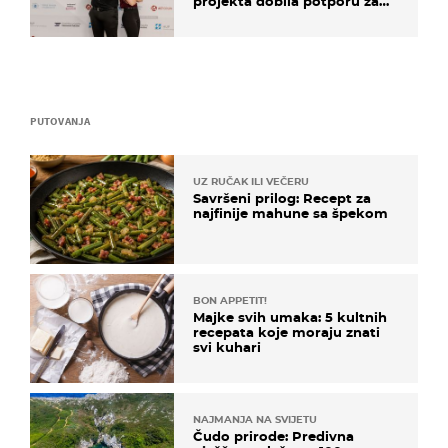
projekta dobila potporu za
razvoj
PUTOVANJA
UZ RUČAK ILI VEČERU
Savršeni prilog: Recept za
najfinije mahune sa špekom
BON APPETIT!
Majke svih umaka: 5 kultnih
recepata koje moraju znati
svi kuhari
NAJMANJA NA SVIJETU
Čudo prirode: Predivna