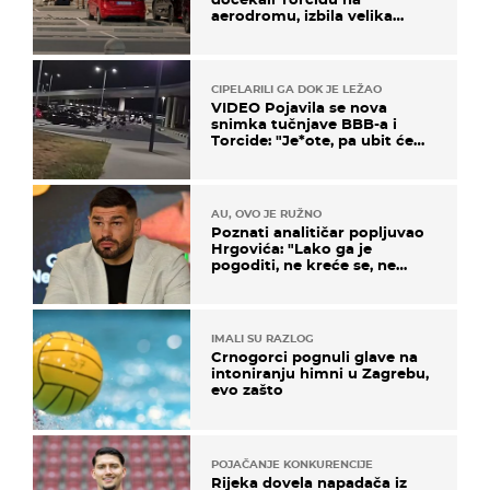
aerodromu, izbila velika
masovna tučnjava
CIPELARILI GA DOK JE LEŽAO
VIDEO Pojavila se nova
snimka tučnjave BBB-a i
Torcide: "Je*ote, pa ubit će
ga!"
AU, OVO JE RUŽNO
Poznati analitičar popljuvao
Hrgovića: "Lako ga je
pogoditi, ne kreće se, ne
koristi noge..."
IMALI SU RAZLOG
Crnogorci pognuli glave na
intoniranju himni u Zagrebu,
evo zašto
POJAČANJE KONKURENCIJE
Rijeka dovela napadača iz