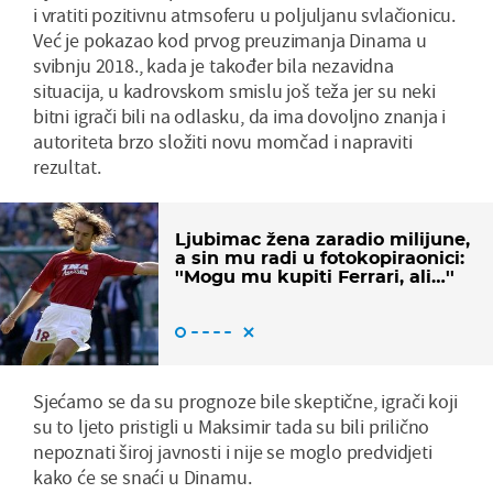
i vratiti pozitivnu atmsoferu u poljuljanu svlačionicu.
Već je pokazao kod prvog preuzimanja Dinama u
svibnju 2018., kada je također bila nezavidna
situacija, u kadrovskom smislu još teža jer su neki
bitni igrači bili na odlasku, da ima dovoljno znanja i
autoriteta brzo složiti novu momčad i napraviti
rezultat.
Ljubimac žena zaradio milijune,
a sin mu radi u fotokopiraonici:
''Mogu mu kupiti Ferrari, ali…''
Sjećamo se da su prognoze bile skeptične, igrači koji
su to ljeto pristigli u Maksimir tada su bili prilično
nepoznati široj javnosti i nije se moglo predvidjeti
kako će se snaći u Dinamu.