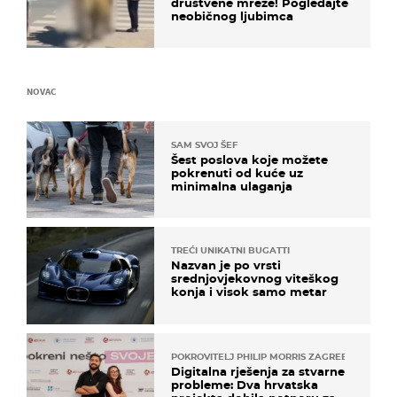
društvene mreže! Pogledajte
neobičnog ljubimca
NOVAC
SAM SVOJ ŠEF
Šest poslova koje možete
pokrenuti od kuće uz
minimalna ulaganja
TREĆI UNIKATNI BUGATTI
Nazvan je po vrsti
srednjovjekovnog viteškog
konja i visok samo metar
POKROVITELJ PHILIP MORRIS ZAGREB
Digitalna rješenja za stvarne
probleme: Dva hrvatska