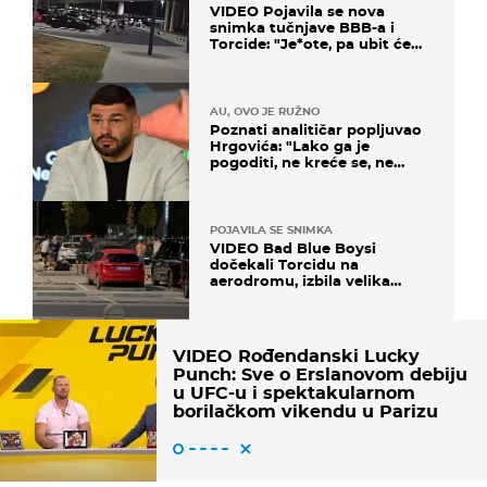
VIDEO Pojavila se nova
snimka tučnjave BBB-a i
Torcide: "Je*ote, pa ubit će
ga!"
AU, OVO JE RUŽNO
Poznati analitičar popljuvao
Hrgovića: "Lako ga je
pogoditi, ne kreće se, ne
koristi noge..."
POJAVILA SE SNIMKA
VIDEO Bad Blue Boysi
dočekali Torcidu na
aerodromu, izbila velika
masovna tučnjava
VIDEO Rođendanski Lucky
Punch: Sve o Erslanovom debiju
u UFC-u i spektakularnom
borilačkom vikendu u Parizu