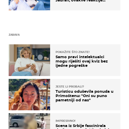
Jadran, ovakve reakcije
vjerojatno nisu očekivali
ZABAVA
POKAŽITE ŠTO ZNATE!
Samo pravi intelektualci
mogu riješiti ovaj kviz bez
ijedne pogreške
JESTE LI PROBALI?
Turisticu oduševila ponuda u
Primoštenu: "Oni su puno
pametniji od nas"
IMPRESIVNO!
Scena iz Srbije fascinirala