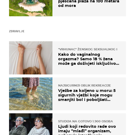
pješčana plaža na 100 metara
od mora
ZDRAVLJE
"VRHUNAC" ŽENSKOG SEKSUALNOG ISKUSTVA
Kako do vaginalnog
orgazma? Samo 18 % žena
može ga doživjeti isključivo
na ovaj način
NAJSIGURNIJI OBLIK REKREACIJE
Vježbe za koljeno u moru: 5
sigurnih vježbi koje mogu
smanjiti bol i poboljšati
pokretljivost
STUDIJA NA GOTOVO 1.900 OSOBA
Ljudi koji redovito rade ovo
imaju “mlađi” organizam,