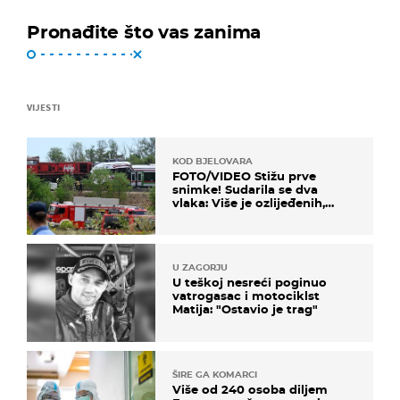
Pronađite što vas zanima
VIJESTI
KOD BJELOVARA
FOTO/VIDEO Stižu prve
snimke! Sudarila se dva
vlaka: Više je ozlijeđenih,
hitne službe na terenu
U ZAGORJU
U teškoj nesreći poginuo
vatrogasac i motociklst
Matija: "Ostavio je trag"
ŠIRE GA KOMARCI
Više od 240 osoba diljem