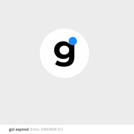
gol expired
(Foto: DNEVNIK.hr)