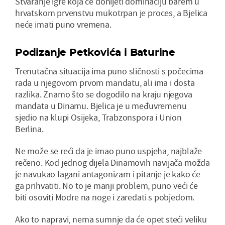
Stvaranje igre koja će donijeti dominaciju barem u
hrvatskom prvenstvu mukotrpan je proces, a Bjelica
neće imati puno vremena.
Podizanje Petkovića i Baturine
Trenutačna situacija ima puno sličnosti s počecima
rada u njegovom prvom mandatu, ali ima i dosta
razlika. Znamo što se dogodilo na kraju njegova
mandata u Dinamu. Bjelica je u međuvremenu
sjedio na klupi Osijeka, Trabzonspora i Union
Berlina.
Ne može se reći da je imao puno uspjeha, najblaže
rečeno. Kod jednog dijela Dinamovih navijača možda
je navukao lagani antagonizam i pitanje je kako će
ga prihvatiti. No to je manji problem, puno veći će
biti osoviti Modre na noge i zaredati s pobjedom.
Ako to napravi, nema sumnje da će opet steći veliku