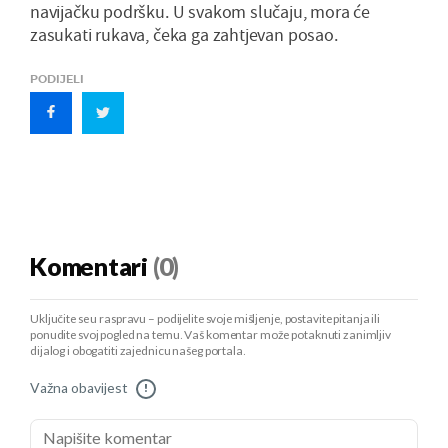
navijačku podršku. U svakom slučaju, mora će
zasukati rukava, čeka ga zahtjevan posao.
PODIJELI
Komentari
(0)
Uključite se u raspravu – podijelite svoje mišljenje, postavite pitanja ili
ponudite svoj pogled na temu. Vaš komentar može potaknuti zanimljiv
dijalog i obogatiti zajednicu našeg portala.
Važna obavijest
!