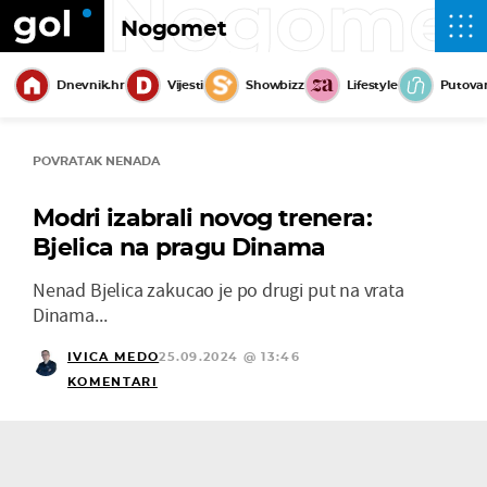
Nogome
Nogomet
Dnevnik.hr
Vijesti
Showbizz
Lifestyle
Putova
POVRATAK NENADA
Modri izabrali novog trenera:
Bjelica na pragu Dinama
Nenad Bjelica zakucao je po drugi put na vrata
Dinama...
IVICA MEDO
25.09.2024 @ 13:46
KOMENTARI