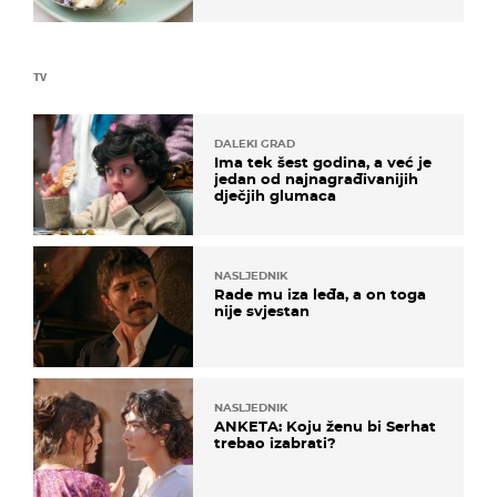
TV
DALEKI GRAD
Ima tek šest godina, a već je
jedan od najnagrađivanijih
dječjih glumaca
NASLJEDNIK
Rade mu iza leđa, a on toga
nije svjestan
NASLJEDNIK
ANKETA: Koju ženu bi Serhat
trebao izabrati?