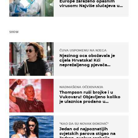
Europe zaraženo opasnim
virusom: Najviše slučajeva u
našem susjedstvu
SHOW
ČUVA USPOMENU NA NJEGA
Njezinog oca obožavala je
cijela Hrvatska! Kći
neprežaljenog pjevača
projurila špicom na dva
kotača
NADMAŠENA OČEKIVANJA
Thompson ruši brojke i u
Vukovaru! Objavljeno koliko
je ulaznica prodano u
kratkom vremenu
"KAO DA SU NOVAK ĐOKOVIĆ"
Jedan od najpoznatijih
svjetskih parova stigao na