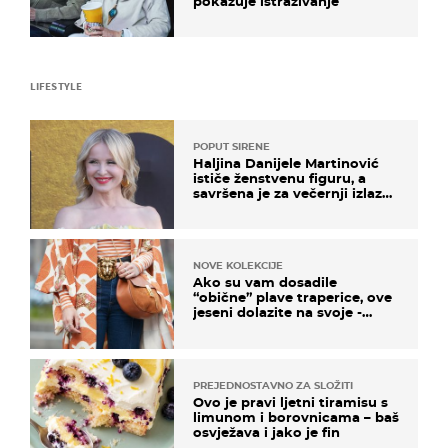
pokazuje istraživanje
LIFESTYLE
POPUT SIRENE
Haljina Danijele Martinović
ističe ženstvenu figuru, a
savršena je za večernji izlazak
na moru
NOVE KOLEKCIJE
Ako su vam dosadile
“obične” plave traperice, ove
jeseni dolazite na svoje -
izdvajamo 15 hit modela
PREJEDNOSTAVNO ZA SLOŽITI
Ovo je pravi ljetni tiramisu s
limunom i borovnicama – baš
osvježava i jako je fin