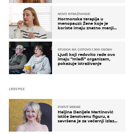
NOVO ISTRAŽIVANJE
Hormonska terapija u
menopauzi: Žene koje je
koriste imaju znatno manji
rizik od ovoga
STUDIJA NA GOTOVO 1.900 OSOBA
Ljudi koji redovito rade ovo
imaju “mlađi” organizam,
pokazuje istraživanje
LIFESTYLE
POPUT SIRENE
Haljina Danijele Martinović
ističe ženstvenu figuru, a
savršena je za večernji izlazak
na moru