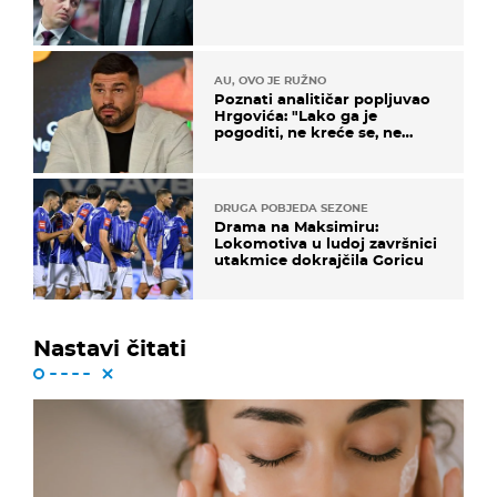
AU, OVO JE RUŽNO
Poznati analitičar popljuvao
Hrgovića: "Lako ga je
pogoditi, ne kreće se, ne
koristi noge..."
DRUGA POBJEDA SEZONE
Drama na Maksimiru:
Lokomotiva u ludoj završnici
utakmice dokrajčila Goricu
Nastavi čitati