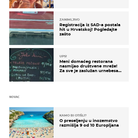
ZANIMLJIVO
Registracija iz SAD-a postala
hit u Hrvatskoj! Pogledajte
zašto
UPS!
Meni domaćeg restorana
nasmijao društvene mreže!
Za sve je zaslužan urnebesan
naziv jela
NOVAC
KAMO BI OTIŠLI?
O preseljenju u inozemstvo
razmišlja 9 od 10 Europljana