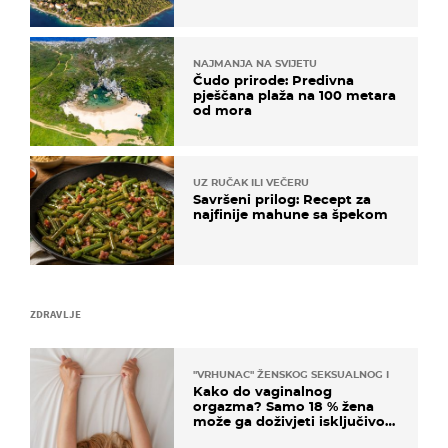
poznat po svojem "bijelom
zlatu"
NAJMANJA NA SVIJETU
Čudo prirode: Predivna
pješčana plaža na 100 metara
od mora
UZ RUČAK ILI VEČERU
Savršeni prilog: Recept za
najfinije mahune sa špekom
ZDRAVLJE
"VRHUNAC" ŽENSKOG SEKSUALNOG ISKUSTVA
Kako do vaginalnog
orgazma? Samo 18 % žena
može ga doživjeti isključivo
na ovaj način