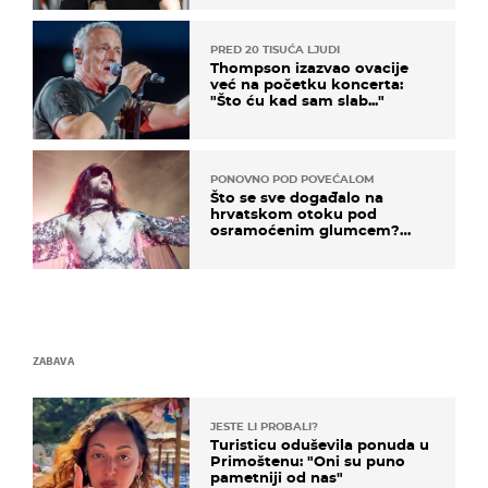
kotača
PRED 20 TISUĆA LJUDI
Thompson izazvao ovacije
već na početku koncerta:
"Što ću kad sam slab..."
PONOVNO POD POVEĆALOM
Što se sve događalo na
hrvatskom otoku pod
osramoćenim glumcem?
Bizarni prizori i danas
izazivaju nevjericu
ZABAVA
JESTE LI PROBALI?
Turisticu oduševila ponuda u
Primoštenu: "Oni su puno
pametniji od nas"