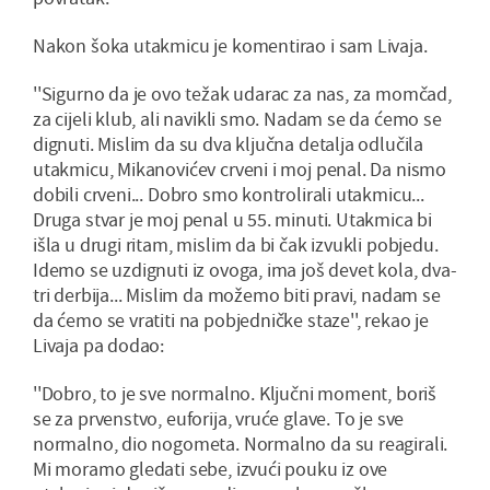
Nakon šoka utakmicu je komentirao i sam Livaja.
''Sigurno da je ovo težak udarac za nas, za momčad,
za cijeli klub, ali navikli smo. Nadam se da ćemo se
dignuti. Mislim da su dva ključna detalja odlučila
utakmicu, Mikanovićev crveni i moj penal. Da nismo
dobili crveni... Dobro smo kontrolirali utakmicu...
Druga stvar je moj penal u 55. minuti. Utakmica bi
išla u drugi ritam, mislim da bi čak izvukli pobjedu.
Idemo se uzdignuti iz ovoga, ima još devet kola, dva-
tri derbija... Mislim da možemo biti pravi, nadam se
da ćemo se vratiti na pobjedničke staze'', rekao je
Livaja pa dodao:
''Dobro, to je sve normalno. Ključni moment, boriš
se za prvenstvo, euforija, vruće glave. To je sve
normalno, dio nogometa. Normalno da su reagirali.
Mi moramo gledati sebe, izvući pouku iz ove