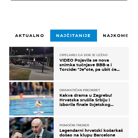
AKTUALNO
NAJČITANIJE
NAJKOMENTI
CIPELARILI GA DOK JE LEŽAO
VIDEO Pojavila se nova
snimka tučnjave BBB-a i
Torcide: "Je*ote, pa ubit će
ga!"
DRAMATIČAN PREOKRET
Kakva drama u Zagrebu!
Hrvatska srušila Srbiju i
izborila finale Svjetskog
prvenstva
POMOĆNI TRENER
Legendarni hrvatski košarkaš
došao na klupu Barcelone