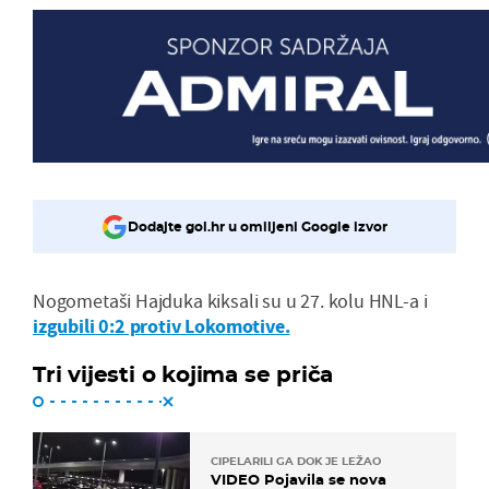
Dodajte gol.hr u omiljeni Google izvor
Nogometaši Hajduka kiksali su u 27. kolu HNL-a i
izgubili 0:2 protiv Lokomotive.
Tri vijesti o kojima se priča
CIPELARILI GA DOK JE LEŽAO
VIDEO Pojavila se nova