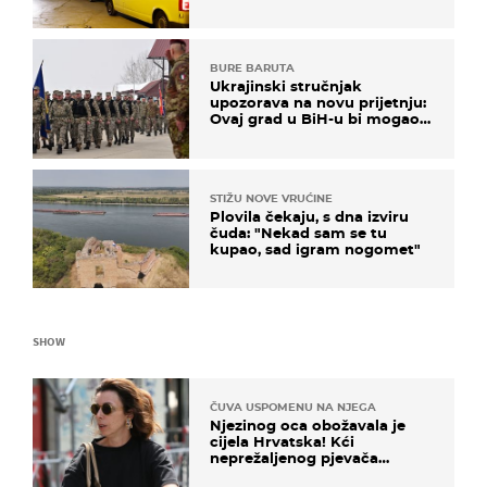
BURE BARUTA
Ukrajinski stručnjak
upozorava na novu prijetnju:
Ovaj grad u BiH-u bi mogao
biti žarište
STIŽU NOVE VRUĆINE
Plovila čekaju, s dna izviru
čuda: "Nekad sam se tu
kupao, sad igram nogomet"
SHOW
ČUVA USPOMENU NA NJEGA
Njezinog oca obožavala je
cijela Hrvatska! Kći
neprežaljenog pjevača
projurila špicom na dva