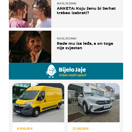
NASLJEDNIK
ANKETA: Koju ženu bi Serhat
trebao izabrati?
NASLJEDNIK
Rade mu iza leđa, a on toga
nije svjestan
8.500,00 €
21.100,00 €