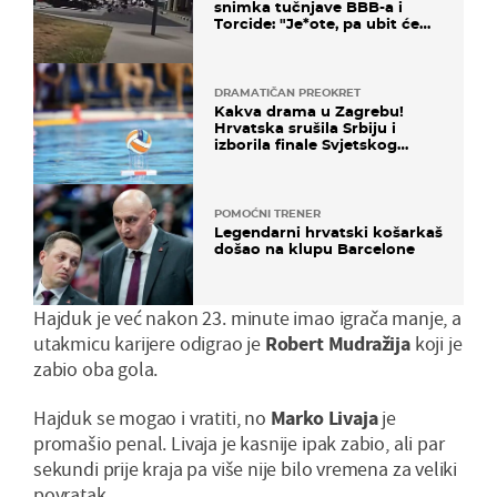
snimka tučnjave BBB-a i
Torcide: "Je*ote, pa ubit će
ga!"
DRAMATIČAN PREOKRET
Kakva drama u Zagrebu!
Hrvatska srušila Srbiju i
izborila finale Svjetskog
prvenstva
POMOĆNI TRENER
Legendarni hrvatski košarkaš
došao na klupu Barcelone
Hajduk je već nakon 23. minute imao igrača manje, a
utakmicu karijere odigrao je
Robert Mudražija
koji je
zabio oba gola.
Hajduk se mogao i vratiti, no
Marko Livaja
je
promašio penal. Livaja je kasnije ipak zabio, ali par
sekundi prije kraja pa više nije bilo vremena za veliki
povratak.