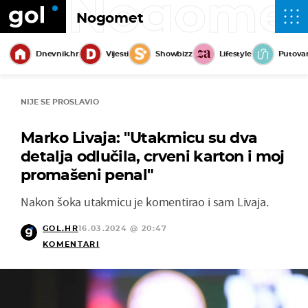
Nogome
Nogomet
Dnevnik.hr
Vijesti
Showbizz
Lifestyle
Putova
NIJE SE PROSLAVIO
Marko Livaja: "Utakmicu su dva
detalja odlučila, crveni karton i moj
promašeni penal"
Nakon šoka utakmicu je komentirao i sam Livaja.
GOL.HR
16.03.2024 @ 20:47
KOMENTARI