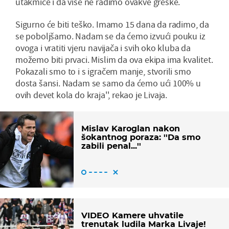
utakmice i da više ne radimo ovakve greške.
Sigurno će biti teško. Imamo 15 dana da radimo, da
se poboljšamo. Nadam se da ćemo izvući pouku iz
ovoga i vratiti vjeru navijača i svih oko kluba da
možemo biti prvaci. Mislim da ova ekipa ima kvalitet.
Pokazali smo to i s igračem manje, stvorili smo
dosta šansi. Nadam se samo da ćemo ući 100% u
ovih devet kola do kraja'', rekao je Livaja.
Mislav Karoglan nakon
šokantnog poraza: ''Da smo
zabili penal...''
VIDEO Kamere uhvatile
trenutak ludila Marka Livaje!