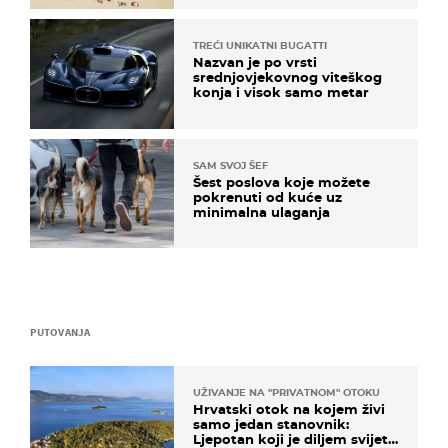
TREĆI UNIKATNI BUGATTI
Nazvan je po vrsti
srednjovjekovnog viteškog
konja i visok samo metar
SAM SVOJ ŠEF
Šest poslova koje možete
pokrenuti od kuće uz
minimalna ulaganja
PUTOVANJA
UŽIVANJE NA "PRIVATNOM" OTOKU
Hrvatski otok na kojem živi
samo jedan stanovnik:
Ljepotan koji je diljem svijeta