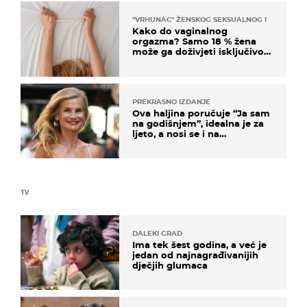
"VRHUNAC" ŽENSKOG SEKSUALNOG ISKUSTVA
Kako do vaginalnog
orgazma? Samo 18 % žena
može ga doživjeti isključivo
na ovaj način
PREKRASNO IZDANJE
Ova haljina poručuje “Ja sam
na godišnjem”, idealna je za
ljeto, a nosi se i na
zagrebačkoj špici
TV
DALEKI GRAD
Ima tek šest godina, a već je
jedan od najnagrađivanijih
dječjih glumaca