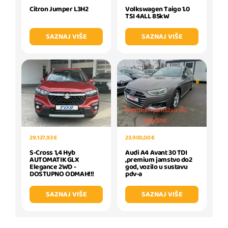
Citron Jumper L3H2
Volkswagen Taigo 1.0
TSI 4ALL 85kW
SAZNAJ VIŠE
SAZNAJ VIŠE
23.900,00 €
29.127,93 €
Audi A4 Avant 30 TDI
S-Cross 1,4 Hyb
,premium jamstvo do2
AUTOMATIK GLX
god, vozilo u sustavu
Elegance 2WD -
pdv-a
DOSTUPNO ODMAH!!!
SAZNAJ VIŠE
SAZNAJ VIŠE