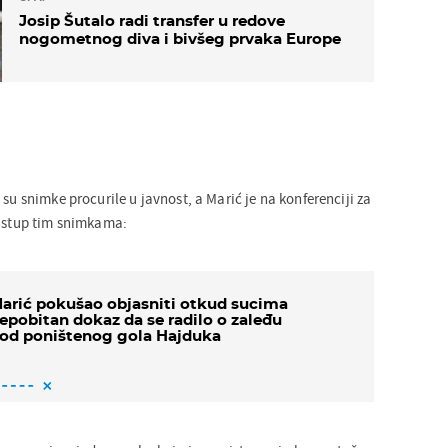
Josip Šutalo radi transfer u redove
nogometnog diva i bivšeg prvaka Europe
 su snimke procurile u javnost, a Marić je na konferenciji za
ristup tim snimkama:
arić pokušao objasniti otkud sucima
epobitan dokaz da se radilo o zaleđu
od poništenog gola Hajduka