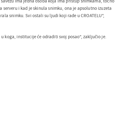
avezu ima jedna osoba koja ima pristup snimkama, točno
na serveru i kad je skinula snimku, ona je apsolutno izuzeta
irala snimku. Svi ostali su ljudi koji rade u CROATELU",
 koga, institucije će odraditi svoj posao", zaključio je.