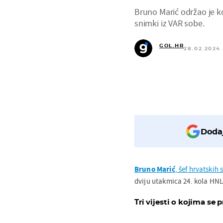
Bruno Marić održao je k
snimki iz VAR sobe.
GOL.HR
28.02.2024 
Dodaj
Bruno Marić
, šef hrvatskih
dviju utakmica 24. kola HNL
Tri vijesti o kojima se p