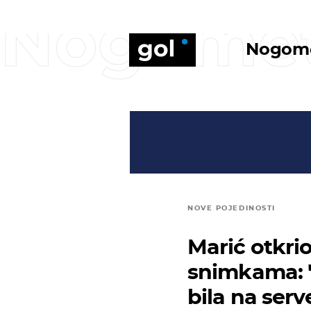
Nogome
Nogom
NOVE POJEDINOSTI
Marić otkri
snimkama: "
bila na serv