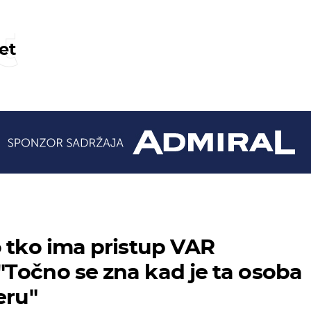
t
et
o tko ima pristup VAR
Točno se zna kad je ta osoba
eru"