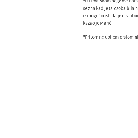
"U Hrvatskom nogometnom s
se zna kad je ta osoba bila 
iz mogućnosti da je distribu
kazao je Marić.
"Pritom ne upirem prstom ni u