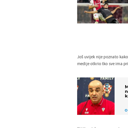
Još uvijek nije poznato kako
medije otkrio tko sve ima p
M
n
k