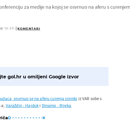
onferenciju za medije na kojoj se osvrnuo na aferu s curenje
@ 12:23
KOMENTARI
te gol.hr u omiljeni Google izvor
 sudaca, osvrnuo
se
na aferu curenja snimki
iz VAR sobe s
-a,
Varaždin - Hajduk
i
Dinamo - Rijeka
.
riča