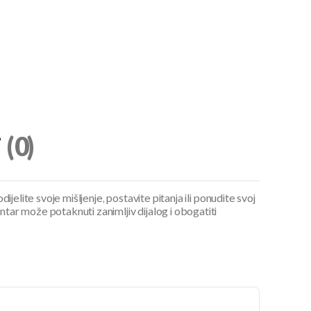
i
(0)
ijelite svoje mišljenje, postavite pitanja ili ponudite svoj
ar može potaknuti zanimljiv dijalog i obogatiti