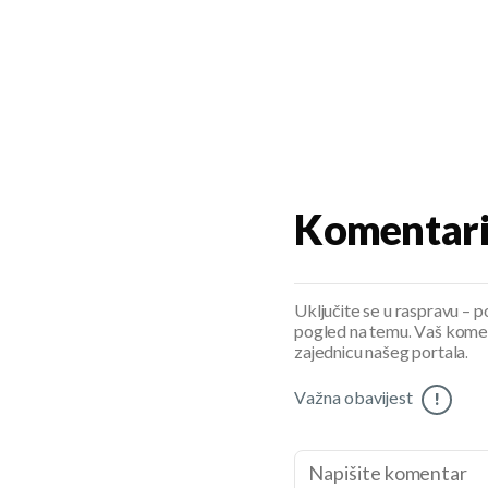
Komentar
Uključite se u raspravu – pod
pogled na temu. Vaš koment
zajednicu našeg portala.
Važna obavijest
!