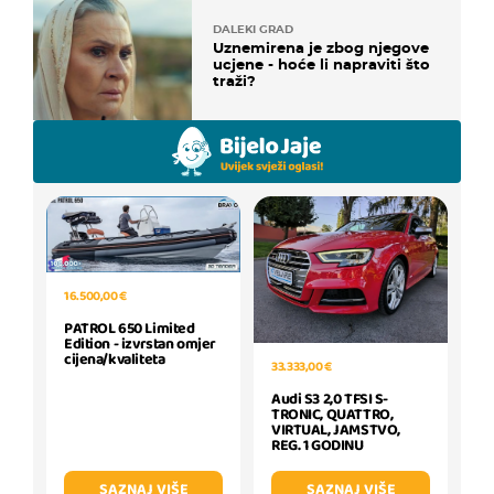
DALEKI GRAD
Uznemirena je zbog njegove
ucjene - hoće li napraviti što
traži?
16.500,00 €
PATROL 650 Limited
Edition - izvrstan omjer
cijena/kvaliteta
33.333,00 €
Audi S3 2,0 TFSI S-
TRONIC, QUATTRO,
VIRTUAL, JAMSTVO,
REG. 1 GODINU
SAZNAJ VIŠE
SAZNAJ VIŠE