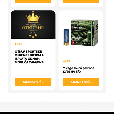
1,00 €
OTKUP SPORTSKE
OPREME I BICIKALA
ISPLATA ODMAH,
0,93 €
MOGUĆA ZAMJENA
Mirage lovna patrona
12/36 HV 5/0
SAZNAJ VIŠE
SAZNAJ VIŠE