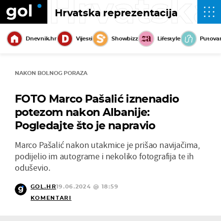
Hrvatska
Hrvatska reprezentacija
Dnevnik.hr
Vijesti
Showbizz
Lifestyle
Putova
NAKON BOLNOG PORAZA
FOTO Marco Pašalić iznenadio
potezom nakon Albanije:
Pogledajte što je napravio
Marco Pašalić nakon utakmice je prišao navijačima,
podijelio im autograme i nekoliko fotografija te ih
oduševio.
GOL.HR
19.06.2024 @ 18:59
KOMENTARI