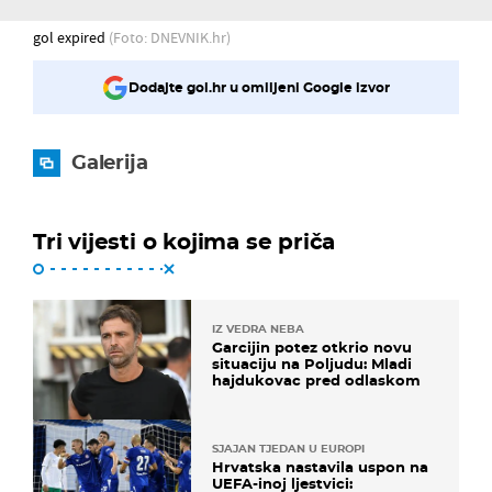
gol expired
(Foto: DNEVNIK.hr)
Dodajte gol.hr u omiljeni Google izvor
Galerija
Tri vijesti o kojima se priča
IZ VEDRA NEBA
Garcijin potez otkrio novu
situaciju na Poljudu: Mladi
hajdukovac pred odlaskom
SJAJAN TJEDAN U EUROPI
Hrvatska nastavila uspon na
UEFA-inoj ljestvici: