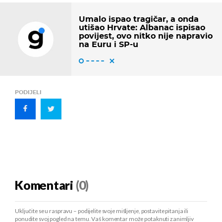
Umalo ispao tragičar, a onda
utišao Hrvate: Albanac ispisao
povijest, ovo nitko nije napravio
na Euru i SP-u
PODIJELI
Komentari
(0)
Uključite se u raspravu – podijelite svoje mišljenje, postavite pitanja ili
ponudite svoj pogled na temu. Vaš komentar može potaknuti zanimljiv