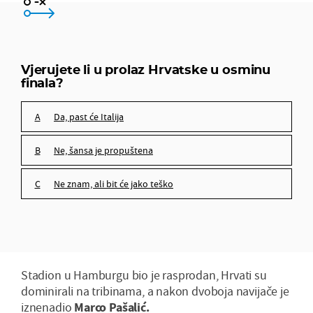
da, past će Italija
ne, šansa je propuštena
Vjerujete li u prolaz Hrvatske u osminu
finala?
ne znam, ali bit će jako teško
da, past će Italija
ne, šansa je propuštena
ne znam, ali bit će jako teško
Stadion u Hamburgu bio je rasprodan, Hrvati su
dominirali na tribinama, a nakon dvoboja navijače je
iznenadio
Marco Pašalić.