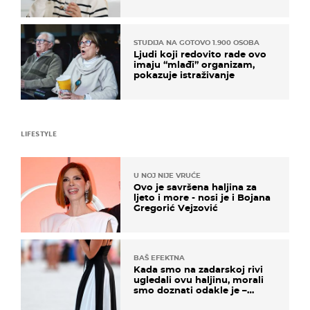
rizik od ovoga
STUDIJA NA GOTOVO 1.900 OSOBA
Ljudi koji redovito rade ovo
imaju “mlađi” organizam,
pokazuje istraživanje
LIFESTYLE
U NOJ NIJE VRUĆE
Ovo je savršena haljina za
ljeto i more - nosi je i Bojana
Gregorić Vejzović
BAŠ EFEKTNA
Kada smo na zadarskoj rivi
ugledali ovu haljinu, morali
smo doznati odakle je –
košta samo 18 eura