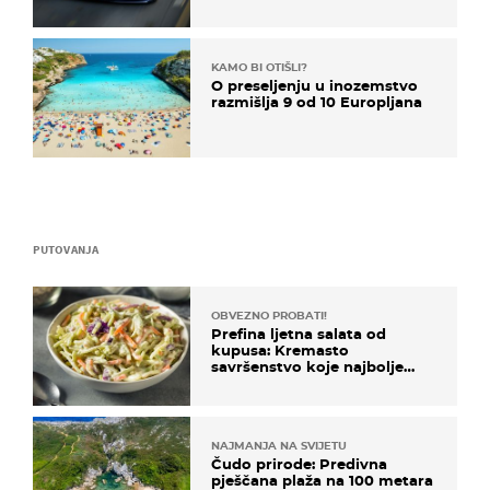
KAMO BI OTIŠLI?
O preseljenju u inozemstvo
razmišlja 9 od 10 Europljana
PUTOVANJA
OBVEZNO PROBATI!
Prefina ljetna salata od
kupusa: Kremasto
savršenstvo koje najbolje
paše uz pečeno meso
NAJMANJA NA SVIJETU
Čudo prirode: Predivna
pješčana plaža na 100 metara