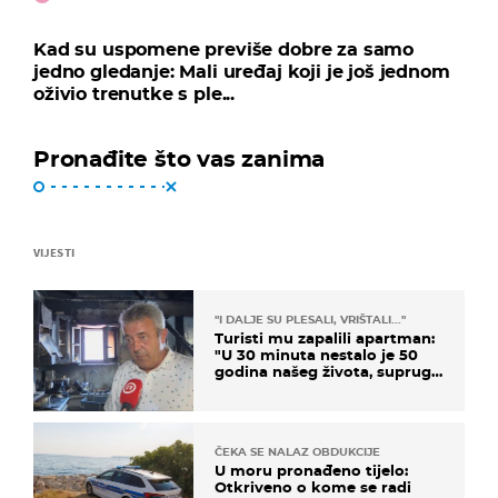
Kad su uspomene previše dobre za samo
jedno gledanje: Mali uređaj koji je još jednom
oživio trenutke s ple...
Pronađite što vas zanima
VIJESTI
"I DALJE SU PLESALI, VRIŠTALI..."
Turisti mu zapalili apartman:
"U 30 minuta nestalo je 50
godina našeg života, supruga
i ja ne možemo oka sklopiti"
ČEKA SE NALAZ OBDUKCIJE
U moru pronađeno tijelo:
Otkriveno o kome se radi