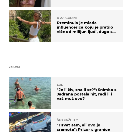
U 27. GODINI
Preminula je mlada
influencerica koju je pratilo
više od milijun ljudi, dugo se
borila s opakom bolešću
ZABAVA
LOL
"Je li živ, zna li se?": Snimka s
Jadrana postala hit, radi li i
vaš muž ovo?
ŠTO KAŽETE?
"Hrvat sam, ali ovo je
sramota": Prizor s granice