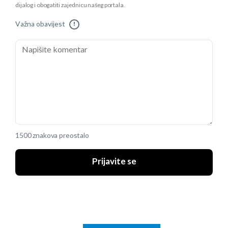
dijalog i obogatiti zajednicu našeg portala.
Važna obavijest
!
1500 znakova preostalo
Prijavite se