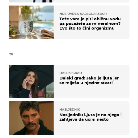
NIJE UVIJEK NAJBOLJI IZBOR
Teže vam je piti običnu vodu
pa posežete za mineralnom?
Evo što to čini organizmu
TV
DALEKI GRAD
Daleki grad: Jako je ljuta jer
se miješa u njezine stvari
NASLJEDNIK
Nasljednik: Ljuta je na njega i
zahtjeva da učini nešto