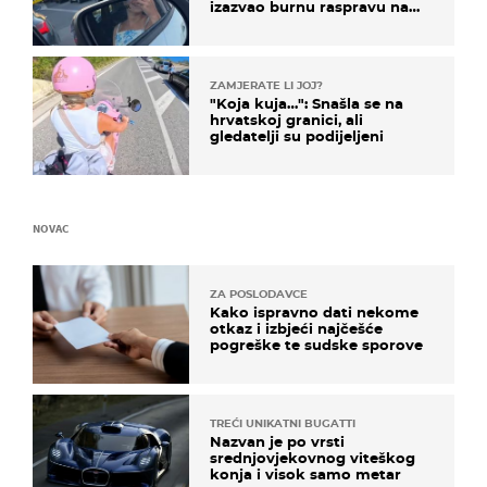
izazvao burnu raspravu na
društvenim mrežama
ZAMJERATE LI JOJ?
"Koja kuja…": Snašla se na
hrvatskoj granici, ali
gledatelji su podijeljeni
NOVAC
ZA POSLODAVCE
Kako ispravno dati nekome
otkaz i izbjeći najčešće
pogreške te sudske sporove
TREĆI UNIKATNI BUGATTI
Nazvan je po vrsti
srednjovjekovnog viteškog
konja i visok samo metar