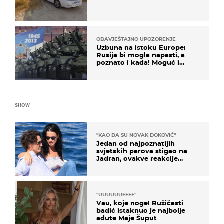
OBAVJEŠTAJNO UPOZORENJE
Uzbuna na istoku Europe:
Rusija bi mogla napasti, a
poznato i kada! Moguć i
kopneni upad u članicu
NATO-a
SHOW
"KAO DA SU NOVAK ĐOKOVIĆ"
Jedan od najpoznatijih
svjetskih parova stigao na
Jadran, ovakve reakcije
vjerojatno nisu očekivali
"UUUUUUFFFF"
Vau, koje noge! Ružičasti
badić istaknuo je najbolje
adute Maje Šuput