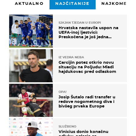
AKTUALNO
NAJČITANIJE
NAJKOMENTI
SJAJAN TJEDAN U EUROPI
Hrvatska nastavila uspon na
UEFA-inoj ljestvici:
Preskočena je još jedna
država
IZ VEDRA NEBA
Garcijin potez otkrio novu
situaciju na Poljudu: Mladi
hajdukovac pred odlaskom
OPA!
Josip Šutalo radi transfer u
redove nogometnog diva i
bivšeg prvaka Europe
SLUŽBENO
Vinicius donio konačnu