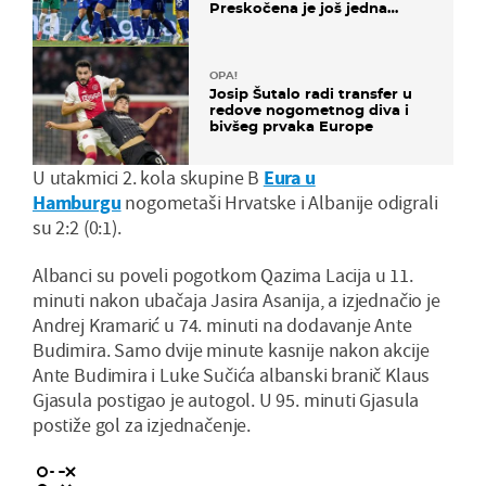
Preskočena je još jedna
država
OPA!
Josip Šutalo radi transfer u
redove nogometnog diva i
bivšeg prvaka Europe
U utakmici 2. kola skupine B
Eura u
Hamburgu
nogometaši Hrvatske i Albanije odigrali
su 2:2 (0:1).
Albanci su poveli pogotkom Qazima Lacija u 11.
minuti nakon ubačaja Jasira Asanija, a izjednačio je
Andrej Kramarić u 74. minuti na dodavanje Ante
Budimira. Samo dvije minute kasnije nakon akcije
Ante Budimira i Luke Sučića albanski branič Klaus
Gjasula postigao je autogol. U 95. minuti Gjasula
postiže gol za izjednačenje.