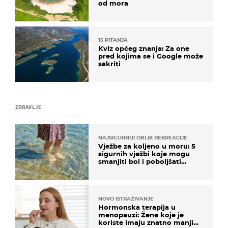
od mora
15 PITANJA
Kviz općeg znanja: Za one
pred kojima se i Google može
sakriti
ZDRAVLJE
NAJSIGURNIJI OBLIK REKREACIJE
Vježbe za koljeno u moru: 5
sigurnih vježbi koje mogu
smanjiti bol i poboljšati
pokretljivost
NOVO ISTRAŽIVANJE
Hormonska terapija u
menopauzi: Žene koje je
koriste imaju znatno manji