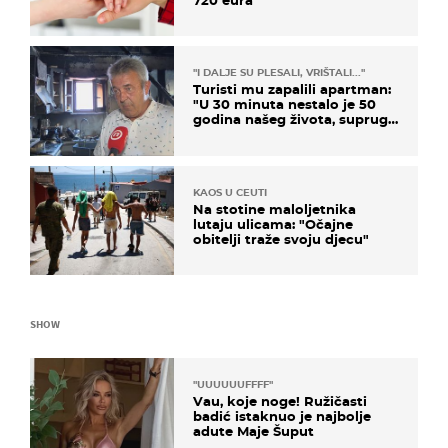
720 eura
"I DALJE SU PLESALI, VRIŠTALI..."
Turisti mu zapalili apartman:
"U 30 minuta nestalo je 50
godina našeg života, supruga
i ja ne možemo oka sklopiti"
KAOS U CEUTI
Na stotine maloljetnika
lutaju ulicama: "Očajne
obitelji traže svoju djecu"
SHOW
"UUUUUUFFFF"
Vau, koje noge! Ružičasti
badić istaknuo je najbolje
adute Maje Šuput