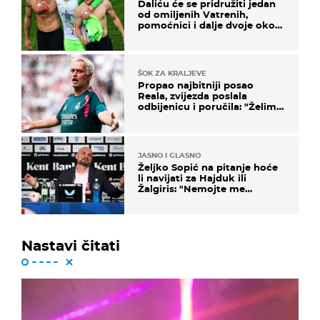
Daliću će se pridružiti jedan
od omiljenih Vatrenih,
pomoćnici i dalje dvoje oko
ponude
ŠOK ZA KRALJEVE
Propao najbitniji posao
Reala, zvijezda poslala
odbijenicu i poručila: "Želim
u Barcelonu"
JASNO I GLASNO
Željko Sopić na pitanje hoće
li navijati za Hajduk ili
Žalgiris: "Nemojte me
vrijeđati"
Nastavi čitati