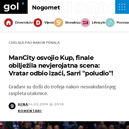
Nogome
Nogomet
Dnevnik.hr
Vijesti
Showbizz
Lifestyle
Putova
CHELSEA PAO NAKON PENALA
ManCity osvojio Kup, finale
obilježila nevjerojatna scena:
Vratar odbio izaći, Sarri "poludio"!
Građani su došli do trofeja nakon nesvakidanšnjeg
raspleta utakmice.
HINA
24.02.2019 @ 20:16
KOMENTARI