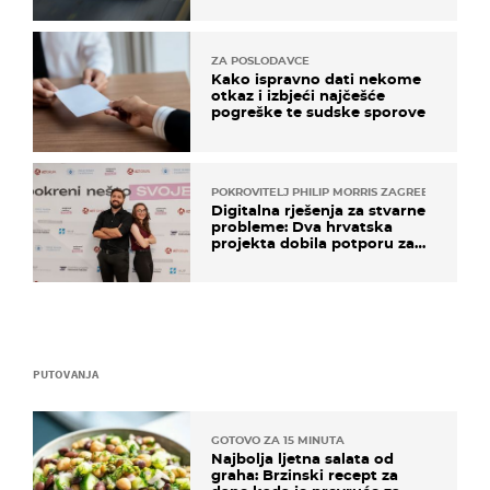
ZA POSLODAVCE
Kako ispravno dati nekome
otkaz i izbjeći najčešće
pogreške te sudske sporove
POKROVITELJ PHILIP MORRIS ZAGREB
Digitalna rješenja za stvarne
probleme: Dva hrvatska
projekta dobila potporu za
razvoj
PUTOVANJA
GOTOVO ZA 15 MINUTA
Najbolja ljetna salata od
graha: Brzinski recept za