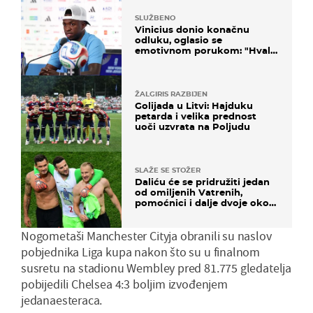
SLUŽBENO
Vinicius donio konačnu
odluku, oglasio se
emotivnom porukom: "Hvala
vam svima"
ŽALGIRIS RAZBIJEN
Golijada u Litvi: Hajduku
petarda i velika prednost
uoči uzvrata na Poljudu
SLAŽE SE STOŽER
Daliću će se pridružiti jedan
od omiljenih Vatrenih,
pomoćnici i dalje dvoje oko
ponude
Nogometaši Manchester Cityja obranili su naslov
pobjednika Liga kupa nakon što su u finalnom
susretu na stadionu Wembley pred 81.775 gledatelja
pobijedili Chelsea 4:3 boljim izvođenjem
jedanaesteraca.