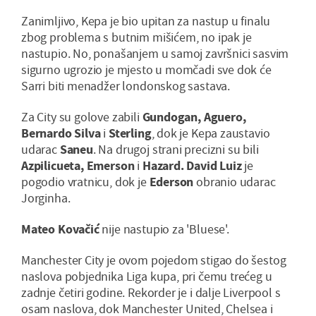
Zanimljivo, Kepa je bio upitan za nastup u finalu
zbog problema s butnim mišićem, no ipak je
nastupio. No, ponašanjem u samoj završnici sasvim
sigurno ugrozio je mjesto u momčadi sve dok će
Sarri biti menadžer londonskog sastava.
Za City su golove zabili
Gundogan, Aguero,
Bernardo Silva
i
Sterling
, dok je Kepa zaustavio
udarac
Saneu
. Na drugoj strani precizni su bili
Azpilicueta, Emerson
i
Hazard. David Luiz
je
pogodio vratnicu, dok je
Ederson
obranio udarac
Jorginha.
Mateo Kovačić
nije nastupio za 'Bluese'.
Manchester City je ovom pojedom stigao do šestog
naslova pobjednika Liga kupa, pri čemu trećeg u
zadnje četiri godine. Rekorder je i dalje Liverpool s
osam naslova, dok Manchester United, Chelsea i