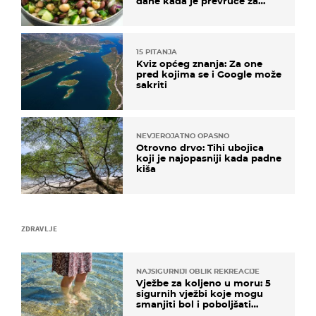
dane kada je prevruće za
kuhanje
15 PITANJA
Kviz općeg znanja: Za one
pred kojima se i Google može
sakriti
NEVJEROJATNO OPASNO
Otrovno drvo: Tihi ubojica
koji je najopasniji kada padne
kiša
ZDRAVLJE
NAJSIGURNIJI OBLIK REKREACIJE
Vježbe za koljeno u moru: 5
sigurnih vježbi koje mogu
smanjiti bol i poboljšati
pokretljivost