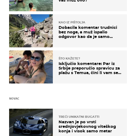
vaš muž ovo?
KAO IZ PIŠTOLJA
Dobacila komentar trudnici
bez noge, a muž ispalio
odgovor kao da je samo
čekao…
ŠTO KAŽETE?
Isključio komentare: Par iz
Srbije preporučio spravicu za
plažu s Temua, čini li vam se
ovo sigurnim?
NOVAC
TREĆI UNIKATNI BUGATTI
Nazvan je po vrsti
srednjovjekovnog viteškog
konja i visok samo metar