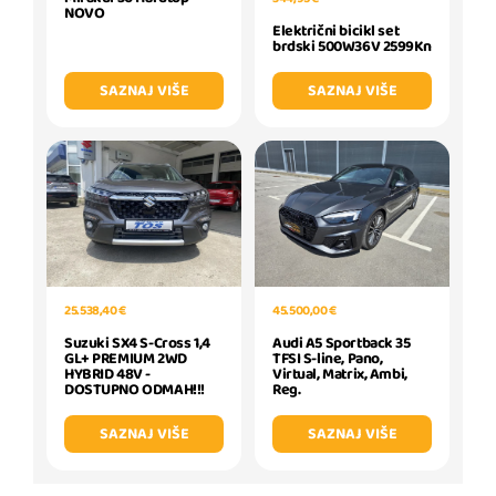
NOVO
Električni bicikl set
brdski 500W36V 2599Kn
SAZNAJ VIŠE
SAZNAJ VIŠE
25.538,40 €
45.500,00 €
Suzuki SX4 S-Cross 1,4
Audi A5 Sportback 35
GL+ PREMIUM 2WD
TFSI S-line, Pano,
HYBRID 48V -
Virtual, Matrix, Ambi,
DOSTUPNO ODMAH!!!
Reg.
SAZNAJ VIŠE
SAZNAJ VIŠE