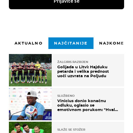
Prijavite se
AKTUALNO
NAJČITANIJE
NAJKOMENTI
ŽALGIRIS RAZBIJEN
Golijada u Litvi: Hajduku
petarda i velika prednost
uoči uzvrata na Poljudu
SLUŽBENO
Vinicius donio konačnu
odluku, oglasio se
emotivnom porukom: "Hvala
vam svima"
SLAŽE SE STOŽER