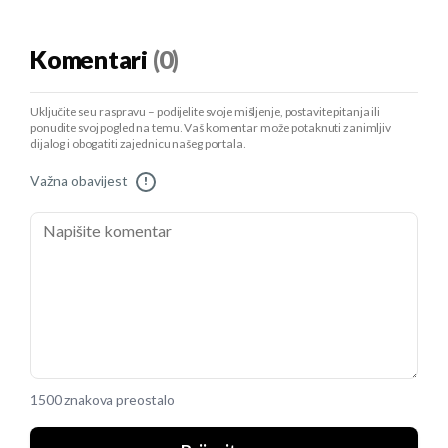
Komentari
(0)
Uključite se u raspravu – podijelite svoje mišljenje, postavite pitanja ili
ponudite svoj pogled na temu. Vaš komentar može potaknuti zanimljiv
dijalog i obogatiti zajednicu našeg portala.
Važna obavijest
!
1500 znakova preostalo