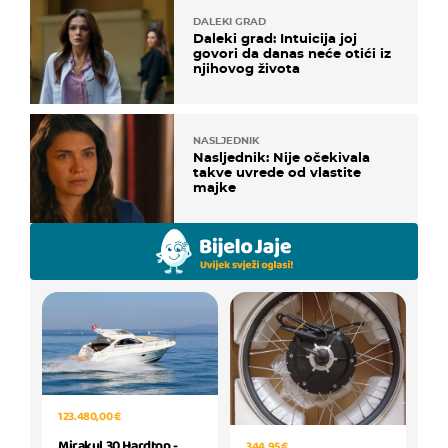
DALEKI GRAD
Daleki grad: Intuicija joj
govori da danas neće otići iz
njihovog života
NASLJEDNIK
Nasljednik: Nije očekivala
takve uvrede od vlastite
majke
123.480,00 €
Mirakul 30 Hardtop -
344,95 €