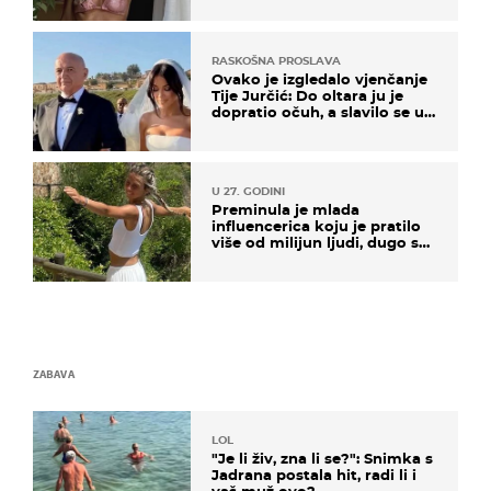
RASKOŠNA PROSLAVA
Ovako je izgledalo vjenčanje
Tije Jurčić: Do oltara ju je
dopratio očuh, a slavilo se uz
Olivera i Rozgu
U 27. GODINI
Preminula je mlada
influencerica koju je pratilo
više od milijun ljudi, dugo se
borila s opakom bolesti
ZABAVA
LOL
"Je li živ, zna li se?": Snimka s
Jadrana postala hit, radi li i