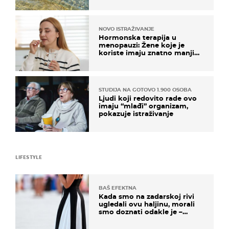
NOVO ISTRAŽIVANJE
Hormonska terapija u
menopauzi: Žene koje je
koriste imaju znatno manji
rizik od ovoga
STUDIJA NA GOTOVO 1.900 OSOBA
Ljudi koji redovito rade ovo
imaju “mlađi” organizam,
pokazuje istraživanje
LIFESTYLE
BAŠ EFEKTNA
Kada smo na zadarskoj rivi
ugledali ovu haljinu, morali
smo doznati odakle je –
košta samo 18 eura