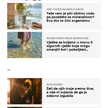
NIJE UVIJEK NAJBOLJI IZBOR
Teže vam je piti običnu vodu
pa posežete za mineralnom?
Evo što to čini organizmu
NAJSIGURNIJI OBLIK REKREACIJE
Vježbe za koljeno u moru: 5
sigurnih vježbi koje mogu
smanjiti bol i poboljšati
pokretljivost
TV
NASLJEDNIK
Želi da njih troje sretno žive,
a nije ni svjesna da ga je
odavno izgubila