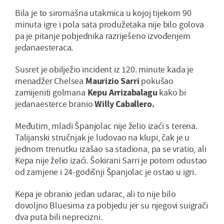
Bila je to siromašna utakmica u kojoj tijekom 90
minuta igre i pola sata produžetaka nije bilo golova
pa je pitanje pobjednika razriješeno izvođenjem
jedanaesteraca.
Susret je obilježio incident iz 120. minute kada je
menadžer Chelsea
Maurizio Sarri
pokušao
zamijeniti golmana
Kepu Arrizabalagu
kako bi
jedanaesterce branio
Willy Caballero.
Međutim, mladi Španjolac nije želio izaći s terena.
Talijanski stručnjak je ludovao na klupi, čak je u
jednom trenutku izašao sa stadiona, pa se vratio, ali
Kepa nije želio izaći. Šokirani Sarri je potom odustao
od zamjene i 24-godišnji Španjolac je ostao u igri.
Kepa je obranio jedan udarac, ali to nije bilo
dovoljno Bluesima za pobjedu jer su njegovi suigrači
dva puta bili neprecizni.