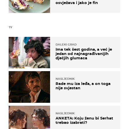
osvježava i jako je fin
TV
DALEKI GRAD
Ima tek šest godina, a već je
jedan od najnagrađivanijih
dječjih glumaca
NASLJEDNIK
Rade mu iza leđa, a on toga
nije svjestan
NASLJEDNIK
ANKETA: Koju ženu bi Serhat
trebao izabrati?