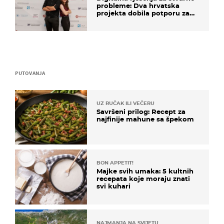
probleme: Dva hrvatska
projekta dobila potporu za
razvoj
PUTOVANJA
UZ RUČAK ILI VEČERU
Savršeni prilog: Recept za
najfinije mahune sa špekom
BON APPETIT!
Majke svih umaka: 5 kultnih
recepata koje moraju znati
svi kuhari
NAJMANJA NA SVIJETU