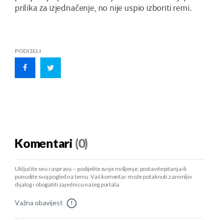
prilika za izjednačenje, no nije uspio izboriti remi.
PODIJELI
Komentari
(0)
Uključite se u raspravu – podijelite svoje mišljenje, postavite pitanja ili
ponudite svoj pogled na temu. Vaš komentar može potaknuti zanimljiv
dijalog i obogatiti zajednicu našeg portala.
Važna obavijest
!