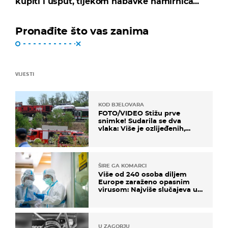
kupiti i usput, tijekom nabavke namirnica...
Pronađite što vas zanima
VIJESTI
KOD BJELOVARA
FOTO/VIDEO Stižu prve
snimke! Sudarila se dva
vlaka: Više je ozlijeđenih,
hitne službe na terenu
ŠIRE GA KOMARCI
Više od 240 osoba diljem
Europe zaraženo opasnim
virusom: Najviše slučajeva u
našem susjedstvu
U ZAGORJU