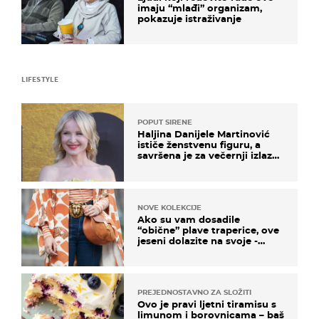
imaju “mlađi” organizam,
pokazuje istraživanje
LIFESTYLE
POPUT SIRENE
Haljina Danijele Martinović
ističe ženstvenu figuru, a
savršena je za večernji izlazak
na moru
NOVE KOLEKCIJE
Ako su vam dosadile
“obične” plave traperice, ove
jeseni dolazite na svoje -
izdvajamo 15 hit modela
PREJEDNOSTAVNO ZA SLOŽITI
Ovo je pravi ljetni tiramisu s
limunom i borovnicama – baš