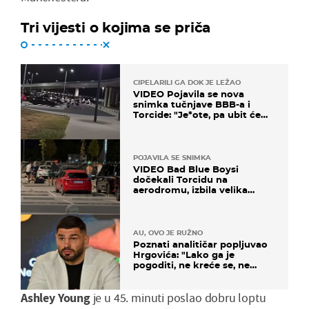
Tri vijesti o kojima se priča
CIPELARILI GA DOK JE LEŽAO
VIDEO Pojavila se nova
snimka tučnjave BBB-a i
Torcide: "Je*ote, pa ubit će
ga!"
POJAVILA SE SNIMKA
VIDEO Bad Blue Boysi
dočekali Torcidu na
aerodromu, izbila velika
masovna tučnjava
AU, OVO JE RUŽNO
Poznati analitičar popljuvao
Hrgovića: "Lako ga je
pogoditi, ne kreće se, ne
koristi noge..."
Ashley Young
je u 45. minuti poslao dobru loptu