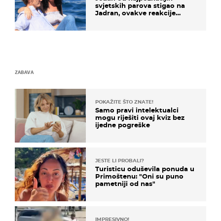
svjetskih parova stigao na
Jadran, ovakve reakcije
vjerojatno nisu očekivali
ZABAVA
POKAŽITE ŠTO ZNATE!
Samo pravi intelektualci
mogu riješiti ovaj kviz bez
ijedne pogreške
JESTE LI PROBALI?
Turisticu oduševila ponuda u
Primoštenu: "Oni su puno
pametniji od nas"
IMPRESIVNO!