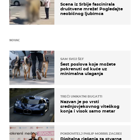
Scena iz Srbije fascinirala
društvene mreže! Pogledajte
neobičnog ljubimca
NOVAC
SAM SVOJ ŠEF
Šest poslova koje možete
pokrenuti od kuće uz
minimalna ulaganja
TREĆI UNIKATNI BUGATTI
Nazvan je po vrsti
srednjovjekovnog viteškog
konja i visok samo metar
POKROVITELJ PHILIP MORRIS ZAGREB
Digitalna rješenja za stvarne