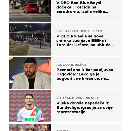
VIDEO Bad Blue Boysi
dočekali Torcidu na
aerodromu, izbila velika
masovna tučnjava
CIPELARILI GA DOK JE LEŽAO
VIDEO Pojavila se nova
snimka tučnjave BBB-a i
Torcide: "Je*ote, pa ubit će
ga!"
AU, OVO JE RUŽNO
Poznati analitičar popljuvao
Hrgovića: "Lako ga je
pogoditi, ne kreće se, ne
koristi noge..."
POJAČANJE KONKURENCIJE
Rijeka dovela napadača iz
Bundeslige, igrao je za dvije
reprezentacije