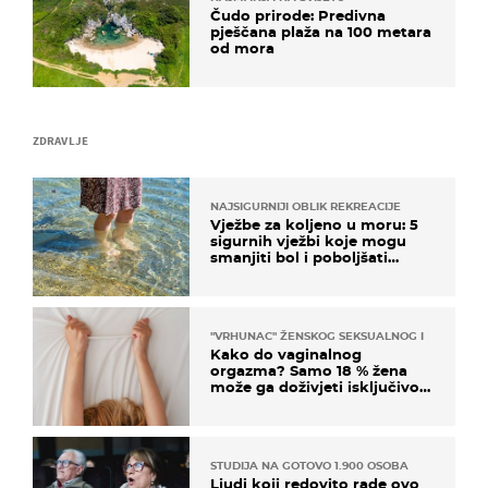
Čudo prirode: Predivna
pješčana plaža na 100 metara
od mora
ZDRAVLJE
NAJSIGURNIJI OBLIK REKREACIJE
Vježbe za koljeno u moru: 5
sigurnih vježbi koje mogu
smanjiti bol i poboljšati
pokretljivost
"VRHUNAC" ŽENSKOG SEKSUALNOG ISKUSTVA
Kako do vaginalnog
orgazma? Samo 18 % žena
može ga doživjeti isključivo
na ovaj način
STUDIJA NA GOTOVO 1.900 OSOBA
Ljudi koji redovito rade ovo