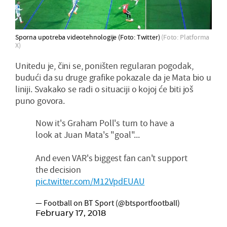
Sporna upotreba videotehnologije (Foto: Twitter)
(Foto: Platforma
X)
Unitedu je, čini se, poništen regularan pogodak,
budući da su druge grafike pokazale da je Mata bio u
liniji. Svakako se radi o situaciji o kojoj će biti još
puno govora.
Now it's Graham Poll's turn to have a
look at Juan Mata's "goal"...
And even VAR's biggest fan can't support
the decision
pic.twitter.com/M12VpdEUAU
— Football on BT Sport (@btsportfootball)
February 17, 2018