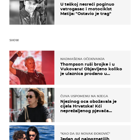
U teškoj nesreći poginuo
vatrogasac i motociklst
Matija: "Ostavio je trag"
SHOW
NADMAŠENA OČEKIVANJA
Thompson ruši brojke i u
Vukovaru! Objavljeno koliko
je ulaznica prodano u
kratkom vremenu
ČUVA USPOMENU NA NJEGA
Njezinog oca obožavala je
cijela Hrvatska! Kći
neprežaljenog pjevača
projurila špicom na dva
kotača
"KAO DA SU NOVAK ĐOKOVIĆ"
Jedan od najpoznatijih