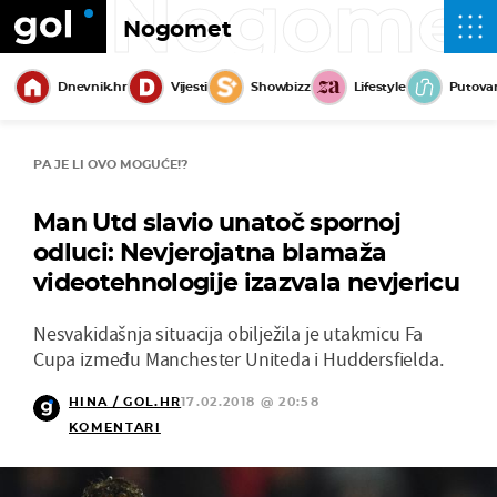
Nogome
Nogomet
Dnevnik.hr
Vijesti
Showbizz
Lifestyle
Putova
PA JE LI OVO MOGUĆE!?
Man Utd slavio unatoč spornoj
odluci: Nevjerojatna blamaža
videotehnologije izazvala nevjericu
Nesvakidašnja situacija obilježila je utakmicu Fa
Cupa između Manchester Uniteda i Huddersfielda.
HINA / GOL.HR
17.02.2018 @ 20:58
KOMENTARI