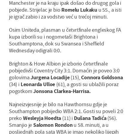
Manchester je na kraju ipak došao do drugog gola i
pobjede. Strijelac je bio
Romelu Lukaku
u 55., a isti
je igrač zabio i za vodstvo već u trećoj minuti.
Osim Uniteda, plasman u četvrtfinale engleskog FA
kupa izborili su i nogometaši Brightona i
Southamptona, dok su Swansea i Sheffield
Wednesday odigrali 0:0.
Brighton & Hove Albion je izborio četvrtfinale
pobijedivši Coventry City 3:1. Domaćin je poveo 3:0
golovima
Jurgena Locadije
(15),
Connora Goldsona
(34) i
Leonarda Ulloe
(61), a gosti su ublažili poraz
pogotkom
Jonsona Clarkea-Harrisa.
Najneizvjesnije je bilo na Hawthornsu gdje je
Southampton pobijedio WBA 2:1. Gosti su poveli 2:0
preko
Wesleyja Hoedta
(11) i
Dušana Tadića
(56).
Smanjio je
Salomon Rondon
u 58. minuti, a u
posljednjih pola sata WBA je imao nekoliko lijepih