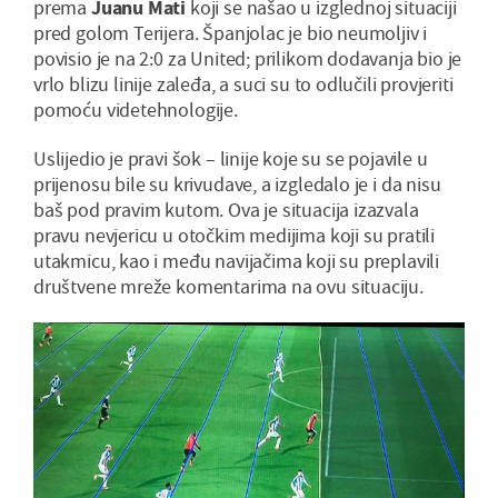
prema
Juanu Mati
koji se našao u izglednoj situaciji
pred golom Terijera. Španjolac je bio neumoljiv i
povisio je na 2:0 za United; prilikom dodavanja bio je
vrlo blizu linije zaleđa, a suci su to odlučili provjeriti
pomoću videtehnologije.
Uslijedio je pravi šok – linije koje su se pojavile u
prijenosu bile su krivudave, a izgledalo je i da nisu
baš pod pravim kutom. Ova je situacija izazvala
pravu nevjericu u otočkim medijima koji su pratili
utakmicu, kao i među navijačima koji su preplavili
društvene mreže komentarima na ovu situaciju.