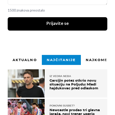
1500 znakova preostalo
Prijavite se
AKTUALNO
NAJČITANIJE
NAJKOMENTI
IZ VEDRA NEBA
Garcijin potez otkrio novu
situaciju na Poljudu: Mladi
hajdukovac pred odlaskom
PONOVNI SUSRET?
Newcastle prodao tri glavna
igrača, novi trener uperio