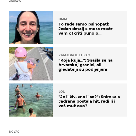
ZABAVA
HMM…
To rade samo psihopati:
Jedan detalj s mora može
vam otkriti puno o
prijateljima
ZAMJERATE LI JOJ?
"Koja kuja…": Snašla se na
hrvatskoj granici, ali
gledatelji su podijeljeni
LOL
"Je li živ, zna li se?": Snimka s
Jadrana postala hit, radi li i
vaš muž ovo?
NOVAC