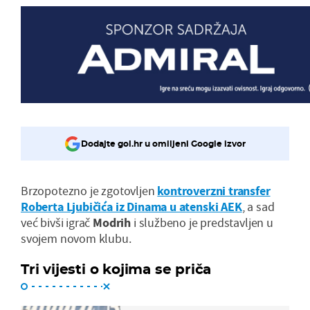
Dodajte gol.hr u omiljeni Google izvor
Brzopotezno je zgotovljen
kontroverzni transfer
Roberta Ljubičića iz Dinama u atenski AEK
, a sad
već bivši igrač
Modrih
i službeno je predstavljen u
svojem novom klubu.
Tri vijesti o kojima se priča