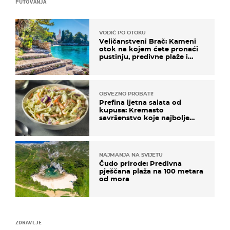
PUTOVANJA
VODIČ PO OTOKU
Veličanstveni Brač: Kameni
otok na kojem ćete pronaći
pustinju, predivne plaže i
uzbudljivu hranu
OBVEZNO PROBATI!
Prefina ljetna salata od
kupusa: Kremasto
savršenstvo koje najbolje
paše uz pečeno meso
NAJMANJA NA SVIJETU
Čudo prirode: Predivna
pješčana plaža na 100 metara
od mora
ZDRAVLJE