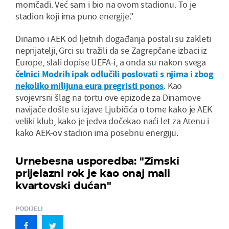
momčadi. Već sam i bio na ovom stadionu. To je
stadion koji ima puno energije."
Dinamo i AEK od ljetnih događanja postali su zakleti
neprijatelji, Grci su tražili da se Zagrepčane izbaci iz
Europe, slali dopise UEFA-i, a onda su nakon svega
čelnici Modrih ipak odlučili poslovati s njima i zbog
nekoliko milijuna eura pregristi ponos
. Kao
svojevrsni šlag na tortu ove epizode za Dinamove
navijače došle su izjave Ljubičića o tome kako je AEK
veliki klub, kako je jedva dočekao naći let za Atenu i
kako AEK-ov stadion ima posebnu energiju.
Urnebesna usporedba: "Zimski
prijelazni rok je kao onaj mali
kvartovski dućan"
PODIJELI