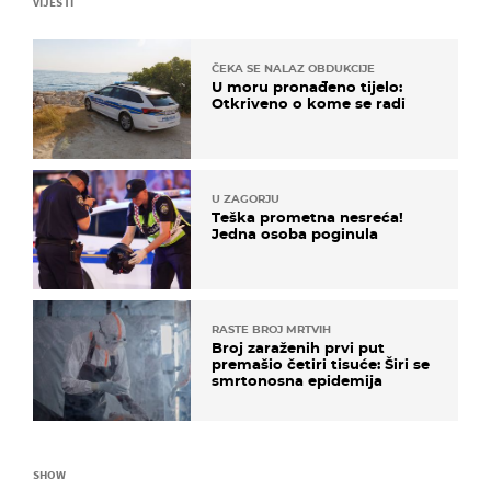
VIJESTI
ČEKA SE NALAZ OBDUKCIJE
U moru pronađeno tijelo:
Otkriveno o kome se radi
U ZAGORJU
Teška prometna nesreća!
Jedna osoba poginula
RASTE BROJ MRTVIH
Broj zaraženih prvi put
premašio četiri tisuće: Širi se
smrtonosna epidemija
SHOW