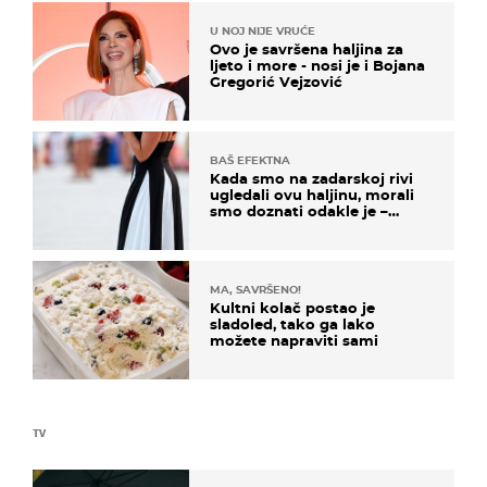
U NOJ NIJE VRUĆE
Ovo je savršena haljina za
ljeto i more - nosi je i Bojana
Gregorić Vejzović
BAŠ EFEKTNA
Kada smo na zadarskoj rivi
ugledali ovu haljinu, morali
smo doznati odakle je –
košta samo 18 eura
MA, SAVRŠENO!
Kultni kolač postao je
sladoled, tako ga lako
možete napraviti sami
TV