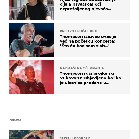
cijela Hrvatska! Kći
neprežaljenog pjevača
projurila špicom na dva
kotača
PRED 20 TISUĆA LJUDI
Thompson izazvao ovacije
već na početku koncerta:
"Što ću kad sam slab..."
NADMAŠENA OČEKIVANJA
Thompson ruši brojke i u
Vukovaru! Objavljeno koliko
je ulaznica prodano u
kratkom vremenu
ZABAVA
JESTE LI PROBALI?