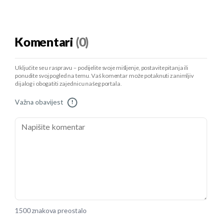
Komentari
(0)
Uključite se u raspravu – podijelite svoje mišljenje, postavite pitanja ili
ponudite svoj pogled na temu. Vaš komentar može potaknuti zanimljiv
dijalog i obogatiti zajednicu našeg portala.
Važna obavijest
!
1500 znakova preostalo