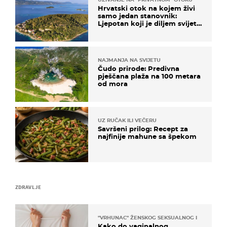
Hrvatski otok na kojem živi
samo jedan stanovnik:
Ljepotan koji je diljem svijeta
poznat po svojem "bijelom
zlatu"
NAJMANJA NA SVIJETU
Čudo prirode: Predivna
pješčana plaža na 100 metara
od mora
UZ RUČAK ILI VEČERU
Savršeni prilog: Recept za
najfinije mahune sa špekom
ZDRAVLJE
"VRHUNAC" ŽENSKOG SEKSUALNOG ISKUSTVA
Kako do vaginalnog