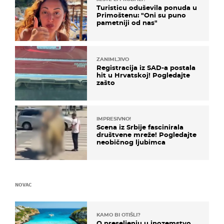
Turisticu oduševila ponuda u
Primoštenu: "Oni su puno
pametniji od nas"
ZANIMLJIVO
Registracija iz SAD-a postala
hit u Hrvatskoj! Pogledajte
zašto
IMPRESIVNO!
Scena iz Srbije fascinirala
društvene mreže! Pogledajte
neobičnog ljubimca
NOVAC
KAMO BI OTIŠLI?
O preseljenju u inozemstvo