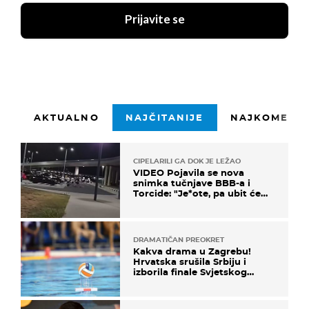
Prijavite se
AKTUALNO
NAJČITANIJE
NAJKOMENTI
CIPELARILI GA DOK JE LEŽAO
VIDEO Pojavila se nova
snimka tučnjave BBB-a i
Torcide: "Je*ote, pa ubit će
ga!"
DRAMATIČAN PREOKRET
Kakva drama u Zagrebu!
Hrvatska srušila Srbiju i
izborila finale Svjetskog
prvenstva