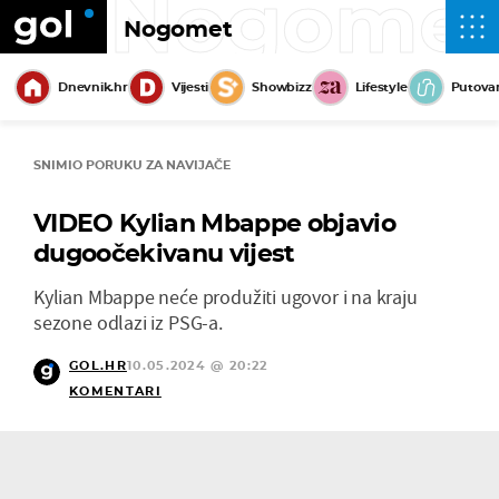
Nogome
Nogomet
Dnevnik.hr
Vijesti
Showbizz
Lifestyle
Putova
SNIMIO PORUKU ZA NAVIJAČE
VIDEO Kylian Mbappe objavio
dugoočekivanu vijest
Kylian Mbappe neće produžiti ugovor i na kraju
sezone odlazi iz PSG-a.
GOL.HR
10.05.2024 @ 20:22
KOMENTARI