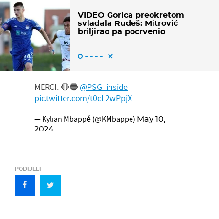
VIDEO Gorica preokretom
svladala Rudeš: Mitrović
briljirao pa pocrvenio
MERCI. 🔴🔵
@PSG_inside
pic.twitter.com/t0cL2wPpjX
— Kylian Mbappé (@KMbappe)
May 10,
2024
PODIJELI