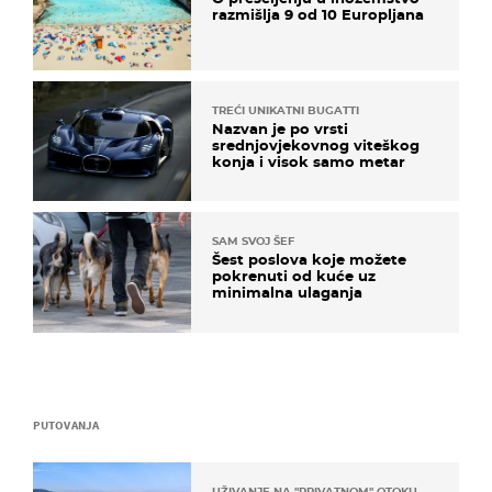
razmišlja 9 od 10 Europljana
TREĆI UNIKATNI BUGATTI
Nazvan je po vrsti
srednjovjekovnog viteškog
konja i visok samo metar
SAM SVOJ ŠEF
Šest poslova koje možete
pokrenuti od kuće uz
minimalna ulaganja
PUTOVANJA
UŽIVANJE NA "PRIVATNOM" OTOKU