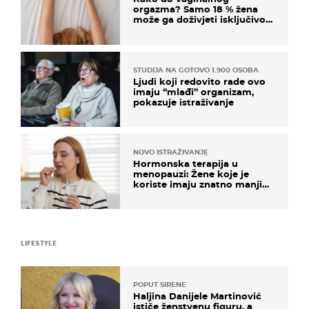
orgazma? Samo 18 % žena
može ga doživjeti isključivo
na ovaj način
STUDIJA NA GOTOVO 1.900 OSOBA
Ljudi koji redovito rade ovo
imaju “mlađi” organizam,
pokazuje istraživanje
NOVO ISTRAŽIVANJE
Hormonska terapija u
menopauzi: Žene koje je
koriste imaju znatno manji
rizik od ovoga
LIFESTYLE
POPUT SIRENE
Haljina Danijele Martinović
ističe ženstvenu figuru, a