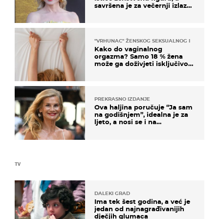
savršena je za večernji izlazak
na moru
"VRHUNAC" ŽENSKOG SEKSUALNOG ISKUSTVA
Kako do vaginalnog
orgazma? Samo 18 % žena
može ga doživjeti isključivo
na ovaj način
PREKRASNO IZDANJE
Ova haljina poručuje “Ja sam
na godišnjem”, idealna je za
ljeto, a nosi se i na
zagrebačkoj špici
TV
DALEKI GRAD
Ima tek šest godina, a već je
jedan od najnagrađivanijih
dječjih glumaca