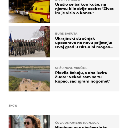
Urušio se balkon kuće, na
njemu bile dvije osobe: "Život
im je visio o koncu"
BURE BARUTA
Ukrajinski stručnjak
upozorava na novu prijetnju:
Ovaj grad u BiH-u bi mogao
biti žarište
STIŽU NOVE VRUĆINE
Plovila čekaju, s dna izviru
čuda: "Nekad sam se tu
kupao, sad igram nogomet"
SHOW
ČUVA USPOMENU NA NJEGA
Njezinog oca obožavala je