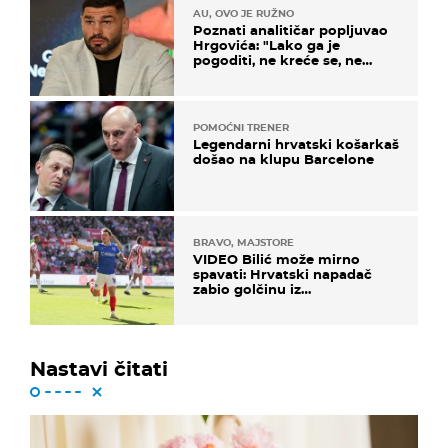
AU, OVO JE RUŽNO
Poznati analitičar popljuvao
Hrgovića: "Lako ga je
pogoditi, ne kreće se, ne
koristi noge..."
POMOĆNI TRENER
Legendarni hrvatski košarkaš
došao na klupu Barcelone
BRAVO, MAJSTORE
VIDEO Bilić može mirno
spavati: Hrvatski napadač
zabio golčinu iz
dalekometnog voleja, ali je
ispao iz Carabao Cupa
Nastavi čitati