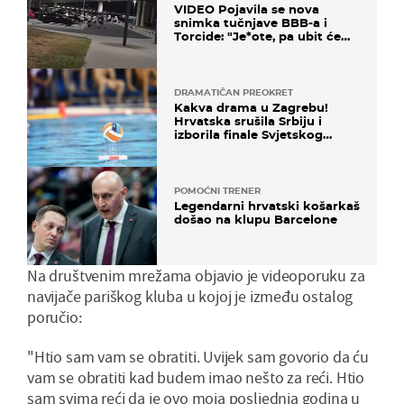
VIDEO Pojavila se nova
snimka tučnjave BBB-a i
Torcide: "Je*ote, pa ubit će
ga!"
DRAMATIČAN PREOKRET
Kakva drama u Zagrebu!
Hrvatska srušila Srbiju i
izborila finale Svjetskog
prvenstva
POMOĆNI TRENER
Legendarni hrvatski košarkaš
došao na klupu Barcelone
Na društvenim mrežama objavio je videoporuku za
navijače pariškog kluba u kojoj je između ostalog
poručio:
"Htio sam vam se obratiti. Uvijek sam govorio da ću
vam se obratiti kad budem imao nešto za reći. Htio
sam svima reći da je ovo moja posljednja godina u