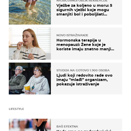
NAJSIGURNIJI OBLIK REKREACIJE
Vježbe za koljeno u moru: 5
sigurnih vježbi koje mogu
smanjiti bol i poboljšati
pokretljivost
NOVO ISTRAŽIVANJE
Hormonska terapija u
menopauzi: Žene koje je
koriste imaju znatno manji
rizik od ovoga
STUDIJA NA GOTOVO 1.900 OSOBA
Ljudi koji redovito rade ovo
imaju “mlađi” organizam,
pokazuje istraživanje
LIFESTYLE
BAŠ EFEKTNA