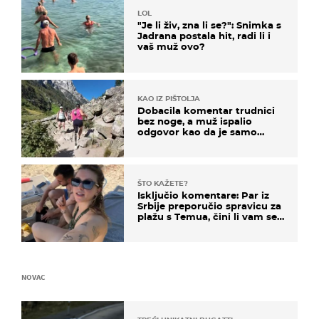
LOL
"Je li živ, zna li se?": Snimka s
Jadrana postala hit, radi li i
vaš muž ovo?
KAO IZ PIŠTOLJA
Dobacila komentar trudnici
bez noge, a muž ispalio
odgovor kao da je samo
čekao…
ŠTO KAŽETE?
Isključio komentare: Par iz
Srbije preporučio spravicu za
plažu s Temua, čini li vam se
ovo sigurnim?
NOVAC