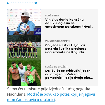
SLUŽBENO
Vinicius donio konačnu
odluku, oglasio se
emotivnom porukom: "Hvala
vam svima"
ŽALGIRIS RAZBIJEN
Golijada u Litvi: Hajduku
petarda i velika prednost
uoči uzvrata na Poljudu
SLAŽE SE STOŽER
Daliću će se pridružiti jedan
od omiljenih Vatrenih,
pomoćnici i dalje dvoje oko
ponude
Samo četiri minute prije izjednačujućeg pogotka
Madriđana,
Modrić je povukao potez koji je njegovu
momčad ostavio u utakmici
.