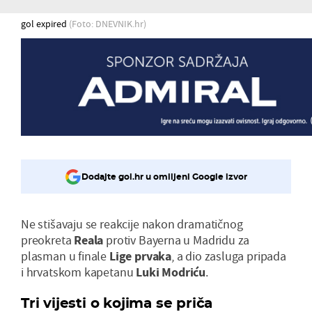
gol expired
(Foto: DNEVNIK.hr)
Dodajte gol.hr u omiljeni Google izvor
Ne stišavaju se reakcije nakon dramatičnog
preokreta
Reala
protiv Bayerna u Madridu za
plasman u finale
Lige prvaka
, a dio zasluga pripada
i hrvatskom kapetanu
Luki Modriću
.
Tri vijesti o kojima se priča