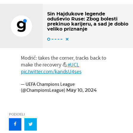
Sin Hajdukove legende
oduševio Ruse: Zbog bolesti
prekinuo karijeru, a sad je dobio
veliko priznanje
Modrić: takes the corner, tracks back to
make the recovery 💪
#UCL
pic.twitter.com/kandsU4ses
— UEFA Champions League
(@ChampionsLeague)
May 10, 2024
PODIJELI