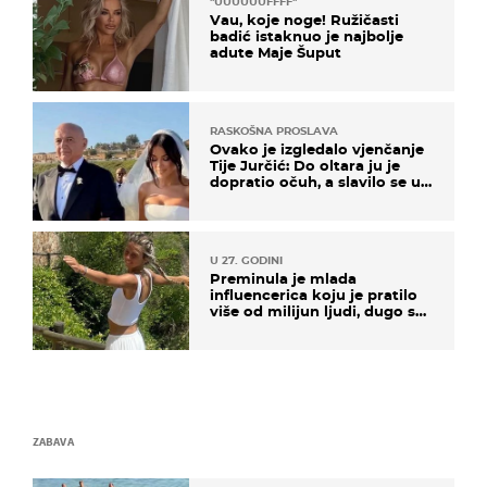
"UUUUUUFFFF"
Vau, koje noge! Ružičasti
badić istaknuo je najbolje
adute Maje Šuput
RASKOŠNA PROSLAVA
Ovako je izgledalo vjenčanje
Tije Jurčić: Do oltara ju je
dopratio očuh, a slavilo se uz
Olivera i Rozgu
U 27. GODINI
Preminula je mlada
influencerica koju je pratilo
više od milijun ljudi, dugo se
borila s opakom bolesti
ZABAVA