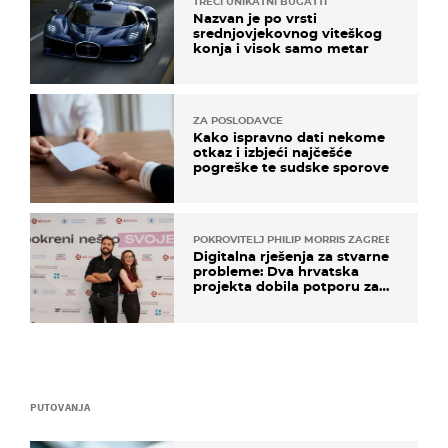
TREĆI UNIKATNI BUGATTI
Nazvan je po vrsti
srednjovjekovnog viteškog
konja i visok samo metar
ZA POSLODAVCE
Kako ispravno dati nekome
otkaz i izbjeći najčešće
pogreške te sudske sporove
POKROVITELJ PHILIP MORRIS ZAGREB
Digitalna rješenja za stvarne
probleme: Dva hrvatska
projekta dobila potporu za
razvoj
PUTOVANJA