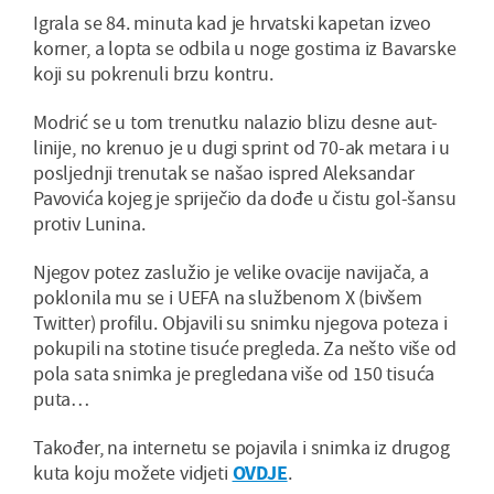
Igrala se 84. minuta kad je hrvatski kapetan izveo
korner, a lopta se odbila u noge gostima iz Bavarske
koji su pokrenuli brzu kontru.
Modrić se u tom trenutku nalazio blizu desne aut-
linije, no krenuo je u dugi sprint od 70-ak metara i u
posljednji trenutak se našao ispred Aleksandar
Pavovića kojeg je spriječio da dođe u čistu gol-šansu
protiv Lunina.
Njegov potez zaslužio je velike ovacije navijača, a
poklonila mu se i UEFA na službenom X (bivšem
Twitter) profilu. Objavili su snimku njegova poteza i
pokupili na stotine tisuće pregleda. Za nešto više od
pola sata snimka je pregledana više od 150 tisuća
puta…
Također, na internetu se pojavila i snimka iz drugog
kuta koju možete vidjeti
OVDJE
.