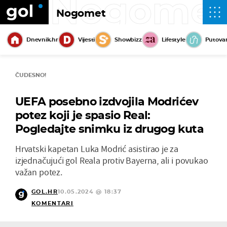
Nogome
Nogomet
Dnevnik.hr
Vijesti
Showbizz
Lifestyle
Putova
ČUDESNO!
UEFA posebno izdvojila Modrićev
potez koji je spasio Real:
Pogledajte snimku iz drugog kuta
Hrvatski kapetan Luka Modrić asistirao je za
izjednačujući gol Reala protiv Bayerna, ali i povukao
važan potez.
GOL.HR
10.05.2024 @ 18:37
KOMENTARI