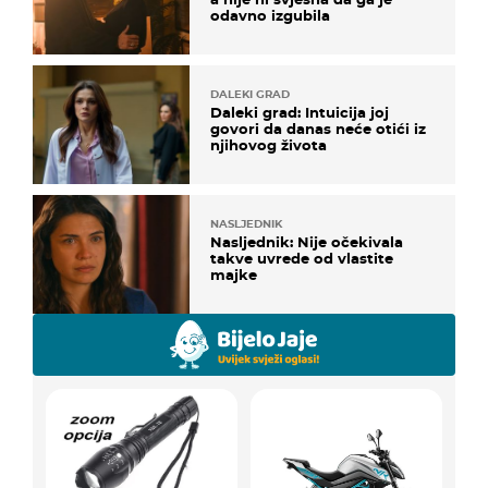
odavno izgubila
DALEKI GRAD
Daleki grad: Intuicija joj
govori da danas neće otići iz
njihovog života
NASLJEDNIK
Nasljednik: Nije očekivala
takve uvrede od vlastite
majke