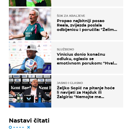
ponude
ŠOK ZA KRALJEVE
Propao najbitniji posao
Reala, zvijezda poslala
odbijenicu i poručila: "Želim
u Barcelonu"
SLUŽBENO
Vinicius donio konačnu
odluku, oglasio se
emotivnom porukom: "Hvala
vam svima"
JASNO I GLASNO
Željko Sopić na pitanje hoće
li navijati za Hajduk ili
Žalgiris: "Nemojte me
vrijeđati"
Nastavi čitati