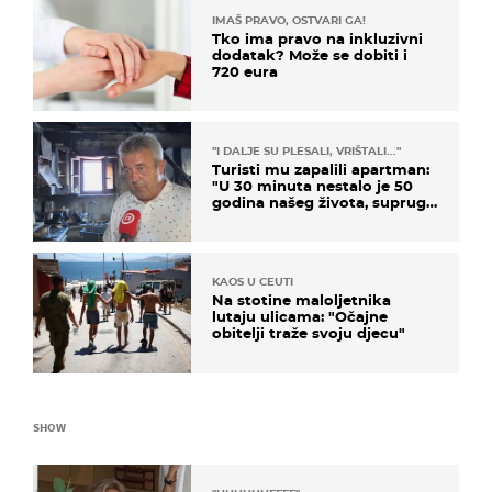
IMAŠ PRAVO, OSTVARI GA!
Tko ima pravo na inkluzivni
dodatak? Može se dobiti i
720 eura
"I DALJE SU PLESALI, VRIŠTALI..."
Turisti mu zapalili apartman:
"U 30 minuta nestalo je 50
godina našeg života, supruga
i ja ne možemo oka sklopiti"
KAOS U CEUTI
Na stotine maloljetnika
lutaju ulicama: "Očajne
obitelji traže svoju djecu"
SHOW