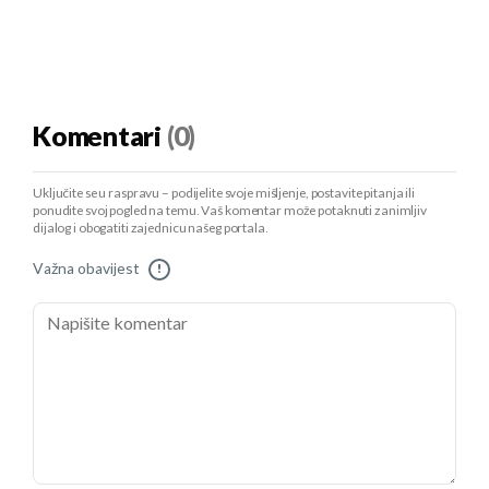
Komentari
(0)
Uključite se u raspravu – podijelite svoje mišljenje, postavite pitanja ili
ponudite svoj pogled na temu. Vaš komentar može potaknuti zanimljiv
dijalog i obogatiti zajednicu našeg portala.
Važna obavijest
!