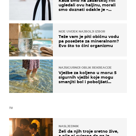
Kada smo na zadarskoj rivi
ugledali ovu haljinu, morali
smo doznati odakle je –
košta samo 18 eura
NIJE UVIJEK NAJBOLJI IZBOR
Teže vam je piti običnu vodu
pa posežete za mineralnom?
Evo što to čini organizmu
NAJSIGURNIJI OBLIK REKREACIJE
Vježbe za koljeno u moru: 5
sigurnih vježbi koje mogu
smanjiti bol i poboljšati
pokretljivost
TV
NASLJEDNIK
Želi da njih troje sretno žive,
a nije ni svjesna da ga je