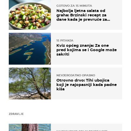
GOTOVO ZA 15 MINUTA
Najbolja ljetna salata od
graha: Brzinski recept za
dane kada je prevruće za
kuhanje
15 PITANJA
Kviz općeg znanja: Za one
pred kojima se i Google može
sakriti
NEVJEROJATNO OPASNO
Otrovno drvo: Tihi ubojica
koji je najopasniji kada padne
kiša
ZDRAVLJE