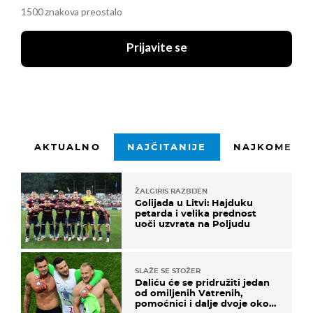
1500 znakova preostalo
Prijavite se
AKTUALNO
NAJČITANIJE
NAJKOMENTI
ŽALGIRIS RAZBIJEN
Golijada u Litvi: Hajduku
petarda i velika prednost
uoči uzvrata na Poljudu
SLAŽE SE STOŽER
Daliću će se pridružiti jedan
od omiljenih Vatrenih,
pomoćnici i dalje dvoje oko