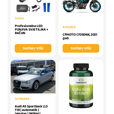
17,99 €
Profesionalna LED
4.373,00 €
PUNJIVA SVJETILJKA +
RAČUN
CFMOTO CF250NK, 2021
god.
SAZNAJ VIŠE
SAZNAJ VIŠE
14.700,00 €
Audi A5 Sportback 2,0
TDI | automatik |
jamstvo | 140kW |