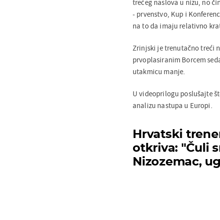
trećeg naslova u nizu, no či
- prvenstvo, Kup i Konferenc
na to da imaju relativno kra
Zrinjski je trenutačno treći 
prvoplasiranim Borcem seda
utakmicu manje.
U videoprilogu poslušajte št
analizu nastupa u Europi.
Hrvatski trene
otkriva: "Čuli 
Nizozemac, ugr