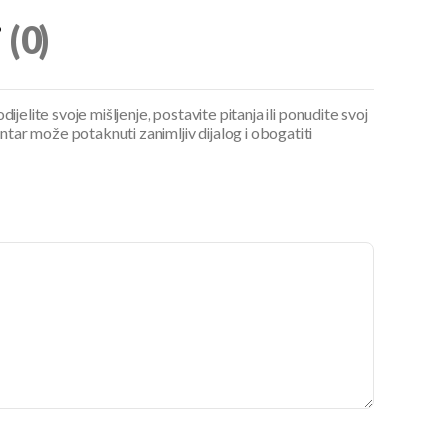
i
(0)
ijelite svoje mišljenje, postavite pitanja ili ponudite svoj
ar može potaknuti zanimljiv dijalog i obogatiti