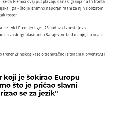
ni se da Plemići ovaj put plaćaju danak igranja na tri fronta
ijska liga – što je iznimno naporan ritam za njih s obzirom
tak roster.
na ljestvici Premijer lige s 26 bodova i zaostaje za
m, a za drugoplasiranim Sarajevom bod manje, no ima i
o trener Zrinjskog kaže o trenutačnoj situaciji u prvenstvu i
r koji je šokirao Europu
smo što je pričao slavni
izao se za jezik"