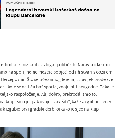
POMOĆNI TRENER
Legendarni hrvatski košarkaš došao na
klupu Barcelone
prethodni iz poznatih razloga, političkih. Naravno da smo
amo na sport, no ne možete pobjeći od tih stvari s obzirom
i Hercegovini. Što se tiče samog terena, tu uvijek prođe sve
ari, koje se ne tiču baš sporta, znaju biti neugodne. Tako je
ateljsko raspoloženje. Ali, dobro, prebrodili smo to,
a kraju smo je ipak uspjeli završiti“, kaže za gol.hr trener
jak izgubio prvi gradski derbi otkako je sjeo na klupi