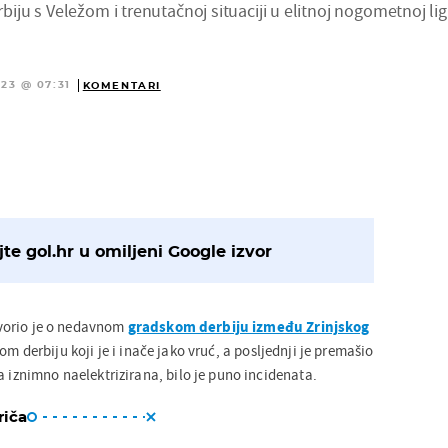
u s Veležom i trenutačnoj situaciji u elitnoj nogometnoj lig
023 @ 07:31
KOMENTARI
te gol.hr u omiljeni Google izvor
orio je o nedavnom
gradskom derbiju između Zrinjskog
om derbiju koji je i inače jako vruć, a posljednji je premašio
a iznimno naelektrizirana, bilo je puno incidenata.
riča