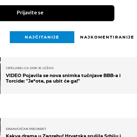
Prijavite se
NAJČITANIJE
NAJKOMENTIRANIJE
CIPELARILI GA DOK JE LEŽAO
VIDEO Pojavila se nova snimka tučnjave BBB-a i
Torcide: "Je*ote, pa ubit će ga!"
DRAMATIČAN PREOKRET
Kakva drama u Zagrebu! Hrvatska srušila Srbiju i