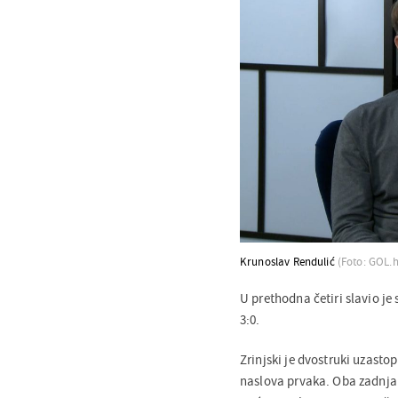
Krunoslav Rendulić
(Foto: GOL.h
U prethodna četiri slavio je 
3:0.
Zrinjski je dvostruki uzastop
naslova prvaka. Oba zadnja p