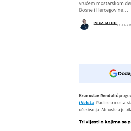
vrućem mostarskom derbij
Bosne i Hercegovine…
IVICA MEDO
17.11.2
Dodaj
Krunoslav Rendulić
progov
i Veleža
. Radi se o mostarsk
očekivanja. Atmosfera je bil
Tri vijesti o kojima se p