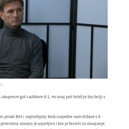
r)
s ukupnom gol-razlikom 8:1, no ovaj put Velež je bio bolji s
ni prvak BiH i najtrofejniji klub susjedne nam države s 8
rvenstva osvojio je uvjerljivo i bio je favorit za osvajanje