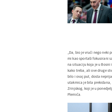
„Da, bio je vrući nego neki 
mi kao sportaši fokusirani s
na situaciju koja je u Bosni 
kako treba, ali ove druge stv
bilo i ovaj put, dosta neprij
utakmica je bila prekidana, n
Zrinjskog, koji je u ponedjel
Plemića.