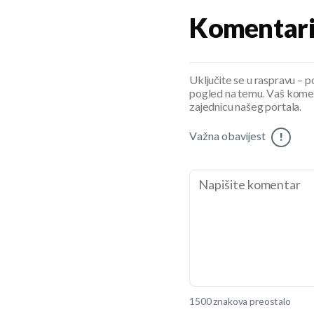
Komentar
Uključite se u raspravu – pod
pogled na temu. Vaš koment
zajednicu našeg portala.
Važna obavijest
!
1500 znakova preostalo