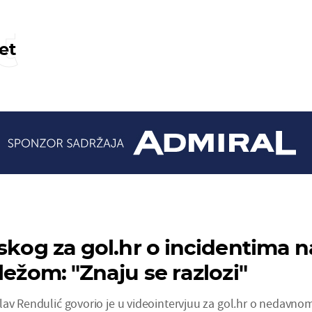
t
et
jskog za gol.hr o incidentima n
ležom: "Znaju se razlozi"
lav Rendulić govorio je u videointervjuu za gol.hr o nedavno