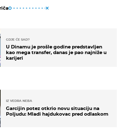
riča
GDJE ĆE SAD?
U Dinamu je prošle godine predstavljen
kao mega transfer, danas je pao najniže u
karijeri
IZ VEDRA NEBA
Garcijin potez otkrio novu situaciju na
Poljudu: Mladi hajdukovac pred odlaskom