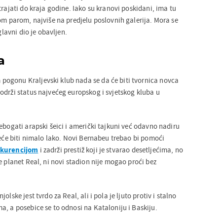
trajati do kraja godine. Iako su kranovi poskidani, ima tu
om parom, najviše na predjelu poslovnih galerija. Mora se
glavni dio je obavljen.
a
ogonu Kraljevski klub nada se da će biti tvornica novca
održi status najvećeg europskog i svjetskog kluba u
ebogati arapski šeici i američki tajkuni već odavno nadiru
neće biti nimalo lako. Novi Bernabeu trebao bi pomoći
nkurencijom
i zadrži prestiž koji je stvarao desetljećima, no
e planet Real, ni novi stadion nije mogao proći bez
olske jest tvrdo za Real, ali i pola je ljuto protiv i stalno
a, a posebice se to odnosi na Kataloniju i Baskiju.