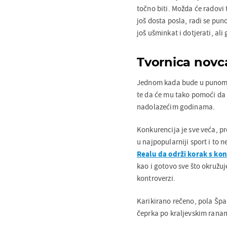
točno biti. Možda će radovi 
još dosta posla, radi se pun
još ušminkat i dotjerati, ali 
Tvornica novc
Jednom kada bude u punom p
te da će mu tako pomoći da 
nadolazećim godinama.
Konkurencija je sve veća, pr
u najpopularniji sport i to 
Realu da održi korak s ko
kao i gotovo sve što okružuj
kontroverzi.
Karikirano rečeno, pola Španj
čeprka po kraljevskim ranam