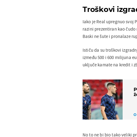
Troškovi izgra
Iako je Real upregnuo svoj P
razini prezentiran kao čudo 
Baski ne šute i pronalaze ru
Ističu da su troškovi izgradn
između 500 i 600 milijuna eu
uključe kamate na kredit i z
P
ž
No to ne bi bio tako veliki 