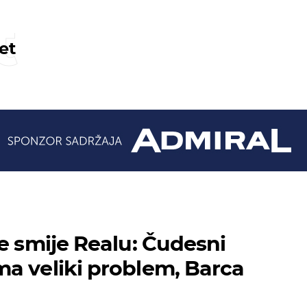
t
et
se smije Realu: Čudesni
a veliki problem, Barca