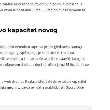
e znatno rasti kada se otvore svih poslovni prostori, ali
 kakvom su se nadali u Realu. Stadion nije rasprodan za
avo kapacitet novog
sno koliki Bernabeu zapravo prima gledatelja? Mnogi
an od najdugovječnijih je je kapacitet Bernabeua.
ličite brojke, a čini se da će se priča nastaviti. Iako je s
 s obnovom stadiona doći i proširenje na 85 tisuća, to se
nu web stranicu Reala, vidjet ćete da se točan kapacitet
ki mediji tvrde da je i dalje praktički isti. Sport ističe