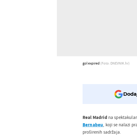
gol expired
(Foto: DNEVNIK.hr)
Dodaj
Real Madrid
na spektakular
Bernabeu
, koji se nalazi p
proširenih sadržaja.