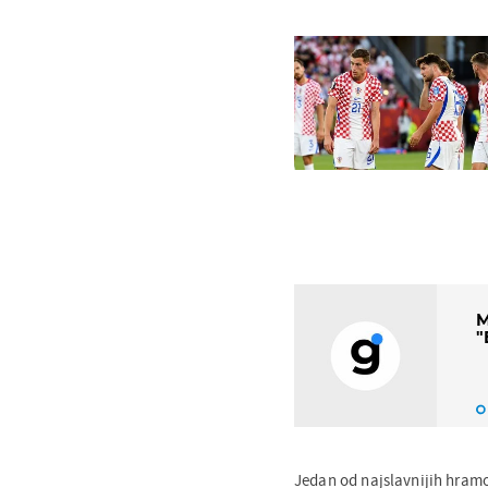
M
"
Jedan od najslavnijih hramo