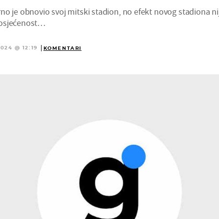
o je obnovio svoj mitski stadion, no efekt novog stadiona ni
posjećenost…
2024 @ 12:19
KOMENTARI