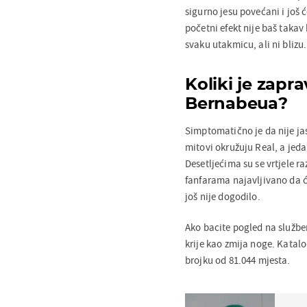
sigurno jesu povećani i još ć
početni efekt nije baš takav
svaku utakmicu, ali ni blizu.
Koliki je zapr
Bernabeua?
Simptomatično je da nije ja
mitovi okružuju Real, a jed
Desetljećima su se vrtjele raz
fanfarama najavljivano da će
još nije dogodilo.
Ako bacite pogled na službe
krije kao zmija noge. Katalons
brojku od 81.044 mjesta.