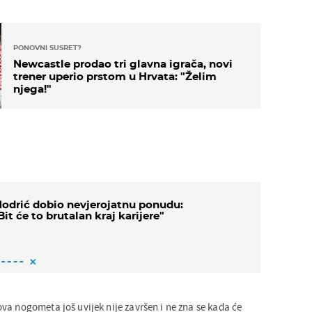
PONOVNI SUSRET?
Newcastle prodao tri glavna igrača, novi
trener uperio prstom u Hrvata: "Želim
njega!"
odrić dobio nevjerojatnu ponudu:
Bit će to brutalan kraj karijere"
va nogometa još uvijek nije završen i ne zna se kada će