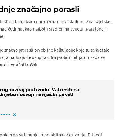
dnje značajno porasli
R stroj do maksimalne razine i novi stadion je na svjetskoj
nad čudima, kao najbolji stadion na svijetu, Katalonci i
pe.
je znatno prerasli prvobitne kalkulacije koje su se kretale
ra, a na kraju će ukupna cifra probiti milijardu kada se
broji konačni trošak.
rognoziraj protivnike Vatrenih na
drijebu i osvoji navijački paket!
problem da su ispunjena prvobitna očekivanja. Prihodi