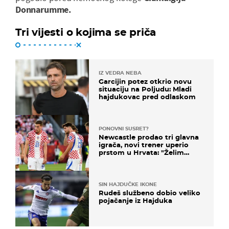
Donnarumme.
Tri vijesti o kojima se priča
IZ VEDRA NEBA
Garcijin potez otkrio novu
situaciju na Poljudu: Mladi
hajdukovac pred odlaskom
PONOVNI SUSRET?
Newcastle prodao tri glavna
igrača, novi trener uperio
prstom u Hrvata: "Želim
njega!"
SIN HAJDUČKE IKONE
Rudeš službeno dobio veliko
pojačanje iz Hajduka