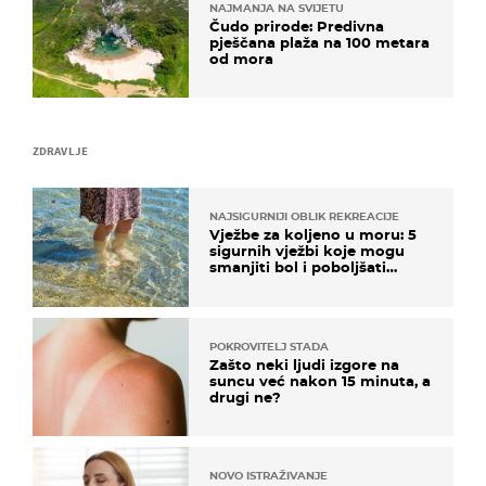
NAJMANJA NA SVIJETU
Čudo prirode: Predivna
pješčana plaža na 100 metara
od mora
ZDRAVLJE
NAJSIGURNIJI OBLIK REKREACIJE
Vježbe za koljeno u moru: 5
sigurnih vježbi koje mogu
smanjiti bol i poboljšati
pokretljivost
POKROVITELJ STADA
Zašto neki ljudi izgore na
suncu već nakon 15 minuta, a
drugi ne?
NOVO ISTRAŽIVANJE