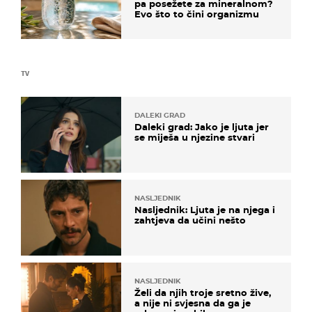
pa posežete za mineralnom?
Evo što to čini organizmu
TV
DALEKI GRAD
Daleki grad: Jako je ljuta jer
se miješa u njezine stvari
NASLJEDNIK
Nasljednik: Ljuta je na njega i
zahtjeva da učini nešto
NASLJEDNIK
Želi da njih troje sretno žive,
a nije ni svjesna da ga je