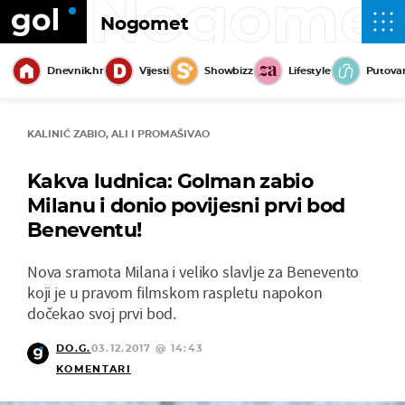
Nogome
Nogomet
Dnevnik.hr
Vijesti
Showbizz
Lifestyle
Putova
KALINIĆ ZABIO, ALI I PROMAŠIVAO
Kakva ludnica: Golman zabio
Milanu i donio povijesni prvi bod
Beneventu!
Nova sramota Milana i veliko slavlje za Benevento
koji je u pravom filmskom raspletu napokon
dočekao svoj prvi bod.
DO.G.
03.12.2017 @ 14:43
KOMENTARI