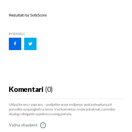
Rezultati
by SofaScore
PODIJELI
Komentari
(0)
Uključite se u raspravu – podijelite svoje mišljenje, postavite pitanja ili
ponudite svoj pogled na temu. Vaš komentar može potaknuti zanimljiv
dijalog i obogatiti zajednicu našeg portala.
Važna obavijest
!