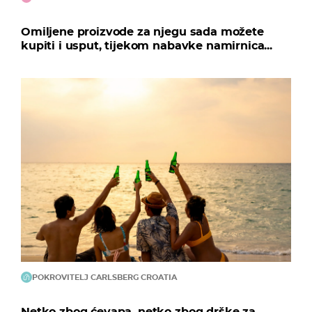
Omiljene proizvode za njegu sada možete
kupiti i usput, tijekom nabavke namirnica...
POKROVITELJ CARLSBERG CROATIA
Netko zbog ćevapa, netko zbog drške za