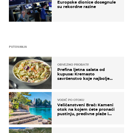
Europske dionice dosegnule
su rekordne razine
PUTOVANJA
OBVEZNO PROBATI!
Prefina ljetna salata od
kupusa: Kremasto
savršenstvo koje najbolje
paše uz pečeno meso
VODIČ PO OTOKU
Veličanstveni Brač: Kameni
otok na kojem ćete pronaći
pustinju, predivne plaže i
uzbudljivu hranu