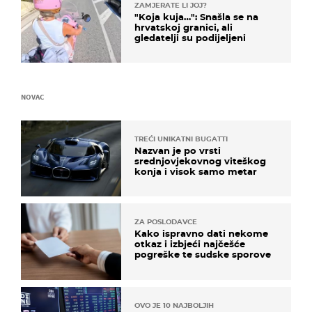
ZAMJERATE LI JOJ?
"Koja kuja…": Snašla se na
hrvatskoj granici, ali
gledatelji su podijeljeni
NOVAC
TREĆI UNIKATNI BUGATTI
Nazvan je po vrsti
srednjovjekovnog viteškog
konja i visok samo metar
ZA POSLODAVCE
Kako ispravno dati nekome
otkaz i izbjeći najčešće
pogreške te sudske sporove
OVO JE 10 NAJBOLJIH