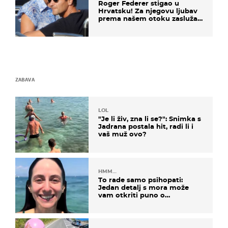
Roger Federer stigao u
Hrvatsku! Za njegovu ljubav
prema našem otoku zaslužan
je jedan poznati Hrvat
ZABAVA
LOL
"Je li živ, zna li se?": Snimka s
Jadrana postala hit, radi li i
vaš muž ovo?
HMM…
To rade samo psihopati:
Jedan detalj s mora može
vam otkriti puno o
prijateljima