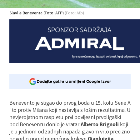
Slavlje Beneventa (Foto: AFP)
(Foto: Afp)
Dodajte gol.hr u omiljeni Google izvor
Benevento je stigao do prvog boda u 15. kolu Serie A
i to protiv Milana koji nastavlja s lošim rezultatima. U
nevjerojatnom raspletu prvi povijesni prvoligaški
bod Beneventu donio je vratar
Alberto Brignoli
koji
je u jednom od zadnjih napada glavom vrlo precizno
pogodio pored nemoćnog kolege
Gianluigija