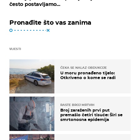
često postavljamo...
Pronađite što vas zanima
VIJESTI
ČEKA SE NALAZ OBDUKCIJE
U moru pronađeno tijelo:
Otkriveno o kome se radi
RASTE BROJ MRTVIH
Broj zaraženih prvi put
premašio četiri tisuće: Širi se
smrtonosna epidemija