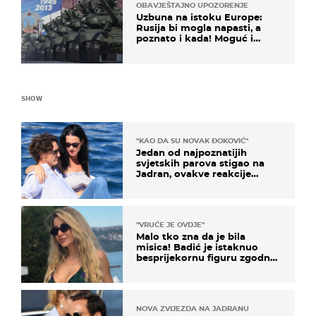
OBAVJEŠTAJNO UPOZORENJE
Uzbuna na istoku Europe:
Rusija bi mogla napasti, a
poznato i kada! Moguć i
kopneni upad u članicu
NATO-a
SHOW
"KAO DA SU NOVAK ĐOKOVIĆ"
Jedan od najpoznatijih
svjetskih parova stigao na
Jadran, ovakve reakcije
vjerojatno nisu očekivali
"VRUĆE JE OVDJE"
Malo tko zna da je bila
misica! Badić je istaknuo
besprijekornu figuru zgodne
voditeljice
NOVA ZVIJEZDA NA JADRANU