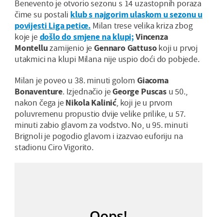
Benevento je otvorio sezonu s 14 uzastopnih poraza
čime su postali
klub s najgorim ulaskom u sezonu u
povijesti Liga petice.
Milan trese velika kriza zbog
koje je
došlo do smjene na klupi;
Vincenza
Montellu
zamijenio je
Gennaro Gattuso
koji u prvoj
utakmici na klupi Milana nije uspio doći do pobjede.
Milan je poveo u 38. minuti golom
Giacoma
Bonaventure
. Izjednačio je
George Puscas
u 50.,
nakon čega je
Nikola Kalinić
, koji je u prvom
poluvremenu propustio dvije velike prilike, u 57.
minuti zabio glavom za vodstvo. No, u 95. minuti
Brignoli je pogodio glavom i izazvao euforiju na
stadionu Ciro Vigorito.