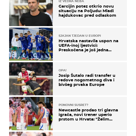
IZ VEDRA NEBA
Garcijin potez otkrio novu
situaciju na Poljudu: Mladi
hajdukovac pred odlaskom
SJAJAN TJEDAN U EUROPI
Hrvatska nastavila uspon na
UEFA-inoj ljestvici:
Preskočena je još jedna
država
OPA!
Josip Šutalo radi transfer u
redove nogometnog diva i
bivšeg prvaka Europe
PONOVNI SUSRET?
Newcastle prodao tri glavna
igrača, novi trener uperio
prstom u Hrvata: "Želim
njega!"