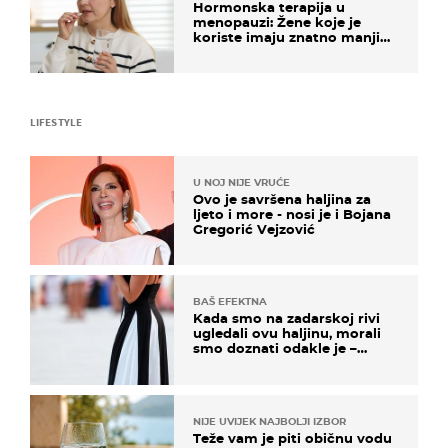
Hormonska terapija u
menopauzi: Žene koje je
koriste imaju znatno manji
rizik od ovoga
LIFESTYLE
U NOJ NIJE VRUĆE
Ovo je savršena haljina za
ljeto i more - nosi je i Bojana
Gregorić Vejzović
BAŠ EFEKTNA
Kada smo na zadarskoj rivi
ugledali ovu haljinu, morali
smo doznati odakle je –
košta samo 18 eura
NIJE UVIJEK NAJBOLJI IZBOR
Teže vam je piti običnu vodu