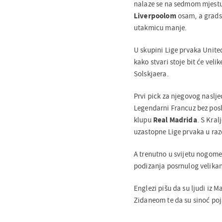
nalaze se na sedmom mjest
Liverpoolom
osam, a gradsk
utakmicu manje.
U skupini Lige prvaka Unite
kako stvari stoje bit će vel
Solskjaera.
Prvi pick za njegovog naslje
Legendarni Francuz bez posl
klupu
Real Madrida
. S Kral
uzastopne Lige prvaka u razd
A trenutno u svijetu nogomet
podizanja posrnulog velikana
Englezi pišu da su ljudi iz 
Zidaneom te da su sinoć poj