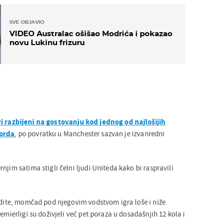
SVE OBJAVIO
VIDEO Australac ošišao Modrića i pokazao
novu Lukinu frizuru
i razbijeni na gostovanju kod jednog od najlošijih
forda
, po povratku u Manchester sazvan je izvanredni
njim satima stigli čelni ljudi Uniteda kako bi raspravili
redite, momčad pod njegovim vodstvom igra loše i niže
emierligi su doživjeli već pet poraza u dosadašnjih 12 kola i