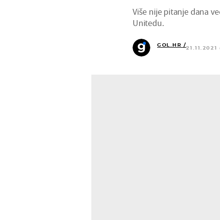
Više nije pitanje dana v
Unitedu.
GOL.HR /
21.11.2021