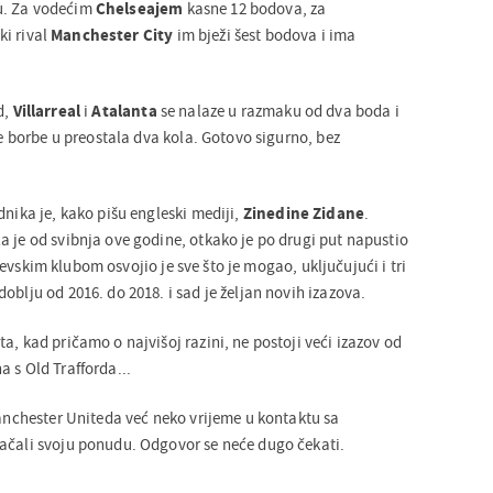
u. Za vodećim
Chelseajem
kasne 12 bodova, za
i rival
Manchester City
im bježi šest bodova i ima
d,
Villarreal
i
Atalanta
se nalaze u razmaku od dva boda i
ike borbe u preostala dva kola. Gotovo sigurno, bez
dnika je, kako pišu engleski mediji,
Zinedine Zidane
.
a je od svibnja ove godine, otkako je po drugi put napustio
jevskim klubom osvojio je sve što je mogao, uključujući i tri
oblju od 2016. do 2018. i sad je željan novih izazova.
a, kad pričamo o najvišoj razini, ne postoji veći izazov od
 s Old Trafforda...
Manchester Uniteda već neko vrijeme u kontaktu sa
ačali svoju ponudu. Odgovor se neće dugo čekati.