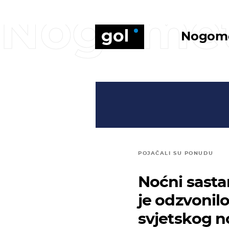
Nogome
Nogom
POJAČALI SU PONUDU
Noćni sasta
je odzvonilo
svjetskog 