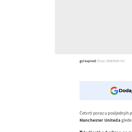
gol expired
(Foto: DNEVNIK.hr)
Dodaj
Četvrti poraz u posljednjih pe
Manchester Uniteda
gled