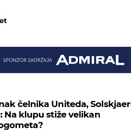
t
et
nak čelnika Uniteda, Solskjae
: Na klupu stiže velikan
nogometa?