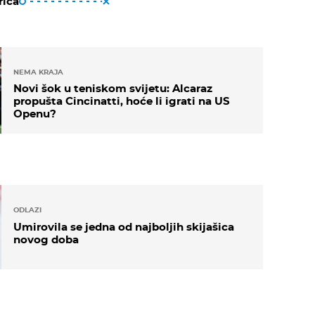
riča
NEMA KRAJA
Novi šok u teniskom svijetu: Alcaraz
propušta Cincinatti, hoće li igrati na US
Openu?
ODLAZI
Umirovila se jedna od najboljih skijašica
novog doba