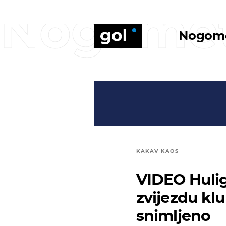
Nogome
Nogom
KAKAV KAOS
VIDEO Huliga
zvijezdu klu
snimljeno