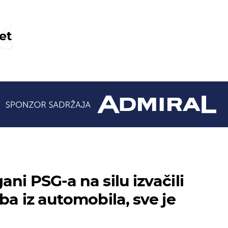
t
et
ni PSG-a na silu izvačili
ba iz automobila, sve je