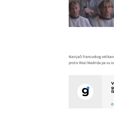
Navijači francuskog velikana
protiv Real Madrida pa su n
V
g
I