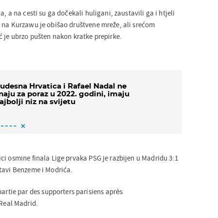
, a na cesti su ga dočekali huligani, zaustavili ga i htjeli
 na Kurzawu je obišao društvene mreže, ali srećom
ć je ubrzo pušten nakon kratke prepirke.
udesna Hrvatica i Rafael Nadal ne
naju za poraz u 2022. godini, imaju
ajbolji niz na svijetu
ci osmine finala Lige prvaka PSG je razbijen u Madridu 3:1
tavi Benzeme i Modrića.
partie par des supporters parisiens après
 Real Madrid.