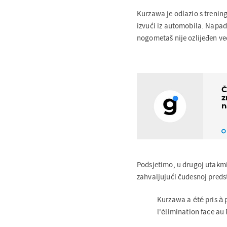
Kurzawa je odlazio s treninga
izvući iz automobila. Napad
nogometaš nije ozlijeđen ve
Č
z
n
Podsjetimo, u drugoj utakmi
zahvaljujući čudesnoj preds
Kurzawa a été pris à 
l'élimination face au