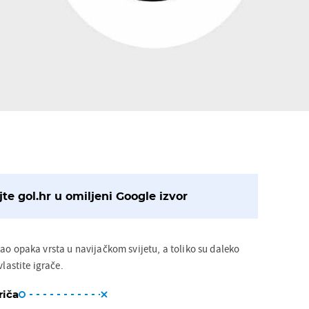
te gol.hr u omiljeni Google izvor
kao opaka vrsta u navijačkom svijetu, a toliko su daleko
vlastite igrače.
riča