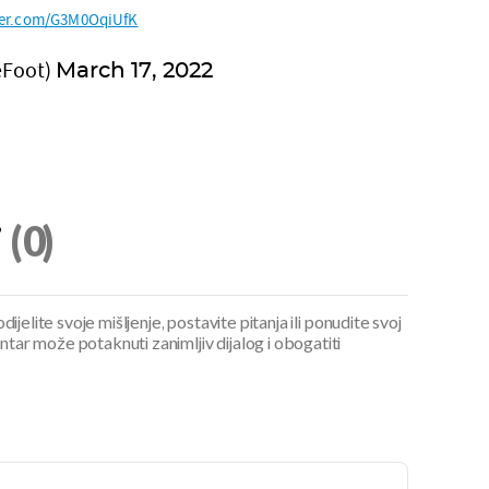
tter.com/G3M0OqiUfK
eFoot)
March 17, 2022
i
(0)
ijelite svoje mišljenje, postavite pitanja ili ponudite svoj
ar može potaknuti zanimljiv dijalog i obogatiti