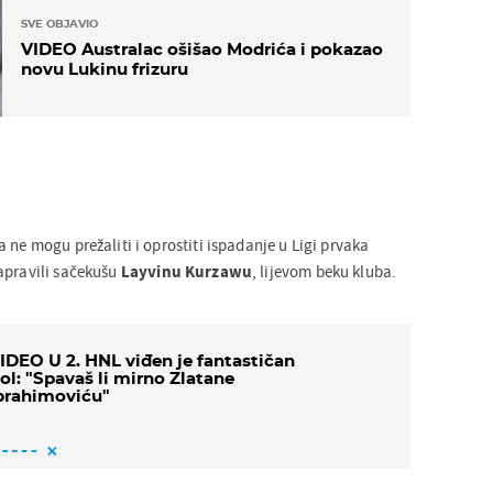
SVE OBJAVIO
VIDEO Australac ošišao Modrića i pokazao
novu Lukinu frizuru
 ne mogu prežaliti i oprostiti ispadanje u Ligi prvaka
apravili sačekušu
Layvinu Kurzawu
, lijevom beku kluba.
IDEO U 2. HNL viđen je fantastičan
ol: "Spavaš li mirno Zlatane
brahimoviću"