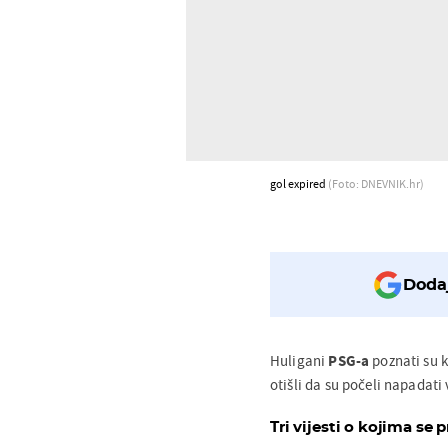
gol expired
(Foto: DNEVNIK.hr)
Dodaj
Huligani
PSG-a
poznati su 
otišli da su počeli napadati 
Tri vijesti o kojima se p