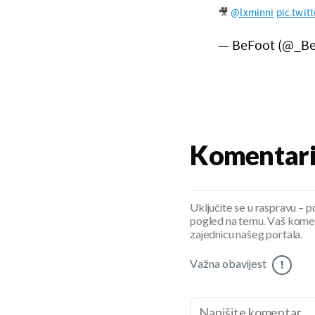
🎥
@lxminni
pic.twi
— BeFoot (@_B
Komentar
Uključite se u raspravu – pod
pogled na temu. Vaš koment
zajednicu našeg portala.
Važna obavijest
!