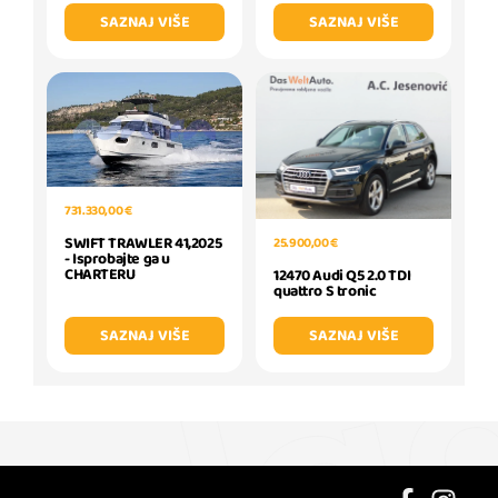
SAZNAJ VIŠE
SAZNAJ VIŠE
731.330,00 €
SWIFT TRAWLER 41,2025
25.900,00 €
- Isprobajte ga u
CHARTERU
12470 Audi Q5 2.0 TDI
quattro S tronic
SAZNAJ VIŠE
SAZNAJ VIŠE