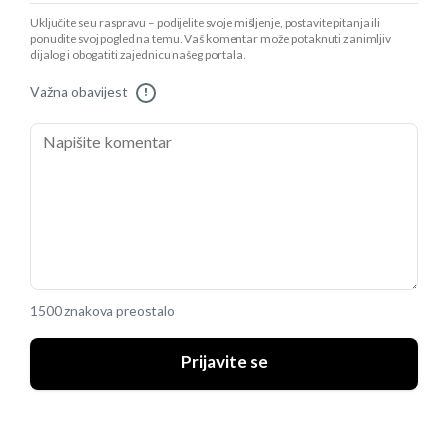
Uključite se u raspravu – podijelite svoje mišljenje, postavite pitanja ili
ponudite svoj pogled na temu. Vaš komentar može potaknuti zanimljiv
dijalog i obogatiti zajednicu našeg portala.
Važna obavijest
!
1500 znakova preostalo
Prijavite se