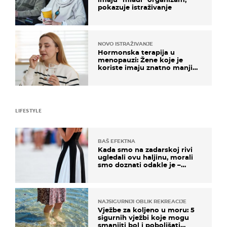
pokazuje istraživanje
NOVO ISTRAŽIVANJE
Hormonska terapija u
menopauzi: Žene koje je
koriste imaju znatno manji
rizik od ovoga
LIFESTYLE
BAŠ EFEKTNA
Kada smo na zadarskoj rivi
ugledali ovu haljinu, morali
smo doznati odakle je –
košta samo 18 eura
NAJSIGURNIJI OBLIK REKREACIJE
Vježbe za koljeno u moru: 5
sigurnih vježbi koje mogu
smanjiti bol i poboljšati