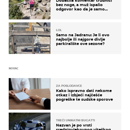
Dobacila komentar trudnici
bez noge, a muž ispalio
odgovor kao da je samo
čekao…
LOL
Samo na Jadranu: Je li ovo
najbolje ili najgore divlje
parkiralište ove sezone?
NOVAC
ZA POSLODAVCE
Kako ispravno dati nekome
otkaz i izbjeći najčešće
pogreške te sudske sporove
TREĆI UNIKATNI BUGATTI
Nazvan je po vrsti
srednjovjekovnog viteškog