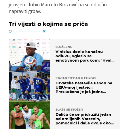
je uvjete dobio Marcelo Brozović pa se odlučio
napraviti grbav.
Tri vijesti o kojima se priča
SLUŽBENO
Vinicius donio konačnu
odluku, oglasio se
emotivnom porukom: "Hvala
vam svima"
SJAJAN TJEDAN U EUROPI
Hrvatska nastavila uspon na
UEFA-inoj ljestvici:
Preskočena je još jedna
država
SLAŽE SE STOŽER
Daliću će se pridružiti jedan
od omiljenih Vatrenih,
pomoćnici i dalje dvoje oko
ponude