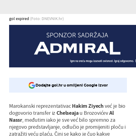
gol expired
(Foto: DNEVNIK.hr)
Dodajte gol.hr u omiljeni Google izvor
Marokanski reprezentativac
Hakim
Ziyech
već je bio
dogovorio transfer iz
Chelseaja
u Brozovićev
Al
Nassr
, međutim iako je sve već bilo spremno za
njegovo predstavljanje, odlučio je promijeniti ploču i
zatražiti veću plaću. Čini se kako je čuo kakve