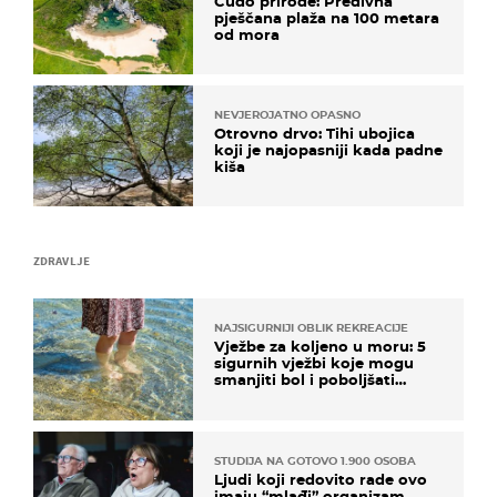
Čudo prirode: Predivna
pješčana plaža na 100 metara
od mora
NEVJEROJATNO OPASNO
Otrovno drvo: Tihi ubojica
koji je najopasniji kada padne
kiša
ZDRAVLJE
NAJSIGURNIJI OBLIK REKREACIJE
Vježbe za koljeno u moru: 5
sigurnih vježbi koje mogu
smanjiti bol i poboljšati
pokretljivost
STUDIJA NA GOTOVO 1.900 OSOBA
Ljudi koji redovito rade ovo
imaju “mlađi” organizam,