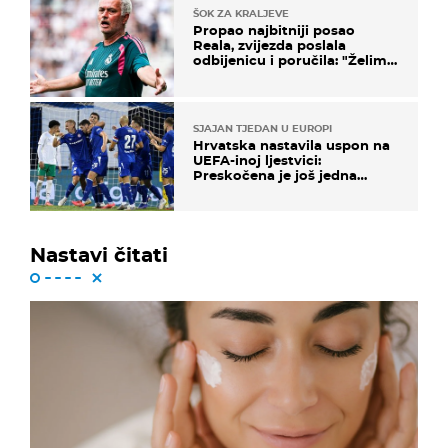
ŠOK ZA KRALJEVE
Propao najbitniji posao
Reala, zvijezda poslala
odbijenicu i poručila: "Želim
u Barcelonu"
SJAJAN TJEDAN U EUROPI
Hrvatska nastavila uspon na
UEFA-inoj ljestvici:
Preskočena je još jedna
država
Nastavi čitati