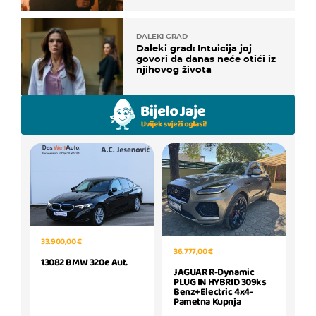
DALEKI GRAD
Daleki grad: Intuicija joj
govori da danas neće otići iz
njihovog života
33.900,00 €
36.777,00 €
13082 BMW 320e Aut.
JAGUAR R-Dynamic
PLUG IN HYBRID 309ks
Benz+Electric 4x4-
Pametna Kupnja