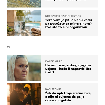
pokretljivost
NIJE UVIJEK NAJBOLJI IZBOR
Teže vam je piti običnu vodu
pa posežete za mineralnom?
Evo što to čini organizmu
TV
DALEKI GRAD
Uznemirena je zbog njegove
ucjene - hoće li napraviti što
traži?
NASLJEDNIK
Želi da njih troje sretno žive,
a nije ni svjesna da ga je
odavno izgubila