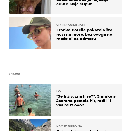
adute Maje Šuput
VRLO ZANIMLJIVO!
Franka Batelić pokazala što
nosi na more, bez ovoga ne
može ni na odmoru
ZABAVA
LOL
"Je li živ, zna li se?": Snimka s
Jadrana postala hit, radi li i
vaš muž ovo?
KAO IZ PIŠTOLJA