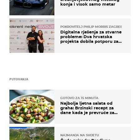
konja i visok samo metar
POKROVITELJ PHILIP MORRIS ZAGREB
Digitalna rješenja za stvarne
probleme: Dva hrvatska
projekta dobila potporu za
razvoj
PUTOVANJA
GOTOVO ZA 15 MINUTA
Najbolja ljetna salata od
graha: Brzinski recept za
dane kada je prevruće za
kuhanje
NAJMANJA NA SVIJETU