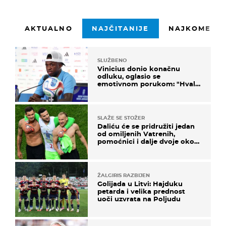
AKTUALNO
NAJČITANIJE
NAJKOMENTI
SLUŽBENO
Vinicius donio konačnu
odluku, oglasio se
emotivnom porukom: "Hvala
vam svima"
SLAŽE SE STOŽER
Daliću će se pridružiti jedan
od omiljenih Vatrenih,
pomoćnici i dalje dvoje oko
ponude
ŽALGIRIS RAZBIJEN
Golijada u Litvi: Hajduku
petarda i velika prednost
uoči uzvrata na Poljudu