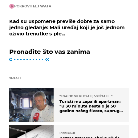
POKROVITELJ WATA
Kad su uspomene previše dobre za samo
jedno gledanje: Mali uređaj koji je još jednom
oživio trenutke s ple...
Pronađite što vas zanima
VIJESTI
"I DALJE SU PLESALI, VRIŠTALI..."
Turisti mu zapalili apartman:
"U 30 minuta nestalo je 50
godina našeg života, supruga
i ja ne možemo oka sklopiti"
PRIMORJE