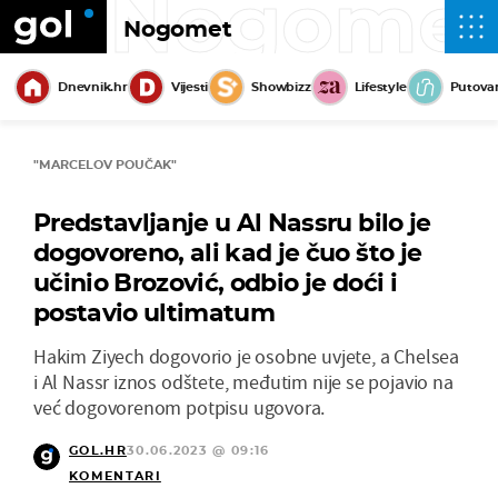
Nogome
Nogomet
Dnevnik.hr
Vijesti
Showbizz
Lifestyle
Putova
"MARCELOV POUČAK"
Predstavljanje u Al Nassru bilo je
dogovoreno, ali kad je čuo što je
učinio Brozović, odbio je doći i
postavio ultimatum
Hakim Ziyech dogovorio je osobne uvjete, a Chelsea
i Al Nassr iznos odštete, međutim nije se pojavio na
već dogovorenom potpisu ugovora.
GOL.HR
30.06.2023 @ 09:16
KOMENTARI