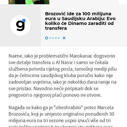
Brozović ide za 100 milijuna
eura u Saudijsku Arabiju: Evo
koliko će Dinamo zaraditi od
transfera
Naime, iako je problematični Marokanac dogovorio
sve detalje transfera u Al Nassr i samo se čekala
službena potvrda cijelog posla, tamošnji mediji pišu
da je čelnicima saudijskog kluba poručio kako nije
zadovoljan uvjetima, iako je nekoliko dana ranije na
sve pristao. Navodno neće potpisati dok se
pregovori o njegovoj plaći ponovo ne otvore.
Nagađa se kako ga je "obeshrabrio" potez Marcela
Brozovića, koji je umjesto originalno ponuđenih 30
milijuna eura na tri sezone uspio izvući više od tri
puta toliko i potpisati za ukupno sto milijuna eura