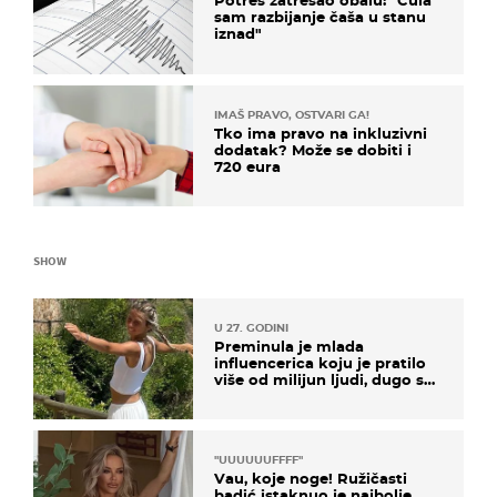
Potres zatresao obalu: "Čula
sam razbijanje čaša u stanu
iznad"
IMAŠ PRAVO, OSTVARI GA!
Tko ima pravo na inkluzivni
dodatak? Može se dobiti i
720 eura
SHOW
U 27. GODINI
Preminula je mlada
influencerica koju je pratilo
više od milijun ljudi, dugo se
borila s opakom bolešću
"UUUUUUFFFF"
Vau, koje noge! Ružičasti
badić istaknuo je najbolje