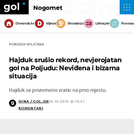
Nogome
Nogomet
Dnevnik.hr
Vijesti
Showbizz
Lifestyle
Putova
POBJEDA SPLIĆANA
Hajduk srušio rekord, nevjerojatan
gol na Poljudu: Neviđena i bizarna
situacija
Hajduk se privremeno vratio na prvo mjesto.
HINA / GOL.HR
26.10.2019 @ 16:51
KOMENTARI