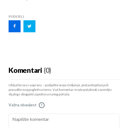
PODIJELI
Komentari
(0)
Uključite se u raspravu – podijelite svoje mišljenje, postavite pitanja ili
ponudite svoj pogled na temu. Vaš komentar može potaknuti zanimljiv
dijalog i obogatiti zajednicu našeg portala.
Važna obavijest
!