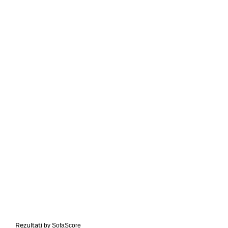
Rezultati
by SofaScore