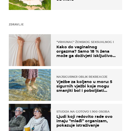
ZDRAVLJE
"VRHUNAC" ŽENSKOG SEKSUALNOG ISKUSTVA
Kako do vaginalnog
orgazma? Samo 18 % žena
može ga doživjeti isključivo
na ovaj način
NAJSIGURNIJI OBLIK REKREACIJE
Vježbe za koljeno u moru: 5
sigurnih vježbi koje mogu
smanjiti bol i poboljšati
pokretljivost
STUDIJA NA GOTOVO 1.900 OSOBA
Ljudi koji redovito rade ovo
imaju “mlađi” organizam,
pokazuje istraživanje