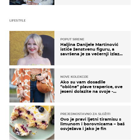
LIFESTYLE
POPUT SIRENE
Haljina Danijele Martinović
ističe ženstvenu figuru, a
savršena je za večernji izlazak
na moru
NOVE KOLEKCIJE
Ako su vam dosadile
“obične” plave traperice, ove
jeseni dolazite na svoje -
izdvajamo 15 hit modela
PREJEDNOSTAVNO ZA SLOŽITI
Ovo je pravi ljetni tiramisu s
limunom i borovnicama – baš
osvježava i jako je fin