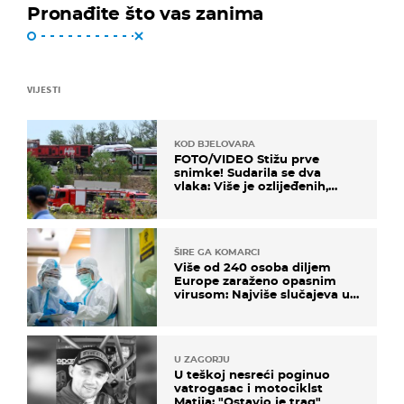
Pronađite što vas zanima
VIJESTI
KOD BJELOVARA
FOTO/VIDEO Stižu prve
snimke! Sudarila se dva
vlaka: Više je ozlijeđenih,
hitne službe na terenu
ŠIRE GA KOMARCI
Više od 240 osoba diljem
Europe zaraženo opasnim
virusom: Najviše slučajeva u
našem susjedstvu
U ZAGORJU
U teškoj nesreći poginuo
vatrogasac i motociklst
Matija: "Ostavio je trag"