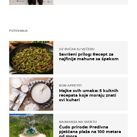
PUTOVANJA
UZ RUČAK ILI VEČERU
Savršeni prilog: Recept za
najfinije mahune sa špekom
BON APPETIT!
Majke svih umaka: 5 kultnih
recepata koje moraju znati
svi kuhari
NAJMANJA NA SVIJETU
Čudo prirode: Predivna
pješčana plaža na 100 metara
od mora