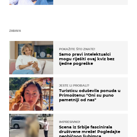
ZABAVA
POKAŽITE ŠTO ZNATE!
Samo pravi intelektualci
mogu riješiti ovaj kviz bez
ijedne pogreške
JESTE LI PROBALI?
Turisticu oduševila ponuda u
Primoštenu: "Oni su puno
pametniji od nas"
IMPRESIVNO!
Scena iz Srbije fascinirala
društvene mreže! Pogledajte
neobičnog ljubimca