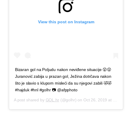
View this post on Instagram
Bizaran gol na Poljudu nakon neviđene situacije 😲😲
Juranović zabija u prazan gol, Ježina dotrčava nakon
što je slavio s klupom misleći da su njegovi zabili 🤣🤣
#hajduk #hnl #golhr 📷 @afpphoto
A post shared by
GOL.hr
(@golhr) on
Oct 26, 2019 at 8:30am PDT