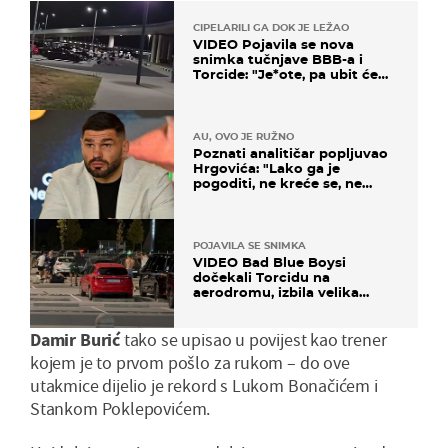
CIPELARILI GA DOK JE LEŽAO
VIDEO Pojavila se nova
snimka tučnjave BBB-a i
Torcide: "Je*ote, pa ubit će
ga!"
AU, OVO JE RUŽNO
Poznati analitičar popljuvao
Hrgovića: "Lako ga je
pogoditi, ne kreće se, ne
koristi noge..."
POJAVILA SE SNIMKA
VIDEO Bad Blue Boysi
dočekali Torcidu na
aerodromu, izbila velika
masovna tučnjava
Damir Burić
tako se upisao u povijest kao trener
kojem je to prvom pošlo za rukom – do ove
utakmice dijelio je rekord s Lukom Bonačićem i
Stankom Poklepovićem.