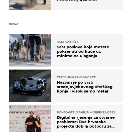
NOVAC
SAM SVOJ ŠEF
Šest poslova koje možete
pokrenuti od kuće uz
minimalna ulaganja
TREĆI UNIKATNI BUGATTI
Nazvan je po vrsti
srednjovjekovnog viteškog
konja i visok samo metar
POKROVITELJ PHILIP MORRIS ZAGREB
Digitalna rješenja za stvarne
probleme: Dva hrvatska
projekta dobila potporu za
razvoj