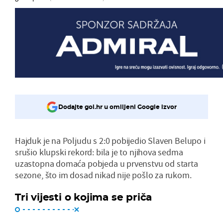
Dodajte gol.hr u omiljeni Google izvor
Hajduk je na Poljudu s 2:0 pobijedio Slaven Belupo i
srušio klupski rekord: bila je to njihova sedma
uzastopna domaća pobjeda u prvenstvu od starta
sezone, što im dosad nikad nije pošlo za rukom.
Tri vijesti o kojima se priča