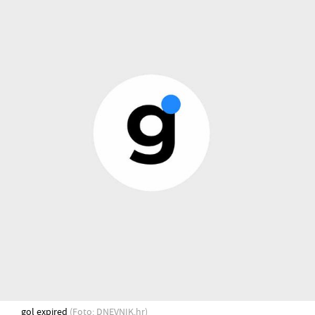
gol expired
(Foto: DNEVNIK.hr)