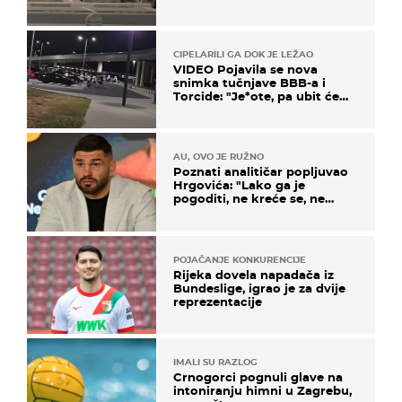
masovna tučnjava
CIPELARILI GA DOK JE LEŽAO
VIDEO Pojavila se nova
snimka tučnjave BBB-a i
Torcide: "Je*ote, pa ubit će
ga!"
AU, OVO JE RUŽNO
Poznati analitičar popljuvao
Hrgovića: "Lako ga je
pogoditi, ne kreće se, ne
koristi noge..."
POJAČANJE KONKURENCIJE
Rijeka dovela napadača iz
Bundeslige, igrao je za dvije
reprezentacije
IMALI SU RAZLOG
Crnogorci pognuli glave na
intoniranju himni u Zagrebu,