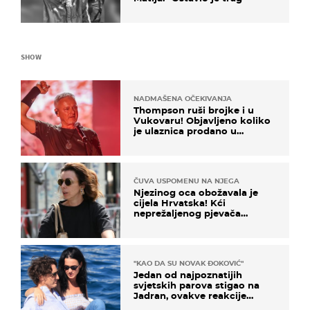
SHOW
NADMAŠENA OČEKIVANJA
Thompson ruši brojke i u
Vukovaru! Objavljeno koliko
je ulaznica prodano u
kratkom vremenu
ČUVA USPOMENU NA NJEGA
Njezinog oca obožavala je
cijela Hrvatska! Kći
neprežaljenog pjevača
projurila špicom na dva
kotača
"KAO DA SU NOVAK ĐOKOVIĆ"
Jedan od najpoznatijih
svjetskih parova stigao na
Jadran, ovakve reakcije
vjerojatno nisu očekivali