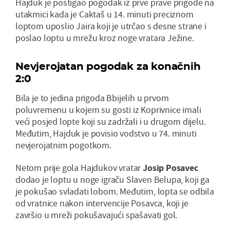
Hajduk je postigao pogodak iz prve prave prigode na
utakmici kada je Caktaš u 14. minuti preciznom
loptom uposlio Jaira koji je utrčao s desne strane i
poslao loptu u mrežu kroz noge vratara Ježine.
Nevjerojatan pogodak za konačnih
2:0
Bila je to jedina prigoda Bbijelih u prvom
poluvremenu u kojem su gosti iz Koprivnice imali
veći posjed lopte koji su zadržali i u drugom dijelu.
Međutim, Hajduk je povisio vodstvo u 74. minuti
nevjerojatnim pogotkom.
Netom prije gola Hajdukov vratar
Josip Posavec
dodao je loptu u noge igraču Slaven Belupa, koji ga
je pokušao svladati lobom. Međutim, lopta se odbila
od vratnice nakon intervencije Posavca, koji je
završio u mreži pokušavajući spašavati gol.