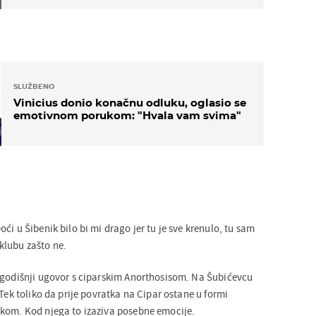
SLUŽBENO
Vinicius donio konačnu odluku, oglasio se
emotivnom porukom: "Hvala vam svima"
ći u Šibenik bilo bi mi drago jer tu je sve krenulo, tu sam
lubu zašto ne.
ogodišnji ugovor s ciparskim Anorthosisom. Na Šubićevcu
 Tek toliko da prije povratka na Cipar ostane u formi
kom. Kod njega to izaziva posebne emocije.