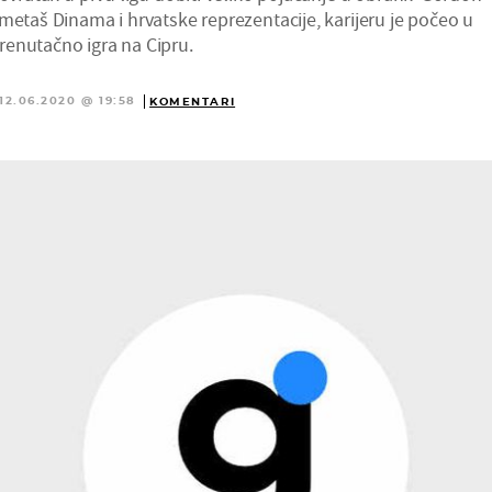
metaš Dinama i hrvatske reprezentacije, karijeru je počeo u
enutačno igra na Cipru.
12.06.2020 @ 19:58
KOMENTARI