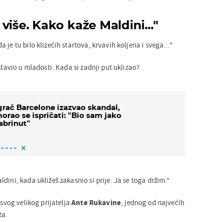
više. Kako kaže Maldini..."
je tu bilo klizećih startova, krvavih koljena i svega..."
stavio u mladosti. Kada si zadnji put uklizao?
grač Barcelone izazvao skandal,
orao se ispričati: "Bio sam jako
abrinut"
dini, kada ukližeš zakasnio si prije. Ja se toga držim."
 svog velikog prijatelja
Ante Rukavine
, jednog od najvećih
ta.