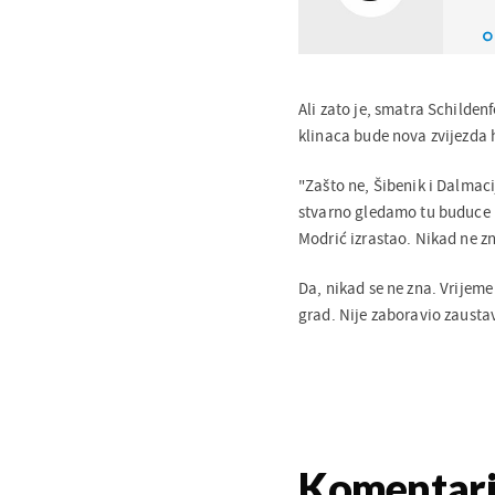
Ali zato je, smatra Schilde
klinaca bude nova zvijezda 
"Zašto ne, Šibenik i Dalmaci
stvarno gledamo tu buduce re
Modrić izrastao. Nikad ne zn
Da, nikad se ne zna. Vrijeme 
grad. Nije zaboravio zaustav
Komentar