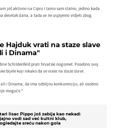
sam još aktivno na Cipru i tamo sam stalno, jedino kada
 desetak dana, a tada se ne uspijemo vidjeti zbog
se Hajduk vrati na staze slave
li i Dinama"
odine Schildenfeld prati hrvatski nogomet. Posebno svoj
ske bijele koji nikako da se vrate na staze slave.
, ali i Dinama, da ima ozbiljnu konkurenciju, ali osobno
nije moguće."
tari lisac Pippo još zabija kao nekad:
jajno vodi sad već kultni klub,
ogledajte sreću nakon gola