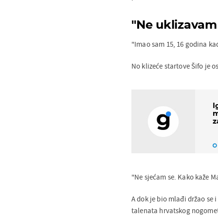
"Ne uklizavam 
"Imao sam 15, 16 godina kada 
No klizeće startove Šifo je o
I
m
z
"Ne sjećam se. Kako kaže Mal
A dok je bio mlađi držao se i
talenata hrvatskog nogome