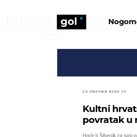
Nogome
Nogom
ZA DNEVNIK NOVE TV
Kultni hrva
povratak u m
Hoće li Šibenik za svoj 