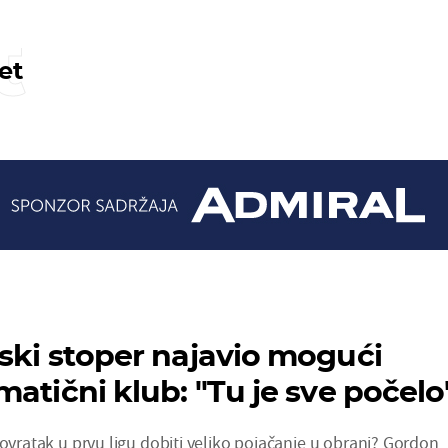
t
et
tski stoper najavio mogući
atični klub: ''Tu je sve počelo'
povratak u prvu ligu dobiti veliko pojačanje u obrani? Gordon