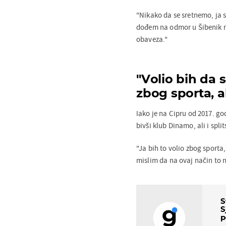
"Nikako da se sretnemo, ja 
dođem na odmor u Šibenik na
obaveza."
"Volio bih da 
zbog sporta, a
Iako je na Cipru od 2017. g
bivši klub Dinamo, ali i split
"Ja bih to volio zbog sporta
mislim da na ovaj način to 
S
S
p