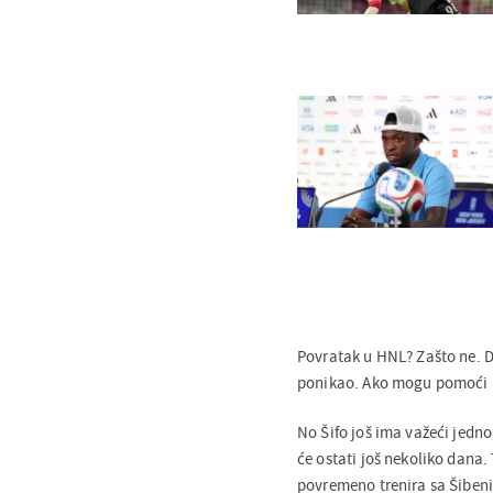
Povratak u HNL? Zašto ne. Do
ponikao. Ako mogu pomoći k
No Šifo još ima važeći jedn
će ostati još nekoliko dana.
povremeno trenira sa Šibeni