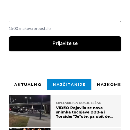
1500 znakova preostalo
Prijavite se
AKTUALNO
NAJČITANIJE
NAJKOMENTI
CIPELARILI GA DOK JE LEŽAO
VIDEO Pojavila se nova
snimka tučnjave BBB-a i
Torcide: "Je*ote, pa ubit će
ga!"