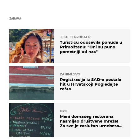
ZABAVA
JESTE LI PROBALI?
Turisticu oduševila ponuda u
Primoštenu: "Oni su puno
pametniji od nas"
ZANIMLJIVO
Registracija iz SAD-a postala
hit u Hrvatskoj! Pogledajte
zašto
UPS!
Meni domaćeg restorana
nasmijao društvene mreže!
Za sve je zaslužan urnebesan
naziv jela