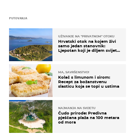
PUTOVANJA
UŽIVANJE NA "PRIVATNOM" OTOKU
Hrvatski otok na kojem živi
samo jedan stanovnik:
Ljepotan koji je diljem svijeta
poznat po svojem "bijelom
zlatu"
MA, SAVRŠENSTVO!
Kolač s limunom i sirom:
Recept za božanstvenu
slasticu koja se topi u ustima
NAJMANJA NA SVIJETU
Čudo prirode: Predivna
pješčana plaža na 100 metara
od mora