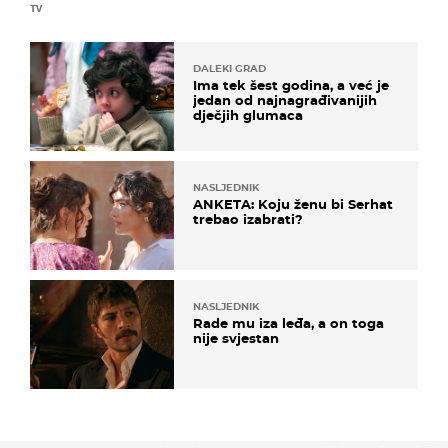
TV
DALEKI GRAD
Ima tek šest godina, a već je
jedan od najnagrađivanijih
dječjih glumaca
NASLJEDNIK
ANKETA: Koju ženu bi Serhat
trebao izabrati?
NASLJEDNIK
Rade mu iza leđa, a on toga
nije svjestan