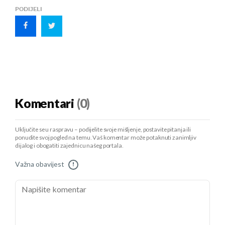
PODIJELI
Komentari
(0)
Uključite se u raspravu – podijelite svoje mišljenje, postavite pitanja ili
ponudite svoj pogled na temu. Vaš komentar može potaknuti zanimljiv
dijalog i obogatiti zajednicu našeg portala.
Važna obavijest
!