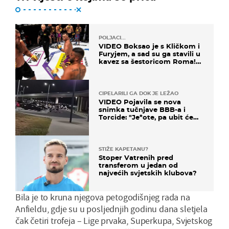
POLJACI...
VIDEO Boksao je s Kličkom i
Furyjem, a sad su ga stavili u
kavez sa šestoricom Roma!
Pogledajte kako je završilo
CIPELARILI GA DOK JE LEŽAO
VIDEO Pojavila se nova
snimka tučnjave BBB-a i
Torcide: "Je*ote, pa ubit će
ga!"
STIŽE KAPETANU?
Stoper Vatrenih pred
transferom u jedan od
najvećih svjetskih klubova?
Bila je to kruna njegova petogodišnjeg rada na
Anfieldu, gdje su u posljednjih godinu dana sletjela
čak četiri trofeja – Lige prvaka, Superkupa, Svjetskog