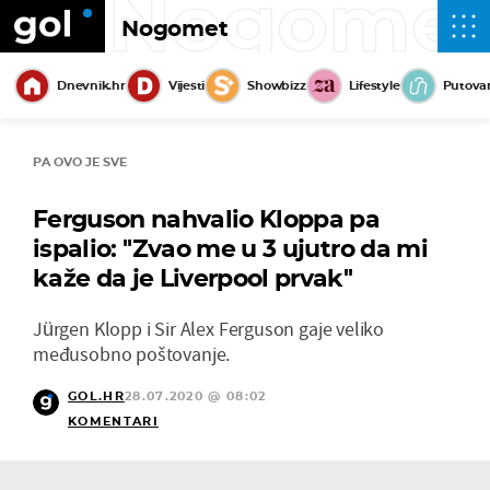
Nogome
Nogomet
Dnevnik.hr
Vijesti
Showbizz
Lifestyle
Putova
PA OVO JE SVE
Ferguson nahvalio Kloppa pa
ispalio: ''Zvao me u 3 ujutro da mi
kaže da je Liverpool prvak''
Jürgen Klopp i Sir Alex Ferguson gaje veliko
međusobno poštovanje.
GOL.HR
28.07.2020 @ 08:02
KOMENTARI