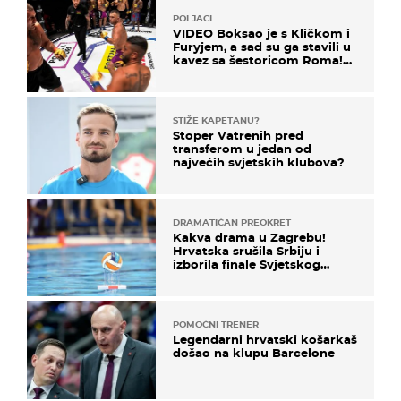
POLJACI...
VIDEO Boksao je s Kličkom i
Furyjem, a sad su ga stavili u
kavez sa šestoricom Roma!
Pogledajte kako je završilo
STIŽE KAPETANU?
Stoper Vatrenih pred
transferom u jedan od
najvećih svjetskih klubova?
DRAMATIČAN PREOKRET
Kakva drama u Zagrebu!
Hrvatska srušila Srbiju i
izborila finale Svjetskog
prvenstva
POMOĆNI TRENER
Legendarni hrvatski košarkaš
došao na klupu Barcelone