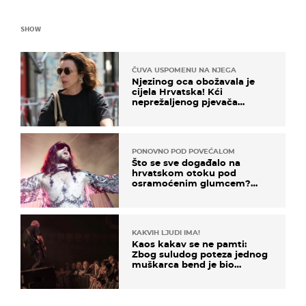
SHOW
ČUVA USPOMENU NA NJEGA
Njezinog oca obožavala je
cijela Hrvatska! Kći
neprežaljenog pjevača
projurila špicom na dva
kotača
PONOVNO POD POVEĆALOM
Što se sve događalo na
hrvatskom otoku pod
osramoćenim glumcem?
Bizarni prizori i danas
izazivaju nevjericu
KAKVIH LJUDI IMA!
Kaos kakav se ne pamti:
Zbog suludog poteza jednog
muškarca bend je bio
prisiljen prekinuti nastup