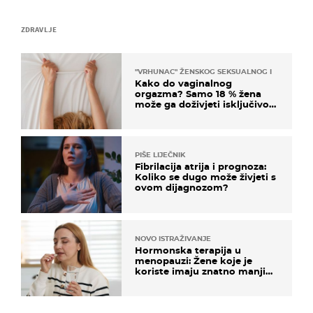
ZDRAVLJE
"VRHUNAC" ŽENSKOG SEKSUALNOG ISKUSTVA
Kako do vaginalnog
orgazma? Samo 18 % žena
može ga doživjeti isključivo
na ovaj način
PIŠE LIJEČNIK
Fibrilacija atrija i prognoza:
Koliko se dugo može živjeti s
ovom dijagnozom?
NOVO ISTRAŽIVANJE
Hormonska terapija u
menopauzi: Žene koje je
koriste imaju znatno manji
rizik od ovoga