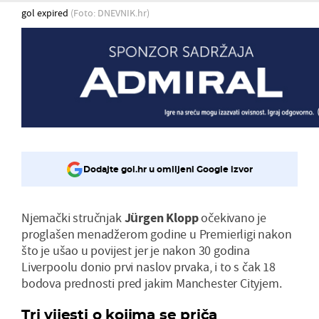
gol expired
(Foto: DNEVNIK.hr)
Dodajte gol.hr u omiljeni Google izvor
Njemački stručnjak
Jürgen Klopp
očekivano je
proglašen menadžerom godine u Premierligi nakon
što je ušao u povijest jer je nakon 30 godina
Liverpoolu donio prvi naslov prvaka, i to s čak 18
bodova prednosti pred jakim Manchester Cityjem.
Tri vijesti o kojima se priča