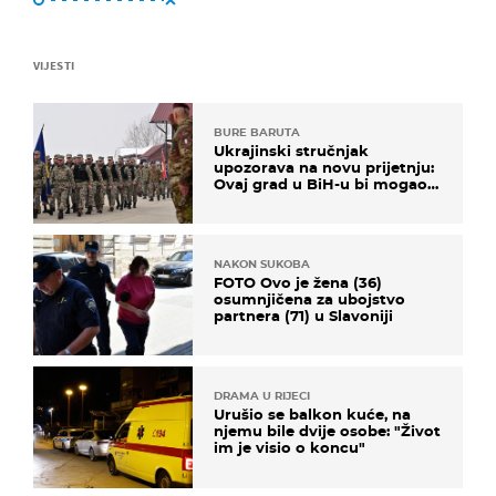
VIJESTI
BURE BARUTA
Ukrajinski stručnjak
upozorava na novu prijetnju:
Ovaj grad u BiH-u bi mogao
biti žarište
NAKON SUKOBA
FOTO Ovo je žena (36)
osumnjičena za ubojstvo
partnera (71) u Slavoniji
DRAMA U RIJECI
Urušio se balkon kuće, na
njemu bile dvije osobe: "Život
im je visio o koncu"