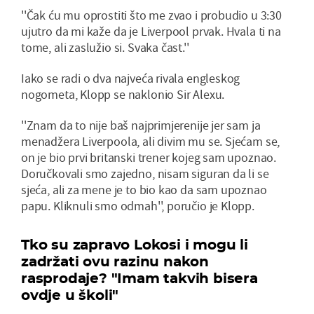
''Čak ću mu oprostiti što me zvao i probudio u 3:30
ujutro da mi kaže da je Liverpool prvak. Hvala ti na
tome, ali zaslužio si. Svaka čast.''
Iako se radi o dva najveća rivala engleskog
nogometa, Klopp se naklonio Sir Alexu.
''Znam da to nije baš najprimjerenije jer sam ja
menadžera Liverpoola, ali divim mu se. Sjećam se,
on je bio prvi britanski trener kojeg sam upoznao.
Doručkovali smo zajedno, nisam siguran da li se
sjeća, ali za mene je to bio kao da sam upoznao
papu. Kliknuli smo odmah'', poručio je Klopp.
Tko su zapravo Lokosi i mogu li
zadržati ovu razinu nakon
rasprodaje? "Imam takvih bisera
ovdje u školi"