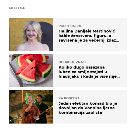
LIFESTYLE
POPUT SIRENE
Haljina Danijele Martinović
ističe ženstvenu figuru, a
savršena je za večernji izlazak
na moru
DOBRO JE ZNATI
Koliko dugo narezana
lubenica smije stajati u
hladnjaku i kada je više nije
sigurno jesti?
ZA KONCERT
Jedan efektan komad bio je
dovoljan da Vannina ljetna
kombinacija zablista