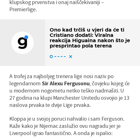
klupskog prvenstva i onaj naiščekivaniji –
Premierlige.
Ono kad trčiš u vjeri da će ti
Cristiano dodati: Viralna
reakcija Higuaina nakon što je
presprintao pola terena
A trofej za najboljeg trenera lige nosi naziv po
legendarnom
Sir Alexu Fergusonu
, čovjeku kojeg će
u modernom nogometu netko teško nadmašiti. U
27 godina na klupi Manchester Unitedu osvojio je 13
naslova prvaka te dvije Lige prvaka.
Kloppa je u svojoj poruci nahvalio i sam Ferguson.
Kaže kako je Nijemac zaslužio ovu nagradu jer je
Liverpool igrao fantastično. A onda je ispalio: