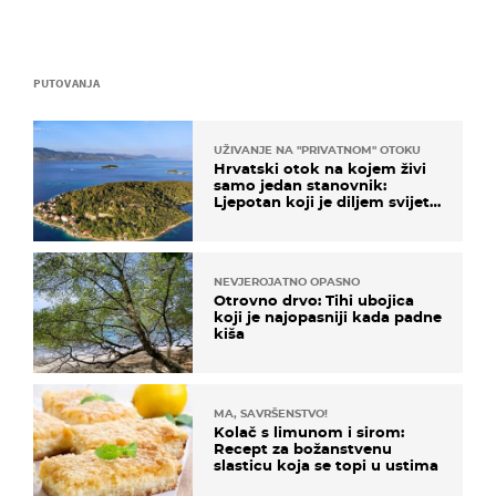
PUTOVANJA
UŽIVANJE NA "PRIVATNOM" OTOKU
Hrvatski otok na kojem živi
samo jedan stanovnik:
Ljepotan koji je diljem svijeta
poznat po svojem "bijelom
zlatu"
NEVJEROJATNO OPASNO
Otrovno drvo: Tihi ubojica
koji je najopasniji kada padne
kiša
MA, SAVRŠENSTVO!
Kolač s limunom i sirom:
Recept za božanstvenu
slasticu koja se topi u ustima