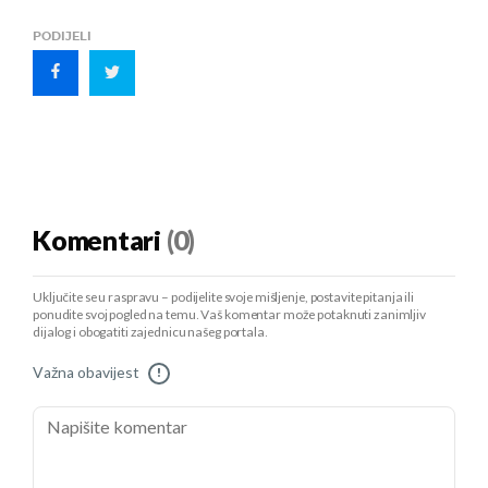
PODIJELI
Komentari
(0)
Uključite se u raspravu – podijelite svoje mišljenje, postavite pitanja ili
ponudite svoj pogled na temu. Vaš komentar može potaknuti zanimljiv
dijalog i obogatiti zajednicu našeg portala.
Važna obavijest
!