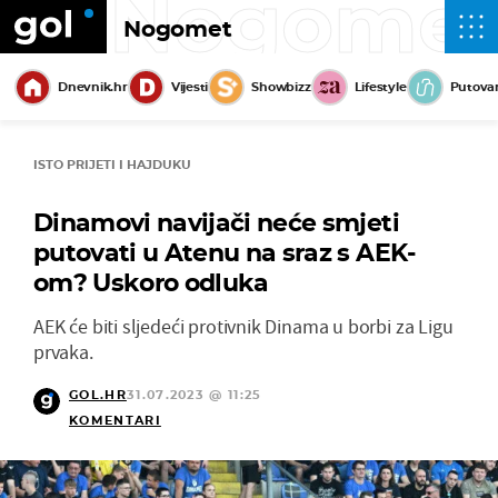
Nogome
Nogomet
Dnevnik.hr
Vijesti
Showbizz
Lifestyle
Putova
ISTO PRIJETI I HAJDUKU
Dinamovi navijači neće smjeti
putovati u Atenu na sraz s AEK-
om? Uskoro odluka
AEK će biti sljedeći protivnik Dinama u borbi za Ligu
prvaka.
GOL.HR
31.07.2023 @ 11:25
KOMENTARI