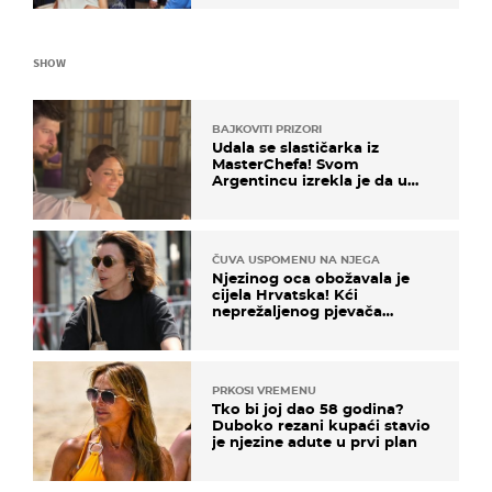
SHOW
BAJKOVITI PRIZORI
Udala se slastičarka iz
MasterChefa! Svom
Argentincu izrekla je da u
rodnoj Hercegovini
ČUVA USPOMENU NA NJEGA
Njezinog oca obožavala je
cijela Hrvatska! Kći
neprežaljenog pjevača
projurila špicom na dva
kotača
PRKOSI VREMENU
Tko bi joj dao 58 godina?
Duboko rezani kupaći stavio
je njezine adute u prvi plan