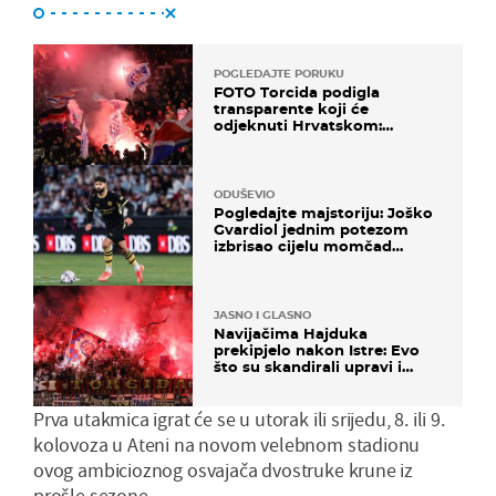
POGLEDAJTE PORUKU
FOTO Torcida podigla
transparente koji će
odjeknuti Hrvatskom:
Prozvali "moralne vertikale"
ODUŠEVIO
Pogledajte majstoriju: Joško
Gvardiol jednim potezom
izbrisao cijelu momčad
Atletica
JASNO I GLASNO
Navijačima Hajduka
prekipjelo nakon Istre: Evo
što su skandirali upravi i
predsjedniku Biliću
Prva utakmica igrat će se u utorak ili srijedu, 8. ili 9.
kolovoza u Ateni na novom velebnom stadionu
ovog ambicioznog osvajača dvostruke krune iz
prošle sezone.