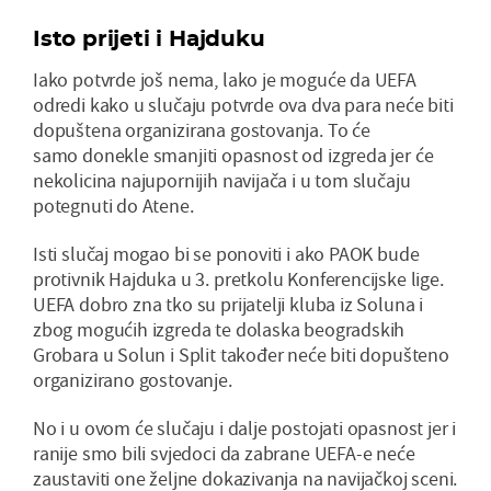
Isto prijeti i Hajduku
Iako potvrde još nema, lako je moguće da UEFA
odredi kako u slučaju potvrde ova dva para neće biti
dopuštena organizirana gostovanja. To će
samo donekle smanjiti opasnost od izgreda jer će
nekolicina najupornijih navijača i u tom slučaju
potegnuti do Atene.
Isti slučaj mogao bi se ponoviti i ako PAOK bude
protivnik Hajduka u 3. pretkolu Konferencijske lige.
UEFA dobro zna tko su prijatelji kluba iz Soluna i
zbog mogućih izgreda te dolaska beogradskih
Grobara u Solun i Split također neće biti dopušteno
organizirano gostovanje.
No i u ovom će slučaju i dalje postojati opasnost jer i
ranije smo bili svjedoci da zabrane UEFA-e neće
zaustaviti one željne dokazivanja na navijačkoj sceni.