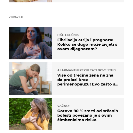
ZDRAVLJE
PIŠE LIJEČNIK
Fibrilacija atrija i prognoza:
Koliko se dugo može živjeti s
ovom dijagnozom?
ALARMANTNI REZULTATI NOVE STUDIJE
Više od trećine žena ne zna
da prolazi kroz
perimenopauzu! Evo zašto su
simptomi toliko zbunjujući
VAŽNO!
Gotovo 90 % smrti od srčanih
bolesti povezano je s ovim
čimbenicima rizika