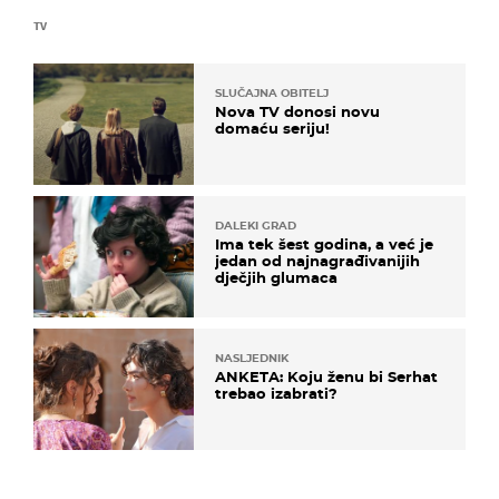
TV
SLUČAJNA OBITELJ
Nova TV donosi novu
domaću seriju!
DALEKI GRAD
Ima tek šest godina, a već je
jedan od najnagrađivanijih
dječjih glumaca
NASLJEDNIK
ANKETA: Koju ženu bi Serhat
trebao izabrati?