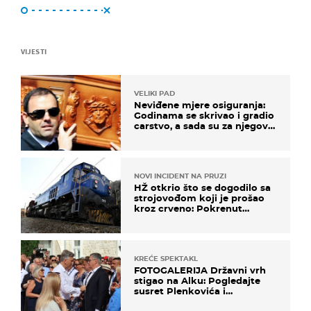
VIJESTI
VELIKI PAD
Neviđene mjere osiguranja:
Godinama se skrivao i gradio
carstvo, a sada su za njegovo
izručenje naručili posebno
vozilo
NOVI INCIDENT NA PRUZI
HŽ otkrio što se dogodilo sa
strojovođom koji je prošao
kroz crveno: Pokrenut
inspekcijski nadzor
KREĆE SPEKTAKL
FOTOGALERIJA Državni vrh
stigao na Alku: Pogledajte
susret Plenkovića i
Milanovića