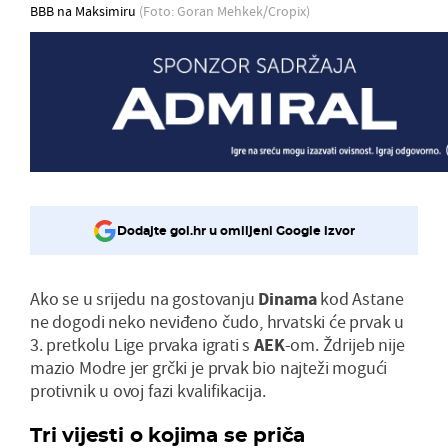
BBB na Maksimiru
(Foto: Goran Mehkek/Cropix)
Dodajte gol.hr u omiljeni Google izvor
Ako se u srijedu na gostovanju
Dinama
kod Astane
ne dogodi neko neviđeno čudo, hrvatski će prvak u
3. pretkolu Lige prvaka igrati s
AEK
-om. Ždrijeb nije
mazio Modre jer grčki je prvak bio najteži mogući
protivnik u ovoj fazi kvalifikacija.
Tri vijesti o kojima se priča