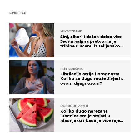
LIFESTYLE
MIKROTREND
Sinj, alkari i dašak dolce vite:
Jedna haljina pretvorila je
tribine u scenu iz talijanskog
filma
PIŠE LIJEČNIK
Fibrilacija atrija i prognoza:
Koliko se dugo može živjeti s
ovom dijagnozom?
DOBRO JE ZNATI
Koliko dugo narezana
lubenica smije stajati u
hladnjaku i kada je više nije
sigurno jesti?