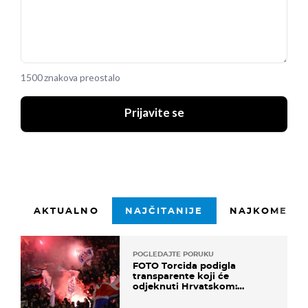
1500 znakova preostalo
Prijavite se
AKTUALNO
NAJČITANIJE
NAJKOMENTI
POGLEDAJTE PORUKU
FOTO Torcida podigla
transparente koji će
odjeknuti Hrvatskom:
Prozvali "moralne vertikale"