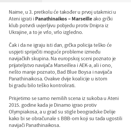
Naime, u 3. pretkolu će također u prvoj utakmici u
Ateni igrati i
Panathinaikos – Marseille
ako grčki
klub potvrdi uvjerljivu pobjedu protiv Dnipra iz
Ukrajine, a to je vrlo, vrlo izgledno.
Čak i da ne igraju isti dan, grčka policija teško će
uspjeti spriječiti moguće probleme između
navijačkih skupina. Na europskoj sceni poznato je
prijateljstvo navijača Marseillea i AEK-a, ali i ono,
nešto manje poznato, Bad Blue Boysa i navijača
Panathinaikosa. Ovakve dvije koalicije u istom
bi gradu bilo teško kontrolirati.
Prisjetimo se samo nemilih scena iz sukoba u Ateni
2015. godine kada je Dinamo igrao protiv
Olympiakosa, a u grad su stigle beogradske Delije
kako bi se obračunale s BBB-om koji su tada ugostili
navijači Panathinaikosa.