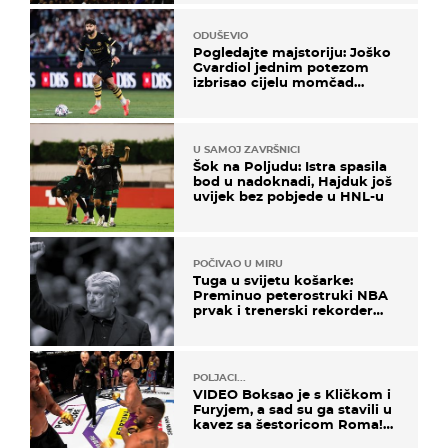
ODUŠEVIO
Pogledajte majstoriju: Joško
Gvardiol jednim potezom
izbrisao cijelu momčad
Atletica
U SAMOJ ZAVRŠNICI
Šok na Poljudu: Istra spasila
bod u nadoknadi, Hajduk još
uvijek bez pobjede u HNL-u
POČIVAO U MIRU
Tuga u svijetu košarke:
Preminuo peterostruki NBA
prvak i trenerski rekorder
lige
POLJACI...
VIDEO Boksao je s Kličkom i
Furyjem, a sad su ga stavili u
kavez sa šestoricom Roma!
Pogledajte kako je završilo