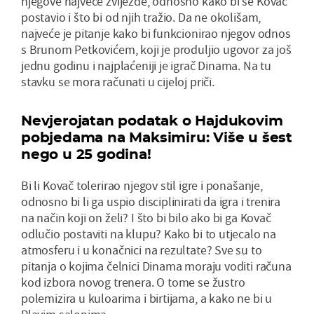
njegove najveće zvijezde, odnosno kako bi se Kovač
postavio i što bi od njih tražio. Da ne okolišam,
najveće je pitanje kako bi funkcionirao njegov odnos
s Brunom Petkovićem, koji je produljio ugovor za još
jednu godinu i najplaćeniji je igrač Dinama. Na tu
stavku se mora računati u cijeloj priči.
Nevjerojatan podatak o Hajdukovim
pobjedama na Maksimiru: Više u šest
nego u 25 godina!
Bi li Kovač tolerirao njegov stil igre i ponašanje,
odnosno bi li ga uspio disciplinirati da igra i trenira
na način koji on želi? I što bi bilo ako bi ga Kovač
odlučio postaviti na klupu? Kako bi to utjecalo na
atmosferu i u konačnici na rezultate? Sve su to
pitanja o kojima čelnici Dinama moraju voditi računa
kod izbora novog trenera. O tome se žustro
polemizira u kuloarima i birtijama, a kako ne bi u