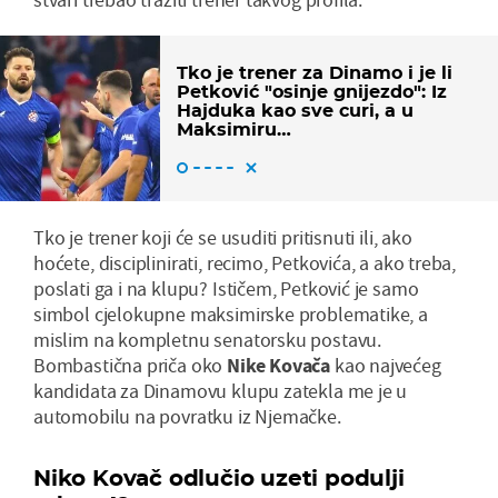
Tko je trener za Dinamo i je li
Petković "osinje gnijezdo": Iz
Hajduka kao sve curi, a u
Maksimiru…
Tko je trener koji će se usuditi pritisnuti ili, ako
hoćete, disciplinirati, recimo, Petkovića, a ako treba,
poslati ga i na klupu? Ističem, Petković je samo
simbol cjelokupne maksimirske problematike, a
mislim na kompletnu senatorsku postavu.
Bombastična priča oko
Nike Kovača
kao najvećeg
kandidata za Dinamovu klupu zatekla me je u
automobilu na povratku iz Njemačke.
Niko Kovač odlučio uzeti podulji