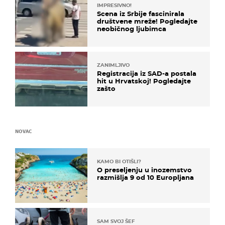
IMPRESIVNO!
Scena iz Srbije fascinirala
društvene mreže! Pogledajte
neobičnog ljubimca
ZANIMLJIVO
Registracija iz SAD-a postala
hit u Hrvatskoj! Pogledajte
zašto
NOVAC
KAMO BI OTIŠLI?
O preseljenju u inozemstvo
razmišlja 9 od 10 Europljana
SAM SVOJ ŠEF