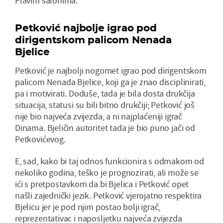
Plavim salonima.
Petković najbolje igrao pod
dirigentskom palicom Nenada
Bjelice
Petković je najbolji nogomet igrao pod dirigentskom
palicom Nenada Bjelice, koji ga je znao disciplinirati,
pa i motivirati. Doduše, tada je bila dosta drukčija
situacija, statusi su bili bitno drukčiji; Petković još
nije bio najveća zvijezda, a ni najplaćeniji igrač
Dinama. Bjeličin autoritet tada je bio puno jači od
Petkovićevog.
E, sad, kako bi taj odnos funkcionira s odmakom od
nekoliko godina, teško je prognozirati, ali može se
ići s pretpostavkom da bi Bjelica i Petković opet
našli zajednički jezik. Petković vjerojatno respektira
Bjelicu jer je pod njim postao bolji igrač,
reprezentativac i naposljetku najveća zvijezda