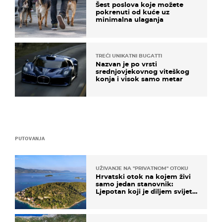
Šest poslova koje možete
pokrenuti od kuće uz
minimalna ulaganja
TREĆI UNIKATNI BUGATTI
Nazvan je po vrsti
srednjovjekovnog viteškog
konja i visok samo metar
PUTOVANJA
UŽIVANJE NA "PRIVATNOM" OTOKU
Hrvatski otok na kojem živi
samo jedan stanovnik:
Ljepotan koji je diljem svijeta
poznat po svojem "bijelom
zlatu"