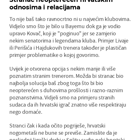
odnosima i relacijama
To nije baš tako ravnocrtno ni u najvećim klubovima.
Vidjelo smo što je bilo u Bayernu dok ga je vodio
upravo Kovač, koji je "poginuo" jer se zamjerio
nekim senatorima i legendama kluba. Primjer Livaje
ili Perišića i Hajdukovih trenera također je plastičan
primjer problematike o kojoj govorimo.
Uvijek je otvorena opcija s nekim manje ili više
poznatim stranim trenerom. Možda bi stranac bio
najbolja solucija baš zbog toga što bi bio
neopterećen s duhovima prošlosti i razno-raznim
poznanstvima. Vidjeli smo na primjeru stranih
sudaca da ih hrvatski igrač znatno više respektiraju
nego domaće.
Stranci čak i kada očito pogriješe, hrvatski
nogometaši ne bune se previše. Zamislite da je
posljednji ligaški derbi u Splitu sudio neki hrvatski