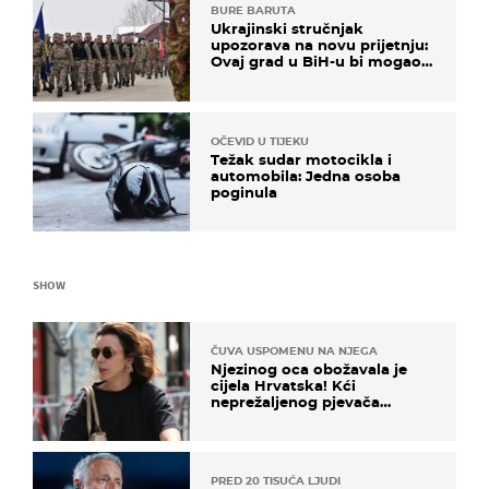
BURE BARUTA
Ukrajinski stručnjak
upozorava na novu prijetnju:
Ovaj grad u BiH-u bi mogao
biti žarište
OČEVID U TIJEKU
Težak sudar motocikla i
automobila: Jedna osoba
poginula
SHOW
ČUVA USPOMENU NA NJEGA
Njezinog oca obožavala je
cijela Hrvatska! Kći
neprežaljenog pjevača
projurila špicom na dva
kotača
PRED 20 TISUĆA LJUDI