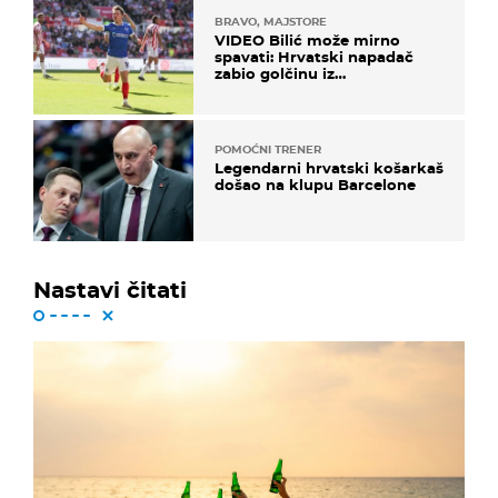
BRAVO, MAJSTORE
VIDEO Bilić može mirno
spavati: Hrvatski napadač
zabio golčinu iz
dalekometnog voleja, ali je
ispao iz Carabao Cupa
POMOĆNI TRENER
Legendarni hrvatski košarkaš
došao na klupu Barcelone
Nastavi čitati