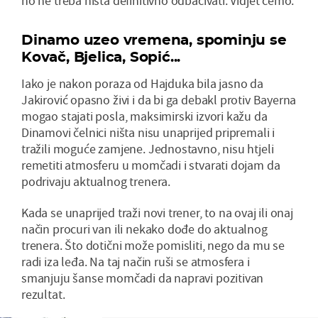
no ne treba ništa definitivno odbacivati. Vidjet ćemo.
Dinamo uzeo vremena, spominju se
Kovač, Bjelica, Sopić...
Iako je nakon poraza od Hajduka bila jasno da
Jakirović opasno živi i da bi ga debakl protiv Bayerna
mogao stajati posla, maksimirski izvori kažu da
Dinamovi čelnici ništa nisu unaprijed pripremali i
tražili moguće zamjene. Jednostavno, nisu htjeli
remetiti atmosferu u momčadi i stvarati dojam da
podrivaju aktualnog trenera.
Kada se unaprijed traži novi trener, to na ovaj ili onaj
način procuri van ili nekako dođe do aktualnog
trenera. Što dotični može pomisliti, nego da mu se
radi iza leđa. Na taj način ruši se atmosfera i
smanjuju šanse momčadi da napravi pozitivan
rezultat.