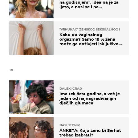
na godišnjem”, idealna je za
ljeto, a nosi se i na
zagrebačkoj špici
"VRHUNAC" ŽENSKOG SEKSUALNOG ISKUSTVA
Kako do vaginalnog
orgazma? Samo 18 % žena
može ga doživjeti isključivo
na ovaj način
TV
DALEKI GRAD
Ima tek šest godina, a već je
jedan od najnagrađivanijih
dječjih glumaca
NASLJEDNIK
ANKETA: Koju ženu bi Serhat
trebao izabrati?