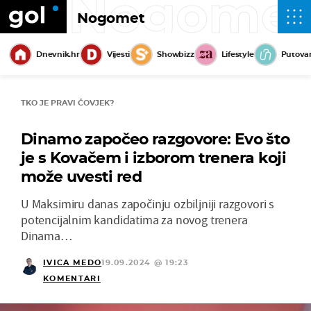
Nogome
Nogomet
Dnevnik.hr
Vijesti
Showbizz
Lifestyle
Putova
TKO JE PRAVI ČOVJEK?
Dinamo započeo razgovore: Evo što
je s Kovačem i izborom trenera koji
može uvesti red
U Maksimiru danas započinju ozbiljniji razgovori s
potencijalnim kandidatima za novog trenera
Dinama…
IVICA MEDO
19.09.2024 @ 19:23
KOMENTARI