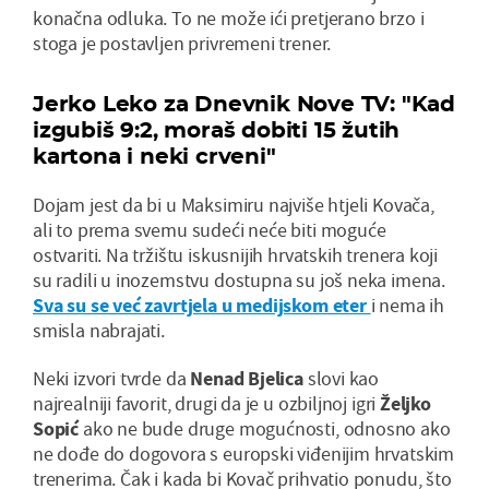
konačna odluka. To ne može ići pretjerano brzo i
stoga je postavljen privremeni trener.
Jerko Leko za Dnevnik Nove TV: "Kad
izgubiš 9:2, moraš dobiti 15 žutih
kartona i neki crveni"
Dojam jest da bi u Maksimiru najviše htjeli Kovača,
ali to prema svemu sudeći neće biti moguće
ostvariti. Na tržištu iskusnijih hrvatskih trenera koji
su radili u inozemstvu dostupna su još neka imena.
Sva su se već zavrtjela u medijskom eter
i nema ih
smisla nabrajati.
Neki izvori tvrde da
Nenad Bjelica
slovi kao
najrealniji favorit, drugi da je u ozbiljnoj igri
Željko
Sopić
ako ne bude druge mogućnosti, odnosno ako
ne dođe do dogovora s europski viđenijim hrvatskim
trenerima. Čak i kada bi Kovač prihvatio ponudu, što