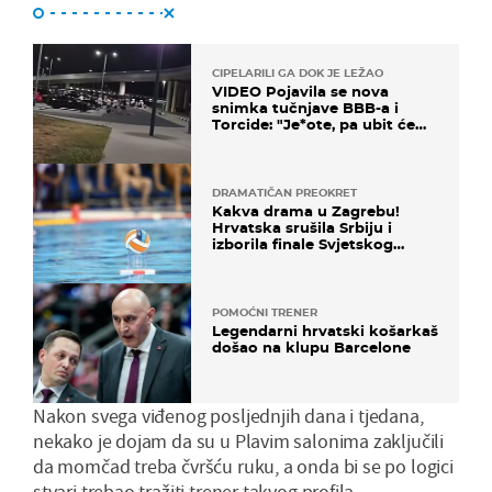
CIPELARILI GA DOK JE LEŽAO
VIDEO Pojavila se nova
snimka tučnjave BBB-a i
Torcide: "Je*ote, pa ubit će
ga!"
DRAMATIČAN PREOKRET
Kakva drama u Zagrebu!
Hrvatska srušila Srbiju i
izborila finale Svjetskog
prvenstva
POMOĆNI TRENER
Legendarni hrvatski košarkaš
došao na klupu Barcelone
Nakon svega viđenog posljednjih dana i tjedana,
nekako je dojam da su u Plavim salonima zaključili
da momčad treba čvršću ruku, a onda bi se po logici
stvari trebao tražiti trener takvog profila.