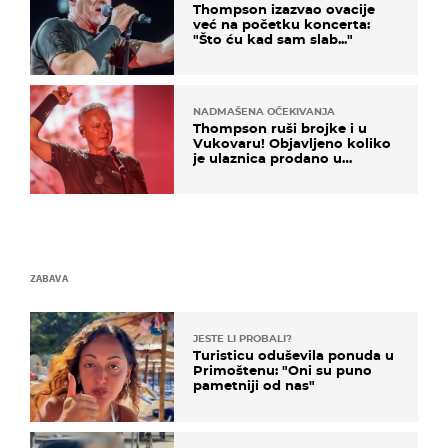
Thompson izazvao ovacije
već na početku koncerta:
"Što ću kad sam slab..."
NADMAŠENA OČEKIVANJA
Thompson ruši brojke i u
Vukovaru! Objavljeno koliko
je ulaznica prodano u
kratkom vremenu
ZABAVA
JESTE LI PROBALI?
Turisticu oduševila ponuda u
Primoštenu: "Oni su puno
pametniji od nas"