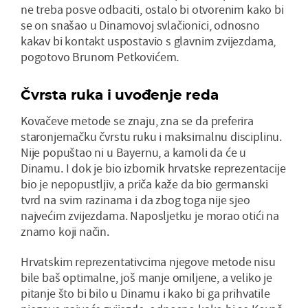
ne treba posve odbaciti, ostalo bi otvorenim kako bi
se on snašao u Dinamovoj svlačionici, odnosno
kakav bi kontakt uspostavio s glavnim zvijezdama,
pogotovo Brunom Petkovićem.
Čvrsta ruka i uvođenje reda
Kovačeve metode se znaju, zna se da preferira
staronjemačku čvrstu ruku i maksimalnu disciplinu.
Nije popuštao ni u Bayernu, a kamoli da će u
Dinamu. I dok je bio izbornik hrvatske reprezentacije
bio je nepopustljiv, a priča kaže da bio germanski
tvrd na svim razinama i da zbog toga nije sjeo
najvećim zvijezdama. Naposljetku je morao otići na
znamo koji način.
Hrvatskim reprezentativcima njegove metode nisu
bile baš optimalne, još manje omiljene, a veliko je
pitanje što bi bilo u Dinamu i kako bi ga prihvatile