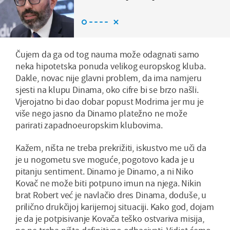
Čujem da ga od tog nauma može odagnati samo
neka hipotetska ponuda velikog europskog kluba.
Dakle, novac nije glavni problem, da ima namjeru
sjesti na klupu Dinama, oko cifre bi se brzo našli.
Vjerojatno bi dao dobar popust Modrima jer mu je
više nego jasno da Dinamo platežno ne može
parirati zapadnoeuropskim klubovima.
Kažem, ništa ne treba prekrižiti, iskustvo me uči da
je u nogometu sve moguće, pogotovo kada je u
pitanju sentiment. Dinamo je Dinamo, a ni Niko
Kovač ne može biti potpuno imun na njega. Nikin
brat Robert već je navlačio dres Dinama, doduše, u
prilično drukčijoj karijernoj situaciji. Kako god, dojam
je da je potpisivanje Kovača teško ostvariva misija,