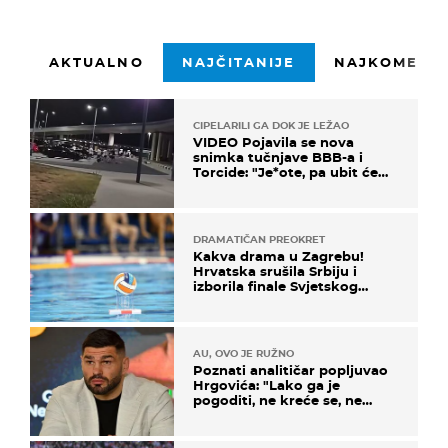
AKTUALNO
NAJČITANIJE
NAJKOMENTI
CIPELARILI GA DOK JE LEŽAO
VIDEO Pojavila se nova
snimka tučnjave BBB-a i
Torcide: "Je*ote, pa ubit će
ga!"
DRAMATIČAN PREOKRET
Kakva drama u Zagrebu!
Hrvatska srušila Srbiju i
izborila finale Svjetskog
prvenstva
AU, OVO JE RUŽNO
Poznati analitičar popljuvao
Hrgovića: "Lako ga je
pogoditi, ne kreće se, ne
koristi noge..."