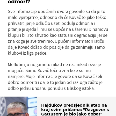
odmor!?
Sve informacije upućenih izvora govorile su da je to
malo vjerojatno, odnosno da će Kovač to jako teško
prihvatiti jer je odlučio uzeti podulji odmor, a i
pitanje je sjeda li mu se uopće na užarenu Dinamovu
klupu i bi li to shvatio kao statusni degradaciju jer se
zna koga je sve trenirao. Upućeni informatori ističu
da je Kovač došao do pozicije da ga zanimaju samo
klubovi iz liga petice.
Međutim, u nogometu nikad ne reci nikad i sve je
moguće. Samo Kovač točno zna koje su mu
namjere. Moje informacije govore da se Kovač želi
dobro odmoriti i da je to jedan od razloga zašto je
odbio jednu unosnu ponudu s Bliskog istoka.
Hajdukov predsjednik stao na
kraj svim pričama: "Razgovor s
Gattusom je bio jako dobar"