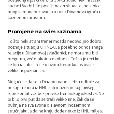
sudac i što bi bilo poslije nekih situacija, posebice
onog samonapucavanja u ruku Dinamova igrača u
kaznenom prostoru.
Promjene na svim razinama
To što neki strani trener možda nedovoljno dobro
poznaje situaciju u HNL-u, a posebno odnos snaga i
relacije u Dinamovoj svlačionici, ne mora mu biti
otegnuta, već olakotna okolnost. Teško je reći koji
će biti rasplet. To je u ovom trenutku još uvijek
velika nepoznanica.
Moguće je da se u Dinamu naposljetku odluče za
nekog trenera iz HNL-a ili možda nekog bivšeg
reprezentativca bez previše trenerskog iskustva. Ne
bi bilo prvi put da se traži veliko ime, čak da se
bubnja na sva zvona o slavnom inozemnom
stručnjaku, a da na kraju dođe netko iz HNL miljea.