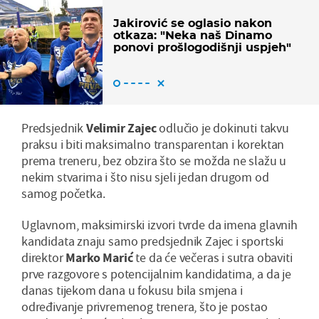
Jakirović se oglasio nakon
otkaza: "Neka naš Dinamo
ponovi prošlogodišnji uspjeh"
Predsjednik
Velimir Zajec
odlučio je dokinuti takvu
praksu i biti maksimalno transparentan i korektan
prema treneru, bez obzira što se možda ne slažu u
nekim stvarima i što nisu sjeli jedan drugom od
samog početka.
Uglavnom, maksimirski izvori tvrde da imena glavnih
kandidata znaju samo predsjednik Zajec i sportski
direktor
Marko Marić
te da će večeras i sutra obaviti
prve razgovore s potencijalnim kandidatima, a da je
danas tijekom dana u fokusu bila smjena i
određivanje privremenog trenera, što je postao