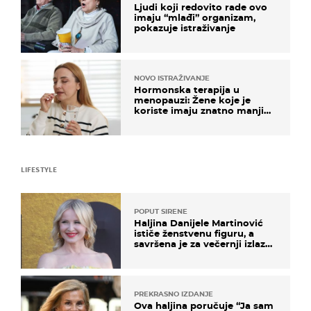
Ljudi koji redovito rade ovo
imaju “mlađi” organizam,
pokazuje istraživanje
NOVO ISTRAŽIVANJE
Hormonska terapija u
menopauzi: Žene koje je
koriste imaju znatno manji
rizik od ovoga
LIFESTYLE
POPUT SIRENE
Haljina Danijele Martinović
ističe ženstvenu figuru, a
savršena je za večernji izlazak
na moru
PREKRASNO IZDANJE
Ova haljina poručuje “Ja sam