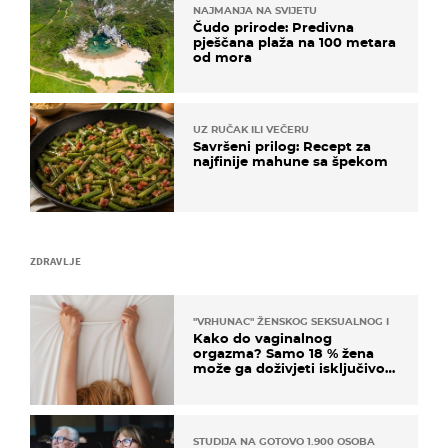
NAJMANJA NA SVIJETU
Čudo prirode: Predivna
pješčana plaža na 100 metara
od mora
UZ RUČAK ILI VEČERU
Savršeni prilog: Recept za
najfinije mahune sa špekom
ZDRAVLJE
"VRHUNAC" ŽENSKOG SEKSUALNOG ISKUSTVA
Kako do vaginalnog
orgazma? Samo 18 % žena
može ga doživjeti isključivo
na ovaj način
STUDIJA NA GOTOVO 1.900 OSOBA