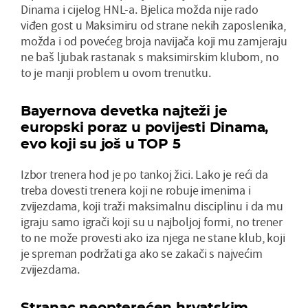
Dinama i cijelog HNL-a. Bjelica možda nije rado
viđen gost u Maksimiru od strane nekih zaposlenika,
možda i od povećeg broja navijača koji mu zamjeraju
ne baš ljubak rastanak s maksimirskim klubom, no
to je manji problem u ovom trenutku.
Bayernova devetka najteži je
europski poraz u povijesti Dinama,
evo koji su još u TOP 5
Izbor trenera hod je po tankoj žici. Lako je reći da
treba dovesti trenera koji ne robuje imenima i
zvijezdama, koji traži maksimalnu disciplinu i da mu
igraju samo igrači koji su u najboljoj formi, no trener
to ne može provesti ako iza njega ne stane klub, koji
je spreman podržati ga ako se zakači s najvećim
zvijezdama.
Stranac neopterećen hrvatskim