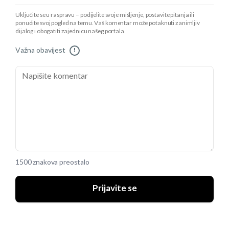
Uključite se u raspravu – podijelite svoje mišljenje, postavite pitanja ili
ponudite svoj pogled na temu. Vaš komentar može potaknuti zanimljiv
dijalog i obogatiti zajednicu našeg portala.
Važna obavijest
!
1500 znakova preostalo
Prijavite se