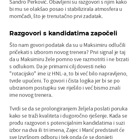
Sandro Perković. Obavljeni su razgovori s njim kako
bi mu se olakšao posao i stabilizirala atmosfera u
momčadi, što je trenutačno prvi zadatak.
Razgovori s kandidatima započeli
Što nam govori podatak da su u Maksimiru odlučili
pričekati s izborom novog trenera? Prvi signal je taj
da u Maksimiru žele pomno sve razmotriti i ne brzati
s odlukom. Da je primarni cilj dovesti neko
"rotacijsko" ime iz HNL-a, to bi već bilo napravljeno,
tvrde upućeni. To govori i čista logika jer bi se po
ubrzanom postupku sve riješilo i već bismo znali
ime novog trenera.
Tvrdi se da se prolongiranjem željela poslati poruka
kako se traži kvaliteta i dugoročno rješenje. Kada se
prođu razgovori s potencijalnim kandidatima i suzi
izbor na dva ili tri imena, Zajec i Marić predstavit će
sve Izvršnom odboru i tek onda će se donijeti