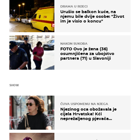
DRAMA U RIJECI
Urušio se balkon kuće, na
njemu bile dvije osobe: "Život
im je visio o koncu"
NAKON SUKOBA
FOTO Ovo je žena (36)
osumnjičena za ubojstvo
partnera (71) u Slavoniji
SHOW
ČUVA USPOMENU NA NJEGA
Njezinog oca obožavala je
cijela Hrvatska! Kći
neprežaljenog pjevača
projurila špicom na dva
kotača