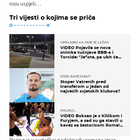
nisu uspjeli…
Tri vijesti o kojima se priča
CIPELARILI GA DOK JE LEŽAO
VIDEO Pojavila se nova
snimka tučnjave BBB-a i
Torcide: "Je*ote, pa ubit će
ga!"
STIŽE KAPETANU?
Stoper Vatrenih pred
transferom u jedan od
najvećih svjetskih klubova?
POLJACI...
VIDEO Boksao je s Kličkom i
Furyjem, a sad su ga stavili u
kavez sa šestoricom Roma!
Pogledajte kako je završilo
Racing je u sudačkoj nadoknadi vremena imao