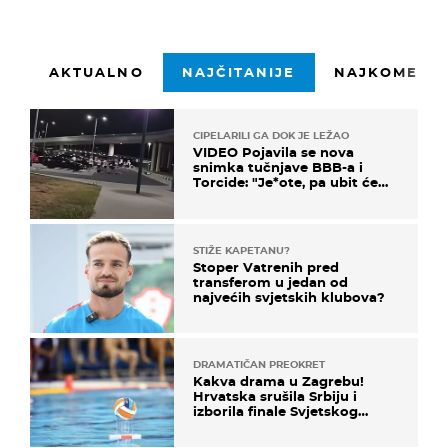
AKTUALNO
NAJČITANIJE
NAJKOMENTI
CIPELARILI GA DOK JE LEŽAO
VIDEO Pojavila se nova
snimka tučnjave BBB-a i
Torcide: "Je*ote, pa ubit će
ga!"
STIŽE KAPETANU?
Stoper Vatrenih pred
transferom u jedan od
najvećih svjetskih klubova?
DRAMATIČAN PREOKRET
Kakva drama u Zagrebu!
Hrvatska srušila Srbiju i
izborila finale Svjetskog
prvenstva