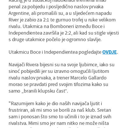
penal za pobjedu i posljedično naslov prvaka
Argentine, ali promašili su, a u sljedećem napadu
River je zabio za 2:1 te gurnuo trofej u ruke velikom
rivalu. Utakmica na Bomboneri između Boce i
Independientea završila je 2:2, ali kad su stigle vijesti
s druge utakmice počelo je ogromno slavlje.
Utakmicu Boce i Independientea pogledajte
OVDJE
.
Navijači Rivera bijesni su na svoje ljubimce, iako su
sinoć pobijedili jer su izravno omogućili ljutitom
rivalu naslov prvaka, a trener Marcelo Gallardo
morao se pravdati pred svojim tifozima kako su
samo „branili klupsku čast“.
"Razumijem kako je dio naših navijača ljutit i
frustriran, ali mi smo se borili za naš klub. Sretan
sam i ponosan što smo to učinili i to je iznad svih
rivalstva. Mirni smo jer nam nitko ne može ništa