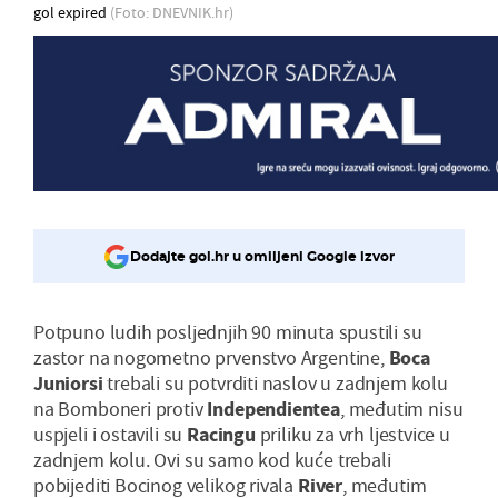
gol expired
(Foto: DNEVNIK.hr)
Dodajte gol.hr u omiljeni Google izvor
Potpuno ludih posljednjih 90 minuta spustili su
zastor na nogometno prvenstvo Argentine,
Boca
Juniorsi
trebali su potvrditi naslov u zadnjem kolu
na Bomboneri protiv
Independientea
, međutim nisu
uspjeli i ostavili su
Racingu
priliku za vrh ljestvice u
zadnjem kolu. Ovi su samo kod kuće trebali
pobijediti Bocinog velikog rivala
River
, međutim