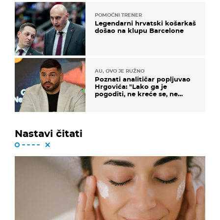
POMOĆNI TRENER
Legendarni hrvatski košarkaš
došao na klupu Barcelone
AU, OVO JE RUŽNO
Poznati analitičar popljuvao
Hrgovića: "Lako ga je
pogoditi, ne kreće se, ne
koristi noge..."
Nastavi čitati