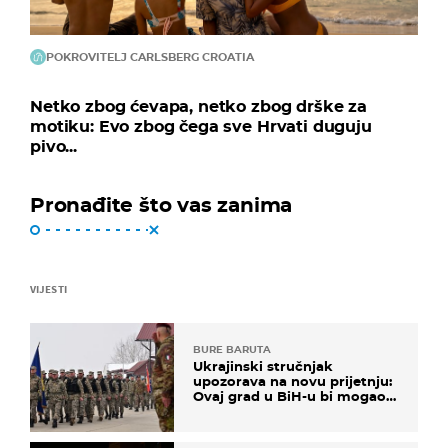
POKROVITELJ CARLSBERG CROATIA
Netko zbog ćevapa, netko zbog drške za
motiku: Evo zbog čega sve Hrvati duguju
pivo...
Pronađite što vas zanima
VIJESTI
BURE BARUTA
Ukrajinski stručnjak
upozorava na novu prijetnju:
Ovaj grad u BiH-u bi mogao
biti žarište