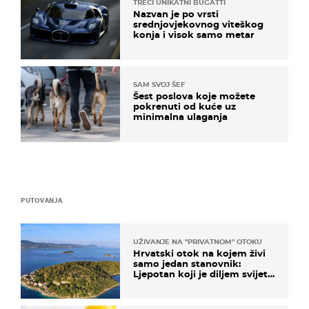
TREĆI UNIKATNI BUGATTI
Nazvan je po vrsti
srednjovjekovnog viteškog
konja i visok samo metar
SAM SVOJ ŠEF
Šest poslova koje možete
pokrenuti od kuće uz
minimalna ulaganja
PUTOVANJA
UŽIVANJE NA "PRIVATNOM" OTOKU
Hrvatski otok na kojem živi
samo jedan stanovnik:
Ljepotan koji je diljem svijeta
poznat po svojem "bijelom
zlatu"