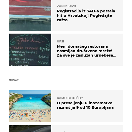
ZANIMLJIVO
Registracija iz SAD-a postala
hit u Hrvatskoj! Pogledajte
zašto
UPS!
Meni domaćeg restorana
nasmijao društvene mreže!
Za sve je zaslužan urnebesan
naziv jela
NOVAC
KAMO BI OTIŠLI?
O preseljenju u inozemstvo
razmišlja 9 od 10 Europljana