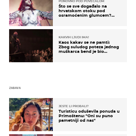
PONOVNO POD POVEĆALOM
Što se sve događalo na
hrvatskom otoku pod
osramoćenim glumcem?
Bizarni prizori i danas
izazivaju nevjericu
KAKVIH LJUDI IMA!
Kaos kakav se ne pamti:
Zbog suludog poteza jednog
muškarca bend je bio
prisiljen prekinuti nastup
ZABAVA
JESTE LI PROBALI?
Turisticu oduševila ponuda u
Primoštenu: "Oni su puno
pametniji od nas"