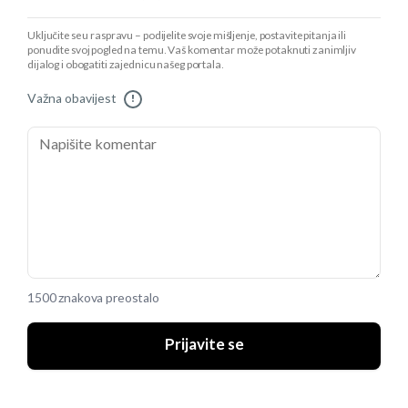
Uključite se u raspravu – podijelite svoje mišljenje, postavite pitanja ili
ponudite svoj pogled na temu. Vaš komentar može potaknuti zanimljiv
dijalog i obogatiti zajednicu našeg portala.
Važna obavijest
!
1500 znakova preostalo
Prijavite se