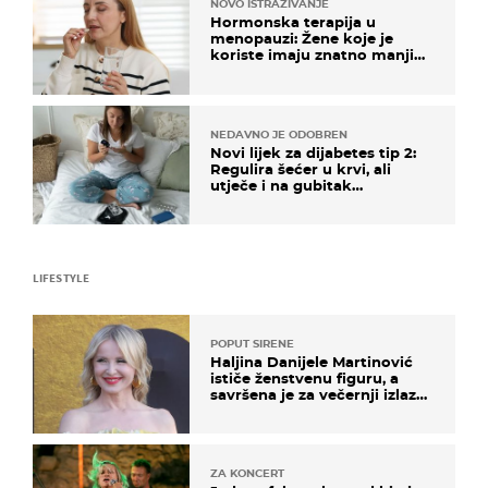
NOVO ISTRAŽIVANJE
Hormonska terapija u
menopauzi: Žene koje je
koriste imaju znatno manji
rizik od ovoga
NEDAVNO JE ODOBREN
Novi lijek za dijabetes tip 2:
Regulira šećer u krvi, ali
utječe i na gubitak
kilograma! Evo tko ga smije
uzimati i koje su nuspojave
LIFESTYLE
POPUT SIRENE
Haljina Danijele Martinović
ističe ženstvenu figuru, a
savršena je za večernji izlazak
na moru
ZA KONCERT