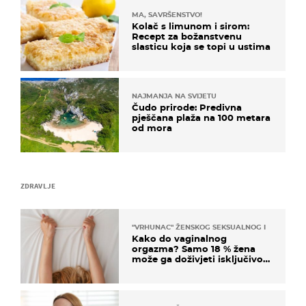
MA, SAVRŠENSTVO!
Kolač s limunom i sirom:
Recept za božanstvenu
slasticu koja se topi u ustima
NAJMANJA NA SVIJETU
Čudo prirode: Predivna
pješčana plaža na 100 metara
od mora
ZDRAVLJE
"VRHUNAC" ŽENSKOG SEKSUALNOG ISKUSTVA
Kako do vaginalnog
orgazma? Samo 18 % žena
može ga doživjeti isključivo
na ovaj način