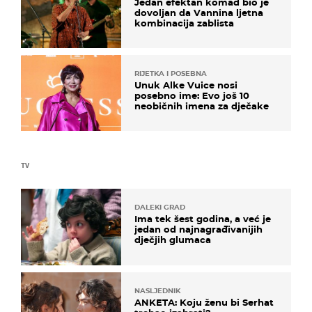
Jedan efektan komad bio je
dovoljan da Vannina ljetna
kombinacija zablista
RIJETKA I POSEBNA
Unuk Alke Vuice nosi
posebno ime: Evo još 10
neobičnih imena za dječake
TV
DALEKI GRAD
Ima tek šest godina, a već je
jedan od najnagrađivanijih
dječjih glumaca
NASLJEDNIK
ANKETA: Koju ženu bi Serhat