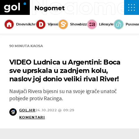
Nogome
Nogomet
Dnevnik.hr
Vijesti
Showbizz
Lifestyle
Putova
90 MINUTA KAOSA
VIDEO Ludnica u Argentini: Boca
sve uprskala u zadnjem kolu,
naslov joj donio veliki rival River!
Navijači Rivera bijesni su na svoje igrače unatoč
pobjede protiv Racinga.
GOL.HR
24.10.2022 @ 09:29
KOMENTARI