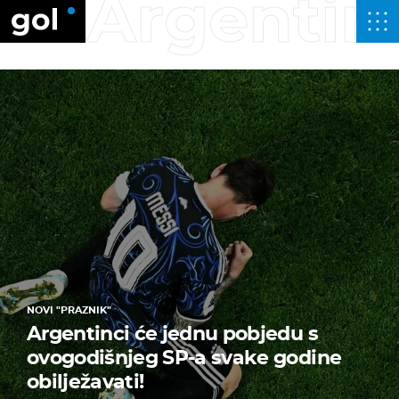
Argentin
NOVI "PRAZNIK"
Argentinci će jednu pobjedu s
ovogodišnjeg SP-a svake godine
obilježavati!