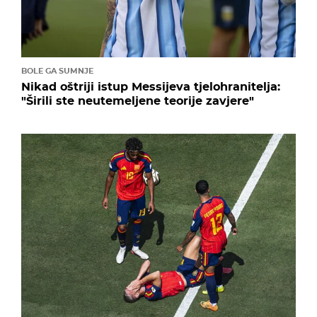
BOLE GA SUMNJE
Nikad oštriji istup Messijeva tjelohranitelja:
"Širili ste neutemeljene teorije zavjere"