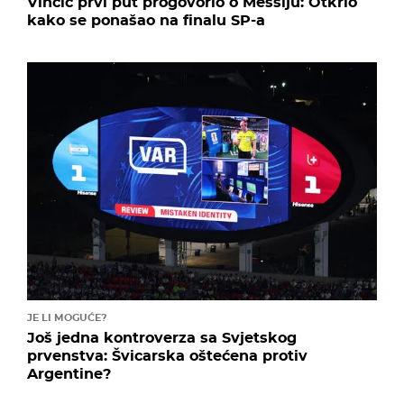
Vinčić prvi put progovorio o Messiju: Otkrio
kako se ponašao na finalu SP-a
JE LI MOGUĆE?
Još jedna kontroverza sa Svjetskog
prvenstva: Švicarska oštećena protiv
Argentine?