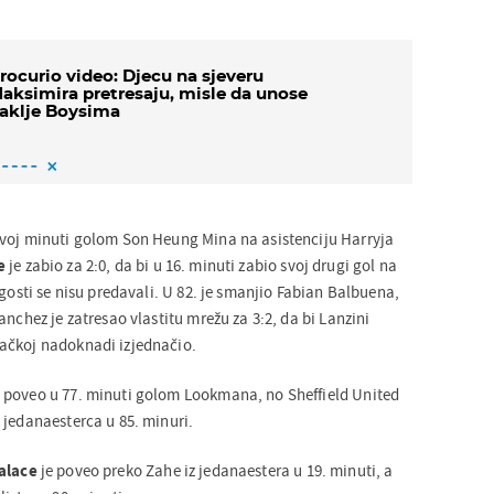
rocurio video: Djecu na sjeveru
aksimira pretresaju, misle da unose
aklje Boysima
rvoj minuti golom Son Heung Mina na asistenciju Harryja
e
je zabio za 2:0, da bi u 16. minuti zabio svoj drugi gol na
 gosti se nisu predavali. U 82. je smanjio Fabian Balbuena,
anchez je zatresao vlastitu mrežu za 3:2, da bi Lanzini
ačkoj nadoknadi izjednačio.
 poveo u 77. minuti golom Lookmana, no Sheffield United
 jedanaesterca u 85. minuri.
alace
je poveo preko Zahe iz jedanaestera u 19. minuti, a