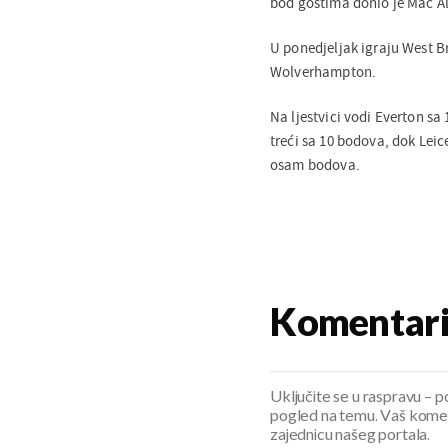
bod gostima donio je Mac All
U ponedjeljak igraju West B
Wolverhampton.
Na ljestvici vodi Everton sa
treći sa 10 bodova, dok Leic
osam bodova.
Komentar
Uključite se u raspravu – pod
pogled na temu. Vaš koment
zajednicu našeg portala.