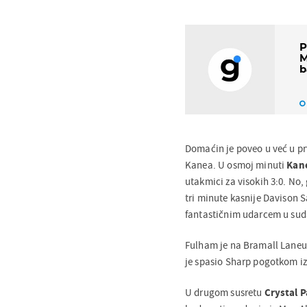
P
M
b
Domaćin je poveo u već u p
Kanea. U osmoj minuti
Kan
utakmici za visokih 3:0. No,
tri minute kasnije Davison S
fantastičnim udarcem u sud
Fulham je na Bramall Laneu
je spasio Sharp pogotkom iz
U drugom susretu
Crystal P