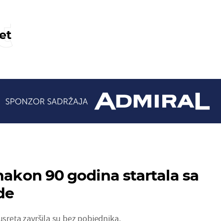
t
et
 nakon 90 godina startala sa
de
susreta završila su bez pobjednika.