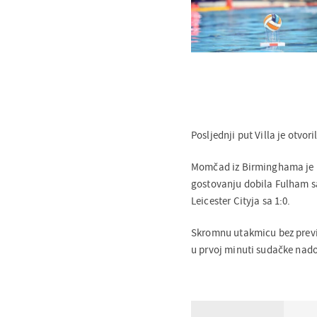
Posljednji put Villa je otvo
Momčad iz Birminghama je u 
gostovanju dobila Fulham sa 3
Leicester Cityja sa 1:0.
Skromnu utakmicu bez previš
u prvoj minuti sudačke nado