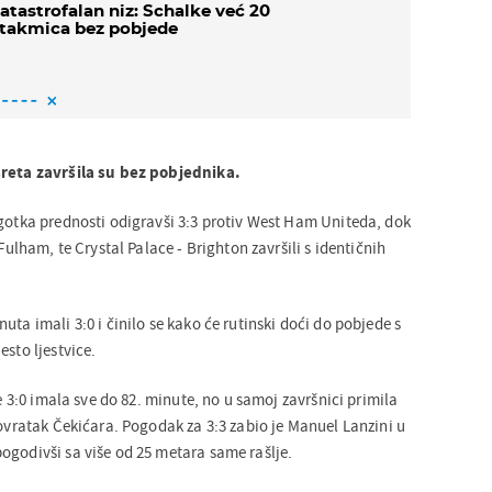
atastrofalan niz: Schalke već 20
takmica bez pobjede
sreta završila su bez pobjednika.
ogotka prednosti odigravši 3:3 protiv West Ham Uniteda, dok
 Fulham, te Crystal Palace - Brighton završili s identičnih
uta imali 3:0 i činilo se kako će rutinski doći do pobjede s
esto ljestvice.
e 3:0 imala sve do 82. minute, no u samoj završnici primila
povratak Čekićara. Pogodak za 3:3 zabio je Manuel Lanzini u
ogodivši sa više od 25 metara same rašlje.