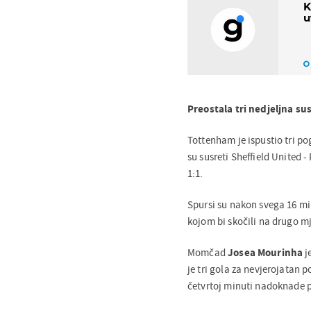
K
u
Preostala tri nedjeljna su
Tottenham je ispustio tri p
su susreti Sheffield United -
1:1.
Spursi su nakon svega 16 min
kojom bi skočili na drugo mj
Momčad
Josea Mourinha
j
je tri gola za nevjerojatan 
četvrtoj minuti nadoknade p