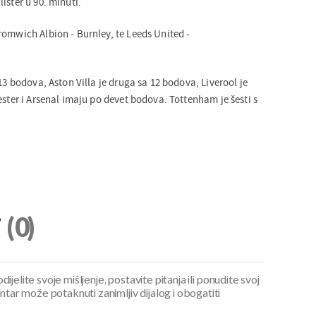
ister u 90. minuti.
romwich Albion - Burnley, te Leeds United -
 13 bodova, Aston Villa je druga sa 12 bodova, Liverool je
ester i Arsenal imaju po devet bodova. Tottenham je šesti s
i
(0)
ijelite svoje mišljenje, postavite pitanja ili ponudite svoj
ar može potaknuti zanimljiv dijalog i obogatiti