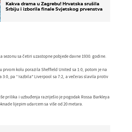
Kakva drama u Zagrebu! Hrvatska srušila
Srbiju i izborila finale Svjetskog prvenstva
rila sezonu sa četiri uzastopne pobjede davne 1930. godine.
prvom kolu porazila Sheffield United sa 1:0, potom je na
:0, pa ''razbila" Liverpool sa 7:2, a večeras slavila protiv
e prilika i uzbuđenja razriješio je pogodak Rossa Barkleya
knade lijepim udarcem sa više od 20 metara.