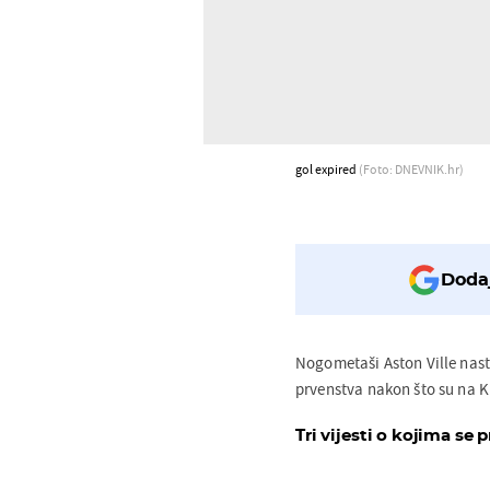
gol expired
(Foto: DNEVNIK.hr)
Dodaj
Nogometaši Aston Ville nasta
prvenstva nakon što su na K
Tri vijesti o kojima se p