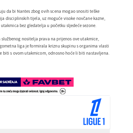
juju da bi Nantes zbog ovih scena mogao snositi teške
ija disciplinskih tijela, uz moguće visoke novčane kazne,
je utakmica bez gledatelja u početku sljedeće sezone.
službenog nositelja prava na prijenos ove utakmice,
ometna liga je formirala kriznu skupinu s organima vlasti
će biti s ovom utakmicom, odnosno hoće li biti nastavljena.