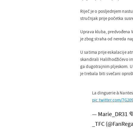
Riječ je o posljednjem nastu
stručnjak prije početka susr
Uprava kluba, predvođena 
je zbog straha od nereda nap
U satima prije eskalacije at
skandirali Halilhodžićevo ime
ga dugotrajnim pljeskom. Up
je trebala biti svečani oproš
La dinguerie à Nante
pic.twitter.com/7G209
— Marie_DR31 
_TFC (@FanRega