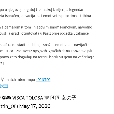
pu u njegovoj bogatoj trenerskoj karijeri, a legendarni
eta ispraćen je ovacijama i emotivnim prizorima s tribina.
Waldemarom Kitom i njegovim sinom Franckom, navodno
ustila grad i otputovala u Pariz prije početka utakmice.
mosfera na stadionu bila je snažno emotivna – navijači su
, isticali zastave iz njegovih igračkih dana i pozdravljali
ravo zato događaji na terenu bacili su sjenu na večer koja
taj.
s 🤯 match interrompu
#FCNTFC
lyYYi
💜⚽🎮 VISCA TOLOSA 💜 🇲🇦 女の子
ttin_OF)
May 17, 2026