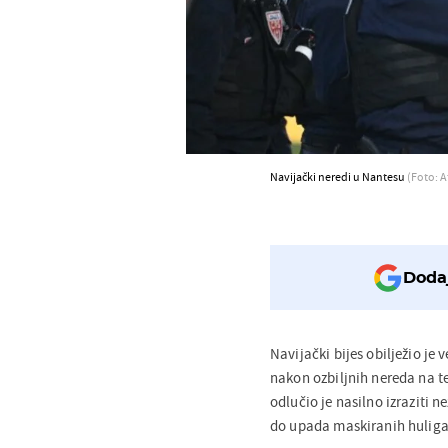
Navijački neredi u Nantesu
(Foto: A
Dodaj
Navijački bijes obilježio je 
nakon ozbiljnih nereda na t
odlučio je nasilno izraziti 
do upada maskiranih huliga