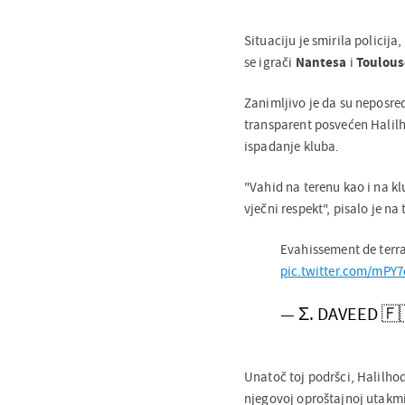
Situaciju je smirila policija
se igrači
Nantesa
i
Toulou
Zanimljivo je da su neposre
transparent posvećen Halilh
ispadanje kluba.
"Vahid na terenu kao i na kl
vječni respekt", pisalo je na
Evahissement de terra
pic.twitter.com/mPY7
— Σ. DAVEED 🇫
Unatoč toj podršci, Halilhod
njegovoj oproštajnoj utakmi