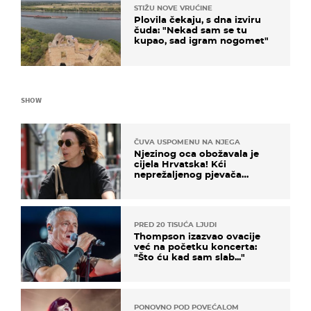
STIŽU NOVE VRUĆINE
Plovila čekaju, s dna izviru
čuda: "Nekad sam se tu
kupao, sad igram nogomet"
SHOW
ČUVA USPOMENU NA NJEGA
Njezinog oca obožavala je
cijela Hrvatska! Kći
neprežaljenog pjevača
projurila špicom na dva
kotača
PRED 20 TISUĆA LJUDI
Thompson izazvao ovacije
već na početku koncerta:
"Što ću kad sam slab..."
PONOVNO POD POVEĆALOM