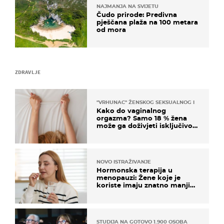
NAJMANJA NA SVIJETU
Čudo prirode: Predivna
pješčana plaža na 100 metara
od mora
ZDRAVLJE
"VRHUNAC" ŽENSKOG SEKSUALNOG ISKUSTVA
Kako do vaginalnog
orgazma? Samo 18 % žena
može ga doživjeti isključivo
na ovaj način
NOVO ISTRAŽIVANJE
Hormonska terapija u
menopauzi: Žene koje je
koriste imaju znatno manji
rizik od ovoga
STUDIJA NA GOTOVO 1.900 OSOBA