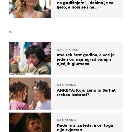
na godišnjem”, idealna je za
ljeto, a nosi se i na
zagrebačkoj špici
TV
DALEKI GRAD
Ima tek šest godina, a već je
jedan od najnagrađivanijih
dječjih glumaca
NASLJEDNIK
ANKETA: Koju ženu bi Serhat
trebao izabrati?
NASLJEDNIK
Rade mu iza leđa, a on toga
nije svjestan