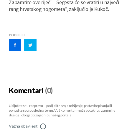
Zapamtite ove riječi – Segesta će se vratiti u najveći
rang hrvatskog nogometa", zaključio je Kukoč.
PODIJELI
Komentari
(0)
Uključite se u raspravu – podijelite svoje mišljenje, postavite pitanja ili
ponudite svoj pogled na temu. Vaš komentar može potaknuti zanimljiv
dijalog i obogatiti zajednicu našeg portala.
Važna obavijest
!