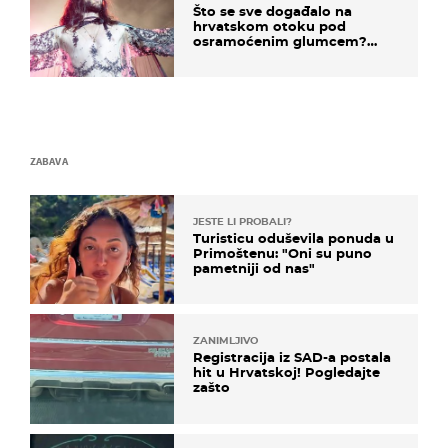
Što se sve događalo na
hrvatskom otoku pod
osramoćenim glumcem?
Bizarni prizori i danas
izazivaju nevjericu
ZABAVA
JESTE LI PROBALI?
Turisticu oduševila ponuda u
Primoštenu: "Oni su puno
pametniji od nas"
ZANIMLJIVO
Registracija iz SAD-a postala
hit u Hrvatskoj! Pogledajte
zašto