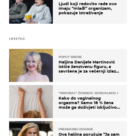
Ljudi koji redovito rade ovo
imaju “mlađi” organizam,
pokazuje istraživanje
LIFESTYLE
POPUT SIRENE
Haljina Danijele Martinović
ističe ženstvenu figuru, a
savršena je za večernji izlazak
na moru
"VRHUNAC" ŽENSKOG SEKSUALNOG ISKUSTVA
Kako do vaginalnog
orgazma? Samo 18 % žena
može ga doživjeti isključivo
na ovaj način
PREKRASNO IZDANJE
Ova haljina poručuje “Ja sam