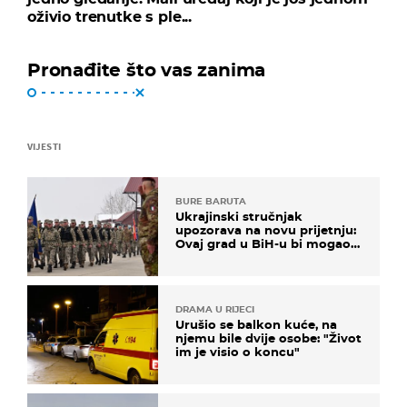
oživio trenutke s ple...
Pronađite što vas zanima
VIJESTI
BURE BARUTA
Ukrajinski stručnjak
upozorava na novu prijetnju:
Ovaj grad u BiH-u bi mogao
biti žarište
DRAMA U RIJECI
Urušio se balkon kuće, na
njemu bile dvije osobe: "Život
im je visio o koncu"