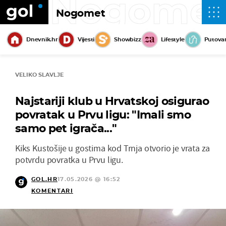
Nogome
Nogomet
Dnevnik.hr
Vijesti
Showbizz
Lifestyle
Putova
VELIKO SLAVLJE
Najstariji klub u Hrvatskoj osigurao
povratak u Prvu ligu: "Imali smo
samo pet igrača..."
Kiks Kustošije u gostima kod Trnja otvorio je vrata za
potvrdu povratka u Prvu ligu.
GOL.HR
17.05.2026 @ 16:52
KOMENTARI