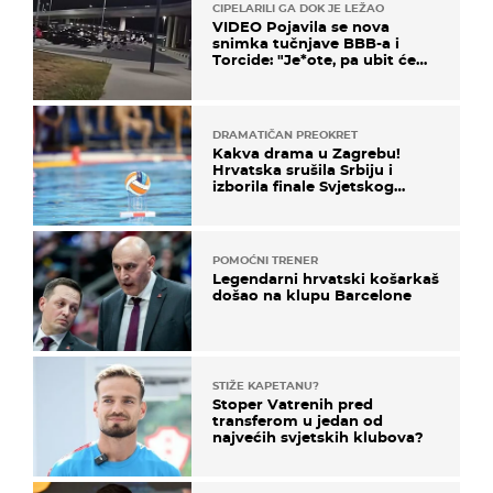
CIPELARILI GA DOK JE LEŽAO
VIDEO Pojavila se nova
snimka tučnjave BBB-a i
Torcide: "Je*ote, pa ubit će
ga!"
DRAMATIČAN PREOKRET
Kakva drama u Zagrebu!
Hrvatska srušila Srbiju i
izborila finale Svjetskog
prvenstva
POMOĆNI TRENER
Legendarni hrvatski košarkaš
došao na klupu Barcelone
STIŽE KAPETANU?
Stoper Vatrenih pred
transferom u jedan od
najvećih svjetskih klubova?