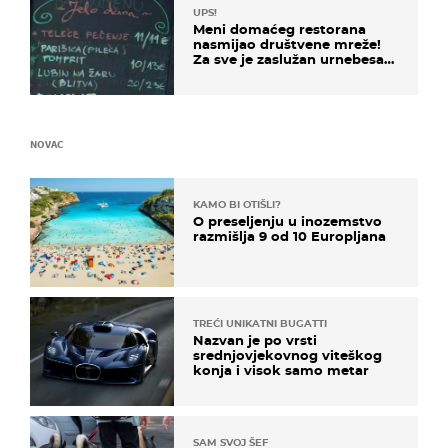
UPS!
Meni domaćeg restorana
nasmijao društvene mreže!
Za sve je zaslužan urnebesan
naziv jela
NOVAC
KAMO BI OTIŠLI?
O preseljenju u inozemstvo
razmišlja 9 od 10 Europljana
TREĆI UNIKATNI BUGATTI
Nazvan je po vrsti
srednjovjekovnog viteškog
konja i visok samo metar
SAM SVOJ ŠEF