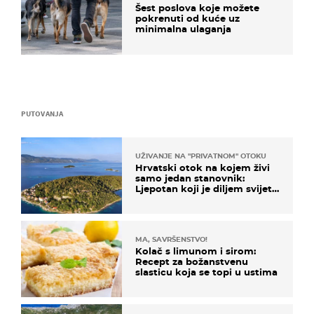
Šest poslova koje možete
pokrenuti od kuće uz
minimalna ulaganja
PUTOVANJA
UŽIVANJE NA "PRIVATNOM" OTOKU
Hrvatski otok na kojem živi
samo jedan stanovnik:
Ljepotan koji je diljem svijeta
poznat po svojem "bijelom
zlatu"
MA, SAVRŠENSTVO!
Kolač s limunom i sirom:
Recept za božanstvenu
slasticu koja se topi u ustima