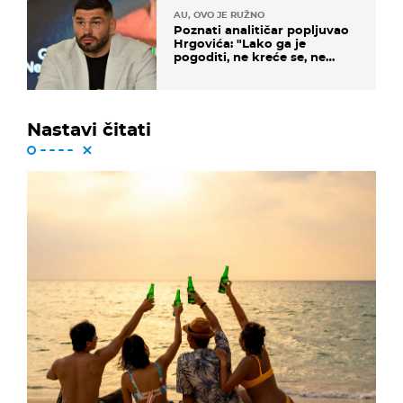
AU, OVO JE RUŽNO
Poznati analitičar popljuvao
Hrgovića: "Lako ga je
pogoditi, ne kreće se, ne
koristi noge..."
Nastavi čitati