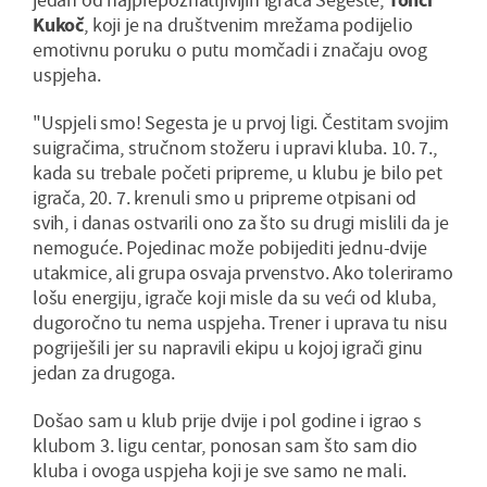
Kukoč
, koji je na društvenim mrežama podijelio
emotivnu poruku o putu momčadi i značaju ovog
uspjeha.
"Uspjeli smo! Segesta je u prvoj ligi. Čestitam svojim
suigračima, stručnom stožeru i upravi kluba. 10. 7.,
kada su trebale početi pripreme, u klubu je bilo pet
igrača, 20. 7. krenuli smo u pripreme otpisani od
svih, i danas ostvarili ono za što su drugi mislili da je
nemoguće. Pojedinac može pobijediti jednu-dvije
utakmice, ali grupa osvaja prvenstvo. Ako toleriramo
lošu energiju, igrače koji misle da su veći od kluba,
dugoročno tu nema uspjeha. Trener i uprava tu nisu
pogriješili jer su napravili ekipu u kojoj igrači ginu
jedan za drugoga.
Došao sam u klub prije dvije i pol godine i igrao s
klubom 3. ligu centar, ponosan sam što sam dio
kluba i ovoga uspjeha koji je sve samo ne mali.