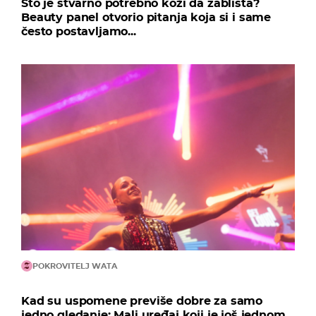
Što je stvarno potrebno koži da zablista?
Beauty panel otvorio pitanja koja si i same
često postavljamo...
POKROVITELJ WATA
Kad su uspomene previše dobre za samo
jedno gledanje: Mali uređaj koji je još jednom