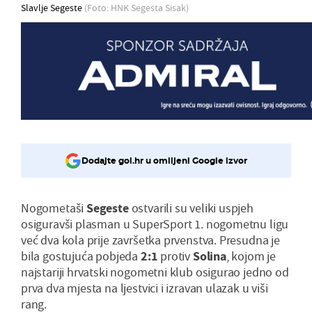
Slavlje Segeste
(Foto: HNK Segesta Sisak)
Dodajte gol.hr u omiljeni Google izvor
Nogometaši
Segeste
ostvarili su veliki uspjeh
osiguravši plasman u SuperSport 1. nogometnu ligu
već dva kola prije završetka prvenstva. Presudna je
bila gostujuća pobjeda
2:1
protiv
Solina
, kojom je
najstariji hrvatski nogometni klub osigurao jedno od
prva dva mjesta na ljestvici i izravan ulazak u viši
rang.