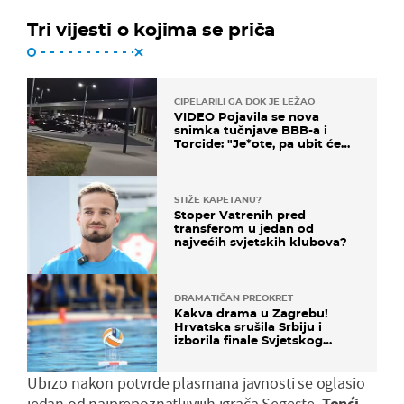
Tri vijesti o kojima se priča
CIPELARILI GA DOK JE LEŽAO
VIDEO Pojavila se nova
snimka tučnjave BBB-a i
Torcide: "Je*ote, pa ubit će
ga!"
STIŽE KAPETANU?
Stoper Vatrenih pred
transferom u jedan od
najvećih svjetskih klubova?
DRAMATIČAN PREOKRET
Kakva drama u Zagrebu!
Hrvatska srušila Srbiju i
izborila finale Svjetskog
prvenstva
Ubrzo nakon potvrde plasmana javnosti se oglasio
jedan od najprepoznatljivijih igrača Segeste,
Tonći