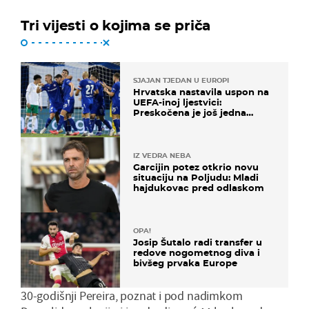
Tri vijesti o kojima se priča
SJAJAN TJEDAN U EUROPI
Hrvatska nastavila uspon na
UEFA-inoj ljestvici:
Preskočena je još jedna
država
IZ VEDRA NEBA
Garcijin potez otkrio novu
situaciju na Poljudu: Mladi
hajdukovac pred odlaskom
OPA!
Josip Šutalo radi transfer u
redove nogometnog diva i
bivšeg prvaka Europe
30-godišnji Pereira, poznat i pod nadimkom