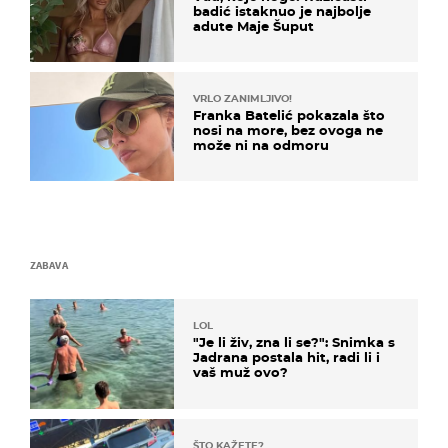
badić istaknuo je najbolje
adute Maje Šuput
VRLO ZANIMLJIVO!
Franka Batelić pokazala što
nosi na more, bez ovoga ne
može ni na odmoru
ZABAVA
LOL
"Je li živ, zna li se?": Snimka s
Jadrana postala hit, radi li i
vaš muž ovo?
ŠTO KAŽETE?