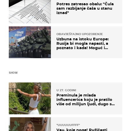
Potres zatresao obalu: "Čula
sam razbijanje čaša u stanu
iznad"
OBAVJEŠTAJNO UPOZORENJE
Uzbuna na istoku Europe:
Rusija bi mogla napasti, a
poznato i kada! Moguć i
kopneni upad u članicu
NATO-a
SHOW
U 27. GODINI
Preminula je mlada
influencerica koju je pratilo
više od milijun ljudi, dugo se
borila s opakom bolešću
"UUUUUUFFFF"
Vau, koje noge! Ružičasti