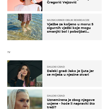
Gregorić Vejzović
NAJSIGURNIJI OBLIK REKREACIJE
Vježbe za koljeno u moru: 5
sigurnih vježbi koje mogu
smanjiti bol i poboljšati
pokretljivost
TV
DALEKI GRAD
Daleki grad: Jako je ljuta jer
se miješa u njezine stvari
DALEKI GRAD
Uznemirena je zbog njegove
ucjene - hoće li napraviti što
traži?