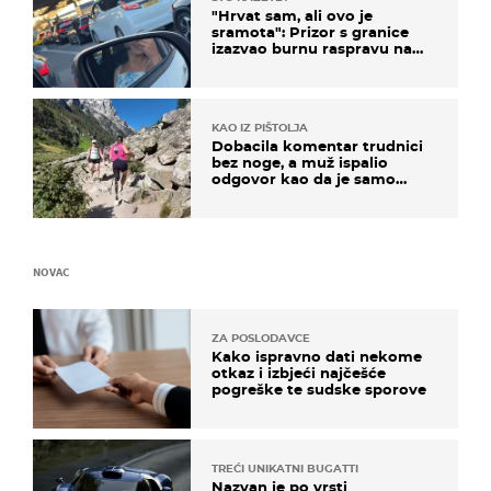
"Hrvat sam, ali ovo je
sramota": Prizor s granice
izazvao burnu raspravu na
društvenim mrežama
KAO IZ PIŠTOLJA
Dobacila komentar trudnici
bez noge, a muž ispalio
odgovor kao da je samo
čekao…
NOVAC
ZA POSLODAVCE
Kako ispravno dati nekome
otkaz i izbjeći najčešće
pogreške te sudske sporove
TREĆI UNIKATNI BUGATTI
Nazvan je po vrsti