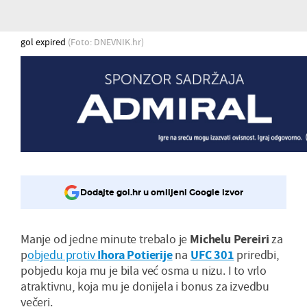
gol expired
(Foto: DNEVNIK.hr)
Dodajte gol.hr u omiljeni Google izvor
Manje od jedne minute trebalo je
Michelu Pereiri
za
p
objedu protiv
Ihora Potierije
na
UFC 301
priredbi,
pobjedu koja mu je bila već osma u nizu. I to vrlo
atraktivnu, koja mu je donijela i bonus za izvedbu
večeri.