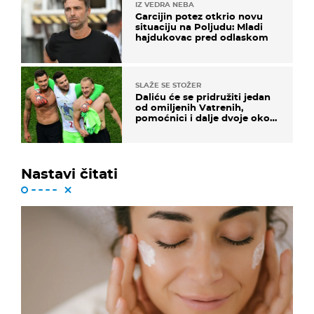
IZ VEDRA NEBA
Garcijin potez otkrio novu
situaciju na Poljudu: Mladi
hajdukovac pred odlaskom
SLAŽE SE STOŽER
Daliću će se pridružiti jedan
od omiljenih Vatrenih,
pomoćnici i dalje dvoje oko
ponude
Nastavi čitati