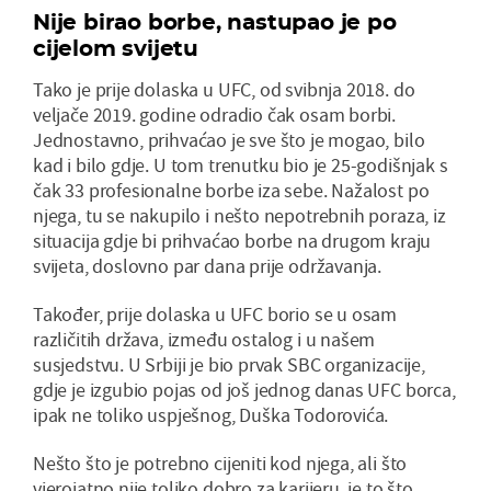
Nije birao borbe, nastupao je po
cijelom svijetu
Tako je prije dolaska u UFC, od svibnja 2018. do
veljače 2019. godine odradio čak osam borbi.
Jednostavno, prihvaćao je sve što je mogao, bilo
kad i bilo gdje. U tom trenutku bio je 25-godišnjak s
čak 33 profesionalne borbe iza sebe. Nažalost po
njega, tu se nakupilo i nešto nepotrebnih poraza, iz
situacija gdje bi prihvaćao borbe na drugom kraju
svijeta, doslovno par dana prije održavanja.
Također, prije dolaska u UFC borio se u osam
različitih država, između ostalog i u našem
susjedstvu. U Srbiji je bio prvak SBC organizacije,
gdje je izgubio pojas od još jednog danas UFC borca,
ipak ne toliko uspješnog, Duška Todorovića.
Nešto što je potrebno cijeniti kod njega, ali što
vjerojatno nije toliko dobro za karijeru, je to što