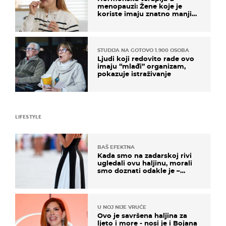
menopauzi: Žene koje je
koriste imaju znatno manji
rizik od ovoga
STUDIJA NA GOTOVO 1.900 OSOBA
Ljudi koji redovito rade ovo
imaju “mlađi” organizam,
pokazuje istraživanje
LIFESTYLE
BAŠ EFEKTNA
Kada smo na zadarskoj rivi
ugledali ovu haljinu, morali
smo doznati odakle je –
košta samo 18 eura
U NOJ NIJE VRUĆE
Ovo je savršena haljina za
ljeto i more - nosi je i Bojana