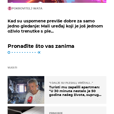
POKROVITELJ WATA
Kad su uspomene previše dobre za samo
jedno gledanje: Mali uređaj koji je još jednom
oživio trenutke s ple...
Pronađite što vas zanima
VIJESTI
"I DALJE SU PLESALI, VRIŠTALI..."
Turisti mu zapalili apartman:
"U 30 minuta nestalo je 50
godina našeg života, supruga
i ja ne možemo oka sklopiti"
PRIMORJE