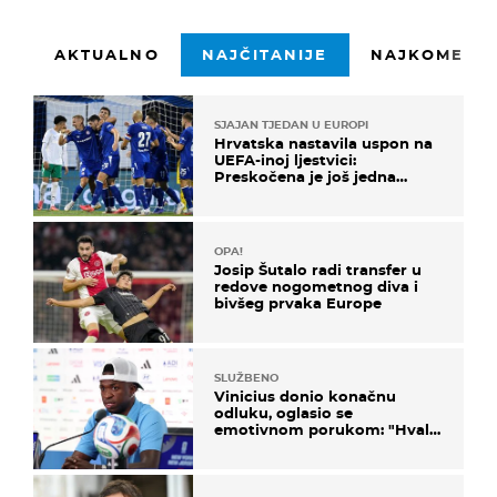
AKTUALNO
NAJČITANIJE
NAJKOMENTI
SJAJAN TJEDAN U EUROPI
Hrvatska nastavila uspon na
UEFA-inoj ljestvici:
Preskočena je još jedna
država
OPA!
Josip Šutalo radi transfer u
redove nogometnog diva i
bivšeg prvaka Europe
SLUŽBENO
Vinicius donio konačnu
odluku, oglasio se
emotivnom porukom: "Hvala
vam svima"