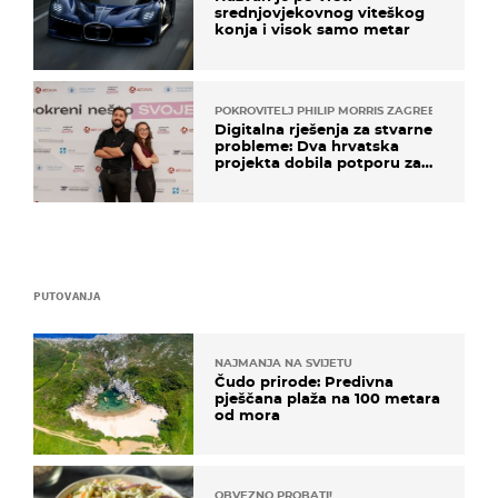
srednjovjekovnog viteškog
konja i visok samo metar
POKROVITELJ PHILIP MORRIS ZAGREB
Digitalna rješenja za stvarne
probleme: Dva hrvatska
projekta dobila potporu za
razvoj
PUTOVANJA
NAJMANJA NA SVIJETU
Čudo prirode: Predivna
pješčana plaža na 100 metara
od mora
OBVEZNO PROBATI!