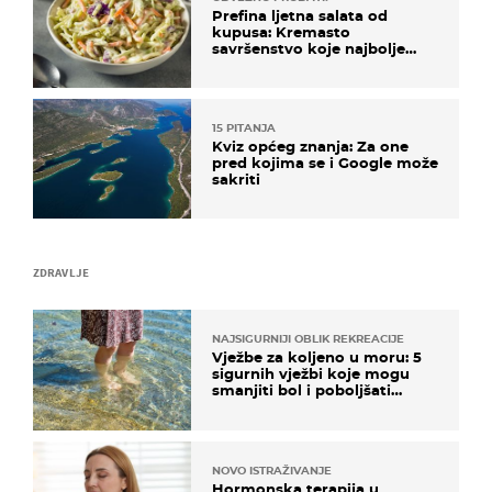
Prefina ljetna salata od
kupusa: Kremasto
savršenstvo koje najbolje
paše uz pečeno meso
15 PITANJA
Kviz općeg znanja: Za one
pred kojima se i Google može
sakriti
ZDRAVLJE
NAJSIGURNIJI OBLIK REKREACIJE
Vježbe za koljeno u moru: 5
sigurnih vježbi koje mogu
smanjiti bol i poboljšati
pokretljivost
NOVO ISTRAŽIVANJE
Hormonska terapija u