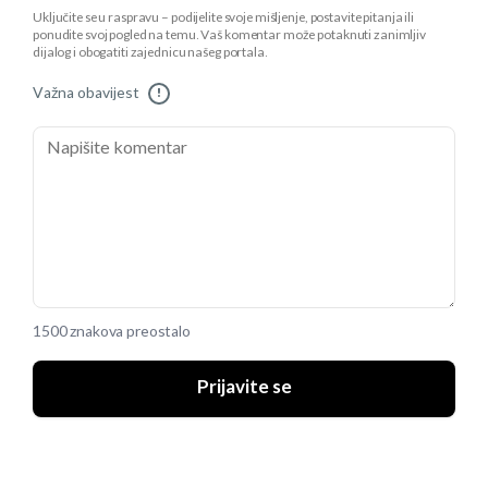
Uključite se u raspravu – podijelite svoje mišljenje, postavite pitanja ili
ponudite svoj pogled na temu. Vaš komentar može potaknuti zanimljiv
dijalog i obogatiti zajednicu našeg portala.
Važna obavijest
!
1500 znakova preostalo
Prijavite se