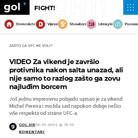
FIGHT!
FIGHT!
Dnevnik.hr
Vijesti
Showbizz
Lifestyle
Putova
ZAŠTO GA UFC NE VOLI?
VIDEO Za vikend je završio
protivnika nakon salta unazad, ali
nije samo to razlog zašto ga zovu
najluđim borcem
Još jednu impresivnu pobjedu upisao je za vikend
Michel Pereira i možda sad napokon dobije nešto
više respekta od strane UFC-a.
GOL.HR
06.05.2024 @ 16:10
KOMENTARI