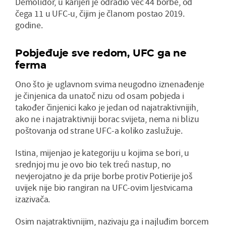
Demolidor, u karijeri je odradio već 44 borbe, od
čega 11 u UFC-u, čijim je članom postao 2019.
godine.
Pobjeđuje sve redom, UFC ga ne
ferma
Ono što je uglavnom svima neugodno iznenađenje
je činjenica da unatoč nizu od osam pobjeda i
također činjenici kako je jedan od najatraktivnijih,
ako ne i najatraktivniji borac svijeta, nema ni blizu
poštovanja od strane UFC-a koliko zaslužuje.
Istina, mijenjao je kategoriju u kojima se bori, u
srednjoj mu je ovo bio tek treći nastup, no
nevjerojatno je da prije borbe protiv Potierije još
uvijek nije bio rangiran na UFC-ovim ljestvicama
izazivača.
Osim najatraktivnijim, nazivaju ga i najluđim borcem