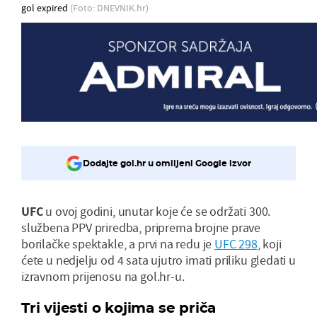
gol expired
(Foto: DNEVNIK.hr)
Dodajte gol.hr u omiljeni Google izvor
UFC
u ovoj godini, unutar koje će se održati 300.
službena PPV priredba, priprema brojne prave
borilačke spektakle, a prvi na redu je
UFC 298
, koji
ćete u nedjelju od 4 sata ujutro imati priliku gledati u
izravnom prijenosu na gol.hr-u.
Tri vijesti o kojima se priča