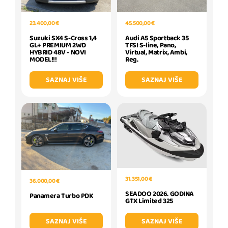
23.400,00 €
45.500,00 €
Suzuki SX4 S-Cross 1,4
Audi A5 Sportback 35
GL+ PREMIUM 2WD
TFSI S-line, Pano,
HYBRID 48V - NOVI
Virtual, Matrix, Ambi,
MODEL!!!
Reg.
SAZNAJ VIŠE
SAZNAJ VIŠE
31.351,00 €
36.000,00 €
SEADOO 2026. GODINA
Panamera Turbo PDK
GTX Limited 325
SAZNAJ VIŠE
SAZNAJ VIŠE