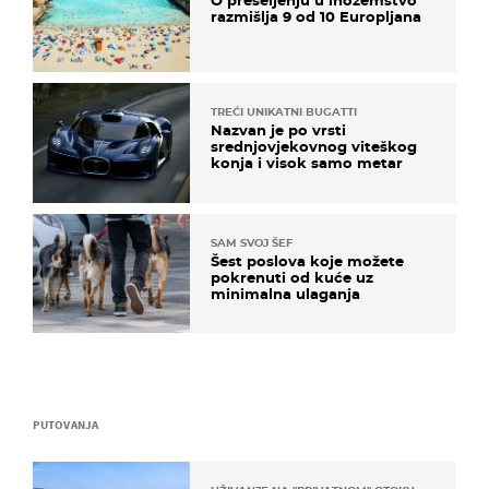
O preseljenju u inozemstvo
razmišlja 9 od 10 Europljana
TREĆI UNIKATNI BUGATTI
Nazvan je po vrsti
srednjovjekovnog viteškog
konja i visok samo metar
SAM SVOJ ŠEF
Šest poslova koje možete
pokrenuti od kuće uz
minimalna ulaganja
PUTOVANJA