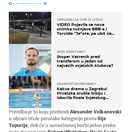
CIPELARILI GA DOK JE LEŽAO
VIDEO Pojavila se nova
snimka tučnjave BBB-a i
Torcide: "Je*ote, pa ubit će
ga!"
STIŽE KAPETANU?
Stoper Vatrenih pred
transferom u jedan od
najvećih svjetskih klubova?
DRAMATIČAN PREOKRET
Kakva drama u Zagrebu!
Hrvatska srušila Srbiju i
izborila finale Svjetskog
prvenstva
Priredba je to koju predvodi
Alexander Volkanovski
u obrani titule perolake kategorije protiv
Ilije
Topurije
, dok će u sunaslovnoj borbi jedan preko
puta drugog stati
Robert Whittaker
i
Paulo Costa
.