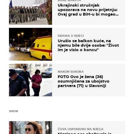
BURE BARUTA
Ukrajinski stručnjak
upozorava na novu prijetnju:
Ovaj grad u BiH-u bi mogao
biti žarište
DRAMA U RIJECI
Urušio se balkon kuće, na
njemu bile dvije osobe: "Život
im je visio o koncu"
NAKON SUKOBA
FOTO Ovo je žena (36)
osumnjičena za ubojstvo
partnera (71) u Slavoniji
SHOW
ČUVA USPOMENU NA NJEGA
Njezinog oca obožavala je