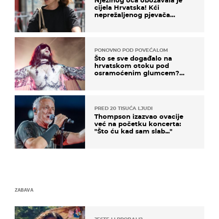
cijela Hrvatska! Kći
neprežaljenog pjevača
projurila špicom na dva
kotača
PONOVNO POD POVEĆALOM
Što se sve događalo na
hrvatskom otoku pod
osramoćenim glumcem?
Bizarni prizori i danas
izazivaju nevjericu
PRED 20 TISUĆA LJUDI
Thompson izazvao ovacije
već na početku koncerta:
"Što ću kad sam slab..."
ZABAVA