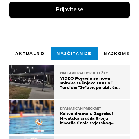
Prijavite se
AKTUALNO
NAJČITANIJE
NAJKOMENTI
CIPELARILI GA DOK JE LEŽAO
VIDEO Pojavila se nova
snimka tučnjave BBB-a i
Torcide: "Je*ote, pa ubit će
ga!"
DRAMATIČAN PREOKRET
Kakva drama u Zagrebu!
Hrvatska srušila Srbiju i
izborila finale Svjetskog
prvenstva