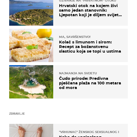
UŽIVANJE NA "PRIVATNOM" OTOKU
Hrvatski otok na kojem živi
samo jedan stanovnik:
Ljepotan koji je diljem svijeta
poznat po svojem "bijelom
zlatu"
MA, SAVRŠENSTVO!
Kolač s limunom i sirom:
Recept za božanstvenu
slasticu koja se topi u ustima
NAJMANJA NA SVIJETU
Čudo prirode: Predivna
pješčana plaža na 100 metara
od mora
ZDRAVLJE
"VRHUNAC" ŽENSKOG SEKSUALNOG ISKUSTVA