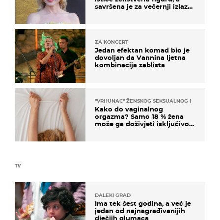
savršena je za večernji izlazak
na moru
ZA KONCERT
Jedan efektan komad bio je
dovoljan da Vannina ljetna
kombinacija zablista
"VRHUNAC" ŽENSKOG SEKSUALNOG ISKUSTVA
Kako do vaginalnog
orgazma? Samo 18 % žena
može ga doživjeti isključivo
na ovaj način
TV
DALEKI GRAD
Ima tek šest godina, a već je
jedan od najnagrađivanijih
dječjih glumaca