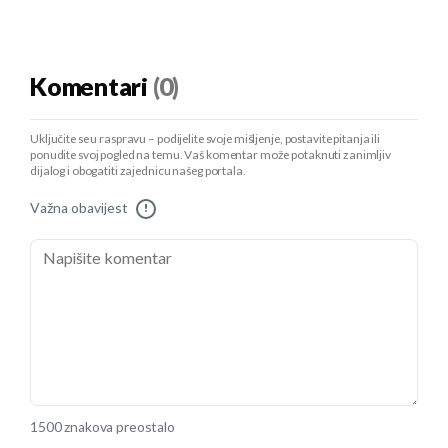
Komentari
(0)
Uključite se u raspravu – podijelite svoje mišljenje, postavite pitanja ili
ponudite svoj pogled na temu. Vaš komentar može potaknuti zanimljiv
dijalog i obogatiti zajednicu našeg portala.
Važna obavijest
!
1500 znakova preostalo