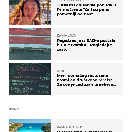
JESTE LI PROBALI?
Turisticu oduševila ponuda u
Primoštenu: "Oni su puno
pametniji od nas"
ZANIMLJIVO
Registracija iz SAD-a postala
hit u Hrvatskoj! Pogledajte
zašto
UPS!
Meni domaćeg restorana
nasmijao društvene mreže!
Za sve je zaslužan urnebesan
naziv jela
NOVAC
KAMO BI OTIŠLI?