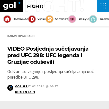
FIGHT!
FIGHT!
Dnevnik.hr
Vijesti
Showbizz
Lifestyle
Putova
KAKAV OPAK CARD
VIDEO Posljednja sučeljavanja
pred UFC 298: UFC legenda i
Gruzijac oduševili
Održani su vaganje i posljednja sučeljavanja uoči
priredbe UFC 298.
GOL.HR
17.02.2024 @ 08:17
KOMENTARI