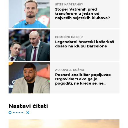
STIŽE KAPETANU?
Stoper Vatrenih pred
transferom u jedan od
najvećih svjetskih klubova?
POMOĆNI TRENER
Legendarni hrvatski košarkaš
došao na klupu Barcelone
AU, OVO JE RUŽNO
Poznati analitičar popljuvao
Hrgovića: "Lako ga je
pogoditi, ne kreće se, ne
koristi noge..."
Nastavi čitati