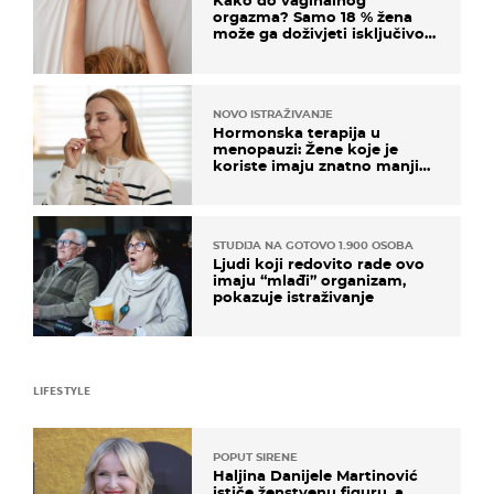
Kako do vaginalnog
orgazma? Samo 18 % žena
može ga doživjeti isključivo
na ovaj način
NOVO ISTRAŽIVANJE
Hormonska terapija u
menopauzi: Žene koje je
koriste imaju znatno manji
rizik od ovoga
STUDIJA NA GOTOVO 1.900 OSOBA
Ljudi koji redovito rade ovo
imaju “mlađi” organizam,
pokazuje istraživanje
LIFESTYLE
POPUT SIRENE
Haljina Danijele Martinović
ističe ženstvenu figuru, a