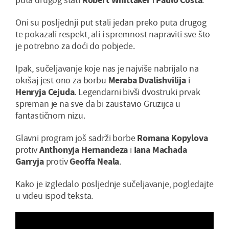
Oni su posljednji put stali jedan preko puta drugog
te pokazali respekt, ali i spremnost napraviti sve što
je potrebno za doći do pobjede.
Ipak, sučeljavanje koje nas je najviše nabrijalo na
okršaj jest ono za borbu
Meraba Dvalishvilija
i
Henryja Cejuda
. Legendarni bivši dvostruki prvak
spreman je na sve da bi zaustavio Gruzijca u
fantastičnom nizu.
Glavni program još sadrži borbe
Romana Kopylova
protiv
Anthonyja Hernandeza
i
Iana Machada
Garryja
protiv
Geoffa Neala
.
Kako je izgledalo posljednje sučeljavanje, pogledajte
u videu ispod teksta.