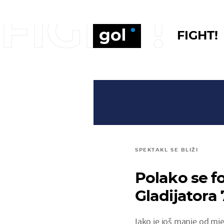
FIGHT!
FIGHT!
SPEKTAKL SE BLIŽI
Polako se f
Gladijatora 
Iako je još manje od mje