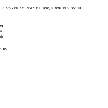
ijatora 7 biti će potvrđen uskoro, a trenutni parovi su
uez
da
ik
onzio