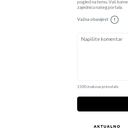
pogled na temu. Vaš koment
zajednicu našeg portala.
Važna obavijest
!
1500 znakova preostalo
AKTUALNO