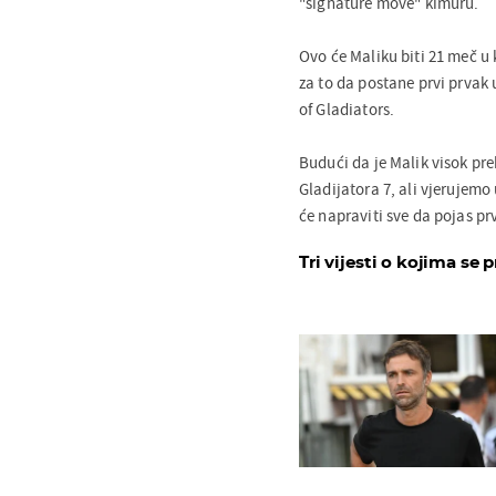
"signature move" kimuru.
Ovo će Maliku biti 21 meč u k
za to da postane prvi prvak
of Gladiators.
Budući da je Malik visok pr
Gladijatora 7, ali vjerujemo
će napraviti sve da pojas pr
Tri vijesti o kojima se p