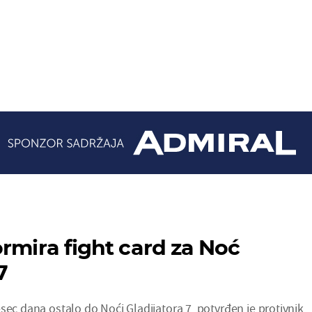
ormira fight card za Noć
7
sec dana ostalo do Noći Gladijatora 7, potvrđen je protivnik