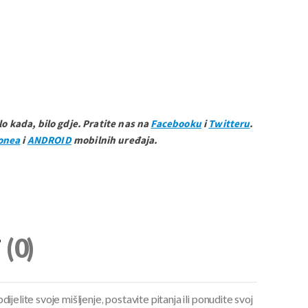
ilo kada, bilo gdje. Pratite nas na
Facebooku
i
Twitteru
.
onea
i
ANDROID
mobilnih uređaja.
i
(0)
ijelite svoje mišljenje, postavite pitanja ili ponudite svoj