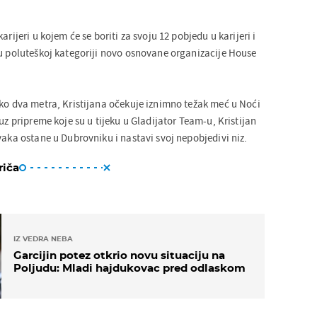
arijeri u kojem će se boriti za svoju 12 pobjedu u karijeri i
 u poluteškoj kategoriji novo osnovane organizacije House
eko dva metra, Kristijana očekuje iznimno težak meć u Noći
 uz pripreme koje su u tijeku u Gladijator Team-u, Kristijan
vaka ostane u Dubrovniku i nastavi svoj nepobjedivi niz.
riča
IZ VEDRA NEBA
Garcijin potez otkrio novu situaciju na
Poljudu: Mladi hajdukovac pred odlaskom