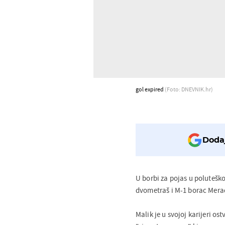
gol expired
(Foto: DNEVNIK.hr)
Dodaj
U borbi za pojas u poluteško
dvometraš i M-1 borac Mera
Malik je u svojoj karijeri os