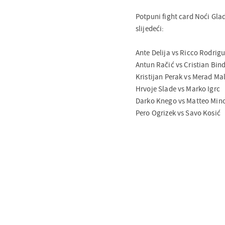
Potpuni fight card Noći Glad
slijedeći:
Ante Delija vs Ricco Rodrig
Antun Račić vs Cristian Bin
Kristijan Perak vs Merad Mal
Hrvoje Slade vs Marko Igrc
Darko Knego vs Matteo Min
Pero Ogrizek vs Savo Kosić