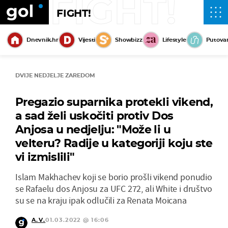
FIGHT!
FIGHT!
Dnevnik.hr
Vijesti
Showbizz
Lifestyle
Putova
DVIJE NEDJELJE ZAREDOM
Pregazio suparnika protekli vikend,
a sad želi uskočiti protiv Dos
Anjosa u nedjelju: "Može li u
velteru? Radije u kategoriji koju ste
vi izmislili"
Islam Makhachev koji se borio prošli vikend ponudio
se Rafaelu dos Anjosu za UFC 272, ali White i društvo
su se na kraju ipak odlučili za Renata Moicana
A.V.
01.03.2022 @ 16:06