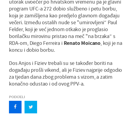
utorak uvoečer po hrvatskom vremenu pa je glavni
program UFC-a 272 dobio službeno i petu borbu,
koja je zamišljena kao predjelo glavnom događaju
večeri. Između ostalih nude se "umirovljeni“ Paul
Felder, koji je već jednom otkako je proglasio
borilačku mirovinu pristao na meč "na brzaka“ s
RDA-om, Diego Ferreira i
Renato
Moicano
, koji je na
koncu i dobio borbu.
Dos Anjos i Fiziev trebali su se također boriti na
događaju prošli vikend, ali je Fiziev najprije odgodio
za tjedan dana zbog problema s vizom, a zatim
konačno odustao i od ovog PPV-a.
PODIJELI