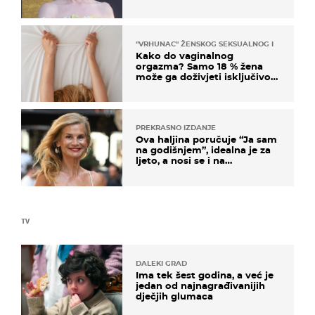
na moru
"VRHUNAC" ŽENSKOG SEKSUALNOG ISKUSTVA
Kako do vaginalnog
orgazma? Samo 18 % žena
može ga doživjeti isključivo
na ovaj način
PREKRASNO IZDANJE
Ova haljina poručuje “Ja sam
na godišnjem”, idealna je za
ljeto, a nosi se i na
zagrebačkoj špici
TV
DALEKI GRAD
Ima tek šest godina, a već je
jedan od najnagrađivanijih
dječjih glumaca