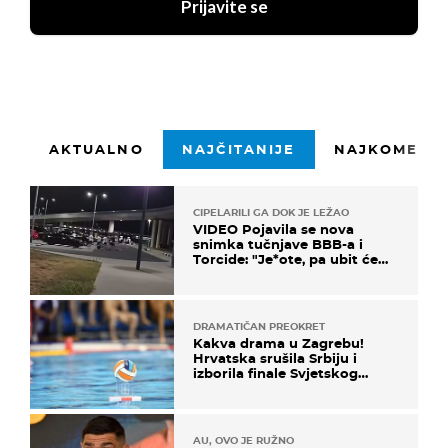
Prijavite se
AKTUALNO
NAJČITANIJE
NAJKOMENTI
CIPELARILI GA DOK JE LEŽAO
VIDEO Pojavila se nova
snimka tučnjave BBB-a i
Torcide: "Je*ote, pa ubit će
ga!"
DRAMATIČAN PREOKRET
Kakva drama u Zagrebu!
Hrvatska srušila Srbiju i
izborila finale Svjetskog
prvenstva
AU, OVO JE RUŽNO