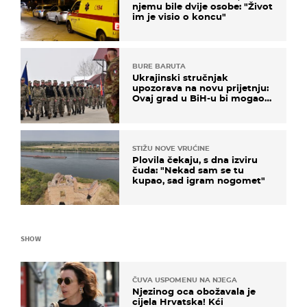
njemu bile dvije osobe: "Život
im je visio o koncu"
BURE BARUTA
Ukrajinski stručnjak
upozorava na novu prijetnju:
Ovaj grad u BiH-u bi mogao
biti žarište
STIŽU NOVE VRUĆINE
Plovila čekaju, s dna izviru
čuda: "Nekad sam se tu
kupao, sad igram nogomet"
SHOW
ČUVA USPOMENU NA NJEGA
Njezinog oca obožavala je
cijela Hrvatska! Kći