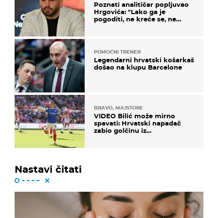
Poznati analitičar popljuvao
Hrgovića: "Lako ga je
pogoditi, ne kreće se, ne
koristi noge..."
POMOĆNI TRENER
Legendarni hrvatski košarkaš
došao na klupu Barcelone
BRAVO, MAJSTORE
VIDEO Bilić može mirno
spavati: Hrvatski napadač
zabio golčinu iz
dalekometnog voleja, ali je
ispao iz Carabao Cupa
Nastavi čitati