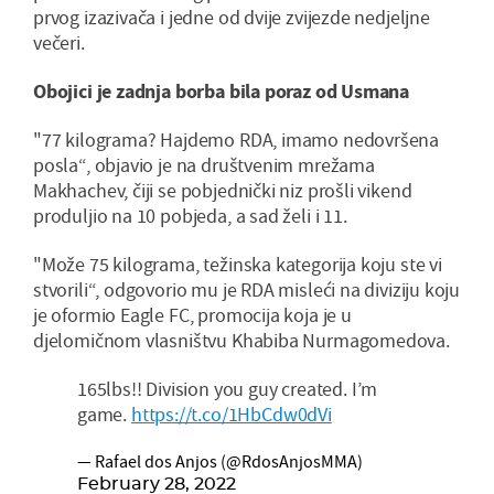
prvog izazivača i jedne od dvije zvijezde nedjeljne
večeri.
Obojici je zadnja borba bila poraz od Usmana
"77 kilograma? Hajdemo RDA, imamo nedovršena
posla“, objavio je na društvenim mrežama
Makhachev, čiji se pobjednički niz prošli vikend
produljio na 10 pobjeda, a sad želi i 11.
"Može 75 kilograma, težinska kategorija koju ste vi
stvorili“, odgovorio mu je RDA misleći na diviziju koju
je oformio Eagle FC, promocija koja je u
djelomičnom vlasništvu Khabiba Nurmagomedova.
165lbs!! Division you guy created. I’m
game.
https://t.co/1HbCdw0dVi
— Rafael dos Anjos (@RdosAnjosMMA)
February 28, 2022