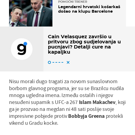
POMOĆNI TRENER
Legendarni hrvatski košarkaš
došao na klupu Barcelone
Cain Velasquez završio u
pritvoru zbog sudjelovanja u
pucnjavi? Detalji cure na
kapaljku
Nisu morali dugo tragati za novom sunaslovnom
borbom glavnog programa, jer su se Brazilcu nudila
mnoga ugledna imena. Između ostalih i njegov
nesuđeni suparnik s UFC-a 267
Islam
Makachev
, koji
ga je prozvao na megdan ni 48 sati poslije svoje
impresivne pobjede protiv
Bobbyja
Greena
protekli
vikend u Gradu kocke.