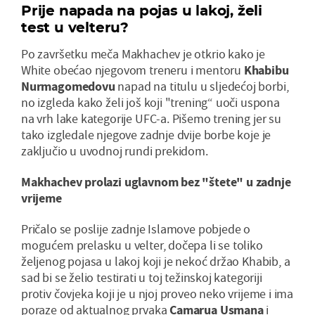
Prije napada na pojas u lakoj, želi
test u velteru?
Po završetku meča Makhachev je otkrio kako je
White obećao njegovom treneru i mentoru
Khabibu
Nurmagomedovu
napad na titulu u sljedećoj borbi,
no izgleda kako želi još koji "trening“ uoči uspona
na vrh lake kategorije UFC-a. Pišemo trening jer su
tako izgledale njegove zadnje dvije borbe koje je
zaključio u uvodnoj rundi prekidom.
Makhachev prolazi uglavnom bez "štete" u zadnje
vrijeme
Pričalo se poslije zadnje Islamove pobjede o
mogućem prelasku u velter, dočepa li se toliko
željenog pojasa u lakoj koji je nekoć držao Khabib, a
sad bi se želio testirati u toj težinskoj kategoriji
protiv čovjeka koji je u njoj proveo neko vrijeme i ima
poraze od aktualnog prvaka
Camarua
Usmana
i