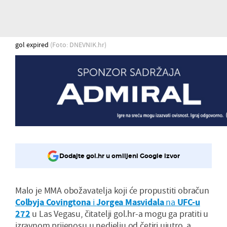
gol expired
(Foto: DNEVNIK.hr)
Dodajte gol.hr u omiljeni Google izvor
Malo je MMA obožavatelja koji će propustiti obračun
Colbyja
Covingtona
i
Jorgea
Masvidala
na
UFC-u
272
u Las Vegasu, čitatelji gol.hr-a mogu ga pratiti u
izravnom prijenosu u nedjelju od četiri ujutro, a