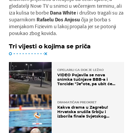
gledatelji Nove TV u snimci u večernjem terminu, ali
iza kulisa te borbe
Dana
White
i društvo tragali su za
suparnikom
Rafaelu
Dos
Anjosu
čija je borba s
imenjakom Fizievim u lakoj propala jer se potonji
povukao zbog kovida.
Tri vijesti o kojima se priča
CIPELARILI GA DOK JE LEŽAO
VIDEO Pojavila se nova
snimka tučnjave BBB-a i
Torcide: "Je*ote, pa ubit će
ga!"
DRAMATIČAN PREOKRET
Kakva drama u Zagrebu!
Hrvatska srušila Srbiju i
izborila finale Svjetskog
prvenstva