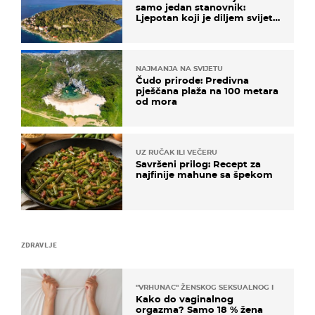
samo jedan stanovnik:
Ljepotan koji je diljem svijeta
poznat po svojem "bijelom
zlatu"
NAJMANJA NA SVIJETU
Čudo prirode: Predivna
pješčana plaža na 100 metara
od mora
UZ RUČAK ILI VEČERU
Savršeni prilog: Recept za
najfinije mahune sa špekom
ZDRAVLJE
"VRHUNAC" ŽENSKOG SEKSUALNOG ISKUSTVA
Kako do vaginalnog
orgazma? Samo 18 % žena