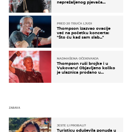
neprežaljenog pjevača
projurila špicom na dva
kotača
PRED 20 TISUĆA LJUDI
Thompson izazvao ovacije
već na početku koncerta:
"Što ću kad sam slab..."
NADMAŠENA OČEKIVANJA
Thompson ruši brojke i u
Vukovaru! Objavljeno koliko
je ulaznica prodano u
kratkom vremenu
ZABAVA
JESTE LI PROBALI?
Turisticu oduševila ponuda u