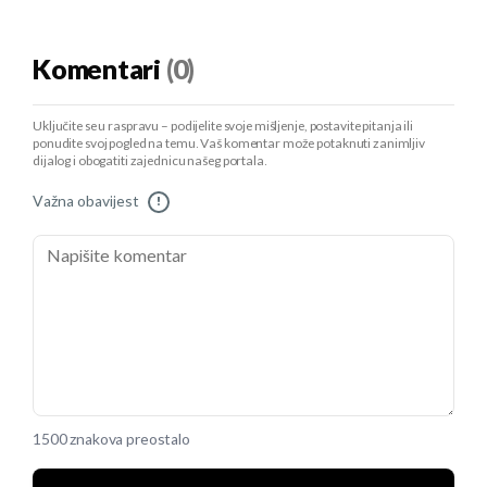
Komentari
(0)
Uključite se u raspravu – podijelite svoje mišljenje, postavite pitanja ili
ponudite svoj pogled na temu. Vaš komentar može potaknuti zanimljiv
dijalog i obogatiti zajednicu našeg portala.
Važna obavijest
!
1500 znakova preostalo