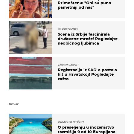
Primoštenu: "Oni su puno
pametniji od nas"
IMPRESIVNO!
Scena iz Srbije fascinirala
društvene mreže! Pogledajte
neobičnog ljubimca
ZANIMLJIVO
Registracija iz SAD-a postala
hit u Hrvatskoj! Pogledajte
zašto
NOVAC
KAMO BI OTIŠLI?
O preseljenju u inozemstvo
razmišlja 9 od 10 Europljana