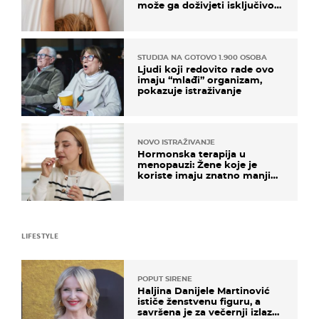
može ga doživjeti isključivo
na ovaj način
STUDIJA NA GOTOVO 1.900 OSOBA
Ljudi koji redovito rade ovo
imaju “mlađi” organizam,
pokazuje istraživanje
NOVO ISTRAŽIVANJE
Hormonska terapija u
menopauzi: Žene koje je
koriste imaju znatno manji
rizik od ovoga
LIFESTYLE
POPUT SIRENE
Haljina Danijele Martinović
ističe ženstvenu figuru, a
savršena je za večernji izlazak