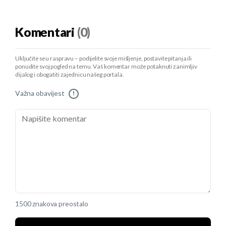
Komentari
(0)
Uključite se u raspravu – podijelite svoje mišljenje, postavite pitanja ili
ponudite svoj pogled na temu. Vaš komentar može potaknuti zanimljiv
dijalog i obogatiti zajednicu našeg portala.
Važna obavijest
!
1500 znakova preostalo