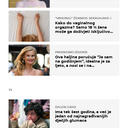
na moru
"VRHUNAC" ŽENSKOG SEKSUALNOG ISKUSTVA
Kako do vaginalnog
orgazma? Samo 18 % žena
može ga doživjeti isključivo
na ovaj način
PREKRASNO IZDANJE
Ova haljina poručuje “Ja sam
na godišnjem”, idealna je za
ljeto, a nosi se i na
zagrebačkoj špici
TV
DALEKI GRAD
Ima tek šest godina, a već je
jedan od najnagrađivanijih
dječjih glumaca