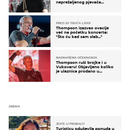
neprežaljenog pjevača
projurila špicom na dva
kotača
PRED 20 TISUĆA LJUDI
Thompson izazvao ovacije
već na početku koncerta:
"Što ću kad sam slab..."
NADMAŠENA OČEKIVANJA
Thompson ruši brojke i u
Vukovaru! Objavljeno koliko
je ulaznica prodano u
kratkom vremenu
ZABAVA
JESTE LI PROBALI?
Turisticu oduševila ponuda u