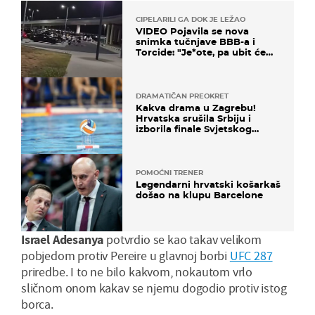
CIPELARILI GA DOK JE LEŽAO
VIDEO Pojavila se nova
snimka tučnjave BBB-a i
Torcide: "Je*ote, pa ubit će
ga!"
DRAMATIČAN PREOKRET
Kakva drama u Zagrebu!
Hrvatska srušila Srbiju i
izborila finale Svjetskog
prvenstva
POMOĆNI TRENER
Legendarni hrvatski košarkaš
došao na klupu Barcelone
Israel Adesanya
potvrdio se kao takav velikom
pobjedom protiv Pereire u glavnoj borbi
UFC 287
priredbe. I to ne bilo kakvom, nokautom vrlo
sličnom onom kakav se njemu dogodio protiv istog
borca.