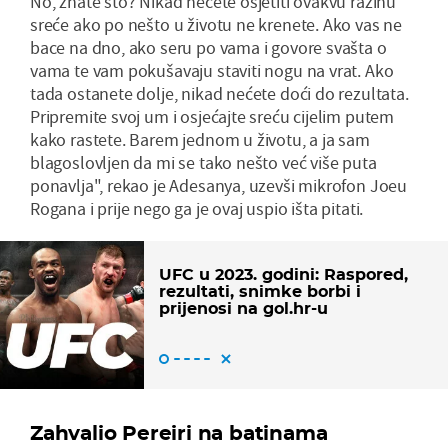
No, znate što? Nikad nećete osjetiti ovakvu razinu
sreće ako po nešto u životu ne krenete. Ako vas ne
bace na dno, ako seru po vama i govore svašta o
vama te vam pokušavaju staviti nogu na vrat. Ako
tada ostanete dolje, nikad nećete doći do rezultata.
Pripremite svoj um i osjećajte sreću cijelim putem
kako rastete. Barem jednom u životu, a ja sam
blagoslovljen da mi se tako nešto već više puta
ponavlja", rekao je Adesanya, uzevši mikrofon Joeu
Rogana i prije nego ga je ovaj uspio išta pitati.
UFC u 2023. godini: Raspored,
rezultati, snimke borbi i
prijenosi na gol.hr-u
Zahvalio Pereiri na batinama