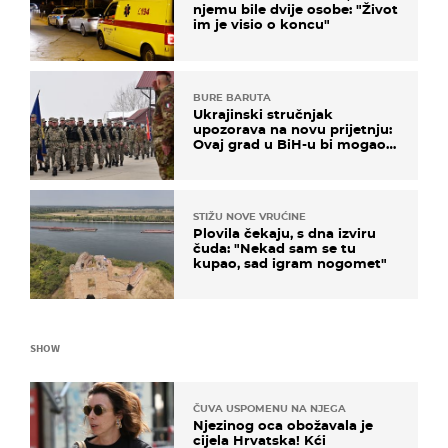
njemu bile dvije osobe: "Život
im je visio o koncu"
BURE BARUTA
Ukrajinski stručnjak
upozorava na novu prijetnju:
Ovaj grad u BiH-u bi mogao
biti žarište
STIŽU NOVE VRUĆINE
Plovila čekaju, s dna izviru
čuda: "Nekad sam se tu
kupao, sad igram nogomet"
SHOW
ČUVA USPOMENU NA NJEGA
Njezinog oca obožavala je
cijela Hrvatska! Kći