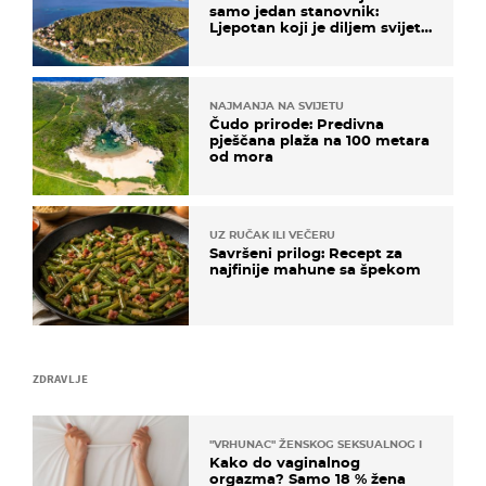
samo jedan stanovnik:
Ljepotan koji je diljem svijeta
poznat po svojem "bijelom
zlatu"
NAJMANJA NA SVIJETU
Čudo prirode: Predivna
pješčana plaža na 100 metara
od mora
UZ RUČAK ILI VEČERU
Savršeni prilog: Recept za
najfinije mahune sa špekom
ZDRAVLJE
"VRHUNAC" ŽENSKOG SEKSUALNOG ISKUSTVA
Kako do vaginalnog
orgazma? Samo 18 % žena