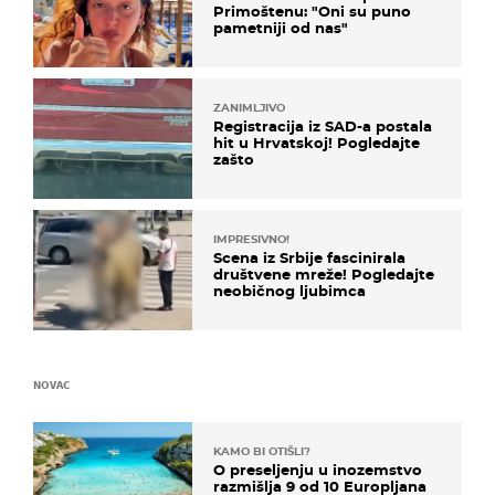
Primoštenu: "Oni su puno
pametniji od nas"
ZANIMLJIVO
Registracija iz SAD-a postala
hit u Hrvatskoj! Pogledajte
zašto
IMPRESIVNO!
Scena iz Srbije fascinirala
društvene mreže! Pogledajte
neobičnog ljubimca
NOVAC
KAMO BI OTIŠLI?
O preseljenju u inozemstvo
razmišlja 9 od 10 Europljana