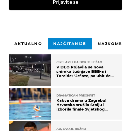
Prijavite se
AKTUALNO
NAJČITANIJE
NAJKOMENTI
CIPELARILI GA DOK JE LEŽAO
VIDEO Pojavila se nova
snimka tučnjave BBB-a i
Torcide: "Je*ote, pa ubit će
ga!"
DRAMATIČAN PREOKRET
Kakva drama u Zagrebu!
Hrvatska srušila Srbiju i
izborila finale Svjetskog
prvenstva
AU, OVO JE RUŽNO