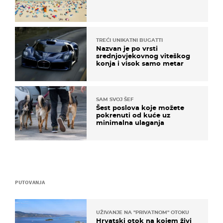
TREĆI UNIKATNI BUGATTI
Nazvan je po vrsti
srednjovjekovnog viteškog
konja i visok samo metar
SAM SVOJ ŠEF
Šest poslova koje možete
pokrenuti od kuće uz
minimalna ulaganja
PUTOVANJA
UŽIVANJE NA "PRIVATNOM" OTOKU
Hrvatski otok na kojem živi