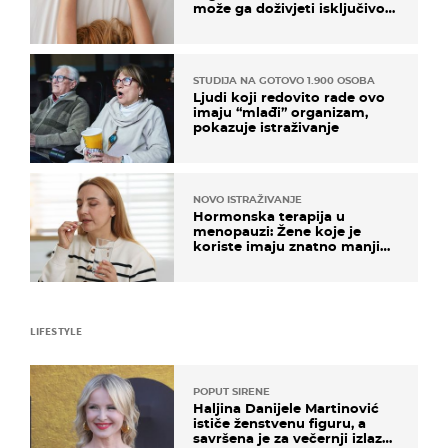
može ga doživjeti isključivo
na ovaj način
STUDIJA NA GOTOVO 1.900 OSOBA
Ljudi koji redovito rade ovo
imaju “mlađi” organizam,
pokazuje istraživanje
NOVO ISTRAŽIVANJE
Hormonska terapija u
menopauzi: Žene koje je
koriste imaju znatno manji
rizik od ovoga
LIFESTYLE
POPUT SIRENE
Haljina Danijele Martinović
ističe ženstvenu figuru, a
savršena je za večernji izlazak