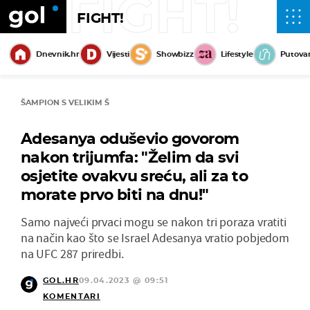
FIGHT!
FIGHT!
Dnevnik.hr
Vijesti
Showbizz
Lifestyle
Putova
ŠAMPION S VELIKIM Š
Adesanya oduševio govorom
nakon trijumfa: "Želim da svi
osjetite ovakvu sreću, ali za to
morate prvo biti na dnu!"
Samo najveći prvaci mogu se nakon tri poraza vratiti
na način kao što se Israel Adesanya vratio pobjedom
na UFC 287 priredbi.
GOL.HR
09.04.2023 @ 09:51
KOMENTARI