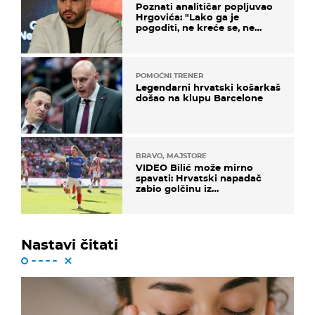
Poznati analitičar popljuvao
Hrgovića: "Lako ga je
pogoditi, ne kreće se, ne
koristi noge..."
POMOĆNI TRENER
Legendarni hrvatski košarkaš
došao na klupu Barcelone
BRAVO, MAJSTORE
VIDEO Bilić može mirno
spavati: Hrvatski napadač
zabio golčinu iz
dalekometnog voleja, ali je
ispao iz Carabao Cupa
Nastavi čitati