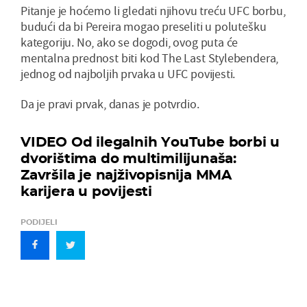
Pitanje je hoćemo li gledati njihovu treću UFC borbu,
budući da bi Pereira mogao preseliti u polutešku
kategoriju. No, ako se dogodi, ovog puta će
mentalna prednost biti kod The Last Stylebendera,
jednog od najboljih prvaka u UFC povijesti.
Da je pravi prvak, danas je potvrdio.
VIDEO Od ilegalnih YouTube borbi u
dvorištima do multimilijunaša:
Završila je najživopisnija MMA
karijera u povijesti
PODIJELI