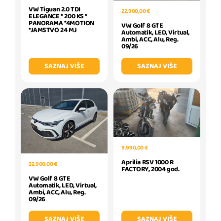
VW Tiguan 2.0 TDI
22.900,00 €
ELEGANCE * 200 KS *
PANORAMA *4MOTION
VW Golf 8 GTE
*JAMSTVO 24 MJ
Automatik, LED, Virtual,
Ambi, ACC, Alu, Reg.
09/26
SAZNAJ VIŠE
SAZNAJ VIŠE
9.990,00 €
Aprilia RSV 1000 R
22.900,00 €
FACTORY, 2004 god.
VW Golf 8 GTE
Automatik, LED, Virtual,
Ambi, ACC, Alu, Reg.
09/26
SAZNAJ VIŠE
SAZNAJ VIŠE