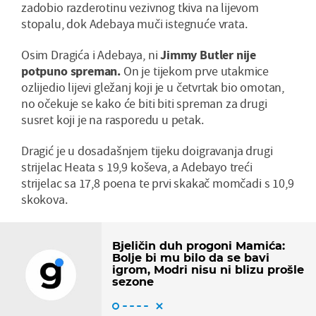
zadobio razderotinu vezivnog tkiva na lijevom
stopalu, dok Adebaya muči istegnuće vrata.
Osim Dragića i Adebaya, ni
Jimmy Butler nije
potpuno spreman.
On je tijekom prve utakmice
ozlijedio lijevi gležanj koji je u četvrtak bio omotan,
no očekuje se kako će biti biti spreman za drugi
susret koji je na rasporedu u petak.
Dragić je u dosadašnjem tijeku doigravanja drugi
strijelac Heata s 19,9 koševa, a Adebayo treći
strijelac sa 17,8 poena te prvi skakač momčadi s 10,9
skokova.
Bjeličin duh progoni Mamića:
Bolje bi mu bilo da se bavi
igrom, Modri nisu ni blizu prošle
sezone