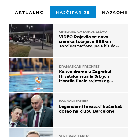
AKTUALNO
NAJČITANIJE
NAJKOMENTI
CIPELARILI GA DOK JE LEŽAO
VIDEO Pojavila se nova
snimka tučnjave BBB-a i
Torcide: "Je*ote, pa ubit će
ga!"
DRAMATIČAN PREOKRET
Kakva drama u Zagrebu!
Hrvatska srušila Srbiju i
izborila finale Svjetskog
prvenstva
POMOĆNI TRENER
Legendarni hrvatski košarkaš
došao na klupu Barcelone
STIŽE KAPETANU?