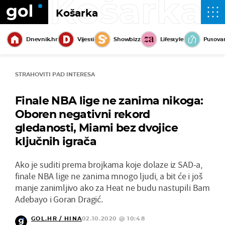
Košarka
Košarka
Dnevnik.hr
Vijesti
Showbizz
Lifestyle
Putova
STRAHOVITI PAD INTERESA
Finale NBA lige ne zanima nikoga:
Oboren negativni rekord
gledanosti, Miami bez dvojice
ključnih igrača
Ako je suditi prema brojkama koje dolaze iz SAD-a,
finale NBA lige ne zanima mnogo ljudi, a bit će i još
manje zanimljivo ako za Heat ne budu nastupili Bam
Adebayo i Goran Dragić.
GOL.HR / HINA
02.10.2020 @ 10:48