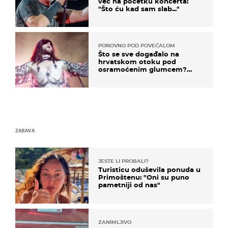
već na početku koncerta:
"Što ću kad sam slab..."
PONOVNO POD POVEĆALOM
Što se sve događalo na
hrvatskom otoku pod
osramoćenim glumcem?
Bizarni prizori i danas
izazivaju nevjericu
ZABAVA
JESTE LI PROBALI?
Turisticu oduševila ponuda u
Primoštenu: "Oni su puno
pametniji od nas"
ZANIMLJIVO