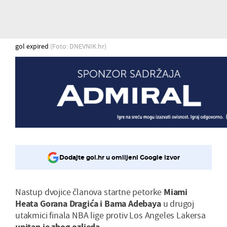
gol expired
(Foto: DNEVNIK.hr)
Dodajte gol.hr u omiljeni Google izvor
Nastup dvojice članova startne petorke
Miami
Heata Gorana Dragića i Bama Adebaya
u drugoj
utakmici finala NBA lige protiv Los Angeles Lakersa
upitan je zbog ozljeda
.