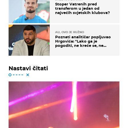
Stoper Vatrenih pred
transferom u jedan od
najvećih svjetskih klubova?
AU, OVO JE RUŽNO
Poznati analitičar popljuvao
Hrgovića: "Lako ga je
pogoditi, ne kreće se, ne
koristi noge..."
Nastavi čitati