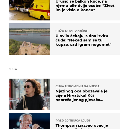
Urušio se balkon kuće, na
njemu bile dvije osobe: "Život
im je visio o koncu"
STIŽU NOVE VRUĆINE
Plovila čekaju, s dna izviru
čuda: "Nekad sam se tu
kupao, sad igram nogomet"
SHOW
ČUVA USPOMENU NA NJEGA
Njezinog oca obožavala je
cijela Hrvatska! Kći
neprežaljenog pjevača
projurila špicom na dva
kotača
PRED 20 TISUĆA LJUDI
Thompson izazvao ovacije