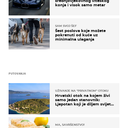
srednjovjekovnog viteškog
konja i visok samo metar
SAM SVOJ ŠEF
Šest poslova koje možete
pokrenuti od kuće uz
minimalna ulaganja
PUTOVANJA
UŽIVANJE NA "PRIVATNOM" OTOKU
Hrvatski otok na kojem živi
samo jedan stanovnik:
Ljepotan koji je diljem svijeta
poznat po svojem "bijelom
zlatu"
MA, SAVRŠENSTVO!