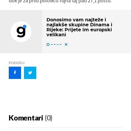
dok je za prvu polovicu rujna taj pad 27,1 posto.
Donosimo vam najteže i
najlakše skupine Dinama i
Rijeke: Prijete im europski
velikani
PODIJELI
Komentari
(0)