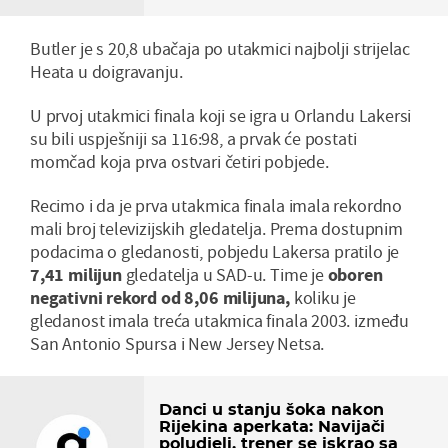
Butler je s 20,8 ubačaja po utakmici najbolji strijelac
Heata u doigravanju.
U prvoj utakmici finala koji se igra u Orlandu Lakersi
su bili uspješniji sa 116:98, a prvak će postati
momčad koja prva ostvari četiri pobjede.
Recimo i da je prva utakmica finala imala rekordno
mali broj televizijskih gledatelja. Prema dostupnim
podacima o gledanosti, pobjedu Lakersa pratilo je
7,41 milijun
gledatelja u SAD-u. Time je
oboren
negativni rekord od 8,06 milijuna,
koliku je
gledanost imala treća utakmica finala 2003. između
San Antonio Spursa i New Jersey Netsa.
Danci u stanju šoka nakon
Rijekina aperkata: Navijači
poludjeli, trener se iskrao sa