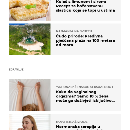
Kolač s limunom i sirom:
Recept za božanstvenu
slasticu koja se topi u ustima
NAJMANJA NA SVIJETU
Čudo prirode: Predivna
pješčana plaža na 100 metara
od mora
ZDRAVLJE
"VRHUNAC" ŽENSKOG SEKSUALNOG ISKUSTVA
Kako do vaginalnog
orgazma? Samo 18 % žena
može ga doživjeti isključivo
na ovaj način
NOVO ISTRAŽIVANJE
Hormonska terapija u