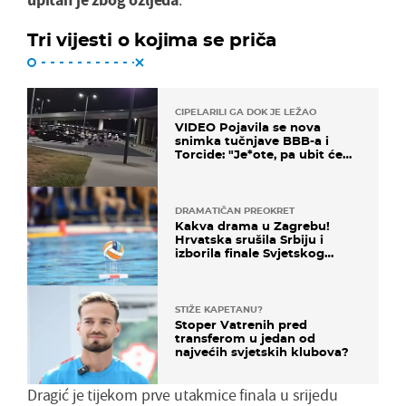
Tri vijesti o kojima se priča
CIPELARILI GA DOK JE LEŽAO
VIDEO Pojavila se nova
snimka tučnjave BBB-a i
Torcide: "Je*ote, pa ubit će
ga!"
DRAMATIČAN PREOKRET
Kakva drama u Zagrebu!
Hrvatska srušila Srbiju i
izborila finale Svjetskog
prvenstva
STIŽE KAPETANU?
Stoper Vatrenih pred
transferom u jedan od
najvećih svjetskih klubova?
Dragić je tijekom prve utakmice finala u srijedu