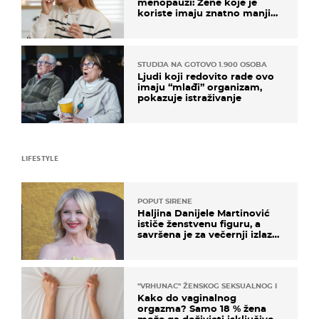
menopauzi: Žene koje je
koriste imaju znatno manji
rizik od ovoga
STUDIJA NA GOTOVO 1.900 OSOBA
Ljudi koji redovito rade ovo
imaju “mlađi” organizam,
pokazuje istraživanje
LIFESTYLE
POPUT SIRENE
Haljina Danijele Martinović
ističe ženstvenu figuru, a
savršena je za večernji izlazak
na moru
"VRHUNAC" ŽENSKOG SEKSUALNOG ISKUSTVA
Kako do vaginalnog
orgazma? Samo 18 % žena