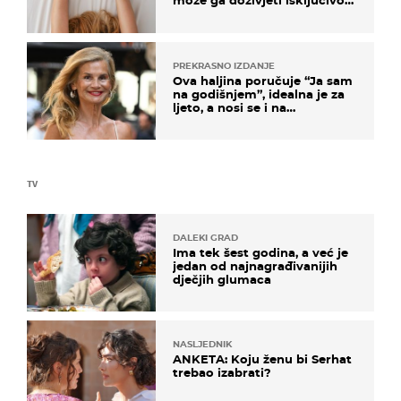
može ga doživjeti isključivo
na ovaj način
PREKRASNO IZDANJE
Ova haljina poručuje “Ja sam
na godišnjem”, idealna je za
ljeto, a nosi se i na
zagrebačkoj špici
TV
DALEKI GRAD
Ima tek šest godina, a već je
jedan od najnagrađivanijih
dječjih glumaca
NASLJEDNIK
ANKETA: Koju ženu bi Serhat
trebao izabrati?