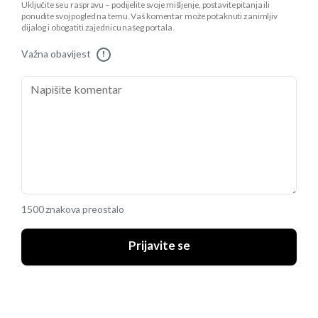
Uključite se u raspravu – podijelite svoje mišljenje, postavite pitanja ili
ponudite svoj pogled na temu. Vaš komentar može potaknuti zanimljiv
dijalog i obogatiti zajednicu našeg portala.
Važna obavijest
!
1500 znakova preostalo
Prijavite se