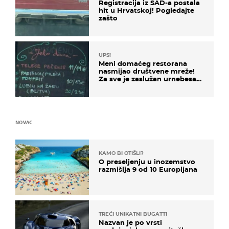
Registracija iz SAD-a postala
hit u Hrvatskoj! Pogledajte
zašto
UPS!
Meni domaćeg restorana
nasmijao društvene mreže!
Za sve je zaslužan urnebesan
naziv jela
NOVAC
KAMO BI OTIŠLI?
O preseljenju u inozemstvo
razmišlja 9 od 10 Europljana
TREĆI UNIKATNI BUGATTI
Nazvan je po vrsti