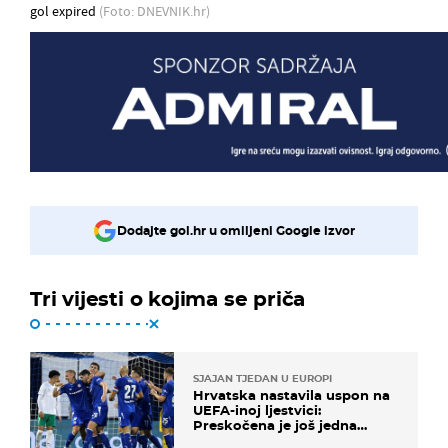
gol expired
(Foto: DNEVNIK.hr)
Dodajte gol.hr u omiljeni Google izvor
Tri vijesti o kojima se priča
SJAJAN TJEDAN U EUROPI
Hrvatska nastavila uspon na
UEFA-inoj ljestvici:
Preskočena je još jedna
država