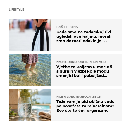
LIFESTYLE
BAŠ EFEKTNA
Kada smo na zadarskoj rivi
ugledali ovu haljinu, morali
smo doznati odakle je –
košta samo 18 eura
NAJSIGURNIJI OBLIK REKREACIJE
Vježbe za koljeno u moru: 5
sigurnih vježbi koje mogu
smanjiti bol i poboljšati
pokretljivost
NIJE UVIJEK NAJBOLJI IZBOR
Teže vam je piti običnu vodu
pa posežete za mineralnom?
Evo što to čini organizmu