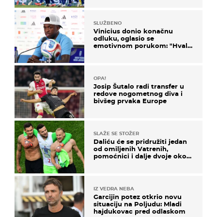
SLUŽBENO
Vinicius donio konačnu
odluku, oglasio se
emotivnom porukom: "Hvala
vam svima"
OPA!
Josip Šutalo radi transfer u
redove nogometnog diva i
bivšeg prvaka Europe
SLAŽE SE STOŽER
Daliću će se pridružiti jedan
od omiljenih Vatrenih,
pomoćnici i dalje dvoje oko
ponude
IZ VEDRA NEBA
Garcijin potez otkrio novu
situaciju na Poljudu: Mladi
hajdukovac pred odlaskom