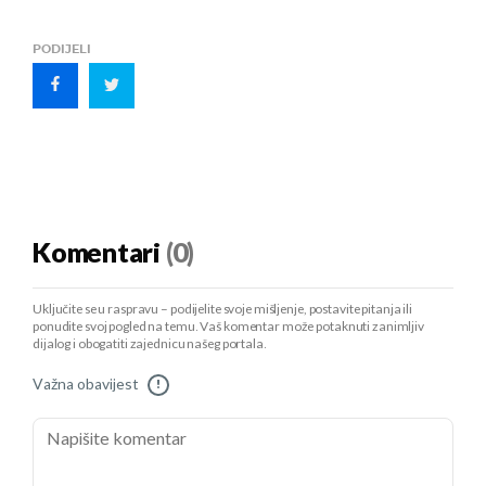
PODIJELI
Komentari
(0)
Uključite se u raspravu – podijelite svoje mišljenje, postavite pitanja ili
ponudite svoj pogled na temu. Vaš komentar može potaknuti zanimljiv
dijalog i obogatiti zajednicu našeg portala.
Važna obavijest
!