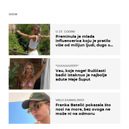
SHOW
U 27. GODINI
Preminula je mlada
influencerica koju je pratilo
više od milijun ljudi, dugo se
borila s opakom bolešću
"UUUUUUFFFF"
Vau, koje noge! Ružičasti
badić istaknuo je najbolje
adute Maje Šuput
VRLO ZANIMLJIVO!
Franka Batelić pokazala što
nosi na more, bez ovoga ne
može ni na odmoru