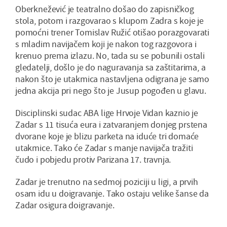
Oberknežević je teatralno došao do zapisničkog
stola, potom i razgovarao s klupom Zadra s koje je
pomoćni trener Tomislav Ružić otišao porazgovarati
s mladim navijačem koji je nakon tog razgovora i
krenuo prema izlazu. No, tada su se pobunili ostali
gledatelji, došlo je do naguravanja sa zaštitarima, a
nakon što je utakmica nastavljena odigrana je samo
jedna akcija pri nego što je Jusup pogođen u glavu.
Disciplinski sudac ABA lige Hrvoje Vidan kaznio je
Zadar s 11 tisuća eura i zatvaranjem donjeg prstena
dvorane koje je blizu parketa na iduće tri domaće
utakmice. Tako će Zadar s manje navijača tražiti
čudo i pobjedu protiv Parizana 17. travnja.
Zadar je trenutno na sedmoj poziciji u ligi, a prvih
osam idu u doigravanje. Tako ostaju velike šanse da
Zadar osigura doigravanje.