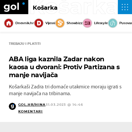
Košarka
Košarka
Dnevnik.hr
Vijesti
Showbizz
Lifestyle
Putova
TREBAJU I PLATITI
ABA liga kaznila Zadar nakon
kaosa u dvorani: Protiv Partizana s
manje navijača
Košarkaši Zadra tri domaće utakmice moraju igrati s
manje navijača na tribinama.
GOL.HR/HINA
31.03.2023 @ 14:46
KOMENTARI