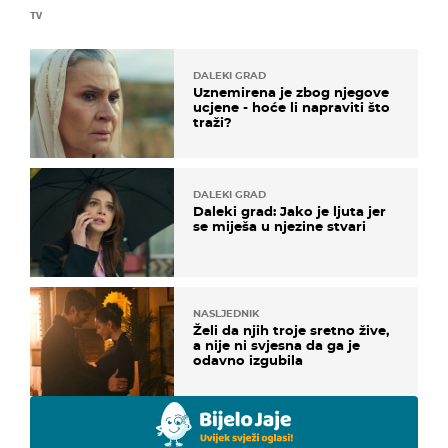
TV
DALEKI GRAD
Uznemirena je zbog njegove
ucjene - hoće li napraviti što
traži?
DALEKI GRAD
Daleki grad: Jako je ljuta jer
se miješa u njezine stvari
NASLJEDNIK
Želi da njih troje sretno žive,
a nije ni svjesna da ga je
odavno izgubila