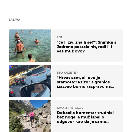
ZABAVA
LOL
"Je li živ, zna li se?": Snimka s
Jadrana postala hit, radi li i
vaš muž ovo?
ŠTO KAŽETE?
"Hrvat sam, ali ovo je
sramota": Prizor s granice
izazvao burnu raspravu na
društvenim mrežama
KAO IZ PIŠTOLJA
Dobacila komentar trudnici
bez noge, a muž ispalio
odgovor kao da je samo
čekao…