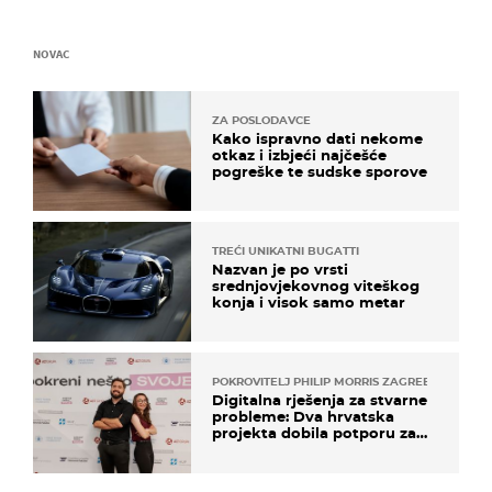
NOVAC
ZA POSLODAVCE
Kako ispravno dati nekome
otkaz i izbjeći najčešće
pogreške te sudske sporove
TREĆI UNIKATNI BUGATTI
Nazvan je po vrsti
srednjovjekovnog viteškog
konja i visok samo metar
POKROVITELJ PHILIP MORRIS ZAGREB
Digitalna rješenja za stvarne
probleme: Dva hrvatska
projekta dobila potporu za
razvoj