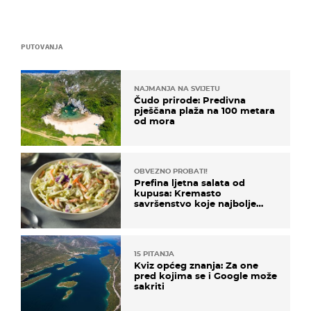
PUTOVANJA
NAJMANJA NA SVIJETU
Čudo prirode: Predivna
pješčana plaža na 100 metara
od mora
OBVEZNO PROBATI!
Prefina ljetna salata od
kupusa: Kremasto
savršenstvo koje najbolje
paše uz pečeno meso
15 PITANJA
Kviz općeg znanja: Za one
pred kojima se i Google može
sakriti