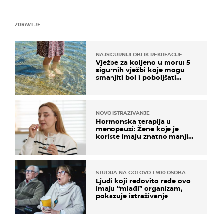
ZDRAVLJE
NAJSIGURNIJI OBLIK REKREACIJE
Vježbe za koljeno u moru: 5
sigurnih vježbi koje mogu
smanjiti bol i poboljšati
pokretljivost
NOVO ISTRAŽIVANJE
Hormonska terapija u
menopauzi: Žene koje je
koriste imaju znatno manji
rizik od ovoga
STUDIJA NA GOTOVO 1.900 OSOBA
Ljudi koji redovito rade ovo
imaju “mlađi” organizam,
pokazuje istraživanje