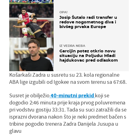
OPA!
Josip Šutalo radi transfer u
redove nogometnog diva i
bivšeg prvaka Europe
IZ VEDRA NEBA
Garcijin potez otkrio novu
situaciju na Poljudu: Mladi
hajdukovac pred odlaskom
Košarkaši Zadra u susretu su 23. kola regionalne
ABA lige izgubili od Igokee na svom terenu sa 67:68.
Susret je obilježio
40-minutni prekid
koji se
dogodio 2:46 minuta prije kraja prvog poluvremena
pri vodstvu gostiju 33:31. Tada su suci zatražili da se
isprazni dvorana nakon što je neki predmet bačen s
tribine pogodio trenera Zadra Danijela Jusupa u
glavu