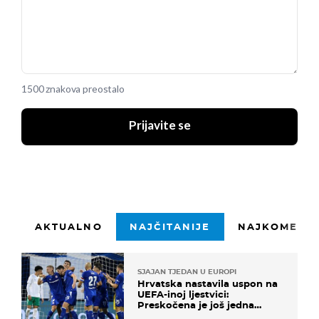
1500 znakova preostalo
Prijavite se
AKTUALNO
NAJČITANIJE
NAJKOMENTI
SJAJAN TJEDAN U EUROPI
Hrvatska nastavila uspon na
UEFA-inoj ljestvici:
Preskočena je još jedna
država