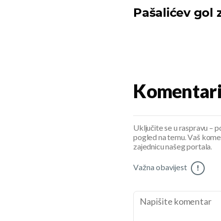
Pašalićev gol 
Komentar
Uključite se u raspravu – pod
pogled na temu. Vaš koment
zajednicu našeg portala.
Važna obavijest
!