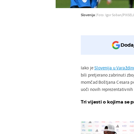
Slovenija
(Foto: Igor Soban/PIXSELL
Dodaj
Iako je
Slovenija u Varaždin
bili pretjerano zabrinuti z
momčad Boštjana Cesara pok
uoči novih reprezentativnih
Tri vijesti o kojima se p