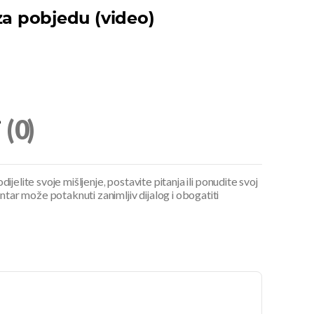
za pobjedu (video)
i
(0)
ijelite svoje mišljenje, postavite pitanja ili ponudite svoj
ar može potaknuti zanimljiv dijalog i obogatiti