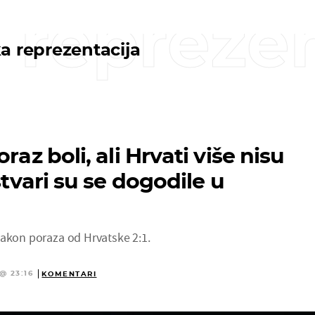
 reprezen
a reprezentacija
raz boli, ali Hrvati više nisu
 stvari su se dogodile u
nakon poraza od Hrvatske 2:1.
@ 23:16
KOMENTARI