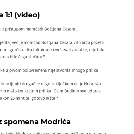
 1:1 (video)
bili pristupom momčadi Boštjana Cesara.
etila, već je momčad Boštjana Cesara vrlo brzo počela
om. Igrači su disciplinirano izvršavali zadatke, nije bilo
tanja bilo čega slučaju."
ka u prvom poluvremenu nije stvorila mnogo prilika.
ilo ocijeniti drugačije nego zaključkom da je Hrvatska
i vrlo malo konkretnih prilika. Osim Budimirova udarca
akon 25 minuta, gotovo ništa."
ez spomena Modrića
 ni Luku Modrića, koji je po njihovom mišljenju napravio