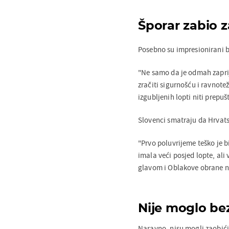
Šporar zabio za
Posebno su impresionirani 
"Ne samo da je odmah zaprij
zračiti sigurnošću i ravnotež
izgubljenih lopti niti prepuš
Slovenci smatraju da Hrvats
"Prvo poluvrijeme teško je b
imala veći posjed lopte, al
glavom i Oblakove obrane n
Nije moglo b
Naravno, nisu mogli zaobići