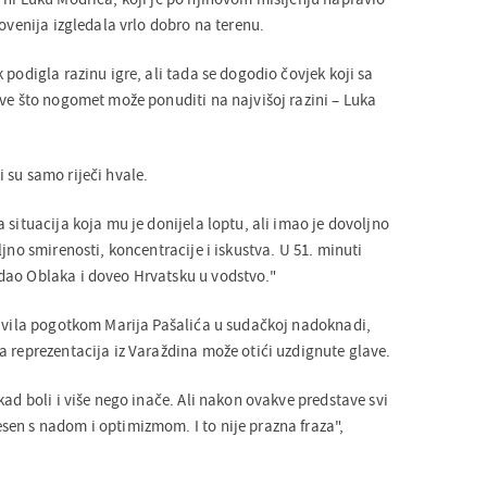
lovenija izgledala vrlo dobro na terenu.
 podigla razinu igre, ali tada se dogodio čovjek koji sa
sve što nogomet može ponuditi na najvišoj razini – Luka
 su samo riječi hvale.
 situacija koja mu je donijela loptu, ali imao je dovoljno
ljno smirenosti, koncentracije i iskustva. U 51. minuti
dao Oblaka i doveo Hrvatsku u vodstvo."
lavila pogotkom Marija Pašalića u sudačkoj nadoknadi,
a reprezentacija iz Varaždina može otići uzdignute glave.
kad boli i više nego inače. Ali nakon ovakve predstave svi
en s nadom i optimizmom. I to nije prazna fraza",