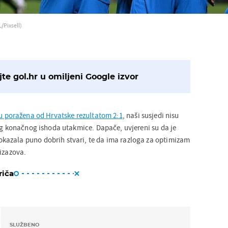
/Pixsell)
te gol.hr u omiljeni Google izvor
u poražena od Hrvatske rezultatom 2:1
, naši susjedi nisu
bog konačnog ishoda utakmice. Dapače, uvjereni su da je
azala puno dobrih stvari, te da ima razloga za optimizam
 izazova.
riča
SLUŽBENO