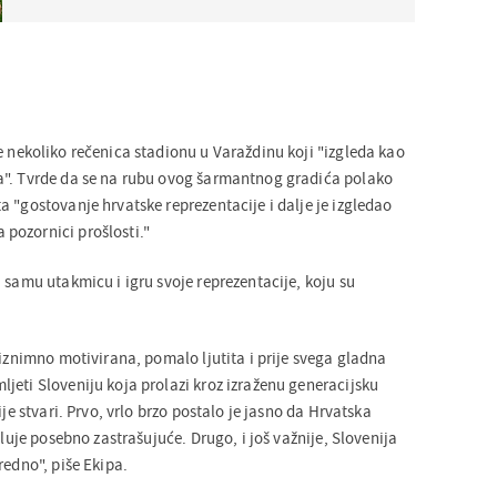
e nekoliko rečenica stadionu u Varaždinu koji "izgleda kao
a". Tvrde da se na rubu ovog šarmantnog gradića polako
 "gostovanje hrvatske reprezentacije i dalje je izgledao
pozornici prošlosti."
 samu utakmicu i igru svoje reprezentacije, koju su
 iznimno motivirana, pomalo ljutita i prije svega gladna
jeti Sloveniju koja prolazi kroz izraženu generacijsku
ije stvari. Prvo, vrlo brzo postalo je jasno da Hrvatska
eluje posebno zastrašujuće. Drugo, i još važnije, Slovenija
redno", piše Ekipa.