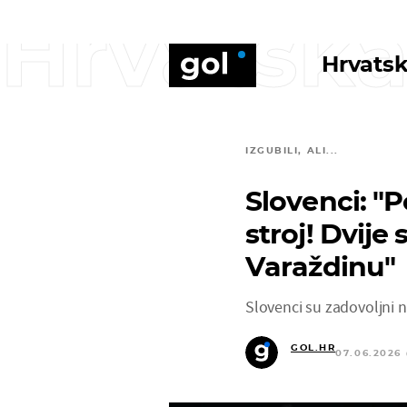
Hrvatska
Hrvatsk
IZGUBILI, ALI...
Slovenci: "Po
stroj! Dvije
Varaždinu"
Slovenci su zadovoljni 
GOL.HR
07.06.2026 