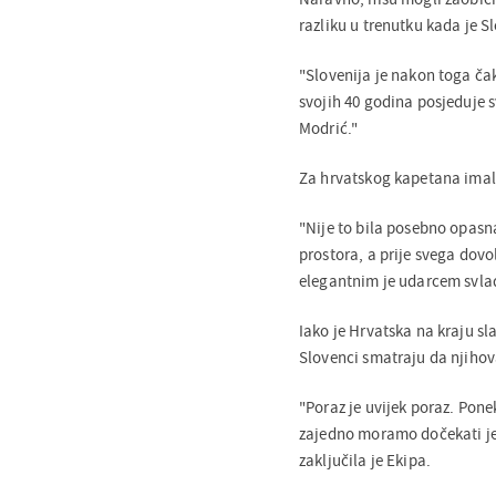
razliku u trenutku kada je S
"Slovenija je nakon toga čak
svojih 40 godina posjeduje 
Modrić."
Za hrvatskog kapetana imali
"Nije to bila posebno opasna
prostora, a prije svega dovo
elegantnim je udarcem svla
Iako je Hrvatska na kraju s
Slovenci smatraju da njihov
"Poraz je uvijek poraz. Pone
zajedno moramo dočekati jes
zaključila je Ekipa.