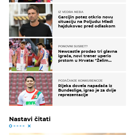
IZ VEDRA NEBA
Garcijin potez otkrio novu
situaciju na Poljudu: Mladi
hajdukovac pred odlaskom
PONOVNI SUSRET?
Newcastle prodao tri glavna
igrača, novi trener uperio
prstom u Hrvata: "Želim
njega!"
POJAČANJE KONKURENCIJE
Rijeka dovela napadača iz
Bundeslige, igrao je za dvije
reprezentacije
Nastavi čitati