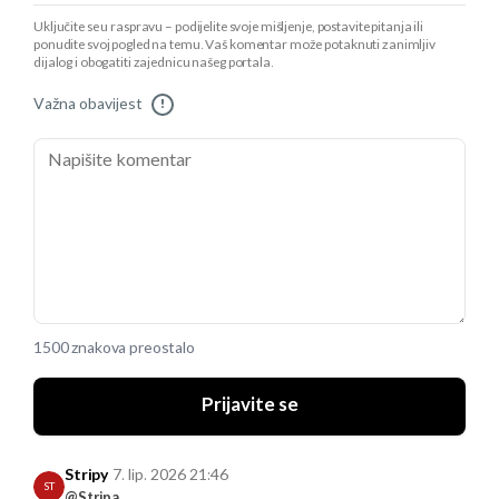
Uključite se u raspravu – podijelite svoje mišljenje, postavite pitanja ili
ponudite svoj pogled na temu. Vaš komentar može potaknuti zanimljiv
dijalog i obogatiti zajednicu našeg portala.
Važna obavijest
!
1500 znakova preostalo
Prijavite se
Stripy
7. lip. 2026 21:46
ST
@Stripa