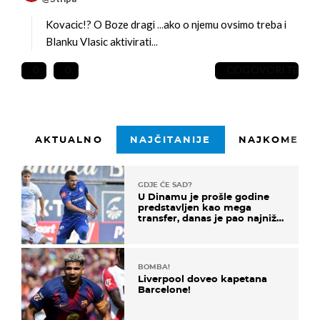
Kovacic!? O Boze dragi ...ako o njemu ovsimo treba i
Blanku Vlasic aktivirati...
0
0
ODGOVORITE
AKTUALNO
NAJČITANIJE
NAJKOMENTI
GDJE ĆE SAD?
U Dinamu je prošle godine
predstavljen kao mega
transfer, danas je pao najniže
u karijeri
BOMBA!
Liverpool doveo kapetana
Barcelone!