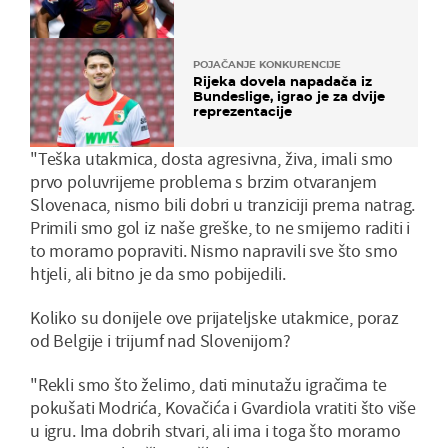
POJAČANJE KONKURENCIJE
Rijeka dovela napadača iz
Bundeslige, igrao je za dvije
reprezentacije
"Teška utakmica, dosta agresivna, živa, imali smo
prvo poluvrijeme problema s brzim otvaranjem
Slovenaca, nismo bili dobri u tranziciji prema natrag.
Primili smo gol iz naše greške, to ne smijemo raditi i
to moramo popraviti. Nismo napravili sve što smo
htjeli, ali bitno je da smo pobijedili.
Koliko su donijele ove prijateljske utakmice, poraz
od Belgije i trijumf nad Slovenijom?
"Rekli smo što želimo, dati minutažu igračima te
pokušati Modrića, Kovačića i Gvardiola vratiti što više
u igru. Ima dobrih stvari, ali ima i toga što moramo