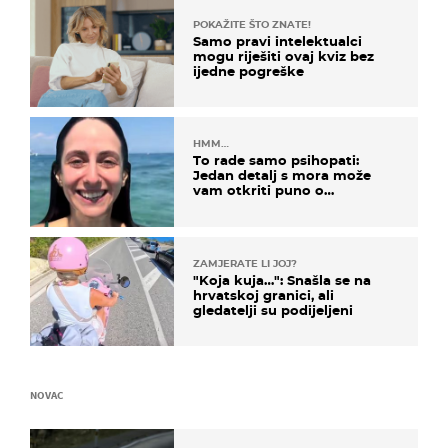
POKAŽITE ŠTO ZNATE!
Samo pravi intelektualci
mogu riješiti ovaj kviz bez
ijedne pogreške
HMM…
To rade samo psihopati:
Jedan detalj s mora može
vam otkriti puno o
prijateljima
ZAMJERATE LI JOJ?
"Koja kuja…": Snašla se na
hrvatskoj granici, ali
gledatelji su podijeljeni
NOVAC