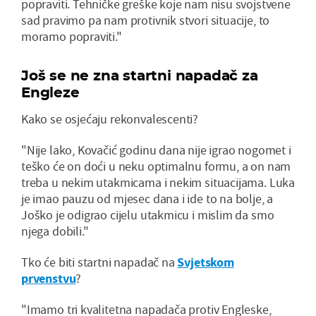
popraviti. Tehničke greške koje nam nisu svojstvene
sad pravimo pa nam protivnik stvori situacije, to
moramo popraviti."
Još se ne zna startni napadač za
Engleze
Kako se osjećaju rekonvalescenti?
"Nije lako, Kovačić godinu dana nije igrao nogomet i
teško će on doći u neku optimalnu formu, a on nam
treba u nekim utakmicama i nekim situacijama. Luka
je imao pauzu od mjesec dana i ide to na bolje, a
Joško je odigrao cijelu utakmicu i mislim da smo
njega dobili."
Tko će biti startni napadač na
Svjetskom
prvenstvu
?
"Imamo tri kvalitetna napadača protiv Engleske,