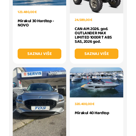
123.480,00 €
24.589,00 €
Mirakul 30 Hardtop -
NOVO
CAN-AM 2026. god.
OUTLANDER MAX
LIMITED 1000R T ABS
SAS, 2026 god.
SAZNAJ VIŠE
SAZNAJ VIŠE
320.400,00 €
Mirakul 40 Hardtop