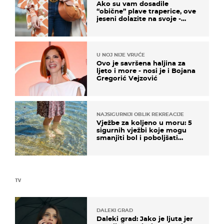
Ako su vam dosadile
“obične” plave traperice, ove
jeseni dolazite na svoje -
izdvajamo 15 hit modela
U NOJ NIJE VRUĆE
Ovo je savršena haljina za
ljeto i more - nosi je i Bojana
Gregorić Vejzović
NAJSIGURNIJI OBLIK REKREACIJE
Vježbe za koljeno u moru: 5
sigurnih vježbi koje mogu
smanjiti bol i poboljšati
pokretljivost
TV
DALEKI GRAD
Daleki grad: Jako je ljuta jer