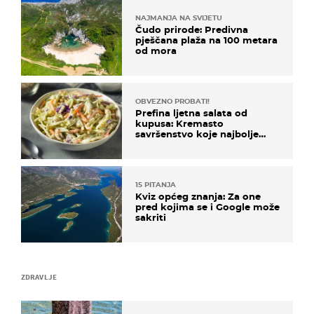
NAJMANJA NA SVIJETU
Čudo prirode: Predivna
pješčana plaža na 100 metara
od mora
OBVEZNO PROBATI!
Prefina ljetna salata od
kupusa: Kremasto
savršenstvo koje najbolje
paše uz pečeno meso
15 PITANJA
Kviz općeg znanja: Za one
pred kojima se i Google može
sakriti
ZDRAVLJE