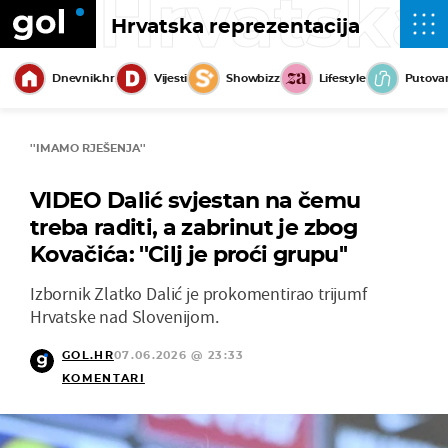
Hrvatska
Hrvatska reprezentacija
Dnevnik.hr
Vijesti
Showbizz
Lifestyle
Putova
''IMAMO RJEŠENJA''
VIDEO Dalić svjestan na čemu
treba raditi, a zabrinut je zbog
Kovačića: ''Cilj je proći grupu''
Izbornik Zlatko Dalić je prokomentirao trijumf
Hrvatske nad Slovenijom.
GOL.HR
07.06.2026 @ 23:33
KOMENTARI