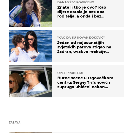
DANAS ŽIVI POVUČENO
Znate li tko je ovo? Kao
dijete ostala je bez oba
roditelja, a onda i bez
milijuna koje je trebala
naslijediti
"KAO DA SU NOVAK ĐOKOVIĆ"
Jedan od najpoznatijih
svjetskih parova stigao na
Jadran, ovakve reakcije
vjerojatno nisu očekivali
OPET PROBLEMI
Burne scene u trgovačkom
centru: Sergej Trifunović i
supruga uhićeni nakon
svađe!
ZABAVA