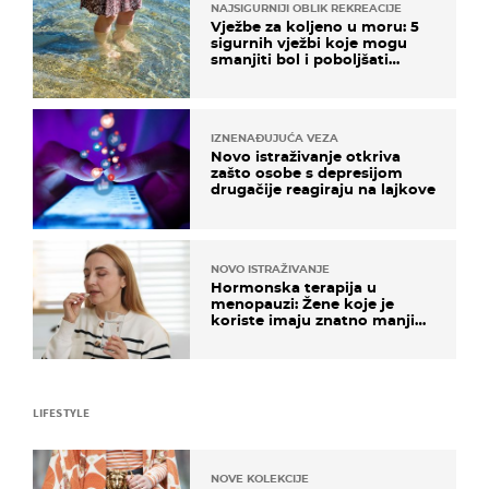
NAJSIGURNIJI OBLIK REKREACIJE
Vježbe za koljeno u moru: 5
sigurnih vježbi koje mogu
smanjiti bol i poboljšati
pokretljivost
IZNENAĐUJUĆA VEZA
Novo istraživanje otkriva
zašto osobe s depresijom
drugačije reagiraju na lajkove
NOVO ISTRAŽIVANJE
Hormonska terapija u
menopauzi: Žene koje je
koriste imaju znatno manji
rizik od ovoga
LIFESTYLE
NOVE KOLEKCIJE