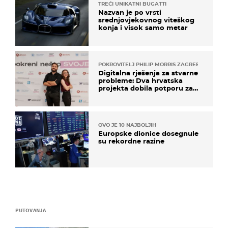
TREĆI UNIKATNI BUGATTI
Nazvan je po vrsti
srednjovjekovnog viteškog
konja i visok samo metar
POKROVITELJ PHILIP MORRIS ZAGREB
Digitalna rješenja za stvarne
probleme: Dva hrvatska
projekta dobila potporu za
razvoj
OVO JE 10 NAJBOLJIH
Europske dionice dosegnule
su rekordne razine
PUTOVANJA