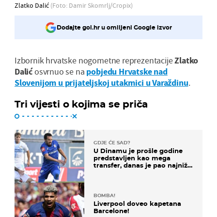
Zlatko Dalić
(Foto: Damir Skomrlj/Cropix)
Dodajte gol.hr u omiljeni Google izvor
Izbornik hrvatske nogometne reprezentacije
Zlatko
Dalić
osvrnuo se na
pobjedu Hrvatske nad
Slovenijom u prijateljskoj utakmici u Varaždinu
.
Tri vijesti o kojima se priča
GDJE ĆE SAD?
U Dinamu je prošle godine
predstavljen kao mega
transfer, danas je pao najniže
u karijeri
BOMBA!
Liverpool doveo kapetana
Barcelone!