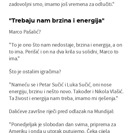
zadovoljni smo, imamo još vremena za odlučiti."
"Trebaju nam brzina i energija"
Marco Pašalić?
"To je ono što nam nedostaje, brzina i energija, a on
to ima. Perišić i on na dva krila su solidni, Marco to
ima."
Što je ostalim igračima?
"Nameću se i Petar Sučić i Luka Sučić, oni nose
energiju, brzinu i nešto novo. Također i Nikola Vlašić.
Ta živost i energija nam treba, imamo mi rješenja."
Dalićeve završne riječi pred odlazak na Mundijal:
"Ponedjeljak je slobodan dan svima, priprema za
Ameriku i onda u utorak putujemo. Čeka cijela