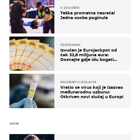
U ZAGORJU
Teška prometna nesreća!
Jedna osoba poginula
ČESTITAMO!
Izvučen je Eurojackpot od
čak 32,6 milijuna eura:
Doznajte gdje idu bogati
dobitci u Hrvatskoj
PACIJENT U IZOLACIJI
Vratio se virus koji je izazvao
međunarodnu uzbunu:
Otkriven novi slučaj u Europi
SHOW