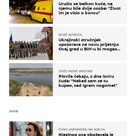
Urušio se balkon kuće, na
njemu bile dvije osobe: "Život
im je visio o koncu"
BURE BARUTA
Ukrajinski stručnjak
upozorava na novu prijetnju:
Ovaj grad u BiH-u bi mogao
biti žarište
STIŽU NOVE VRUĆINE
Plovila čekaju, s dna izviru
čuda: "Nekad sam se tu
kupao, sad igram nogomet"
SHOW
ČUVA USPOMENU NA NJEGA
Njezinog oca obožavala je