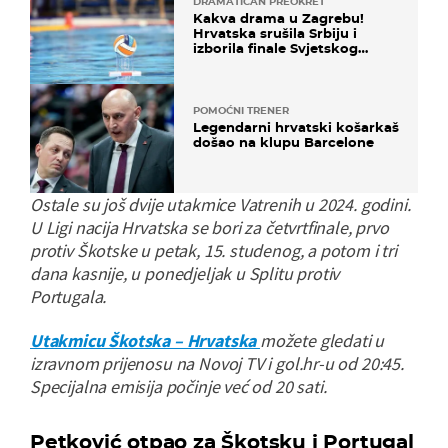
DRAMATIČAN PREOKRET
Kakva drama u Zagrebu!
Hrvatska srušila Srbiju i
izborila finale Svjetskog
prvenstva
POMOĆNI TRENER
Legendarni hrvatski košarkaš
došao na klupu Barcelone
Ostale su još dvije utakmice Vatrenih u 2024. godini.
U Ligi nacija Hrvatska se bori za četvrtfinale, prvo
protiv Škotske u petak, 15. studenog, a potom i tri
dana kasnije, u ponedjeljak u Splitu protiv
Portugala.
Utakmicu Škotska – Hrvatska
možete gledati u
izravnom prijenosu na Novoj TV i gol.hr-u od 20:45.
Specijalna emisija počinje već od 20 sati.
Petković otpao za Škotsku i Portugal