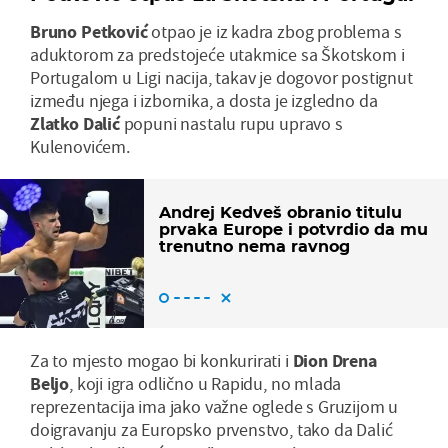
Bruno Petković
otpao je iz kadra zbog problema s
aduktorom za predstojeće utakmice sa Škotskom i
Portugalom u Ligi nacija, takav je dogovor postignut
između njega i izbornika, a dosta je izgledno da
Zlatko Dalić
popuni nastalu rupu upravo s
Kulenovićem.
Andrej Kedveš obranio titulu
prvaka Europe i potvrdio da mu
trenutno nema ravnog
Za to mjesto mogao bi konkurirati i
Dion Drena
Beljo
, koji igra odlično u Rapidu, no mlada
reprezentacija ima jako važne oglede s Gruzijom u
doigravanju za Europsko prvenstvo, tako da Dalić