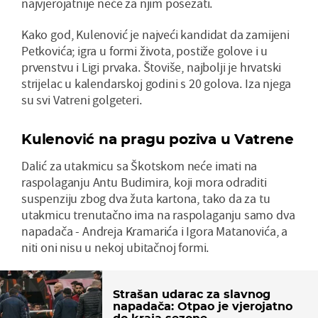
najvjerojatnije neće za njim posezati.
Kako god, Kulenović je najveći kandidat da zamijeni
Petkovića; igra u formi života, postiže golove i u
prvenstvu i Ligi prvaka. Štoviše, najbolji je hrvatski
strijelac u kalendarskoj godini s 20 golova. Iza njega
su svi Vatreni golgeteri.
Kulenović na pragu poziva u Vatrene
Dalić za utakmicu sa Škotskom neće imati na
raspolaganju Antu Budimira, koji mora odraditi
suspenziju zbog dva žuta kartona, tako da za tu
utakmicu trenutačno ima na raspolaganju samo dva
napadača - Andreja Kramarića i Igora Matanovića, a
niti oni nisu u nekoj ubitačnoj formi.
Strašan udarac za slavnog
napadača: Otpao je vjerojatno