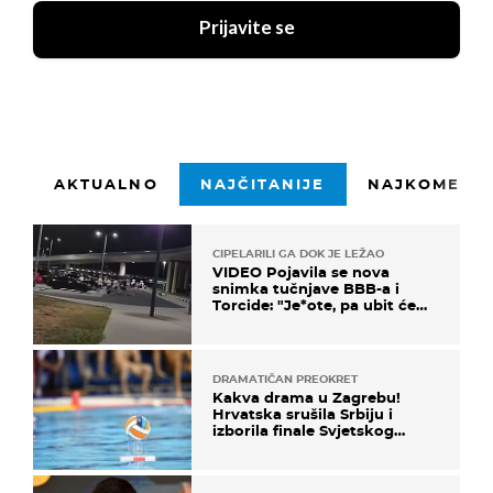
Prijavite se
AKTUALNO
NAJČITANIJE
NAJKOMENTI
CIPELARILI GA DOK JE LEŽAO
VIDEO Pojavila se nova
snimka tučnjave BBB-a i
Torcide: "Je*ote, pa ubit će
ga!"
DRAMATIČAN PREOKRET
Kakva drama u Zagrebu!
Hrvatska srušila Srbiju i
izborila finale Svjetskog
prvenstva