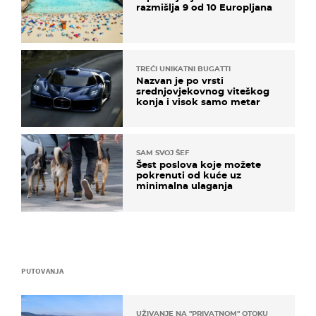
razmišlja 9 od 10 Europljana
TREĆI UNIKATNI BUGATTI
Nazvan je po vrsti
srednjovjekovnog viteškog
konja i visok samo metar
SAM SVOJ ŠEF
Šest poslova koje možete
pokrenuti od kuće uz
minimalna ulaganja
PUTOVANJA
UŽIVANJE NA "PRIVATNOM" OTOKU