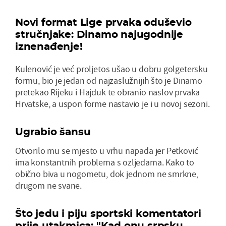
Novi format Lige prvaka oduševio
stručnjake: Dinamo najugodnije
iznenađenje!
Kulenović je već proljetos ušao u dobru golgetersku
formu, bio je jedan od najzaslužnijih što je Dinamo
pretekao Rijeku i Hajduk te obranio naslov prvaka
Hrvatske, a uspon forme nastavio je i u novoj sezoni.
Ugrabio šansu
Otvorilo mu se mjesto u vrhu napada jer Petković
ima konstantnih problema s ozljedama. Kako to
obično biva u nogometu, dok jednom ne smrkne,
drugom ne svane.
Što jedu i piju sportski komentatori
prije utakmica: "Kad onu srpsku