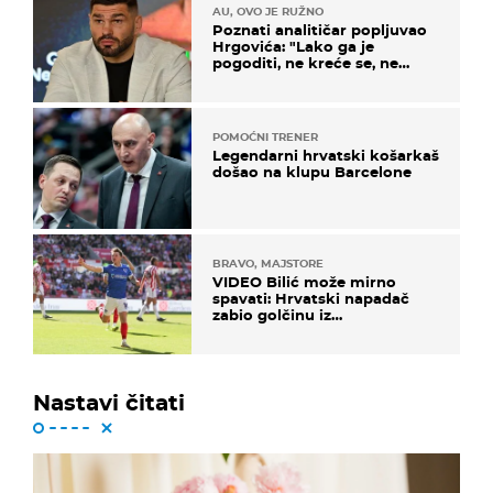
AU, OVO JE RUŽNO
Poznati analitičar popljuvao
Hrgovića: "Lako ga je
pogoditi, ne kreće se, ne
koristi noge..."
POMOĆNI TRENER
Legendarni hrvatski košarkaš
došao na klupu Barcelone
BRAVO, MAJSTORE
VIDEO Bilić može mirno
spavati: Hrvatski napadač
zabio golčinu iz
dalekometnog voleja, ali je
ispao iz Carabao Cupa
Nastavi čitati