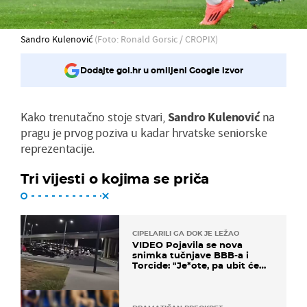
Sandro Kulenović
(Foto: Ronald Gorsic / CROPIX)
Dodajte gol.hr u omiljeni Google izvor
Kako trenutačno stoje stvari,
Sandro Kulenović
na
pragu je prvog poziva u kadar hrvatske seniorske
reprezentacije.
Tri vijesti o kojima se priča
CIPELARILI GA DOK JE LEŽAO
VIDEO Pojavila se nova
snimka tučnjave BBB-a i
Torcide: "Je*ote, pa ubit će
ga!"