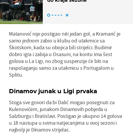
do kraja sezone
Matanović nije postigao niti jedan gol, a Kramarić je
samo jednom zabio u klubu od utakmice sa
Škotskom, kada su obojica bili strijelci. Budimir
dobro igra i zabija u Osasuni, na kontu ima šest
golova u La Ligi, no zbog suspenzije će biti na
raspolaganju samo za utakmicu s Portugalom u
Splitu.
Dinamov junak u Ligi prvaka
Stoga sve govori da bi Dalić mogao posegnuti za
Kulenovićem, junakom Dinamovih pobjeda u
Salzburgu i Bratislavi. Postigao je ukupno 14 golova
u 18 nastupa u svima natjecanjima u ovoj sezoni i
najbolji je Dinamov strijelac.