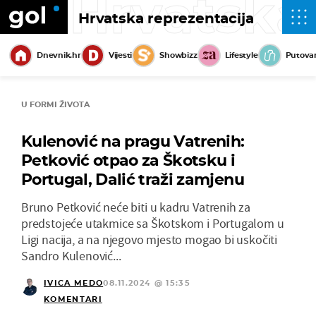
Hrvatska
Hrvatska reprezentacija
Dnevnik.hr
Vijesti
Showbizz
Lifestyle
Putova
U FORMI ŽIVOTA
Kulenović na pragu Vatrenih:
Petković otpao za Škotsku i
Portugal, Dalić traži zamjenu
Bruno Petković neće biti u kadru Vatrenih za
predstojeće utakmice sa Škotskom i Portugalom u
Ligi nacija, a na njegovo mjesto mogao bi uskočiti
Sandro Kulenović...
IVICA MEDO
08.11.2024 @ 15:35
KOMENTARI