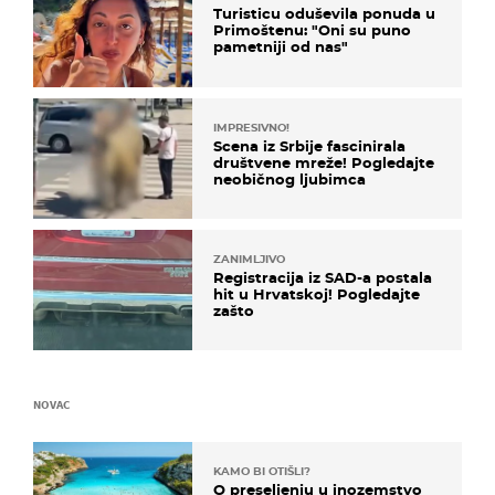
Turisticu oduševila ponuda u
Primoštenu: "Oni su puno
pametniji od nas"
IMPRESIVNO!
Scena iz Srbije fascinirala
društvene mreže! Pogledajte
neobičnog ljubimca
ZANIMLJIVO
Registracija iz SAD-a postala
hit u Hrvatskoj! Pogledajte
zašto
NOVAC
KAMO BI OTIŠLI?
O preseljenju u inozemstvo