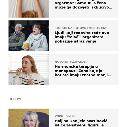
orgazma? Samo 18 % žena
može ga doživjeti isključivo
na ovaj način
STUDIJA NA GOTOVO 1.900 OSOBA
Ljudi koji redovito rade ovo
imaju “mlađi” organizam,
pokazuje istraživanje
NOVO ISTRAŽIVANJE
Hormonska terapija u
menopauzi: Žene koje je
koriste imaju znatno manji
rizik od ovoga
LIFESTYLE
POPUT SIRENE
Haljina Danijele Martinović
ističe ženstvenu figuru, a