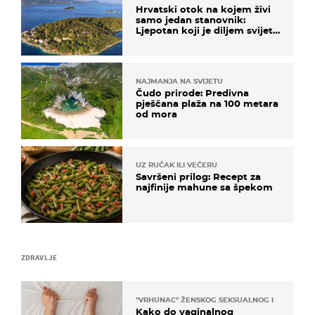
Hrvatski otok na kojem živi
samo jedan stanovnik:
Ljepotan koji je diljem svijeta
poznat po svojem "bijelom
zlatu"
NAJMANJA NA SVIJETU
Čudo prirode: Predivna
pješčana plaža na 100 metara
od mora
UZ RUČAK ILI VEČERU
Savršeni prilog: Recept za
najfinije mahune sa špekom
ZDRAVLJE
"VRHUNAC" ŽENSKOG SEKSUALNOG ISKUSTVA
Kako do vaginalnog