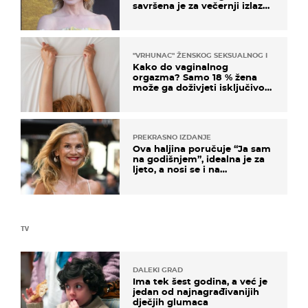
savršena je za večernji izlazak
na moru
"VRHUNAC" ŽENSKOG SEKSUALNOG ISKUSTVA
Kako do vaginalnog
orgazma? Samo 18 % žena
može ga doživjeti isključivo
na ovaj način
PREKRASNO IZDANJE
Ova haljina poručuje “Ja sam
na godišnjem”, idealna je za
ljeto, a nosi se i na
zagrebačkoj špici
TV
DALEKI GRAD
Ima tek šest godina, a već je
jedan od najnagrađivanijih
dječjih glumaca