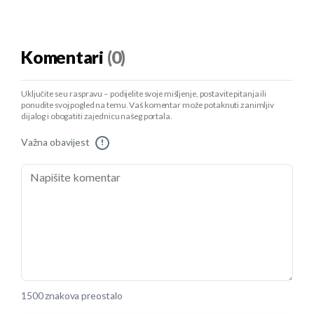
Komentari
(0)
Uključite se u raspravu – podijelite svoje mišljenje, postavite pitanja ili
ponudite svoj pogled na temu. Vaš komentar može potaknuti zanimljiv
dijalog i obogatiti zajednicu našeg portala.
Važna obavijest
!
1500 znakova preostalo