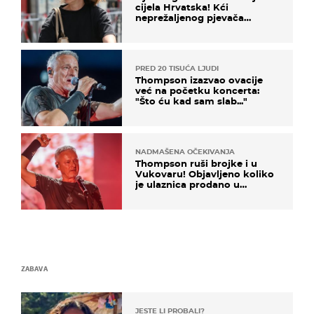
cijela Hrvatska! Kći
neprežaljenog pjevača
projurila špicom na dva
kotača
PRED 20 TISUĆA LJUDI
Thompson izazvao ovacije
već na početku koncerta:
"Što ću kad sam slab..."
NADMAŠENA OČEKIVANJA
Thompson ruši brojke i u
Vukovaru! Objavljeno koliko
je ulaznica prodano u
kratkom vremenu
ZABAVA
JESTE LI PROBALI?