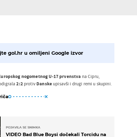
te gol.hr u omiljeni Google izvor
Europskog nogometnog U-17 prvenstva
na Cipru,
odigrala
2:2
protiv
Danske
upisavši i drugi remi u skupini.
riča
POJAVILA SE SNIMKA
VIDEO Bad Blue Boysi dočekali Torcidu na