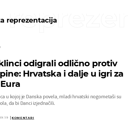
 reprezen
a reprezentacija
U
linci odigrali odlično protiv
pine: Hrvatska i dalje u igri za
 Eura
ica u kojoj je Danska povela, mladi hrvatski nogometaši su
ola, da bi Danci izjednačili.
19:19
KOMENTARI