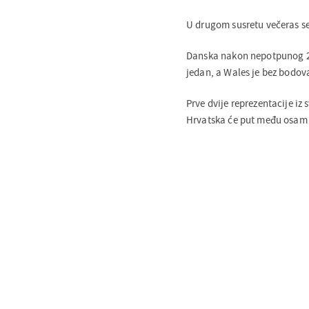
U drugom susretu večeras se 
Danska nakon nepotpunog 2. 
jedan, a Wales je bez bodov
Prve dvije reprezentacije iz 
Hrvatska će put među osam na