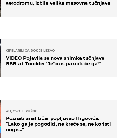
aerodromu, izbila velika masovna tučnjava
CIPELARILI GA DOK JE LEŽAO
VIDEO Pojavila se nova snimka tučnjave
BBB-a i Torcide: "Je*ote, pa ubit će ga!"
AU, OVO JE RUŽNO
Poznati analitičar popljuvao Hrgovića:
"Lako ga je pogoditi, ne kreće se, ne koristi
noge..."