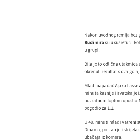
Nakon uvodnog remija bez go
Budimira
su u susretu 2. ko
u grupi.
Bila je to odlična utakmica
okrenuli rezultat s dva gola,
Mladi napadač Ajaxa Lasse A
minuta kasnije Hrvatska je 
povratnom loptom uposlio
pogodio za 1:1.
U 48. minuti mladi Vatreni s
Dinama, postao je i strijela
ubačaja iz kornera.