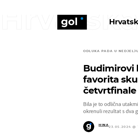
Hrvatska
Hrvatsk
ODLUKA PADA U NEDJELJ
Budimirovi k
favorita sku
četvrtfinale
Bila je to odlična utakm
okrenuli rezultat s dva g
HINA
23.05.2024 @ 