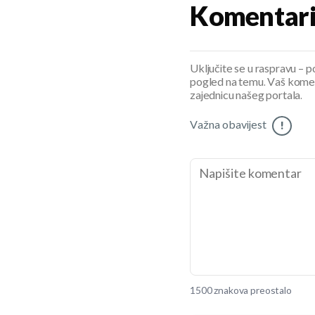
Komentar
Uključite se u raspravu – pod
pogled na temu. Vaš koment
zajednicu našeg portala.
Važna obavijest
!
1500 znakova preostalo