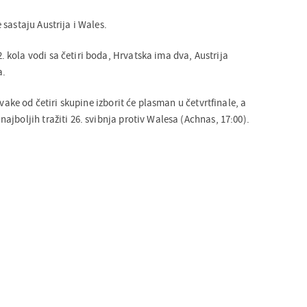
sastaju Austrija i Wales.
kola vodi sa četiri boda, Hrvatska ima dva, Austrija
a.
svake od četiri skupine izborit će plasman u četvrtfinale, a
jboljih tražiti 26. svibnja protiv Walesa (Achnas, 17:00).