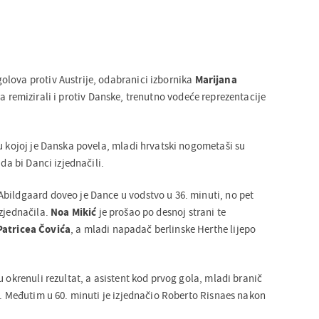
lova protiv Austrije, odabranici izbornika
Marijana
la remizirali i protiv Danske, trenutno vodeće reprezentacije
 u kojoj je Danska povela, mladi hrvatski nogometaši su
 da bi Danci izjednačili.
bildgaard doveo je Dance u vodstvo u 36. minuti, no pet
izjednačila.
Noa Mikić
je prošao po desnoj strani te
Patricea Čovića
, a mladi napadač berlinske Herthe lijepo
u okrenuli rezultat, a asistent kod prvog gola, mladi branič
c. Međutim u 60. minuti je izjednačio Roberto Risnaes nakon