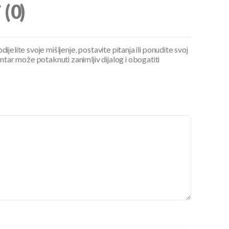
i
(0)
ijelite svoje mišljenje, postavite pitanja ili ponudite svoj
ar može potaknuti zanimljiv dijalog i obogatiti