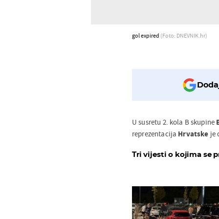
gol expired
(Foto: DNEVNIK.hr)
Dodaj
U susretu 2. kola B skupine
reprezentacija
Hrvatske
je 
Tri vijesti o kojima se p