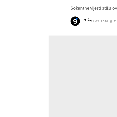
Šokantne vijesti stižu ovi
M.Č.
11.02.2018 @ 11