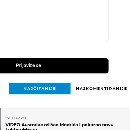
Prijavite se
NAJČITANIJE
NAJKOMENTIRANIJE
SVE OBJAVIO
VIDEO Australac ošišao Modrića i pokazao novu
Lukinu frizuru