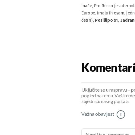
Inače, Pro Recco je vaterpo
Europe. Imaju ih osam, jedn
četiri),
Posillipo
tri,
Jadran 
Komentar
Uključite se u raspravu – pod
pogled na temu. Vaš koment
zajednicu našeg portala.
Važna obavijest
!