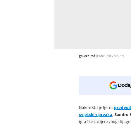
gol expired
(Foto: DNEVNIK.hr)
Dodaj
Nakon što je ljetos
predvodi
svjetskih prvaka
,
Sandro 
igračke karijere zbog dijag