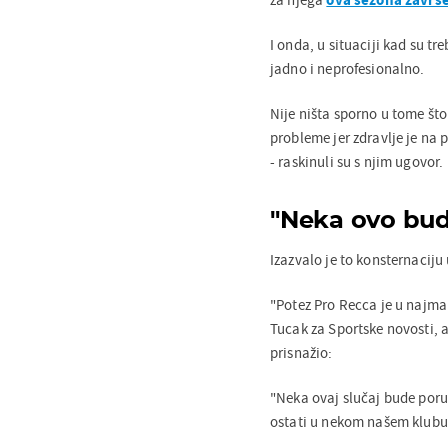
I onda, u situaciji kad su tr
jadno i neprofesionalno.
Nije ništa sporno u tome što
probleme jer zdravlje je na 
- raskinuli su s njim ugovor.
"Neka ovo bud
Izazvalo je to konsternaciju 
"Potez Pro Recca je u najman
Tucak za Sportske novosti, 
prisnažio:
"Neka ovaj slučaj bude poru
ostati u nekom našem klubu, 