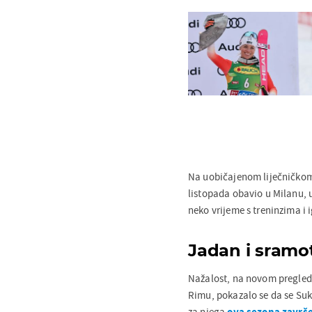
Na uobičajenom liječničkom
listopada obavio u Milanu, 
neko vrijeme s treninzima i 
Jadan i sramo
Nažalost, na novom pregled
Rimu, pokazalo se da se Suk
za njega
ova sezona završen