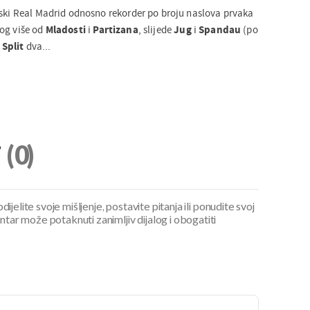
lski Real Madrid odnosno rekorder po broju naslova prvaka
og više od
Mladosti
i
Partizana
, slijede
Jug
i
Spandau
(po
Split
dva...
i
(0)
ijelite svoje mišljenje, postavite pitanja ili ponudite svoj
ar može potaknuti zanimljiv dijalog i obogatiti