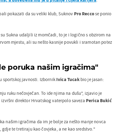
ebali pokazati da su veliki klub, Suknov
Pro Recco
se ponio
 su Sukna udaljili iz momčadi, to je i logično s obzirom na
prvom mjestu, ali su nešto kasnije povukli i sramotan potez
e poruka našim igračima"
u sportskoj javnosti. Izbornik
Ivica Tucak
bio je jasan:
ju ruku nečovječan. To ide njima na dušu", izjavio je
a izvršni direktor Hrvatskog vaterpolo saveza
Perica Bukić
ka našim igračima da im je bolje za nešto manje novca
gdje te tretiraju kao čovjeka, a ne kao sredstvo."