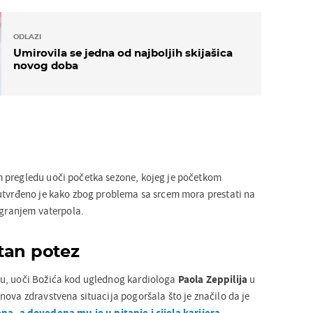
ODLAZI
Umirovila se jedna od najboljih skijašica
novog doba
 pregledu uoči početka sezone, kojeg je početkom
utvrđeno je kako zbog problema sa srcem mora prestati na
igranjem vaterpola.
tan potez
u, uoči Božića kod uglednog kardiologa
Paola Zeppilija
u
nova zdravstvena situacija pogoršala što je značilo da je
a, a dovedena mu je u pitanje i cijela karijera
.