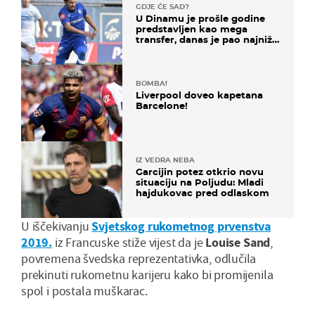
GDJE ĆE SAD?
U Dinamu je prošle godine
predstavljen kao mega
transfer, danas je pao najniže
u karijeri
BOMBA!
Liverpool doveo kapetana
Barcelone!
IZ VEDRA NEBA
Garcijin potez otkrio novu
situaciju na Poljudu: Mladi
hajdukovac pred odlaskom
U iščekivanju
Svjetskog rukometnog prvenstva
2019.
iz Francuske stiže vijest da je
Louise Sand
,
povremena švedska reprezentativka, odlučila
prekinuti rukometnu karijeru kako bi promijenila
spol i postala muškarac.