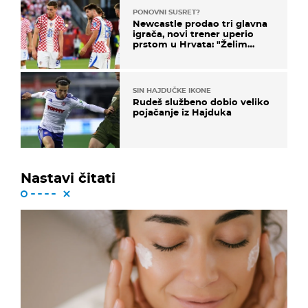
PONOVNI SUSRET?
Newcastle prodao tri glavna
igrača, novi trener uperio
prstom u Hrvata: "Želim
njega!"
SIN HAJDUČKE IKONE
Rudeš službeno dobio veliko
pojačanje iz Hajduka
Nastavi čitati