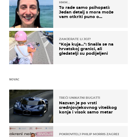
HMM…
To rade samo psihopati:
Jedan detalj s mora može
vam otkriti puno o
prijateljima
ZAMJERATE LI JOJ?
"Koja kuja…": Snašla se na
hrvatskoj granici, ali
gledatelji su podijeljeni
NOVAC
TREĆI UNIKATNI BUGATTI
Nazvan je po vrsti
srednjovjekovnog viteškog
konja i visok samo metar
POKROVITELJ PHILIP MORRIS ZAGREB