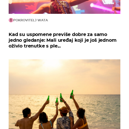
POKROVITELJ WATA
Kad su uspomene previše dobre za samo
jedno gledanje: Mali uređaj koji je još jednom
oživio trenutke s ple...