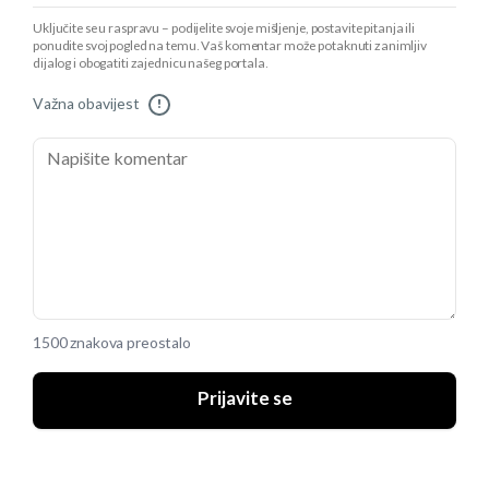
Uključite se u raspravu – podijelite svoje mišljenje, postavite pitanja ili
ponudite svoj pogled na temu. Vaš komentar može potaknuti zanimljiv
dijalog i obogatiti zajednicu našeg portala.
Važna obavijest
!
1500 znakova preostalo
Prijavite se