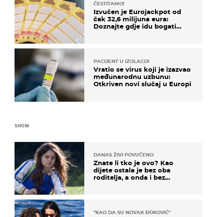
ČESTITAMO!
Izvučen je Eurojackpot od
čak 32,6 milijuna eura:
Doznajte gdje idu bogati
dobitci u Hrvatskoj
PACIJENT U IZOLACIJI
Vratio se virus koji je izazvao
međunarodnu uzbunu:
Otkriven novi slučaj u Europi
SHOW
DANAS ŽIVI POVUČENO
Znate li tko je ovo? Kao
dijete ostala je bez oba
roditelja, a onda i bez
milijuna koje je trebala
naslijediti
"KAO DA SU NOVAK ĐOKOVIĆ"