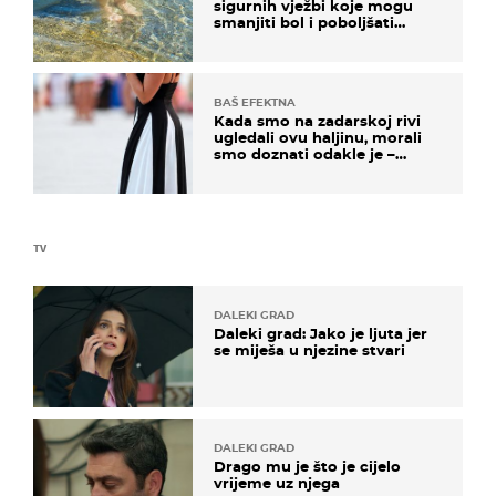
sigurnih vježbi koje mogu
smanjiti bol i poboljšati
pokretljivost
BAŠ EFEKTNA
Kada smo na zadarskoj rivi
ugledali ovu haljinu, morali
smo doznati odakle je –
košta samo 18 eura
TV
DALEKI GRAD
Daleki grad: Jako je ljuta jer
se miješa u njezine stvari
DALEKI GRAD
Drago mu je što je cijelo
vrijeme uz njega