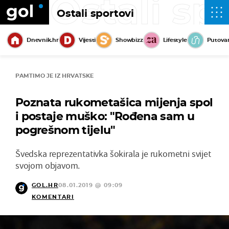
Ostali sp
Ostali sportovi
Dnevnik.hr
Vijesti
Showbizz
Lifestyle
Putova
PAMTIMO JE IZ HRVATSKE
Poznata rukometašica mijenja spol
i postaje muško: "Rođena sam u
pogrešnom tijelu"
Švedska reprezentativka šokirala je rukometni svijet
svojom objavom.
GOL.HR
08.01.2019 @ 09:09
KOMENTARI