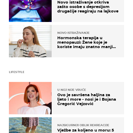
Novo istraživanje otkriva
zašto osobe s depresijom
drugačije reagiraju na lajkove
NOVO ISTRAŽIVANJE
Hormonska terapija u
menopauzi: Žene koje je
koriste imaju znatno manji
rizik od ovoga
LIFESTYLE
U NOJ NIJE VRUĆE
Ovo je savršena haljina za
ljeto i more - nosi je i Bojana
Gregorić Vejzović
NAJSIGURNIJI OBLIK REKREACIJE
Vježbe za koljeno u moru: 5