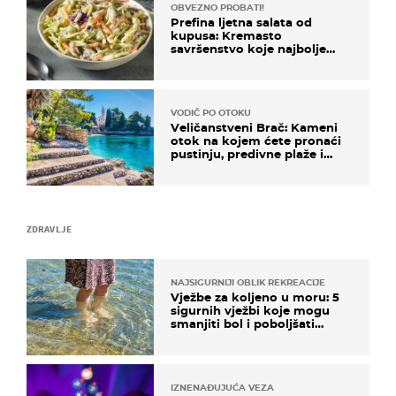
OBVEZNO PROBATI!
Prefina ljetna salata od
kupusa: Kremasto
savršenstvo koje najbolje
paše uz pečeno meso
VODIČ PO OTOKU
Veličanstveni Brač: Kameni
otok na kojem ćete pronaći
pustinju, predivne plaže i
uzbudljivu hranu
ZDRAVLJE
NAJSIGURNIJI OBLIK REKREACIJE
Vježbe za koljeno u moru: 5
sigurnih vježbi koje mogu
smanjiti bol i poboljšati
pokretljivost
IZNENAĐUJUĆA VEZA