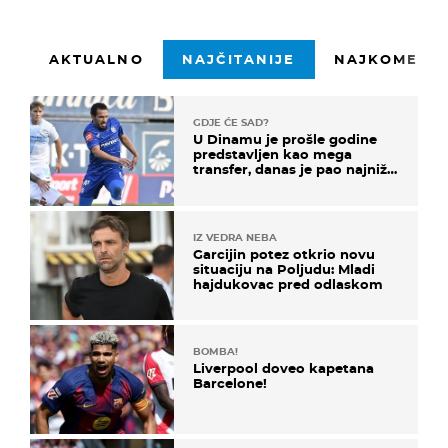
AKTUALNO
NAJČITANIJE
NAJKOMENTI
GDJE ĆE SAD?
U Dinamu je prošle godine
predstavljen kao mega
transfer, danas je pao najniže
u karijeri
IZ VEDRA NEBA
Garcijin potez otkrio novu
situaciju na Poljudu: Mladi
hajdukovac pred odlaskom
BOMBA!
Liverpool doveo kapetana
Barcelone!