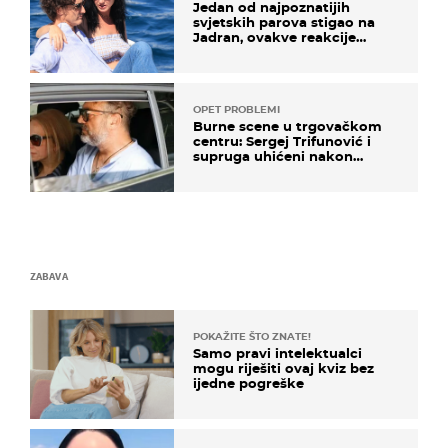
Jedan od najpoznatijih
svjetskih parova stigao na
Jadran, ovakve reakcije
vjerojatno nisu očekivali
OPET PROBLEMI
Burne scene u trgovačkom
centru: Sergej Trifunović i
supruga uhićeni nakon
svađe!
ZABAVA
POKAŽITE ŠTO ZNATE!
Samo pravi intelektualci
mogu riješiti ovaj kviz bez
ijedne pogreške