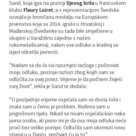
Sand, koja igra na poziciji
lijevog krila
u francuskom
klubu
Fleury Loiret
, a s reprezentacijom Švedske
osvojila je brončanu medalju na Europskom
prvenstvu koje se 2014. igralo u Hrvatskoj i
Mađarskoj (Šveđanke su tada bile smještene u
skupini u Varaždinu zajedno s našim
rukometašicama), nakon ove odluke u kratkoj se
izjavi obratila javnosti.
"Nadam se da će svi razumjeti razloge i poštovati
moju odluku, postoje razlozi zbog kojih sam se
odlučila za ovaj potez. Vrijeme je da počnem živjeti
svoj život", rekla je Sand te dodala:
"U posljednje vrijeme osjećala sam se dosta loše i
znala sam u čemu je problem. Rođena sam u
pogrešnom tijelu. Nikad se nisam osjećala kao neka
javna osoba, ali jasno mi je da ova moja odluka neće
proći bez velike pompe. Odlučila sam okrenuti novu
stranicu u životu, preživjet ću ja to."