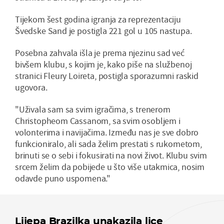
Tijekom šest godina igranja za reprezentaciju
Švedske Sand je postigla 221 gol u 105 nastupa.
Posebna zahvala išla je prema njezinu sad već
bivšem klubu, s kojim je, kako piše na službenoj
stranici Fleury Loireta, postigla sporazumni raskid
ugovora.
"Uživala sam sa svim igračima, s trenerom
Christopheom Cassanom, sa svim osobljem i
volonterima i navijačima. Između nas je sve dobro
funkcioniralo, ali sada želim prestati s rukometom,
brinuti se o sebi i fokusirati na novi život. Klubu svim
srcem želim da pobijede u što više utakmica, nosim
odavde puno uspomena."
Lijepa Brazilka unakazila lice