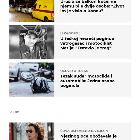
Urušio se balkon kuće, na
njemu bile dvije osobe: "Život
im je visio o koncu"
U ZAGORJU
U teškoj nesreći poginuo
vatrogasac i motociklst
Matija: "Ostavio je trag"
OČEVID U TIJEKU
Težak sudar motocikla i
automobila: Jedna osoba
poginula
SHOW
ČUVA USPOMENU NA NJEGA
Njezinog oca obožavala je