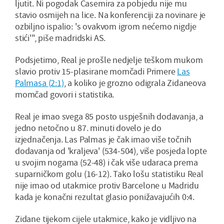
ljutit. Ni pogodak Casemira za pobjedu nije mu
stavio osmijeh na lice. Na konferenciji za novinare je
ozbiljno ispalio: 's ovakvom igrom nećemo nigdje
stići'", piše madridski AS.
Podsjetimo, Real je prošle nedjelje teškom mukom
slavio protiv 15-plasirane momčadi Primere
Las
Palmasa (2:1)
, a koliko je grozno odigrala Zidaneova
momčad govori i statistika.
Real je imao svega 85 posto uspješnih dodavanja, a
jedno netočno u 87. minuti dovelo je do
izjednačenja. Las Palmas je čak imao više točnih
dodavanja od 'kraljeva' (534-504), više posjeda lopte
u svojim nogama (52-48) i čak više udaraca prema
suparničkom golu (16-12). Tako lošu statistiku Real
nije imao od utakmice protiv Barcelone u Madridu
kada je konačni rezultat glasio ponižavajućih 0:4.
Zidane tijekom cijele utakmice, kako je vidljivo na