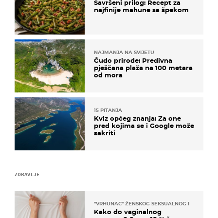
Savršeni prilog: Recept za
najfinije mahune sa špekom
NAJMANJA NA SVIJETU
Čudo prirode: Predivna
pješčana plaža na 100 metara
od mora
15 PITANJA
Kviz općeg znanja: Za one
pred kojima se i Google može
sakriti
ZDRAVLJE
"VRHUNAC" ŽENSKOG SEKSUALNOG ISKUSTVA
Kako do vaginalnog