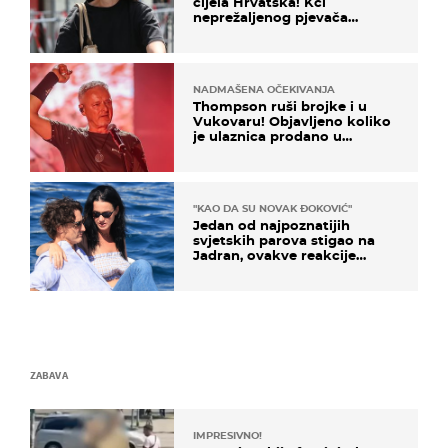
cijela Hrvatska! Kći
neprežaljenog pjevača
projurila špicom na dva
kotača
NADMAŠENA OČEKIVANJA
Thompson ruši brojke i u
Vukovaru! Objavljeno koliko
je ulaznica prodano u
kratkom vremenu
"KAO DA SU NOVAK ĐOKOVIĆ"
Jedan od najpoznatijih
svjetskih parova stigao na
Jadran, ovakve reakcije
vjerojatno nisu očekivali
ZABAVA
IMPRESIVNO!