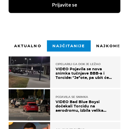
Prijavite se
AKTUALNO
NAJČITANIJE
NAJKOMENTI
CIPELARILI GA DOK JE LEŽAO
VIDEO Pojavila se nova
snimka tučnjave BBB-a i
Torcide: "Je*ote, pa ubit će
ga!"
POJAVILA SE SNIMKA
VIDEO Bad Blue Boysi
dočekali Torcidu na
aerodromu, izbila velika
masovna tučnjava