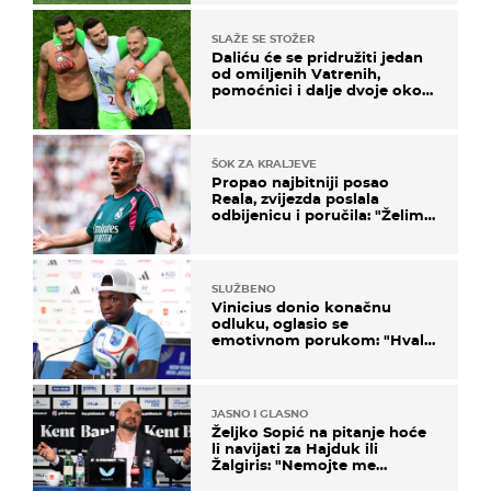
SLAŽE SE STOŽER
Daliću će se pridružiti jedan
od omiljenih Vatrenih,
pomoćnici i dalje dvoje oko
ponude
ŠOK ZA KRALJEVE
Propao najbitniji posao
Reala, zvijezda poslala
odbijenicu i poručila: "Želim
u Barcelonu"
SLUŽBENO
Vinicius donio konačnu
odluku, oglasio se
emotivnom porukom: "Hvala
vam svima"
JASNO I GLASNO
Željko Sopić na pitanje hoće
li navijati za Hajduk ili
Žalgiris: "Nemojte me
vrijeđati"