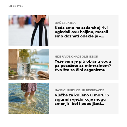
LIFESTYLE
BAŠ EFEKTNA
Kada smo na zadarskoj rivi
ugledali ovu haljinu, morali
smo doznati odakle je –
košta samo 18 eura
NIJE UVIJEK NAJBOLJI IZBOR
Teže vam je piti običnu vodu
pa posežete za mineralnom?
Evo što to čini organizmu
NAJSIGURNIJI OBLIK REKREACIJE
Vježbe za koljeno u moru: 5
sigurnih vježbi koje mogu
smanjiti bol i poboljšati
pokretljivost