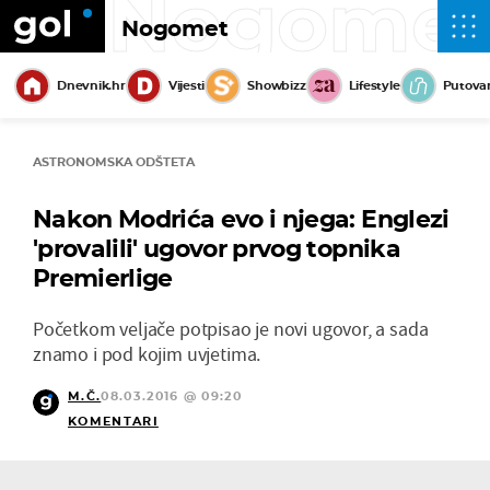
Nogome
Nogomet
Dnevnik.hr
Vijesti
Showbizz
Lifestyle
Putova
ASTRONOMSKA ODŠTETA
Nakon Modrića evo i njega: Englezi
'provalili' ugovor prvog topnika
Premierlige
Početkom veljače potpisao je novi ugovor, a sada
znamo i pod kojim uvjetima.
M.Č.
08.03.2016 @ 09:20
KOMENTARI