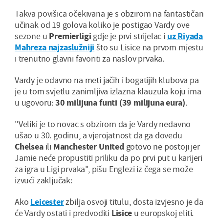
Takva povišica očekivana je s obzirom na fantastičan
učinak od 19 golova koliko je postigao Vardy ove
sezone u
Premierligi
gdje je prvi strijelac i
uz Riyada
Mahreza najzaslužniji
što su Lisice na prvom mjestu
i trenutno glavni favoriti za naslov prvaka.
Vardy je odavno na meti jačih i bogatijih klubova pa
je u tom svjetlu zanimljiva izlazna klauzula koju ima
u ugovoru:
30 milijuna funti (39 milijuna eura)
.
"Veliki je to novac s obzirom da je Vardy nedavno
ušao u 30. godinu, a vjerojatnost da ga dovedu
Chelsea
ili
Manchester United
gotovo ne postoji jer
Jamie neće propustiti priliku da po prvi put u karijeri
za igra u Ligi prvaka", pišu Englezi iz čega se može
izvući zaključak:
Ako
Leicester
zbilja osvoji titulu, dosta izvjesno je da
će Vardy ostati i predvoditi
Lisice
u europskoj eliti.