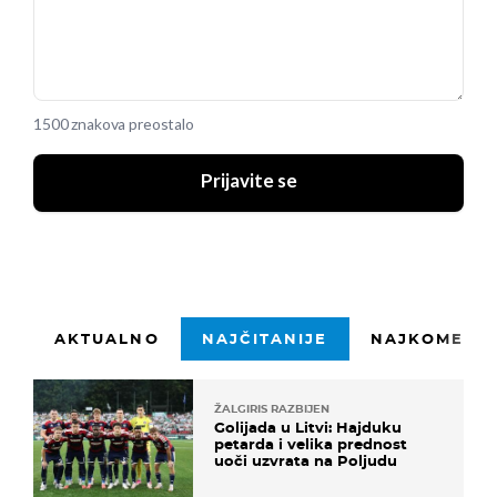
1500 znakova preostalo
Prijavite se
AKTUALNO
NAJČITANIJE
NAJKOMENTI
ŽALGIRIS RAZBIJEN
Golijada u Litvi: Hajduku
petarda i velika prednost
uoči uzvrata na Poljudu