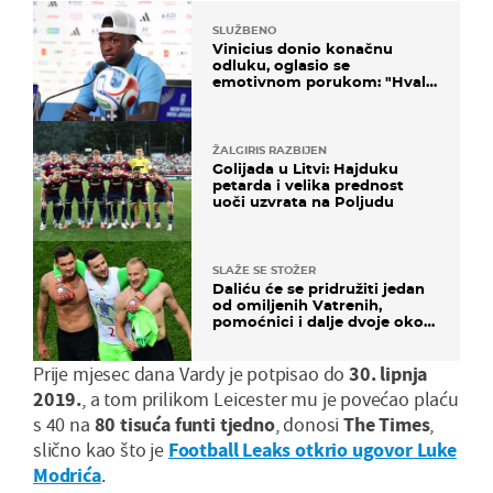
SLUŽBENO
Vinicius donio konačnu
odluku, oglasio se
emotivnom porukom: "Hvala
vam svima"
ŽALGIRIS RAZBIJEN
Golijada u Litvi: Hajduku
petarda i velika prednost
uoči uzvrata na Poljudu
SLAŽE SE STOŽER
Daliću će se pridružiti jedan
od omiljenih Vatrenih,
pomoćnici i dalje dvoje oko
ponude
Prije mjesec dana Vardy je potpisao do
30. lipnja
2019.
, a tom prilikom Leicester mu je povećao plaću
s 40 na
80 tisuća funti tjedno
, donosi
The Times
,
slično kao što je
Football Leaks otkrio ugovor Luke
Modrića
.