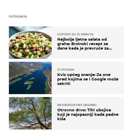
PUTOVANJA
GOTOVO ZA 15 MINUTA
Najbolja ljetna salata od
graha: Brzinski recept za
dane kada je prevruće za
kuhanje
15 PITANJA
Kviz općeg znanja: Za one
pred kojima se i Google može
sakriti
NEVJEROJATNO OPASNO
Otrovno drvo: Tihi ubojica
koji je najopasniji kada padne
kiša