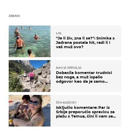
ZABAVA
LOL
"Je li živ, zna li se?": Snimka s
Jadrana postala hit, radi li i
vaš muž ovo?
KAO IZ PIŠTOLJA
Dobacila komentar trudnici
bez noge, a muž ispalio
odgovor kao da je samo
čekao…
ŠTO KAŽETE?
Isključio komentare: Par iz
Srbije preporučio spravicu za
plažu s Temua, čini li vam se
ovo sigurnim?