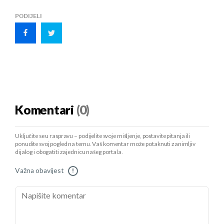
PODIJELI
Komentari
(0)
Uključite se u raspravu – podijelite svoje mišljenje, postavite pitanja ili
ponudite svoj pogled na temu. Vaš komentar može potaknuti zanimljiv
dijalog i obogatiti zajednicu našeg portala.
Važna obavijest
!