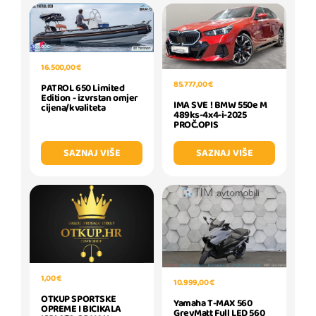
16.500,00 €
85.777,00 €
PATROL 650 Limited
Edition - izvrstan omjer
IMA SVE ! BMW 550e M
cijena/kvaliteta
489ks-4x4-i-2025
PROČ.OPIS
SAZNAJ VIŠE
SAZNAJ VIŠE
1,00 €
10.999,00 €
OTKUP SPORTSKE
Yamaha T-MAX 560
OPREME I BICIKALA
GreyMatt Full LED 560