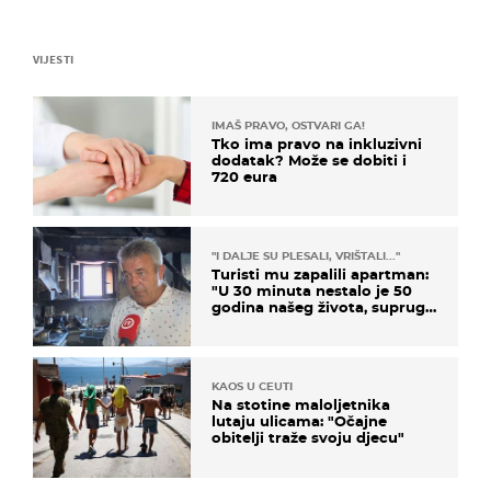
VIJESTI
IMAŠ PRAVO, OSTVARI GA!
Tko ima pravo na inkluzivni
dodatak? Može se dobiti i
720 eura
"I DALJE SU PLESALI, VRIŠTALI..."
Turisti mu zapalili apartman:
"U 30 minuta nestalo je 50
godina našeg života, supruga
i ja ne možemo oka sklopiti"
KAOS U CEUTI
Na stotine maloljetnika
lutaju ulicama: "Očajne
obitelji traže svoju djecu"