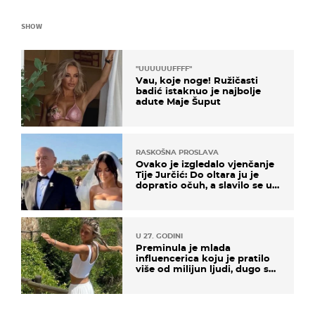
SHOW
"UUUUUUFFFF"
Vau, koje noge! Ružičasti
badić istaknuo je najbolje
adute Maje Šuput
RASKOŠNA PROSLAVA
Ovako je izgledalo vjenčanje
Tije Jurčić: Do oltara ju je
dopratio očuh, a slavilo se uz
Olivera i Rozgu
U 27. GODINI
Preminula je mlada
influencerica koju je pratilo
više od milijun ljudi, dugo se
borila s opakom bolesti