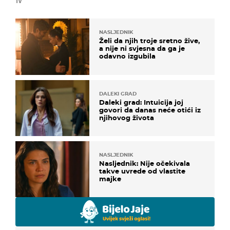
TV
NASLJEDNIK
Želi da njih troje sretno žive,
a nije ni svjesna da ga je
odavno izgubila
DALEKI GRAD
Daleki grad: Intuicija joj
govori da danas neće otići iz
njihovog života
NASLJEDNIK
Nasljednik: Nije očekivala
takve uvrede od vlastite
majke