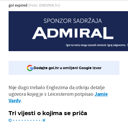
gol expired
(Foto: DNEVNIK.hr)
Dodajte gol.hr u omiljeni Google izvor
Nije dugo trebalo Englezima da otkriju detalje
ugovora kojeg je s Leicesterom potpisao
Jamie
Vardy
.
Tri vijesti o kojima se priča