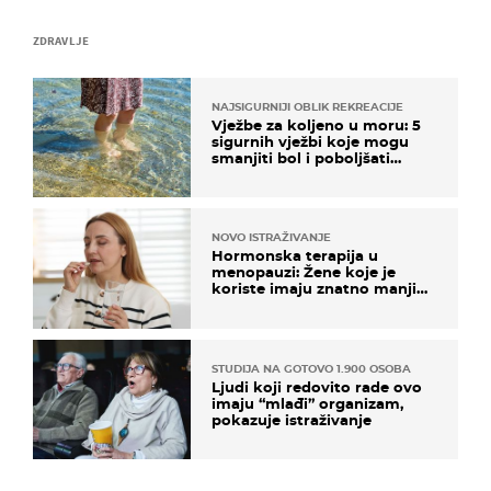
ZDRAVLJE
NAJSIGURNIJI OBLIK REKREACIJE
Vježbe za koljeno u moru: 5
sigurnih vježbi koje mogu
smanjiti bol i poboljšati
pokretljivost
NOVO ISTRAŽIVANJE
Hormonska terapija u
menopauzi: Žene koje je
koriste imaju znatno manji
rizik od ovoga
STUDIJA NA GOTOVO 1.900 OSOBA
Ljudi koji redovito rade ovo
imaju “mlađi” organizam,
pokazuje istraživanje