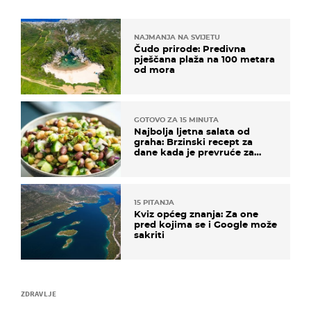
NAJMANJA NA SVIJETU
Čudo prirode: Predivna
pješčana plaža na 100 metara
od mora
GOTOVO ZA 15 MINUTA
Najbolja ljetna salata od
graha: Brzinski recept za
dane kada je prevruće za
kuhanje
15 PITANJA
Kviz općeg znanja: Za one
pred kojima se i Google može
sakriti
ZDRAVLJE