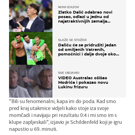
NOVI IZAZOV
Zlatko Dalić odabrao novi
posao, odlazi u jednu od
najatraktivnijih zemalja
svijeta
SLAŽE SE STOŽER
Daliću će se pridružiti jedan
od omiljenih Vatrenih,
pomoćnici i dalje dvoje oko
ponude
SVE OBJAVIO
VIDEO Australac ošišao
Modrića i pokazao novu
Lukinu frizuru
"Bili su fenomenalni, kapa im do poda. Kad smo
pred kraj utakmice vidjeli kako stoje iza svoje
momčadi i navijaju pri rezultatu 0:4 i mi smo im s
klupe zapljeskali", izjavio je Schildenfeld koji je igru
napustio u 69. minuti.