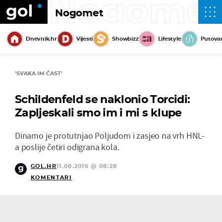
Nogome
Nogomet
Dnevnik.hr
Vijesti
Showbizz
Lifestyle
Putova
'SVAKA IM ČAST'
Schildenfeld se naklonio Torcidi:
Zapljeskali smo im i mi s klupe
Dinamo je protutnjao Poljudom i zasjeo na vrh HNL-
a poslije četiri odigrana kola.
GOL.HR
11.08.2016 @ 08:28
KOMENTARI