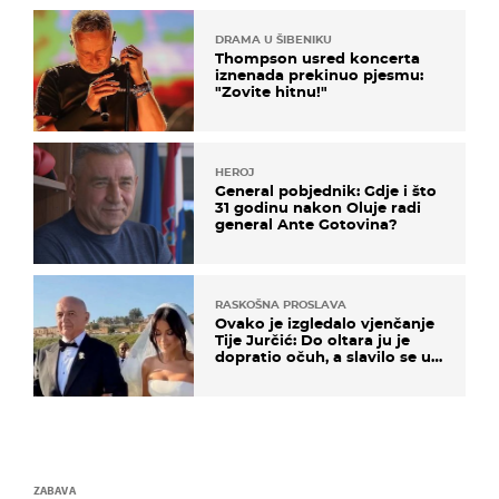
DRAMA U ŠIBENIKU
Thompson usred koncerta
iznenada prekinuo pjesmu:
"Zovite hitnu!"
HEROJ
General pobjednik: Gdje i što
31 godinu nakon Oluje radi
general Ante Gotovina?
RASKOŠNA PROSLAVA
Ovako je izgledalo vjenčanje
Tije Jurčić: Do oltara ju je
dopratio očuh, a slavilo se uz
Olivera i Rozgu
ZABAVA