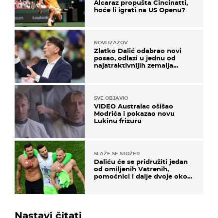
Alcaraz propušta Cincinatti,
hoće li igrati na US Openu?
NOVI IZAZOV
Zlatko Dalić odabrao novi
posao, odlazi u jednu od
najatraktivnijih zemalja
svijeta
SVE OBJAVIO
VIDEO Australac ošišao
Modrića i pokazao novu
Lukinu frizuru
SLAŽE SE STOŽER
Daliću će se pridružiti jedan
od omiljenih Vatrenih,
pomoćnici i dalje dvoje oko
ponude
Nastavi čitati