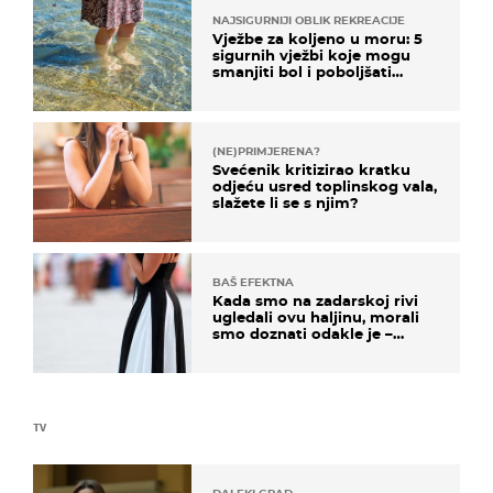
NAJSIGURNIJI OBLIK REKREACIJE
Vježbe za koljeno u moru: 5
sigurnih vježbi koje mogu
smanjiti bol i poboljšati
pokretljivost
(NE)PRIMJERENA?
Svećenik kritizirao kratku
odjeću usred toplinskog vala,
slažete li se s njim?
BAŠ EFEKTNA
Kada smo na zadarskoj rivi
ugledali ovu haljinu, morali
smo doznati odakle je –
košta samo 18 eura
TV