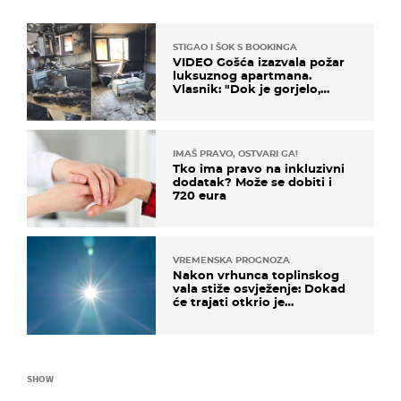
STIGAO I ŠOK S BOOKINGA
VIDEO Gošća izazvala požar
luksuznog apartmana.
Vlasnik: "Dok je gorjelo,
smijali su se, pili i pokazivali
mi srednji prst"
IMAŠ PRAVO, OSTVARI GA!
Tko ima pravo na inkluzivni
dodatak? Može se dobiti i
720 eura
VREMENSKA PROGNOZA
Nakon vrhunca toplinskog
vala stiže osvježenje: Dokad
će trajati otkrio je
meteorolog
SHOW