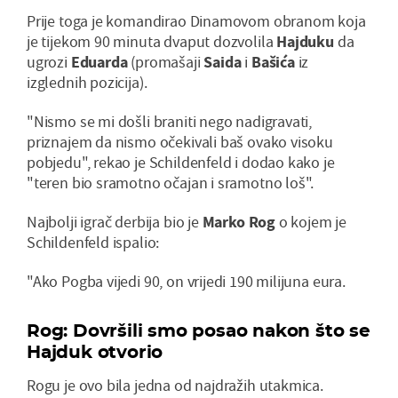
Prije toga je komandirao Dinamovom obranom koja
je tijekom 90 minuta dvaput dozvolila
Hajduku
da
ugrozi
Eduarda
(promašaji
Saida
i
Bašića
iz
izglednih pozicija).
"Nismo se mi došli braniti nego nadigravati,
priznajem da nismo očekivali baš ovako visoku
pobjedu", rekao je Schildenfeld i dodao kako je
"teren bio sramotno očajan i sramotno loš".
Najbolji igrač derbija bio je
Marko Rog
o kojem je
Schildenfeld ispalio:
"Ako Pogba vijedi 90, on vrijedi 190 milijuna eura.
Rog: Dovršili smo posao nakon što se
Hajduk otvorio
Rogu je ovo bila jedna od najdražih utakmica.