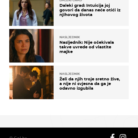
DALEKI GRAD
Daleki grad: Intuicija joj
govori da danas neće otići iz
njihovog života
NASLJEDNIK
Nasljednik: Nije očekivala
takve uvrede od vlastite
majke
NASLJEDNIK
Želi da njih troje sretno žive,
a nije ni svjesna da ga je
odavno izgubila