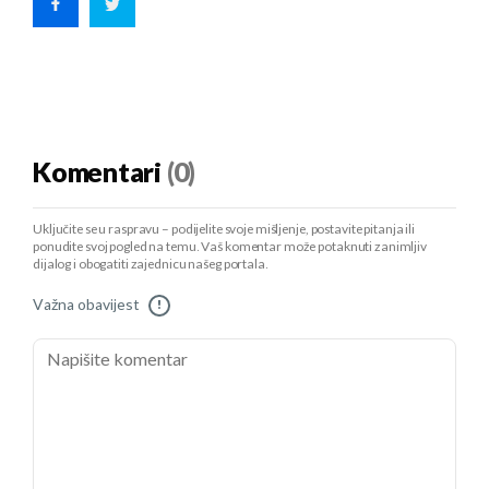
Komentari
(0)
Uključite se u raspravu – podijelite svoje mišljenje, postavite pitanja ili
ponudite svoj pogled na temu. Vaš komentar može potaknuti zanimljiv
dijalog i obogatiti zajednicu našeg portala.
Važna obavijest
!