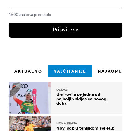
1500 znakova preostalo
Prijavite se
AKTUALNO
NAJČITANIJE
NAJKOMENTI
ODLAZI
Umirovila se jedna od
najboljih skijašica novog
doba
NEMA KRAJA
Novi šok u teniskom svijetu: