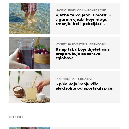
NAJSIGURNIJI OBLIK REKREACIJE
Vježbe za koljeno u moru: 5
sigurnih vježbi koje mogu
smanjiti bol i poboljšati
pokretljivost
VRIJEDI IH UVRSTITI U PREHRANU
6 napitaka koje dijetetičari
preporučuju za zdrave
zglobove
PRIRODNE ALTERNATIVE
5 pića koja imaju više
elektrolita od sportskih pića
LIFESTYLE