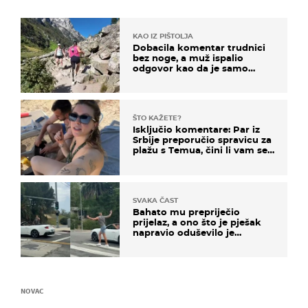
KAO IZ PIŠTOLJA
Dobacila komentar trudnici
bez noge, a muž ispalio
odgovor kao da je samo
čekao…
ŠTO KAŽETE?
Isključio komentare: Par iz
Srbije preporučio spravicu za
plažu s Temua, čini li vam se
ovo sigurnim?
SVAKA ČAST
Bahato mu prepriječio
prijelaz, a ono što je pješak
napravio oduševilo je
društvene mreže
NOVAC