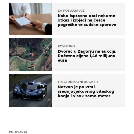
ZA POSLODAVCE
Kako ispravno dati nekome
otkaz i izbjeći najčešće
pogreške te sudske sporove
POVOLJNO
Dvorac u Zagorju na aukciji.
Početna cijena 1,46 milijuna
eura
TREĆI UNIKATNI BUGATTI
Nazvan je po vrsti
srednjovjekovnog viteškog
konja i visok samo metar
PUTOVANJA