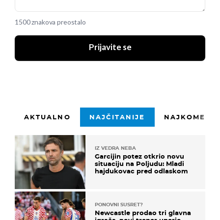
1500 znakova preostalo
Prijavite se
AKTUALNO
NAJČITANIJE
NAJKOMENTI
IZ VEDRA NEBA
Garcijin potez otkrio novu
situaciju na Poljudu: Mladi
hajdukovac pred odlaskom
PONOVNI SUSRET?
Newcastle prodao tri glavna
igrača, novi trener uperio