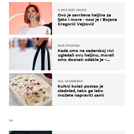
U NOJ NIJE VRUĆE
Ovo je savršena haljina za
ljeto i more - nosi je i Bojana
Gregorić Vejzović
BAŠ EFEKTNA
Kada smo na zadarskoj rivi
ugledali ovu haljinu, morali
smo doznati odakle je –
košta samo 18 eura
MA, SAVRŠENO!
Kultni kolač postao je
sladoled, tako ga lako
možete napraviti sami
TV