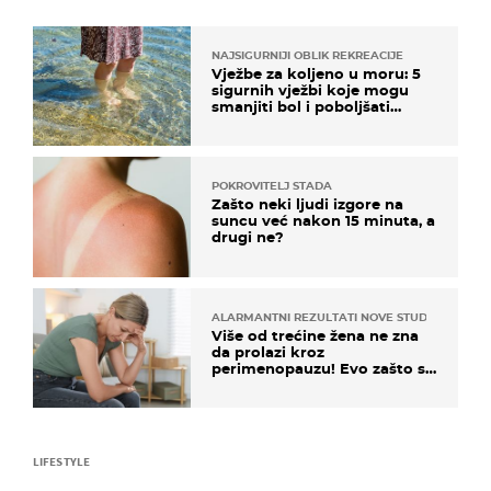
NAJSIGURNIJI OBLIK REKREACIJE
Vježbe za koljeno u moru: 5
sigurnih vježbi koje mogu
smanjiti bol i poboljšati
pokretljivost
POKROVITELJ STADA
Zašto neki ljudi izgore na
suncu već nakon 15 minuta, a
drugi ne?
ALARMANTNI REZULTATI NOVE STUDIJE
Više od trećine žena ne zna
da prolazi kroz
perimenopauzu! Evo zašto su
simptomi toliko zbunjujući
LIFESTYLE