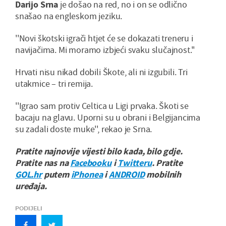
Darijo Srna
je došao na red, no i on se odlično
snašao na engleskom jeziku.
''Novi škotski igrači htjet će se dokazati treneru i
navijačima. Mi moramo izbjeći svaku slučajnost.''
Hrvati nisu nikad dobili Škote, ali ni izgubili. Tri
utakmice – tri remija.
''Igrao sam protiv Celtica u Ligi prvaka. Škoti se
bacaju na glavu. Uporni su u obrani i Belgijancima
su zadali doste muke'', rekao je Srna.
Pratite najnovije vijesti bilo kada, bilo gdje.
Pratite nas na
Facebooku
i
Twitteru
. Pratite
GOL.hr
putem
iPhonea
i
ANDROID
mobilnih
uređaja.
PODIJELI