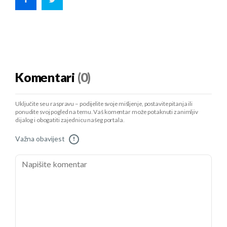
Komentari
(0)
Uključite se u raspravu – podijelite svoje mišljenje, postavite pitanja ili
ponudite svoj pogled na temu. Vaš komentar može potaknuti zanimljiv
dijalog i obogatiti zajednicu našeg portala.
Važna obavijest
!