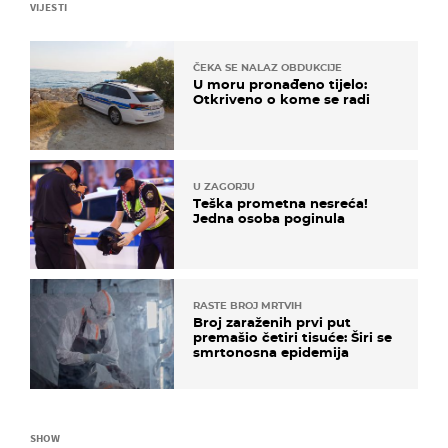
VIJESTI
ČEKA SE NALAZ OBDUKCIJE
U moru pronađeno tijelo:
Otkriveno o kome se radi
U ZAGORJU
Teška prometna nesreća!
Jedna osoba poginula
RASTE BROJ MRTVIH
Broj zaraženih prvi put
premašio četiri tisuće: Širi se
smrtonosna epidemija
SHOW