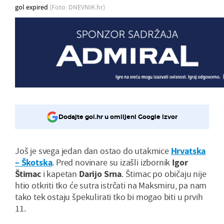
gol expired
(Foto: DNEVNIK.hr)
Dodajte gol.hr u omiljeni Google izvor
Još je svega jedan dan ostao do utakmice
Hrvatska
– Škotska
. Pred novinare su izašli izbornik
Igor
Štimac
i kapetan
Darijo Srna
. Štimac po običaju nije
htio otkriti tko će sutra istrčati na Maksmiru, pa nam
tako tek ostaju špekulirati tko bi mogao biti u prvih
11.