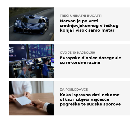
TREĆI UNIKATNI BUGATTI
Nazvan je po vrsti
srednjovjekovnog viteškog
konja i visok samo metar
OVO JE 10 NAJBOLJIH
Europske dionice dosegnule
su rekordne razine
ZA POSLODAVCE
Kako ispravno dati nekome
otkaz i izbjeći najčešće
pogreške te sudske sporove