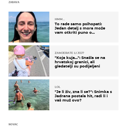
ZABAVA
HMM…
To rade samo psihopati:
Jedan detalj s mora može
vam otkriti puno o
prijateljima
ZAMJERATE LI JOJ?
"Koja kuja…": Snašla se na
hrvatskoj granici, ali
gledatelji su podijeljeni
LOL
"Je li živ, zna li se?": Snimka s
Jadrana postala hit, radi li i
vaš muž ovo?
NOVAC