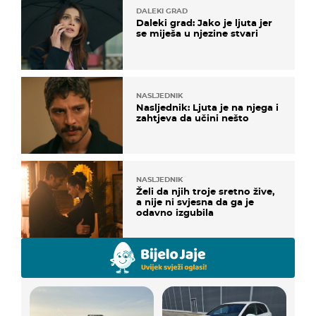
DALEKI GRAD
Daleki grad: Jako je ljuta jer
se miješa u njezine stvari
NASLJEDNIK
Nasljednik: Ljuta je na njega i
zahtjeva da učini nešto
NASLJEDNIK
Želi da njih troje sretno žive,
a nije ni svjesna da ga je
odavno izgubila