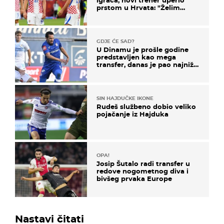
prstom u Hrvata: "Želim
njega!"
GDJE ĆE SAD?
U Dinamu je prošle godine
predstavljen kao mega
transfer, danas je pao najniže
u karijeri
SIN HAJDUČKE IKONE
Rudeš službeno dobio veliko
pojačanje iz Hajduka
OPA!
Josip Šutalo radi transfer u
redove nogometnog diva i
bivšeg prvaka Europe
Nastavi čitati