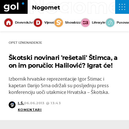
Nogome
Nogomet
Dnevnik.hr
Vijesti
Showbizz
Lifestyle
Putova
OPET IZNENAĐENJE
Škotski novinari 'rešetali' Štimca, a
on im poručio: Halilović? Igrat će!
Izbornik hrvatske reprezentacije Igor Štimac i
kapetan Darijo Srna održali su posljednju press
konferenciju uoči utakmice Hrvatska – Škotska.
I.Š.
06.06.2013 @ 13:43
KOMENTARI