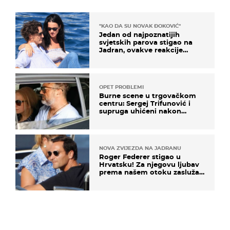
"KAO DA SU NOVAK ĐOKOVIĆ"
Jedan od najpoznatijih
svjetskih parova stigao na
Jadran, ovakve reakcije
vjerojatno nisu očekivali
OPET PROBLEMI
Burne scene u trgovačkom
centru: Sergej Trifunović i
supruga uhićeni nakon
svađe!
NOVA ZVIJEZDA NA JADRANU
Roger Federer stigao u
Hrvatsku! Za njegovu ljubav
prema našem otoku zaslužan
je jedan poznati Hrvat