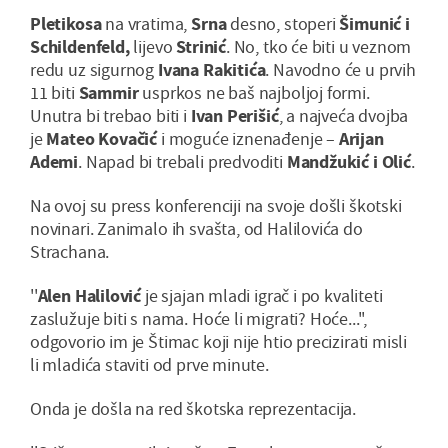
Pletikosa
na vratima,
Srna
desno, stoperi
Šimunić i
Schildenfeld,
lijevo
Strinić
. No, tko će biti u veznom
redu uz sigurnog
Ivana Rakitića
. Navodno će u prvih
11 biti
Sammir
usprkos ne baš najboljoj formi.
Unutra bi trebao biti i
Ivan Perišić
, a najveća dvojba
je
Mateo Kovačić
i moguće iznenađenje –
Arijan
Ademi
. Napad bi trebali predvoditi
Mandžukić i Olić
.
Na ovoj su press konferenciji na svoje došli škotski
novinari. Zanimalo ih svašta, od Halilovića do
Strachana.
''
Alen Halilović
je sjajan mladi igrač i po kvaliteti
zaslužuje biti s nama. Hoće li migrati? Hoće...'',
odgovorio im je Štimac koji nije htio precizirati misli
li mladića staviti od prve minute.
Onda je došla na red škotska reprezentacija.