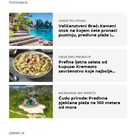
PUTOVANJA
VODIČ PO OTOKU
Veličanstveni Brač: Kameni
otok na kojem ćete pronaći
pustinju, predivne plaže i
uzbudljivu hranu
OBVEZNO PROBATI!
Prefina ljetna salata od
kupusa: Kremasto
savršenstvo koje najbolje
paše uz pečeno meso
NAJMANJA NA SVIJETU
Čudo prirode: Predivna
pješčana plaža na 100 metara
od mora
ZDRAVLJE