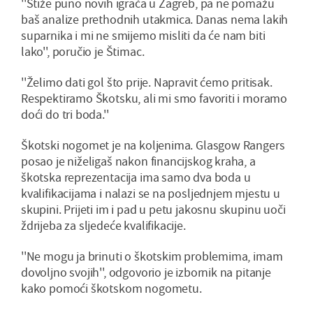
''Stiže puno novih igrača u Zagreb, pa ne pomažu
baš analize prethodnih utakmica. Danas nema lakih
suparnika i mi ne smijemo misliti da će nam biti
lako'', poručio je Štimac.
''Želimo dati gol što prije. Napravit ćemo pritisak.
Respektiramo Škotsku, ali mi smo favoriti i moramo
doći do tri boda.''
Škotski nogomet je na koljenima. Glasgow Rangers
posao je niželigaš nakon financijskog kraha, a
škotska reprezentacija ima samo dva boda u
kvalifikacijama i nalazi se na posljednjem mjestu u
skupini. Prijeti im i pad u petu jakosnu skupinu uoči
ždrijeba za sljedeće kvalifikacije.
''Ne mogu ja brinuti o škotskim problemima, imam
dovoljno svojih'', odgovorio je izbornik na pitanje
kako pomoći škotskom nogometu.