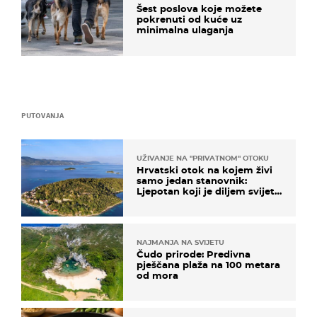
Šest poslova koje možete
pokrenuti od kuće uz
minimalna ulaganja
PUTOVANJA
UŽIVANJE NA "PRIVATNOM" OTOKU
Hrvatski otok na kojem živi
samo jedan stanovnik:
Ljepotan koji je diljem svijeta
poznat po svojem "bijelom
zlatu"
NAJMANJA NA SVIJETU
Čudo prirode: Predivna
pješčana plaža na 100 metara
od mora