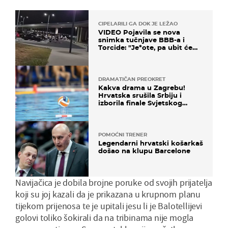
CIPELARILI GA DOK JE LEŽAO
VIDEO Pojavila se nova
snimka tučnjave BBB-a i
Torcide: "Je*ote, pa ubit će
ga!"
DRAMATIČAN PREOKRET
Kakva drama u Zagrebu!
Hrvatska srušila Srbiju i
izborila finale Svjetskog
prvenstva
POMOĆNI TRENER
Legendarni hrvatski košarkaš
došao na klupu Barcelone
Navijačica je dobila brojne poruke od svojih prijatelja
koji su joj kazali da je prikazana u krupnom planu
tijekom prijenosa te je upitali jesu li je Balotellijevi
golovi toliko šokirali da na tribinama nije mogla