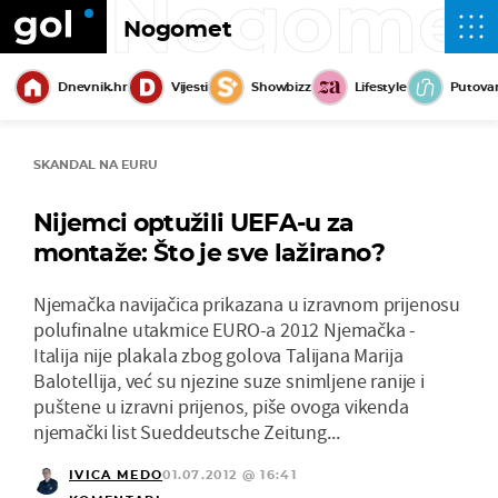
Nogome
Nogomet
Dnevnik.hr
Vijesti
Showbizz
Lifestyle
Putova
SKANDAL NA EURU
Nijemci optužili UEFA-u za
montaže: Što je sve lažirano?
Njemačka navijačica prikazana u izravnom prijenosu
polufinalne utakmice EURO-a 2012 Njemačka -
Italija nije plakala zbog golova Talijana Marija
Balotellija, već su njezine suze snimljene ranije i
puštene u izravni prijenos, piše ovoga vikenda
njemački list Sueddeutsche Zeitung...
IVICA MEDO
01.07.2012 @ 16:41