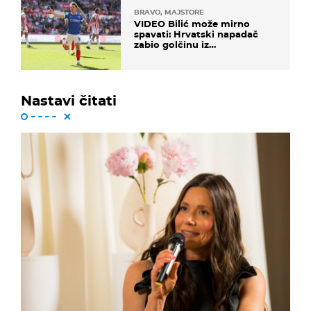
BRAVO, MAJSTORE
VIDEO Bilić može mirno
spavati: Hrvatski napadač
zabio golčinu iz
dalekometnog voleja, ali je
ispao iz Carabao Cupa
Nastavi čitati