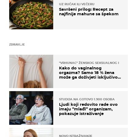
UZ RUČAK ILI VEČERU
Savršeni prilog: Recept za
najfinije mahune sa špekom
ZDRAVLJE
"VRHUNAC" ŽENSKOG SEKSUALNOG ISKUSTVA
Kako do vaginalnog
orgazma? Samo 18 % žena
može ga doživjeti isključivo
na ovaj način
STUDIJA NA GOTOVO 1.900 OSOBA
Ljudi koji redovito rade ovo
imaju “mlađi” organizam,
pokazuje istraživanje
NOVO ISTRAŽIVANJE