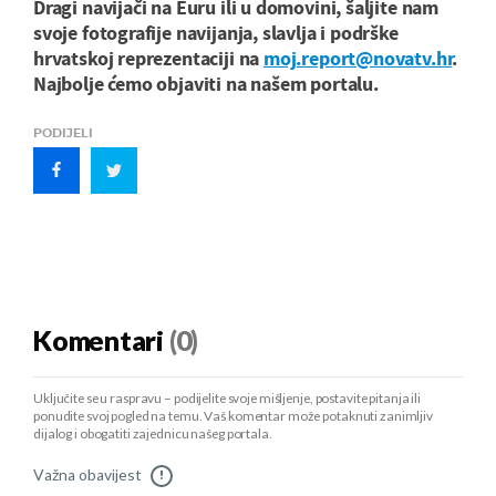
Dragi navijači na Euru ili u domovini, šaljite nam
svoje fotografije navijanja, slavlja i podrške
hrvatskoj reprezentaciji na
moj.report@novatv.hr
.
Najbolje ćemo objaviti na našem portalu.
PODIJELI
Komentari
(0)
Uključite se u raspravu – podijelite svoje mišljenje, postavite pitanja ili
ponudite svoj pogled na temu. Vaš komentar može potaknuti zanimljiv
dijalog i obogatiti zajednicu našeg portala.
Važna obavijest
!