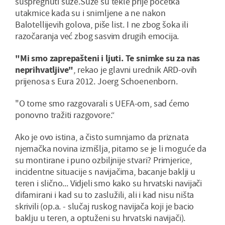
suspregnuti suze.Suze su tekle prije početka
utakmice kada su i snimljene a ne nakon
Balotellijevih golova, piše list. I ne zbog šoka ili
razočaranja već zbog sasvim drugih emocija.
"Mi smo zaprepašteni i ljuti. Te snimke su za nas
neprihvatljive"
, rekao je glavni urednik ARD-ovih
prijenosa s Eura 2012. Joerg Schoenenborn.
"O tome smo razgovarali s UEFA-om, sad ćemo
ponovno tražiti razgovore.“
Ako je ovo istina, a čisto sumnjamo da priznata
njemačka novina izmišlja, pitamo se je li moguće da
su montirane i puno ozbiljnije stvari? Primjerice,
incidentne situacije s navijačima, bacanje baklji u
teren i slično... Vidjeli smo kako su hrvatski navijači
difamirani i kad su to zaslužili, ali i kad nisu ništa
skrivili (op.a. - slučaj ruskog navijača koji je bacio
baklju u teren, a optuženi su hrvatski navijači).