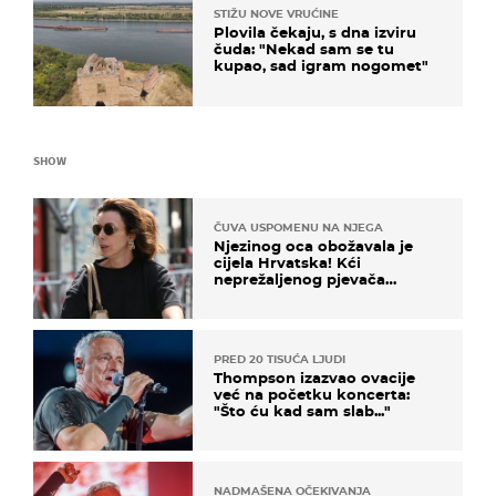
STIŽU NOVE VRUĆINE
Plovila čekaju, s dna izviru
čuda: "Nekad sam se tu
kupao, sad igram nogomet"
SHOW
ČUVA USPOMENU NA NJEGA
Njezinog oca obožavala je
cijela Hrvatska! Kći
neprežaljenog pjevača
projurila špicom na dva
kotača
PRED 20 TISUĆA LJUDI
Thompson izazvao ovacije
već na početku koncerta:
"Što ću kad sam slab..."
NADMAŠENA OČEKIVANJA