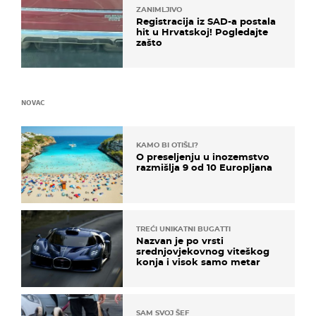
ZANIMLJIVO
Registracija iz SAD-a postala
hit u Hrvatskoj! Pogledajte
zašto
NOVAC
KAMO BI OTIŠLI?
O preseljenju u inozemstvo
razmišlja 9 od 10 Europljana
TREĆI UNIKATNI BUGATTI
Nazvan je po vrsti
srednjovjekovnog viteškog
konja i visok samo metar
SAM SVOJ ŠEF