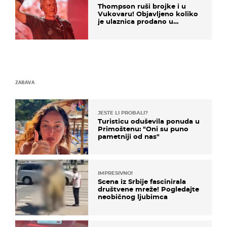
Thompson ruši brojke i u
Vukovaru! Objavljeno koliko
je ulaznica prodano u
kratkom vremenu
ZABAVA
JESTE LI PROBALI?
Turisticu oduševila ponuda u
Primoštenu: "Oni su puno
pametniji od nas"
IMPRESIVNO!
Scena iz Srbije fascinirala
društvene mreže! Pogledajte
neobičnog ljubimca