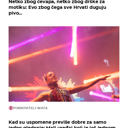
Netko zbog ćevapa, netko zbog drške za
motiku: Evo zbog čega sve Hrvati duguju
pivo...
POKROVITELJ WATA
Kad su uspomene previše dobre za samo
jedno gledanje: Mali uređaj koji je još jednom