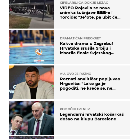
CIPELARILI GA DOK JE LEŽAO
VIDEO Pojavila se nova
snimka tučnjave BBB-a i
Torcide: "Je*ote, pa ubit će
ga!"
DRAMATIČAN PREOKRET
Kakva drama u Zagrebu!
Hrvatska srušila Srbiju i
izborila finale Svjetskog
prvenstva
AU, OVO JE RUŽNO
Poznati analitičar popljuvao
Hrgovića: "Lako ga je
pogoditi, ne kreće se, ne
koristi noge..."
POMOĆNI TRENER
Legendarni hrvatski košarkaš
došao na klupu Barcelone