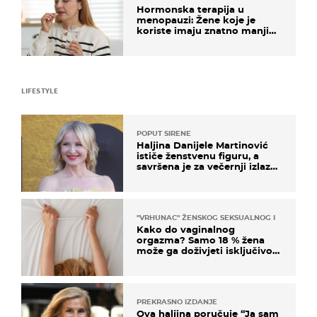
Hormonska terapija u
menopauzi: Žene koje je
koriste imaju znatno manji
rizik od ovoga
LIFESTYLE
POPUT SIRENE
Haljina Danijele Martinović
ističe ženstvenu figuru, a
savršena je za večernji izlazak
na moru
"VRHUNAC" ŽENSKOG SEKSUALNOG ISKUSTVA
Kako do vaginalnog
orgazma? Samo 18 % žena
može ga doživjeti isključivo
na ovaj način
PREKRASNO IZDANJE
Ova haljina poručuje “Ja sam