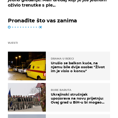
oživio trenutke s ple...
Pronađite što vas zanima
VIJESTI
DRAMA U RIJECI
Urušio se balkon kuće, na
njemu bile dvije osobe: "Život
im je visio o koncu"
BURE BARUTA
Ukrajinski stručnjak
upozorava na novu prijetnju:
Ovaj grad u BiH-u bi mogao
biti žarište